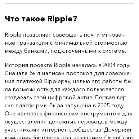
Что такое Ripple?
Ripple поз­во­ля­ет со­вер­шать поч­ти мгно­вен­
ные тран­зак­ции с ми­ни­маль­ной сто­имостью
меж­ду бан­ка­ми, под­клю­чен­ны­ми к сис­те­ме.
Ис­то­рия про­ек­та Ripple на­ча­лась в 2004 го­ду.
Сна­ча­ла был на­пи­сан про­то­кол для со­вер­ше­
ния пла­те­жей Ripplepay, целью его ра­бо­ты бы­
ла воз­мож­ность для каж­до­го поль­зо­ва­те­ля
соз­да­вать свой циф­ро­вой ак­тив. Пер­вая вер­
сия плат­фор­мы бы­ла за­пу­ще­на в 2005 го­ду.
Она яв­ля­лась фи­нан­со­вым инс­тру­мен­том для
осу­щест­вле­ния де­неж­ных пе­ре­во­дов меж­ду
учас­тни­ка­ми ин­тер­нет-со­об­щес­тва. До­чер­няя
ком­па­ния Ripplepay под наз­ва­ни­ем OpenCoins