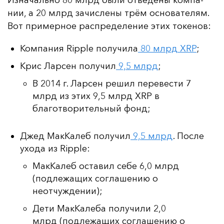
нии, а 20 млрд за­чис­ле­ны трём ос­но­ва­те­лям.
Вот при­мер­ное рас­пре­де­ле­ние этих то­ке­нов:
Компания Ripple получила
80 млрд XRP
;
Крис Ларсен получил
9,5 млрд
;
В 2014 г. Ларсен решил перевести 7
млрд из этих 9,5 млрд XRP в
благотворительный фонд;
Джед МакКалеб получил
9,5 млрд
. После
ухода из Ripple:
МакКалеб оставил себе 6,0 млрд
(подлежащих соглашению о
неотчуждении);
Дети МакКалеба получили 2,0
млрд (подлежащих соглашению о