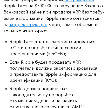
Ripple Labs на $700’000 за на­ру­ше­ние За­ко­на о
бан­ков­ской тай­не при про­да­же XRP без тре­бу­
емой ав­то­ри­за­ции. Ripple так­же сог­ла­си­лась
на
кор­рек­ти­ру­ющие
ме­ры, са­мые об­ре­ме­ни­
тель­ные из ко­то­рых:
Ripple Labs должна зарегистрироваться
в Сети по борьбе с финансовыми
преступлениями (FinCEN);
Если Ripple будет продавать XRP,
получатели должны зарегистрироваться
и предоставить Ripple информацию для
идентификации (KYC);
Ripple должна подчиняться
законодательству по борьбе с
отмыванием денег и назначить
ответственного сотрудника (AML);