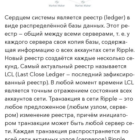
Сер­дцем сис­те­мы яв­ля­ет­ся ре­естр (ledger) в
ви­де рас­пре­де­лён­ной ба­зы дан­ных. Этот ре­
естр — об­щий меж­ду все­ми сер­ве­ра­ми, т. е. у
каж­до­го сер­ве­ра своя ко­пия ба­зы, со­дер­жа­
щая ин­фор­ма­цию о всех ак­ка­ун­тах се­ти Ripple.
Но­вый ре­естр соз­да­ёт­ся каж­дые нес­коль­ко се­
кунд. Са­мый ак­ту­аль­ный ре­естр на­зы­ва­ет­ся
LCL (Last Close Ledger — пос­лед­ний за­фик­си­ро­
ван­ный ре­естр). В лю­бой мо­мент вре­ме­ни LCL
яв­ля­ет­ся точ­ным от­ра­же­ни­ем сос­то­яния всех
ак­ка­ун­тов се­ти. Тран­зак­ция в се­ти Ripple — это
лю­бое пред­ло­жен­ное (лю­бым уз­лом, сер­ве­
ром) из­ме­не­ние ре­ес­тра, при­чём ини­ци­ато­
ром тран­зак­ции мо­жет быть лю­бой сер­вер се­
ти. Каж­дая тран­зак­ция рас­прос­тра­ня­ет­ся по
всей се­ти ак­тив­ных уз­лов (сер­ве­ров) Ripple.