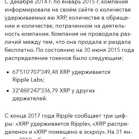
С де­каб­ря 2014 г. по ян­варь 2015 г. ком­па­ния
ин­фор­ми­ро­ва­ла на сво­ём сай­те о ко­ли­чес­тве
удер­жи­ва­емых ею XRP, ко­ли­чес­тве в об­ра­ще­
нии и ко­ли­чес­тве, пот­ра­чен­ном на де­ятель­
ность ком­па­нии. Ком­па­ния не про­во­ди­ла раз­
ли­чий меж­ду тем, что она про­да­ла и раз­да­ла
бес­плат­но. По сос­то­янию на 30 и­юня 2015 го­да
рас­пре­де­ле­ние то­ке­нов бы­ло сле­ду­ющим:
67’510’707’349,48 XRP удерживается
Ripple Labs;
32’488’247’336,79 XRP у других
держателей.
С кон­ца 2017 го­да Ripple со­об­ща­ет три циф­
ры: «XRP удер­жи­ва­ет­ся Ripple», «XRP рас­пре­
де­ле­но» и «XRP по­ме­ще­но в эс­кроу». На 31 ян­