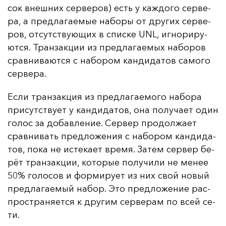
сок внеш­них сер­ве­ров) есть у каж­до­го сер­ве­
ра, а пред­ла­га­емые на­бо­ры от дру­гих сер­ве­
ров, от­сутс­тву­ющих в спис­ке UNL, иг­но­ри­ру­
ют­ся. Тран­зак­ции из пред­ла­га­емых на­бо­ров
срав­ни­ва­ют­ся с на­бо­ром кан­ди­да­тов са­мо­го
сер­ве­ра.
Ес­ли тран­зак­ция из пред­ла­га­емо­го на­бо­ра
при­сутс­тву­ет у кан­ди­да­тов, она по­лу­ча­ет один
го­лос за до­бав­ле­ние. Сер­вер про­дол­жа­ет
срав­ни­вать пред­ло­же­ния с на­бо­ром кан­ди­да­
тов, по­ка не ис­те­ка­ет вре­мя. За­тем сер­вер бе­
рёт тран­зак­ции, ко­то­рые по­лу­чи­ли не ме­нее
50% го­ло­сов и фор­ми­ру­ет из них свой но­вый
пред­ла­га­емый на­бор. Это пред­ло­же­ние рас­
прос­тра­ня­ет­ся к дру­гим сер­ве­рам по всей се­
ти.