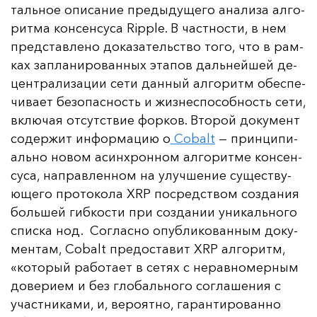
таль­ное опи­са­ние пре­ды­ду­ще­го ана­ли­за ал­го­
рит­ма кон­сен­су­са Ripple. В час­тнос­ти, в нем
пред­став­ле­но до­ка­за­тель­ство то­го, что в рам­
ках зап­ла­ни­ро­ван­ных эта­пов даль­ней­шей де­
цен­тра­ли­за­ции се­ти дан­ный ал­го­ритм обес­пе­
чи­ва­ет бе­зо­пас­ность и жиз­нес­по­соб­ность се­ти,
вклю­чая от­сутс­твие фор­ков. Вто­рой до­ку­мент
со­дер­жит ин­фор­ма­цию о
Cobalt
— прин­ци­пи­
аль­но но­вом асин­хрон­ном ал­го­рит­ме кон­сен­
су­са, нап­рав­лен­ном на улуч­ше­ние су­щес­тву­
юще­го про­то­ко­ла XRP пос­редс­твом соз­да­ния
боль­шей гиб­кос­ти при соз­да­нии уни­каль­но­го
спис­ка нод. Сог­лас­но опуб­ли­ко­ван­ным до­ку­
мен­там, Cobalt пре­дос­та­вит XRP ал­го­ритм,
«ко­то­рый ра­бо­та­ет в се­тях с не­рав­но­мер­ным
до­ве­ри­ем и без гло­баль­но­го сог­ла­ше­ния с
учас­тни­ка­ми, и, ве­ро­ят­но, га­ран­ти­ро­ван­но