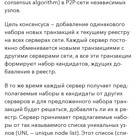
consensus algorithm) в P2P-се­ти не­за­ви­си­мых
уз­лов.
Цель кон­сен­су­са — до­бав­ле­ние оди­на­ко­во­го
на­бо­ра но­вых тран­зак­ций к те­ку­ще­му ре­ес­тру
на всех сер­ве­рах се­ти. Каж­дый сер­вер пос­то­
ян­но об­ме­ни­ва­ет­ся но­вы­ми тран­зак­ци­ями с
дру­ги­ми сер­ве­ра­ми се­ти, а все эти тран­зак­ции
фор­ми­ру­ют на­бор кан­ди­да­тов, жду­щих до­
бав­ле­ния в ре­естр.
В то же вре­мя каж­дый сер­вер по­лу­ча­ет пред­
по­ла­га­емые на­бо­ры в кан­ди­да­ты от дру­гих
сер­ве­ров и для пред­ло­жен­но­го на­бо­ра тран­
зак­ций бу­дет ре­шать­ся, до­бав­лять ли их в ре­
естр. Сер­вер при­ни­ма­ет пред­ла­га­емые на­бо­
ры от так на­зы­ва­емо­го спис­ка уни­каль­ных уз­
лов (UNL — unique node list). Этот спи­сок (спи­