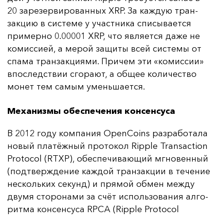
20 за­ре­зер­ви­ро­ван­ных XRP. За каж­дую тран­
зак­цию в сис­те­ме у учас­тни­ка спи­сы­ва­ет­ся
при­мер­но 0.00001 XRP, что яв­ля­ет­ся да­же не
ко­мис­си­ей, а ме­рой за­щи­ты всей сис­те­мы от
спа­ма тран­зак­ци­ями. При­чем эти «ко­мис­сии»
впос­ледс­твии сго­ра­ют, а об­щее ко­ли­чес­тво
мо­нет тем са­мым умень­ша­ет­ся.
Механизмы обеспечения консенсуса
В 2012 го­ду ком­па­ния OpenCoins раз­ра­бо­та­ла
но­вый пла­тёж­ный про­то­кол Ripple Transaction
Protocol (RTXP), обес­пе­чи­ва­ющий мгно­вен­ный
(под­твер­жде­ние каж­дой тран­зак­ции в те­че­ние
нес­коль­ких се­кунд) и пря­мой об­мен меж­ду
дву­мя сто­ро­на­ми за счёт ис­поль­зо­ва­ния ал­го­
рит­ма кон­сен­су­са RPCA (Ripple Protocol