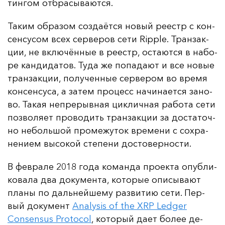
тин­гом от­бра­сы­ва­ют­ся.
Та­ким об­ра­зом соз­да­ёт­ся но­вый ре­естр с кон­
сен­су­сом всех сер­ве­ров се­ти Ripple. Тран­зак­
ции, не вклю­чён­ные в ре­естр, ос­та­ют­ся в на­бо­
ре кан­ди­да­тов. Ту­да же по­па­да­ют и все но­вые
тран­зак­ции, по­лу­чен­ные сер­ве­ром во вре­мя
кон­сен­су­са, а за­тем про­цесс на­чи­на­ет­ся за­но­
во. Та­кая неп­ре­рыв­ная цик­лич­ная ра­бо­та се­ти
поз­во­ля­ет про­во­дить тран­зак­ции за дос­та­точ­
но не­боль­шой про­ме­жу­ток вре­ме­ни с сох­ра­
не­ни­ем вы­со­кой сте­пе­ни дос­то­вер­нос­ти.
В фев­ра­ле 2018 го­да ко­ман­да про­ек­та опуб­ли­
ко­ва­ла два до­ку­мен­та, ко­то­рые опи­сы­ва­ют
пла­ны по даль­ней­ше­му раз­ви­тию се­ти. Пер­
вый до­ку­мент
Analysis of the XRP Ledger
Consensus Protocol
, ко­то­рый да­ет бо­лее де­