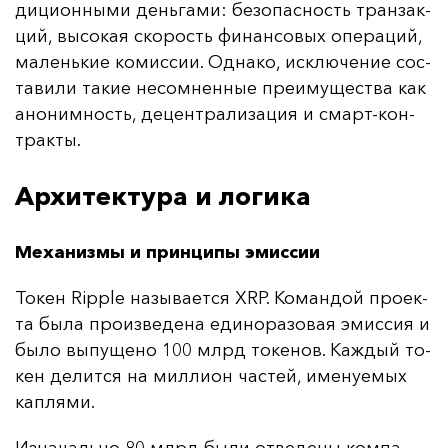
ди­ци­он­ны­ми день­га­ми: бе­зо­пас­ность тран­зак­
ций, вы­со­кая ско­рость фи­нан­со­вых опе­ра­ций,
ма­лень­кие ко­мис­сии. Од­на­ко, ис­клю­че­ние сос­
та­ви­ли та­кие не­сом­нен­ные пре­иму­щес­тва как
ано­ним­ность, де­цен­тра­ли­за­ция и смарт-кон­
трак­ты.
Архитектура и логика
Механизмы и принципы эмиссии
То­кен Ripple на­зы­ва­ет­ся XRP. Ко­ман­дой про­ек­
та бы­ла про­из­ве­де­на еди­но­ра­зо­вая эмис­сия и
бы­ло вы­пу­ще­но 100 млрд то­ке­нов. Каж­дый то­
кен де­лит­ся на мил­ли­он час­тей, име­ну­емых
кап­ля­ми.
Из­на­чаль­но 80 млрд бы­ли от­ве­де­ны ком­па­