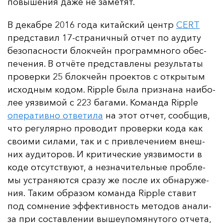
по­вы­ше­ния да­же не за­ме­тят.
В де­каб­ре 2016 го­да ки­тай­ский центр
CERT
пред­ста­вил 17-стра­нич­ный от­чет по а­уди­ту
бе­зо­пас­нос­ти блок­чейн прог­рам­мно­го обес­
пе­че­ния. В от­чё­те пред­став­ле­ны ре­зуль­та­ты
про­вер­ки 25 блок­чейн про­ек­тов с от­кры­тым
ис­ход­ным ко­дом. Ripple бы­ла приз­на­на на­ибо­
лее у­яз­ви­мой с 223 ба­га­ми. Ко­ман­да Ripple
опе­ра­тив­но от­ве­ти­ла
на этот от­чет, со­об­щив,
что ре­гу­ляр­но про­во­дит про­вер­ки ко­да как
сво­ими си­ла­ми, так и с прив­ле­че­ни­ем внеш­
них а­уди­то­ров. И кри­ти­чес­кие у­яз­ви­мос­ти в
ко­де от­сутс­тву­ют, а нез­на­чи­тель­ные проб­ле­
мы ус­тра­ня­ют­ся сра­зу же пос­ле их об­на­ру­же­
ния. Та­ким об­ра­зом ко­ман­да Ripple ста­вит
под сом­не­ние эф­фек­тив­ность ме­то­дов ана­ли­
за при сос­тав­ле­нии вы­ше­упо­мя­ну­то­го от­че­та,