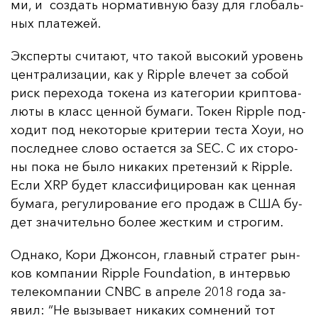
ми, и соз­дать нор­ма­тив­ную ба­зу для гло­баль­
ных пла­те­жей.
Эк­спер­ты счи­та­ют, что та­кой вы­со­кий уро­вень
цен­тра­ли­за­ции, как у Ripple вле­чет за со­бой
риск пе­ре­хо­да то­ке­на из ка­те­го­рии крип­то­ва­
лю­ты в класс цен­ной бу­ма­ги. То­кен Ripple под­
хо­дит под не­ко­то­рые кри­те­рии тес­та Хо­уи, но
пос­лед­нее сло­во ос­та­ет­ся за SEC. С их сто­ро­
ны по­ка не бы­ло ни­ка­ких пре­тен­зий к Ripple.
Ес­ли XRP бу­дет клас­си­фи­ци­ро­ван как цен­ная
бу­ма­га, ре­гу­ли­ро­ва­ние его про­даж в США бу­
дет зна­чи­тель­но бо­лее жес­тким и стро­гим.
Од­на­ко, Ко­ри Джон­сон, глав­ный стра­тег рын­
ков ком­па­нии Ripple Foundation, в ин­тервью
те­ле­ком­па­нии CNBC в ап­ре­ле 2018 го­да за­
явил: “Не вы­зы­ва­ет ни­ка­ких сом­не­ний тот