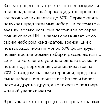
За­тем про­цесс пов­то­ря­ет­ся, но не­об­хо­ди­мый
для по­па­да­ния в на­бор кан­ди­да­тов про­цент
го­ло­сов уве­ли­чи­ва­ет­ся до 60%. Сер­вер опять
по­лу­ча­ет пред­ла­га­емые на­бо­ры и рас­смат­ри­
ва­ет их, толь­ко ес­ли они пос­ту­пи­ли от сер­ве­
ров из спис­ка UNL, а за­тем срав­ни­ва­ет их со
сво­им на­бо­ром кан­ди­да­тов. Тран­зак­ции с
под­твер­жде­ни­ем не ме­нее 60% фор­ми­ру­ют
но­вый пред­ла­га­емый на­бор и рас­сы­ла­ют­ся по
се­ти. По ис­те­че­нию ус­та­нов­лен­но­го вре­ме­ни
по­рог под­твер­жде­ния ус­та­нав­ли­ва­ет­ся на
70%. С каж­дым ша­гом (ите­ра­ци­ей) пред­ла­га­
емые на­бо­ры ста­но­вят­ся всё бо­лее и бо­лее
по­хо­жи друг на дру­га, а ко­ли­чес­тво под­твер­
жде­ний уве­ли­чи­ва­ет­ся.
В ре­зуль­та­те это­го про­цес­са спор­ные тран­зак­