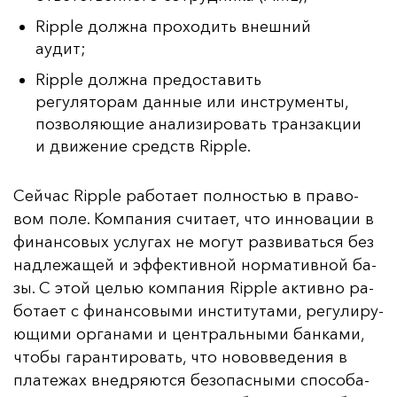
Ripple должна проходить внешний
аудит;
Ripple должна предоставить
регуляторам данные или инструменты,
позволяющие анализировать транзакции
и движение средств Ripple.
Сей­час Ripple ра­бо­та­ет пол­ностью в пра­во­
вом по­ле. Ком­па­ния счи­та­ет, что ин­но­ва­ции в
фи­нан­со­вых ус­лу­гах не мо­гут раз­ви­вать­ся без
над­ле­жа­щей и эф­фек­тив­ной нор­ма­тив­ной ба­
зы. С этой целью ком­па­ния Ripple ак­тив­но ра­
бо­та­ет с фи­нан­со­вы­ми ин­сти­ту­та­ми, ре­гу­ли­ру­
ющи­ми ор­га­на­ми и цен­траль­ны­ми бан­ка­ми,
что­бы га­ран­ти­ро­вать, что но­вов­ве­де­ния в
пла­те­жах внед­ря­ют­ся бе­зо­пас­ны­ми спо­со­ба­