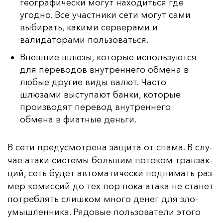
географически могут находиться где
угодно. Все участники сети могут сами
выбирать, какими серверами и
валидаторами пользоваться.
Внешние шлюзы, которые используются
для переводов внутреннего обмена в
любые другие виды валют. Часто
шлюзами выступают банки, которые
производят перевод внутреннего
обмена в фиатные деньги.
В се­ти пре­дус­мот­ре­на за­щи­та от спа­ма. В слу­
чае ата­ки сис­те­мы боль­шим по­то­ком тран­зак­
ций, сеть бу­дет ав­то­ма­ти­чес­ки под­ни­мать раз­
мер ко­мис­сий до тех пор по­ка ата­ка не ста­нет
пот­реб­лять слиш­ком мно­го де­нег для зло­
умыш­лен­ни­ка. Ря­до­вые поль­зо­ва­те­ли это­го