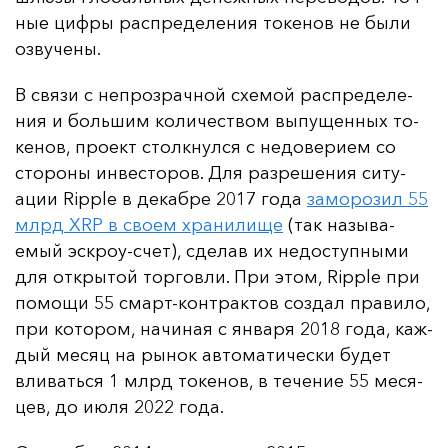
ные циф­ры рас­пре­де­ле­ния то­ке­нов не бы­ли
оз­ву­че­ны.
В свя­зи с неп­роз­рач­ной схе­мой рас­пре­де­ле­
ния и боль­шим ко­ли­чес­твом вы­пу­щен­ных то­
ке­нов, про­ект стол­кнул­ся с не­до­ве­ри­ем со
сто­ро­ны ин­вес­то­ров. Для раз­ре­ше­ния си­ту­
ации Ripple в де­каб­ре 2017 го­да
за­мо­ро­зил 55
млрд XRP в сво­ем хра­ни­ли­ще
(так на­зы­ва­
емый эс­кроу-счет), сде­лав их не­дос­туп­ны­ми
для от­кры­той тор­гов­ли. При этом, Ripple при
по­мо­щи 55 смарт-кон­трак­тов соз­дал пра­ви­ло,
при ко­то­ром, на­чи­ная с ян­ва­ря 2018 го­да, каж­
дый ме­сяц на ры­нок ав­то­ма­ти­чес­ки бу­дет
вли­вать­ся 1 млрд то­ке­нов, в те­че­ние 55 ме­ся­
цев, до и­юля 2022 го­да.