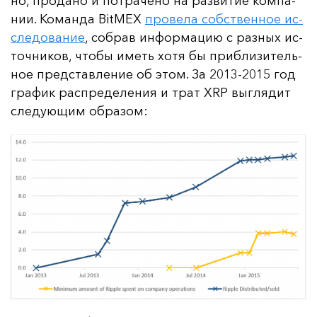
но, про­да­но и пот­ра­че­но на раз­ви­тие ком­па­
нии. Ко­ман­да BitMEX
про­ве­ла собс­твен­ное ис­
сле­до­ва­ние
, соб­рав ин­фор­ма­цию с раз­ных ис­
точ­ни­ков, что­бы иметь хо­тя бы приб­ли­зи­тель­
ное пред­став­ле­ние об этом. За 2013-2015 год
гра­фик рас­пре­де­ле­ния и трат XRP выг­ля­дит
сле­ду­ющим об­ра­зом: