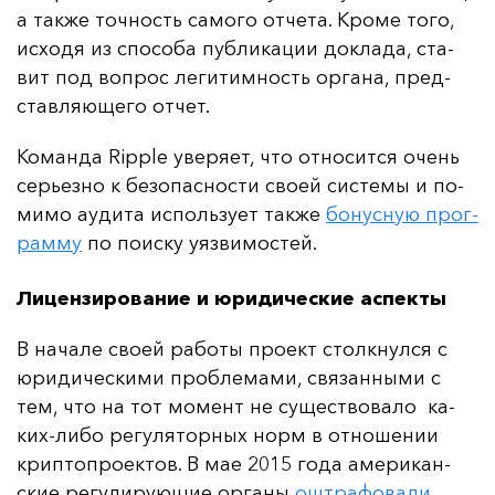
а так­же точ­ность са­мо­го от­че­та. Кро­ме то­го,
ис­хо­дя из спо­со­ба пуб­ли­ка­ции док­ла­да, ста­
вит под воп­рос ле­ги­тим­ность ор­га­на, пред­
став­ля­юще­го от­чет.
Ко­ман­да Ripple уве­ря­ет, что от­но­сит­ся очень
серь­ез­но к бе­зо­пас­нос­ти сво­ей сис­те­мы и по­
ми­мо а­уди­та ис­поль­зу­ет так­же
бо­нус­ную прог­
рам­му
по по­ис­ку у­яз­ви­мос­тей.
Лицензирование и юридические аспекты
В на­ча­ле сво­ей ра­бо­ты про­ект стол­кнул­ся с
юри­ди­чес­ки­ми проб­ле­ма­ми, свя­зан­ны­ми с
тем, что на тот мо­мент не су­щес­тво­ва­ло ка­
ких-ли­бо ре­гу­ля­тор­ных норм в от­но­ше­нии
крип­топ­ро­ек­тов. В мае 2015 го­да аме­ри­кан­
ские ре­гу­ли­ру­ющие ор­га­ны
ош­тра­фо­ва­ли