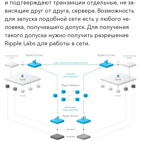
и под­твер­жда­ют тран­зак­ции от­дель­ные, не за­
ви­ся­щие друг от дру­га, сер­ве­ра. Воз­мож­ность
для за­пус­ка по­доб­ной се­ти есть у лю­бо­го че­
ло­ве­ка, по­лу­чив­ше­го до­пуск. Для по­лу­че­ния
та­ко­го до­пус­ка нуж­но по­лу­чить раз­ре­ше­ние
Ripple Labs для ра­бо­ты в се­ти.