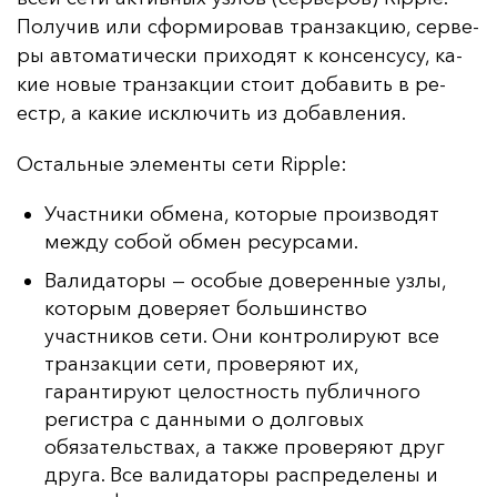
По­лу­чив или сфор­ми­ро­вав тран­зак­цию, сер­ве­
ры ав­то­ма­ти­чес­ки при­хо­дят к кон­сен­су­су, ка­
кие но­вые тран­зак­ции сто­ит до­ба­вить в ре­
естр, а ка­кие ис­клю­чить из до­бав­ле­ния.
Ос­таль­ные эле­мен­ты се­ти Ripple:
Участники обмена, которые производят
между собой обмен ресурсами.
Валидаторы — особые доверенные узлы,
которым доверяет большинство
участников сети. Они контролируют все
транзакции сети, проверяют их,
гарантируют целостность публичного
регистра с данными о долговых
обязательствах, а также проверяют друг
друга. Все валидаторы распределены и