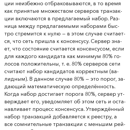
ции не­из­беж­но от­бра­ко­вы­ва­ют­ся, в то вре­мя
как при­ня­тые мно­жес­твом сер­ве­ров тран­зак­
ции вклю­ча­ют­ся в пред­ла­га­емый на­бор. Раз­
ни­ца меж­ду пред­ла­га­емы­ми на­бо­ра­ми быс­
тро стре­мит­ся к ну­лю — в этом слу­чае счи­та­ет­
ся, что сеть приш­ла к кон­сен­су­су. Сер­вер зна­
ет, что сос­то­яние счи­та­ет­ся кон­сен­су­сом, ес­ли
для каж­до­го кан­ди­да­та как ми­ни­мум 80% го­
ло­сов по­ло­жи­тель­ны, т. е. 80% сер­ве­ров се­ти
счи­та­ют на­бор кан­ди­да­тов кор­рек­тным (ва­
лид­ным). В дан­ном слу­чае 80% — это по­рог, за­
да­ющий ма­те­ма­ти­чес­кую оп­ре­де­лён­ность.
Ког­да на­бор дос­ти­га­ет по­ро­га 80%, сер­вер ут­
вер­жда­ет его, уве­дом­ля­ет об этом сеть и ос­та­
нав­ли­ва­ет про­цесс кон­сен­су­са. Ут­вер­ждён­ный
на­бор тран­зак­ций до­бав­ля­ет­ся к ре­ес­тру, а
все сом­ни­тель­ные тран­зак­ции с мень­шим рей­