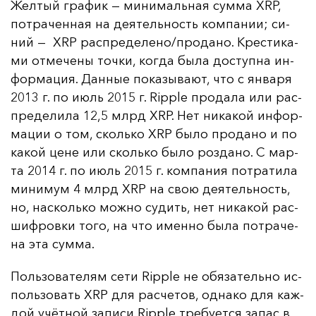
Жел­тый гра­фик — ми­ни­маль­ная сум­ма XRP,
пот­ра­чен­ная на де­ятель­ность ком­па­нии; си­
ний — XRP рас­пре­де­ле­но/про­да­но. Крес­ти­ка­
ми от­ме­че­ны точ­ки, ког­да бы­ла дос­туп­на ин­
фор­ма­ция. Дан­ные по­ка­зы­ва­ют, что с ян­ва­ря
2013 г. по и­юль 2015 г. Ripple про­да­ла или рас­
пре­де­ли­ла 12,5 млрд XRP. Нет ни­ка­кой ин­фор­
ма­ции о том, сколь­ко XRP бы­ло про­да­но и по
ка­кой це­не или сколь­ко бы­ло роз­да­но. С мар­
та 2014 г. по и­юль 2015 г. ком­па­ния пот­ра­ти­ла
ми­ни­мум 4 млрд XRP на свою де­ятель­ность,
но, нас­коль­ко мож­но су­дить, нет ни­ка­кой рас­
шиф­ров­ки то­го, на что имен­но бы­ла пот­ра­че­
на эта сум­ма.
Поль­зо­ва­те­лям се­ти Ripple не обя­за­тель­но ис­
поль­зо­вать XRP для рас­че­тов, од­на­ко для каж­
дой учёт­ной за­пи­си Ripple тре­бу­ет­ся за­пас в