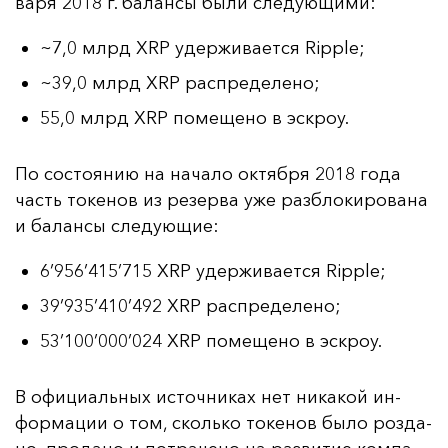
ва­ря 2018 г. ба­лан­сы бы­ли сле­ду­ющи­ми:
~7,0 млрд XRP удерживается Ripple;
~39,0 млрд XRP распределено;
55,0 млрд XRP помещено в эскроу.
По сос­то­янию на на­ча­ло ок­тяб­ря 2018 го­да
часть то­ке­нов из ре­зер­ва уже раз­бло­ки­ро­ва­на
и ба­лан­сы сле­ду­ющие:
6’956’415’715 XRP удерживается Ripple;
39’935’410’492 XRP распределено;
53’100’000’024 XRP помещено в эскроу.
В офи­ци­аль­ных ис­точ­ни­ках нет ни­ка­кой ин­
фор­ма­ции о том, сколь­ко то­ке­нов бы­ло роз­да­