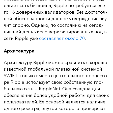
ла­га­ет сеть бит­ко­ина, Ripple пот­ре­бу­ет­ся все­
го 16 до­ве­рен­ных ва­ли­да­то­ров. Без дос­та­точ­
ной обос­но­ван­нос­ти дан­ное ут­вер­жде­ние зву­
чит спор­но. Од­на­ко, по сос­то­янию на се­год­
няш­ний день чис­ло ве­ри­фи­ци­ро­ван­ных нод в
се­ти Ripple уже
сос­тав­ля­ет око­ло 70
.
Архитектура
Ар­хи­тек­ту­ру Ripple мож­но срав­нить с хо­ро­шо
из­вес­тной гло­баль­ной пла­теж­ной сис­те­мой
SWIFT, толь­ко вмес­то цен­траль­но­го про­цес­со­
ра Ripple ис­поль­зу­ет свою собс­твен­ную гло­
баль­ную сеть — RippleNet. Она соз­да­на для
обес­пе­че­ния бо­лее удоб­ной ра­бо­ты для сво­их
поль­зо­ва­те­лей. Ее ос­но­вой яв­ля­ет­ся на­ли­чие
од­но­го ре­ес­тра, внут­ри ко­то­ро­го про­ве­ря­ют