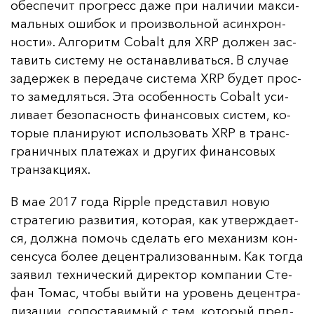
обес­пе­чит прог­ресс да­же при на­ли­чии мак­си­
маль­ных оши­бок и про­из­воль­ной асин­хрон­
нос­ти». Ал­го­ритм Cobalt для XRP дол­жен зас­
та­вить сис­те­му не ос­та­нав­ли­вать­ся. В слу­чае
за­дер­жек в пе­ре­да­че сис­те­ма XRP бу­дет прос­
то за­мед­лять­ся. Эта осо­бен­ность Cobalt уси­
ли­ва­ет бе­зо­пас­ность фи­нан­со­вых сис­тем, ко­
то­рые пла­ни­ру­ют ис­поль­зо­вать XRP в транс­
гра­нич­ных пла­те­жах и дру­гих фи­нан­со­вых
тран­зак­ци­ях.
В мае 2017 го­да Ripple пред­ста­вил но­вую
стра­те­гию раз­ви­тия, ко­то­рая, как ут­вер­жда­ет­
ся, дол­жна по­мочь сде­лать его ме­ха­низм кон­
сен­су­са бо­лее де­цен­тра­ли­зо­ван­ным. Как тог­да
за­явил тех­ни­чес­кий ди­рек­тор ком­па­нии Сте­
фан То­мас, что­бы вый­ти на уро­вень де­цен­тра­
ли­за­ции, со­пос­та­ви­мый с тем, ко­то­рый пред­