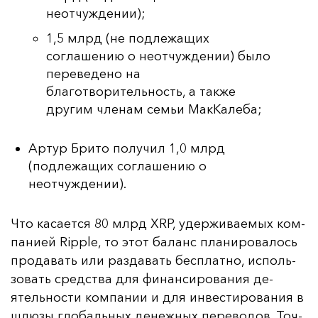
неотчуждении);
1,5 млрд (не подлежащих
соглашению о неотчуждении) было
переведено на
благотворительность, а также
другим членам семьи МакКалеба;
Артур Брито получил 1,0 млрд
(подлежащих соглашению о
неотчуждении).
Что ка­са­ет­ся 80 млрд XRP, удер­жи­ва­емых ком­
па­ни­ей Ripple, то этот ба­ланс пла­ни­ро­ва­лось
про­да­вать или раз­да­вать бес­плат­но, ис­поль­
зо­вать средс­тва для фи­нан­си­ро­ва­ния де­
ятель­нос­ти ком­па­нии и для ин­вес­ти­ро­ва­ния в
шлю­зы гло­баль­ных де­неж­ных пе­ре­во­дов. Точ­