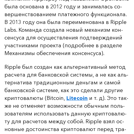
бы­ла ос­но­ва­на в 2012 го­ду и за­ни­ма­лась со­
вер­шенс­тво­ва­ни­ем пла­теж­но­го фун­кци­она­ла.
В 2013 го­ду она бы­ла пе­ре­име­но­ва­на в Ripple
Labs. Ко­ман­да соз­да­ла но­вый ме­ха­низм кон­
сен­су­са для осу­щест­вле­ния под­твер­жде­ний
учас­тни­ка­ми про­ек­та (под­роб­нее в раз­де­ле
Ме­ха­низ­мы обес­пе­че­ния кон­сен­су­са).
Ripple был соз­дан как аль­тер­на­тив­ный ме­тод
рас­че­та для бан­ков­ской сис­те­мы, а не как аль­
тер­на­ти­ва тра­ди­ци­он­ным день­гам и са­мой
бан­ков­ской сис­те­ме, как это сде­ла­ли дру­гие
крип­то­ва­лю­ты (Bitcoin,
Litecoin
и т. д). Это так­
же не от­ме­ня­ет воз­мож­нос­ти обыч­ным поль­
зо­ва­те­лям ис­поль­зо­вать дан­ную крип­то­ва­лю­
ту для рас­че­тов меж­ду со­бой. Ripple взял ос­
нов­ные дос­то­инс­тва крип­то­ва­лют пе­ред тра­