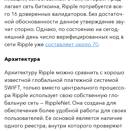
ла­га­ет сеть бит­ко­ина, Ripple пот­ре­бу­ет­ся все­
го 16 до­ве­рен­ных ва­ли­да­то­ров. Без дос­та­точ­
ной обос­но­ван­нос­ти дан­ное ут­вер­жде­ние зву­
чит спор­но. Од­на­ко, по сос­то­янию на се­год­
няш­ний день чис­ло ве­ри­фи­ци­ро­ван­ных нод в
се­ти Ripple уже
сос­тав­ля­ет око­ло 70
.
Архитектура
Ар­хи­тек­ту­ру Ripple мож­но срав­нить с хо­ро­шо
из­вес­тной гло­баль­ной пла­теж­ной сис­те­мой
SWIFT, толь­ко вмес­то цен­траль­но­го про­цес­со­
ра Ripple ис­поль­зу­ет свою собс­твен­ную гло­
баль­ную сеть — RippleNet. Она соз­да­на для
обес­пе­че­ния бо­лее удоб­ной ра­бо­ты для сво­их
поль­зо­ва­те­лей. Ее ос­но­вой яв­ля­ет­ся на­ли­чие
од­но­го ре­ес­тра, внут­ри ко­то­ро­го про­ве­ря­ют