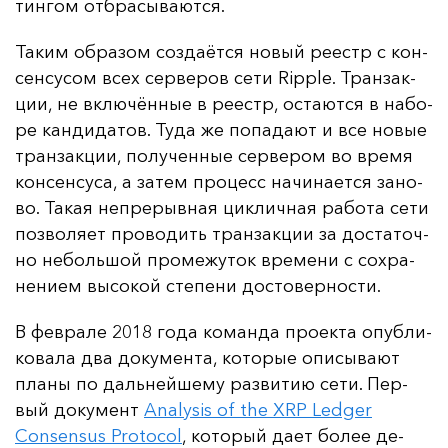
тин­гом от­бра­сы­ва­ют­ся.
Та­ким об­ра­зом соз­да­ёт­ся но­вый ре­естр с кон­
сен­су­сом всех сер­ве­ров се­ти Ripple. Тран­зак­
ции, не вклю­чён­ные в ре­естр, ос­та­ют­ся в на­бо­
ре кан­ди­да­тов. Ту­да же по­па­да­ют и все но­вые
тран­зак­ции, по­лу­чен­ные сер­ве­ром во вре­мя
кон­сен­су­са, а за­тем про­цесс на­чи­на­ет­ся за­но­
во. Та­кая неп­ре­рыв­ная цик­лич­ная ра­бо­та се­ти
поз­во­ля­ет про­во­дить тран­зак­ции за дос­та­точ­
но не­боль­шой про­ме­жу­ток вре­ме­ни с сох­ра­
не­ни­ем вы­со­кой сте­пе­ни дос­то­вер­нос­ти.
В фев­ра­ле 2018 го­да ко­ман­да про­ек­та опуб­ли­
ко­ва­ла два до­ку­мен­та, ко­то­рые опи­сы­ва­ют
пла­ны по даль­ней­ше­му раз­ви­тию се­ти. Пер­
вый до­ку­мент
Analysis of the XRP Ledger
Consensus Protocol
, ко­то­рый да­ет бо­лее де­