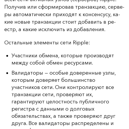
По­лу­чив или сфор­ми­ро­вав тран­зак­цию, сер­ве­
ры ав­то­ма­ти­чес­ки при­хо­дят к кон­сен­су­су, ка­
кие но­вые тран­зак­ции сто­ит до­ба­вить в ре­
естр, а ка­кие ис­клю­чить из до­бав­ле­ния.
Ос­таль­ные эле­мен­ты се­ти Ripple:
Участники обмена, которые производят
между собой обмен ресурсами.
Валидаторы — особые доверенные узлы,
которым доверяет большинство
участников сети. Они контролируют все
транзакции сети, проверяют их,
гарантируют целостность публичного
регистра с данными о долговых
обязательствах, а также проверяют друг
друга. Все валидаторы распределены и