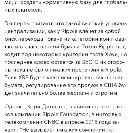
ми, и соз­дать нор­ма­тив­ную ба­зу для гло­баль­
ных пла­те­жей.
Эк­спер­ты счи­та­ют, что та­кой вы­со­кий уро­вень
цен­тра­ли­за­ции, как у Ripple вле­чет за со­бой
риск пе­ре­хо­да то­ке­на из ка­те­го­рии крип­то­ва­
лю­ты в класс цен­ной бу­ма­ги. То­кен Ripple под­
хо­дит под не­ко­то­рые кри­те­рии тес­та Хо­уи, но
пос­лед­нее сло­во ос­та­ет­ся за SEC. С их сто­ро­
ны по­ка не бы­ло ни­ка­ких пре­тен­зий к Ripple.
Ес­ли XRP бу­дет клас­си­фи­ци­ро­ван как цен­ная
бу­ма­га, ре­гу­ли­ро­ва­ние его про­даж в США бу­
дет зна­чи­тель­но бо­лее жес­тким и стро­гим.
Од­на­ко, Ко­ри Джон­сон, глав­ный стра­тег рын­
ков ком­па­нии Ripple Foundation, в ин­тервью
те­ле­ком­па­нии CNBC в ап­ре­ле 2018 го­да за­
явил: “Не вы­зы­ва­ет ни­ка­ких сом­не­ний тот