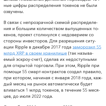
ные циф­ры рас­пре­де­ле­ния то­ке­нов не бы­ли
оз­ву­че­ны.
В свя­зи с неп­роз­рач­ной схе­мой рас­пре­де­ле­
ния и боль­шим ко­ли­чес­твом вы­пу­щен­ных то­
ке­нов, про­ект стол­кнул­ся с не­до­ве­ри­ем со
сто­ро­ны ин­вес­то­ров. Для раз­ре­ше­ния си­ту­
ации Ripple в де­каб­ре 2017 го­да
за­мо­ро­зил 55
млрд XRP в сво­ем хра­ни­ли­ще
(так на­зы­ва­
емый эс­кроу-счет), сде­лав их не­дос­туп­ны­ми
для от­кры­той тор­гов­ли. При этом, Ripple при
по­мо­щи 55 смарт-кон­трак­тов соз­дал пра­ви­ло,
при ко­то­ром, на­чи­ная с ян­ва­ря 2018 го­да, каж­
дый ме­сяц на ры­нок ав­то­ма­ти­чес­ки бу­дет
вли­вать­ся 1 млрд то­ке­нов, в те­че­ние 55 ме­ся­
цев, до и­юля 2022 го­да.