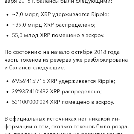
ва­ря 2018 г. ба­лан­сы бы­ли сле­ду­ющи­ми:
~7,0 млрд XRP удерживается Ripple;
~39,0 млрд XRP распределено;
55,0 млрд XRP помещено в эскроу.
По сос­то­янию на на­ча­ло ок­тяб­ря 2018 го­да
часть то­ке­нов из ре­зер­ва уже раз­бло­ки­ро­ва­на
и ба­лан­сы сле­ду­ющие:
6’956’415’715 XRP удерживается Ripple;
39’935’410’492 XRP распределено;
53’100’000’024 XRP помещено в эскроу.
В офи­ци­аль­ных ис­точ­ни­ках нет ни­ка­кой ин­
фор­ма­ции о том, сколь­ко то­ке­нов бы­ло роз­да­