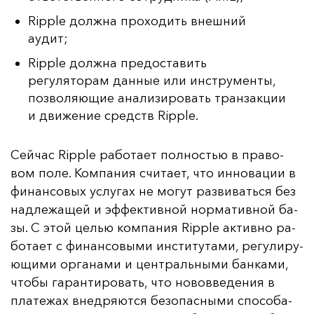
Ripple должна проходить внешний
аудит;
Ripple должна предоставить
регуляторам данные или инструменты,
позволяющие анализировать транзакции
и движение средств Ripple.
Сей­час Ripple ра­бо­та­ет пол­ностью в пра­во­
вом по­ле. Ком­па­ния счи­та­ет, что ин­но­ва­ции в
фи­нан­со­вых ус­лу­гах не мо­гут раз­ви­вать­ся без
над­ле­жа­щей и эф­фек­тив­ной нор­ма­тив­ной ба­
зы. С этой целью ком­па­ния Ripple ак­тив­но ра­
бо­та­ет с фи­нан­со­вы­ми ин­сти­ту­та­ми, ре­гу­ли­ру­
ющи­ми ор­га­на­ми и цен­траль­ны­ми бан­ка­ми,
что­бы га­ран­ти­ро­вать, что но­вов­ве­де­ния в
пла­те­жах внед­ря­ют­ся бе­зо­пас­ны­ми спо­со­ба­