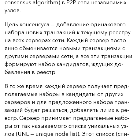
consensus algorithm) в P2P-се­ти не­за­ви­си­мых
уз­лов.
Цель кон­сен­су­са — до­бав­ле­ние оди­на­ко­во­го
на­бо­ра но­вых тран­зак­ций к те­ку­ще­му ре­ес­тру
на всех сер­ве­рах се­ти. Каж­дый сер­вер пос­то­
ян­но об­ме­ни­ва­ет­ся но­вы­ми тран­зак­ци­ями с
дру­ги­ми сер­ве­ра­ми се­ти, а все эти тран­зак­ции
фор­ми­ру­ют на­бор кан­ди­да­тов, жду­щих до­
бав­ле­ния в ре­естр.
В то же вре­мя каж­дый сер­вер по­лу­ча­ет пред­
по­ла­га­емые на­бо­ры в кан­ди­да­ты от дру­гих
сер­ве­ров и для пред­ло­жен­но­го на­бо­ра тран­
зак­ций бу­дет ре­шать­ся, до­бав­лять ли их в ре­
естр. Сер­вер при­ни­ма­ет пред­ла­га­емые на­бо­
ры от так на­зы­ва­емо­го спис­ка уни­каль­ных уз­
лов (UNL — unique node list). Этот спи­сок (спи­