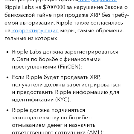
Ripple Labs на $700’000 за на­ру­ше­ние За­ко­на о
бан­ков­ской тай­не при про­да­же XRP без тре­бу­
емой ав­то­ри­за­ции. Ripple так­же сог­ла­си­лась
на
кор­рек­ти­ру­ющие
ме­ры, са­мые об­ре­ме­ни­
тель­ные из ко­то­рых:
Ripple Labs должна зарегистрироваться
в Сети по борьбе с финансовыми
преступлениями (FinCEN);
Если Ripple будет продавать XRP,
получатели должны зарегистрироваться
и предоставить Ripple информацию для
идентификации (KYC);
Ripple должна подчиняться
законодательству по борьбе с
отмыванием денег и назначить
ответственного сотрудника (AML);