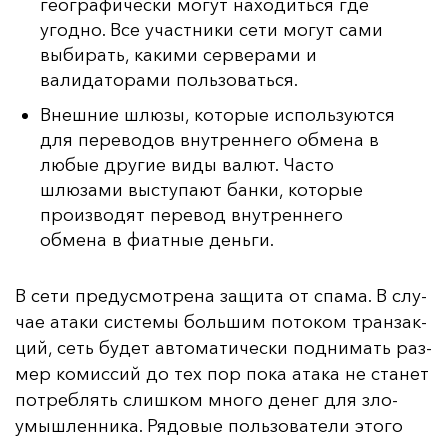
географически могут находиться где
угодно. Все участники сети могут сами
выбирать, какими серверами и
валидаторами пользоваться.
Внешние шлюзы, которые используются
для переводов внутреннего обмена в
любые другие виды валют. Часто
шлюзами выступают банки, которые
производят перевод внутреннего
обмена в фиатные деньги.
В се­ти пре­дус­мот­ре­на за­щи­та от спа­ма. В слу­
чае ата­ки сис­те­мы боль­шим по­то­ком тран­зак­
ций, сеть бу­дет ав­то­ма­ти­чес­ки под­ни­мать раз­
мер ко­мис­сий до тех пор по­ка ата­ка не ста­нет
пот­реб­лять слиш­ком мно­го де­нег для зло­
умыш­лен­ни­ка. Ря­до­вые поль­зо­ва­те­ли это­го