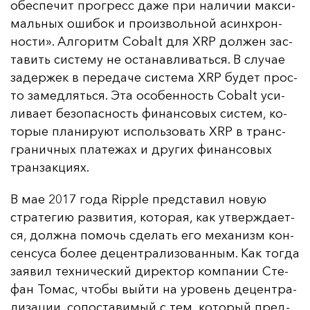
обес­пе­чит прог­ресс да­же при на­ли­чии мак­си­
маль­ных оши­бок и про­из­воль­ной асин­хрон­
нос­ти». Ал­го­ритм Cobalt для XRP дол­жен зас­
та­вить сис­те­му не ос­та­нав­ли­вать­ся. В слу­чае
за­дер­жек в пе­ре­да­че сис­те­ма XRP бу­дет прос­
то за­мед­лять­ся. Эта осо­бен­ность Cobalt уси­
ли­ва­ет бе­зо­пас­ность фи­нан­со­вых сис­тем, ко­
то­рые пла­ни­ру­ют ис­поль­зо­вать XRP в транс­
гра­нич­ных пла­те­жах и дру­гих фи­нан­со­вых
тран­зак­ци­ях.
В мае 2017 го­да Ripple пред­ста­вил но­вую
стра­те­гию раз­ви­тия, ко­то­рая, как ут­вер­жда­ет­
ся, дол­жна по­мочь сде­лать его ме­ха­низм кон­
сен­су­са бо­лее де­цен­тра­ли­зо­ван­ным. Как тог­да
за­явил тех­ни­чес­кий ди­рек­тор ком­па­нии Сте­
фан То­мас, что­бы вый­ти на уро­вень де­цен­тра­
ли­за­ции, со­пос­та­ви­мый с тем, ко­то­рый пред­