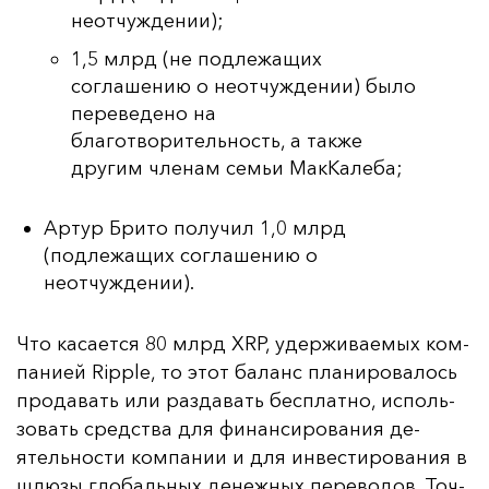
неотчуждении);
1,5 млрд (не подлежащих
соглашению о неотчуждении) было
переведено на
благотворительность, а также
другим членам семьи МакКалеба;
Артур Брито получил 1,0 млрд
(подлежащих соглашению о
неотчуждении).
Что ка­са­ет­ся 80 млрд XRP, удер­жи­ва­емых ком­
па­ни­ей Ripple, то этот ба­ланс пла­ни­ро­ва­лось
про­да­вать или раз­да­вать бес­плат­но, ис­поль­
зо­вать средс­тва для фи­нан­си­ро­ва­ния де­
ятель­нос­ти ком­па­нии и для ин­вес­ти­ро­ва­ния в
шлю­зы гло­баль­ных де­неж­ных пе­ре­во­дов. Точ­