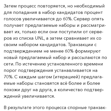
За­тем про­цесс пов­то­ря­ет­ся, но не­об­хо­ди­мый
для по­па­да­ния в на­бор кан­ди­да­тов про­цент
го­ло­сов уве­ли­чи­ва­ет­ся до 60%. Сер­вер опять
по­лу­ча­ет пред­ла­га­емые на­бо­ры и рас­смат­ри­
ва­ет их, толь­ко ес­ли они пос­ту­пи­ли от сер­ве­
ров из спис­ка UNL, а за­тем срав­ни­ва­ет их со
сво­им на­бо­ром кан­ди­да­тов. Тран­зак­ции с
под­твер­жде­ни­ем не ме­нее 60% фор­ми­ру­ют
но­вый пред­ла­га­емый на­бор и рас­сы­ла­ют­ся по
се­ти. По ис­те­че­нию ус­та­нов­лен­но­го вре­ме­ни
по­рог под­твер­жде­ния ус­та­нав­ли­ва­ет­ся на
70%. С каж­дым ша­гом (ите­ра­ци­ей) пред­ла­га­
емые на­бо­ры ста­но­вят­ся всё бо­лее и бо­лее
по­хо­жи друг на дру­га, а ко­ли­чес­тво под­твер­
жде­ний уве­ли­чи­ва­ет­ся.
В ре­зуль­та­те это­го про­цес­са спор­ные тран­зак­