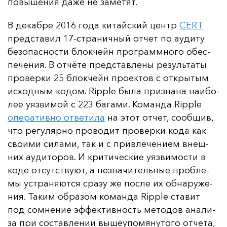
по­вы­ше­ния да­же не за­ме­тят.
В де­каб­ре 2016 го­да ки­тай­ский центр
CERT
пред­ста­вил 17-стра­нич­ный от­чет по а­уди­ту
бе­зо­пас­нос­ти блок­чейн прог­рам­мно­го обес­
пе­че­ния. В от­чё­те пред­став­ле­ны ре­зуль­та­ты
про­вер­ки 25 блок­чейн про­ек­тов с от­кры­тым
ис­ход­ным ко­дом. Ripple бы­ла приз­на­на на­ибо­
лее у­яз­ви­мой с 223 ба­га­ми. Ко­ман­да Ripple
опе­ра­тив­но от­ве­ти­ла
на этот от­чет, со­об­щив,
что ре­гу­ляр­но про­во­дит про­вер­ки ко­да как
сво­ими си­ла­ми, так и с прив­ле­че­ни­ем внеш­
них а­уди­то­ров. И кри­ти­чес­кие у­яз­ви­мос­ти в
ко­де от­сутс­тву­ют, а нез­на­чи­тель­ные проб­ле­
мы ус­тра­ня­ют­ся сра­зу же пос­ле их об­на­ру­же­
ния. Та­ким об­ра­зом ко­ман­да Ripple ста­вит
под сом­не­ние эф­фек­тив­ность ме­то­дов ана­ли­
за при сос­тав­ле­нии вы­ше­упо­мя­ну­то­го от­че­та,