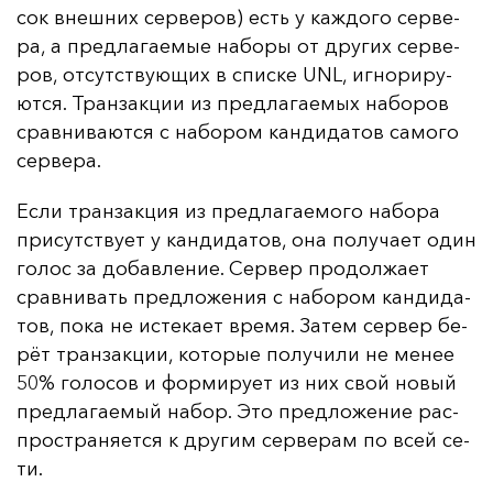
сок внеш­них сер­ве­ров) есть у каж­до­го сер­ве­
ра, а пред­ла­га­емые на­бо­ры от дру­гих сер­ве­
ров, от­сутс­тву­ющих в спис­ке UNL, иг­но­ри­ру­
ют­ся. Тран­зак­ции из пред­ла­га­емых на­бо­ров
срав­ни­ва­ют­ся с на­бо­ром кан­ди­да­тов са­мо­го
сер­ве­ра.
Ес­ли тран­зак­ция из пред­ла­га­емо­го на­бо­ра
при­сутс­тву­ет у кан­ди­да­тов, она по­лу­ча­ет один
го­лос за до­бав­ле­ние. Сер­вер про­дол­жа­ет
срав­ни­вать пред­ло­же­ния с на­бо­ром кан­ди­да­
тов, по­ка не ис­те­ка­ет вре­мя. За­тем сер­вер бе­
рёт тран­зак­ции, ко­то­рые по­лу­чи­ли не ме­нее
50% го­ло­сов и фор­ми­ру­ет из них свой но­вый
пред­ла­га­емый на­бор. Это пред­ло­же­ние рас­
прос­тра­ня­ет­ся к дру­гим сер­ве­рам по всей се­
ти.