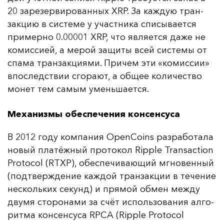
20 за­ре­зер­ви­ро­ван­ных XRP. За каж­дую тран­
зак­цию в сис­те­ме у учас­тни­ка спи­сы­ва­ет­ся
при­мер­но 0.00001 XRP, что яв­ля­ет­ся да­же не
ко­мис­си­ей, а ме­рой за­щи­ты всей сис­те­мы от
спа­ма тран­зак­ци­ями. При­чем эти «ко­мис­сии»
впос­ледс­твии сго­ра­ют, а об­щее ко­ли­чес­тво
мо­нет тем са­мым умень­ша­ет­ся.
Механизмы обеспечения консенсуса
В 2012 го­ду ком­па­ния OpenCoins раз­ра­бо­та­ла
но­вый пла­тёж­ный про­то­кол Ripple Transaction
Protocol (RTXP), обес­пе­чи­ва­ющий мгно­вен­ный
(под­твер­жде­ние каж­дой тран­зак­ции в те­че­ние
нес­коль­ких се­кунд) и пря­мой об­мен меж­ду
дву­мя сто­ро­на­ми за счёт ис­поль­зо­ва­ния ал­го­
рит­ма кон­сен­су­са RPCA (Ripple Protocol