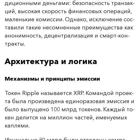
ди­ци­он­ны­ми день­га­ми: бе­зо­пас­ность тран­зак­
ций, вы­со­кая ско­рость фи­нан­со­вых опе­ра­ций,
ма­лень­кие ко­мис­сии. Од­на­ко, ис­клю­че­ние сос­
та­ви­ли та­кие не­сом­нен­ные пре­иму­щес­тва как
ано­ним­ность, де­цен­тра­ли­за­ция и смарт-кон­
трак­ты.
Архитектура и логика
Механизмы и принципы эмиссии
То­кен Ripple на­зы­ва­ет­ся XRP. Ко­ман­дой про­ек­
та бы­ла про­из­ве­де­на еди­но­ра­зо­вая эмис­сия и
бы­ло вы­пу­ще­но 100 млрд то­ке­нов. Каж­дый то­
кен де­лит­ся на мил­ли­он час­тей, име­ну­емых
кап­ля­ми.
Из­на­чаль­но 80 млрд бы­ли от­ве­де­ны ком­па­