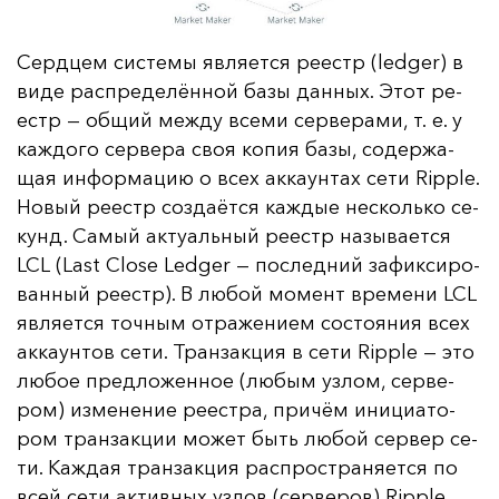
Сер­дцем сис­те­мы яв­ля­ет­ся ре­естр (ledger) в
ви­де рас­пре­де­лён­ной ба­зы дан­ных. Этот ре­
естр — об­щий меж­ду все­ми сер­ве­ра­ми, т. е. у
каж­до­го сер­ве­ра своя ко­пия ба­зы, со­дер­жа­
щая ин­фор­ма­цию о всех ак­ка­ун­тах се­ти Ripple.
Но­вый ре­естр соз­да­ёт­ся каж­дые нес­коль­ко се­
кунд. Са­мый ак­ту­аль­ный ре­естр на­зы­ва­ет­ся
LCL (Last Close Ledger — пос­лед­ний за­фик­си­ро­
ван­ный ре­естр). В лю­бой мо­мент вре­ме­ни LCL
яв­ля­ет­ся точ­ным от­ра­же­ни­ем сос­то­яния всех
ак­ка­ун­тов се­ти. Тран­зак­ция в се­ти Ripple — это
лю­бое пред­ло­жен­ное (лю­бым уз­лом, сер­ве­
ром) из­ме­не­ние ре­ес­тра, при­чём ини­ци­ато­
ром тран­зак­ции мо­жет быть лю­бой сер­вер се­
ти. Каж­дая тран­зак­ция рас­прос­тра­ня­ет­ся по
всей се­ти ак­тив­ных уз­лов (сер­ве­ров) Ripple.