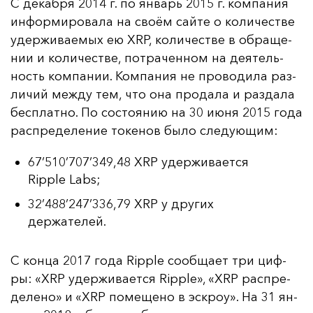
С де­каб­ря 2014 г. по ян­варь 2015 г. ком­па­ния
ин­фор­ми­ро­ва­ла на сво­ём сай­те о ко­ли­чес­тве
удер­жи­ва­емых ею XRP, ко­ли­чес­тве в об­ра­ще­
нии и ко­ли­чес­тве, пот­ра­чен­ном на де­ятель­
ность ком­па­нии. Ком­па­ния не про­во­ди­ла раз­
ли­чий меж­ду тем, что она про­да­ла и раз­да­ла
бес­плат­но. По сос­то­янию на 30 и­юня 2015 го­да
рас­пре­де­ле­ние то­ке­нов бы­ло сле­ду­ющим:
67’510’707’349,48 XRP удерживается
Ripple Labs;
32’488’247’336,79 XRP у других
держателей.
С кон­ца 2017 го­да Ripple со­об­ща­ет три циф­
ры: «XRP удер­жи­ва­ет­ся Ripple», «XRP рас­пре­
де­ле­но» и «XRP по­ме­ще­но в эс­кроу». На 31 ян­