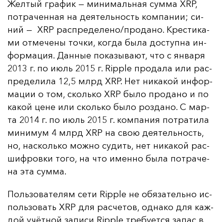
Жел­тый гра­фик — ми­ни­маль­ная сум­ма XRP,
пот­ра­чен­ная на де­ятель­ность ком­па­нии; си­
ний — XRP рас­пре­де­ле­но/про­да­но. Крес­ти­ка­
ми от­ме­че­ны точ­ки, ког­да бы­ла дос­туп­на ин­
фор­ма­ция. Дан­ные по­ка­зы­ва­ют, что с ян­ва­ря
2013 г. по и­юль 2015 г. Ripple про­да­ла или рас­
пре­де­ли­ла 12,5 млрд XRP. Нет ни­ка­кой ин­фор­
ма­ции о том, сколь­ко XRP бы­ло про­да­но и по
ка­кой це­не или сколь­ко бы­ло роз­да­но. С мар­
та 2014 г. по и­юль 2015 г. ком­па­ния пот­ра­ти­ла
ми­ни­мум 4 млрд XRP на свою де­ятель­ность,
но, нас­коль­ко мож­но су­дить, нет ни­ка­кой рас­
шиф­ров­ки то­го, на что имен­но бы­ла пот­ра­че­
на эта сум­ма.
Поль­зо­ва­те­лям се­ти Ripple не обя­за­тель­но ис­
поль­зо­вать XRP для рас­че­тов, од­на­ко для каж­
дой учёт­ной за­пи­си Ripple тре­бу­ет­ся за­пас в