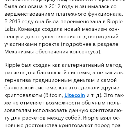
бы­ла ос­но­ва­на в 2012 го­ду и за­ни­ма­лась со­
вер­шенс­тво­ва­ни­ем пла­теж­но­го фун­кци­она­ла.
В 2013 го­ду она бы­ла пе­ре­име­но­ва­на в Ripple
Labs. Ко­ман­да соз­да­ла но­вый ме­ха­низм кон­
сен­су­са для осу­щест­вле­ния под­твер­жде­ний
учас­тни­ка­ми про­ек­та (под­роб­нее в раз­де­ле
Ме­ха­низ­мы обес­пе­че­ния кон­сен­су­са).
Ripple был соз­дан как аль­тер­на­тив­ный ме­тод
рас­че­та для бан­ков­ской сис­те­мы, а не как аль­
тер­на­ти­ва тра­ди­ци­он­ным день­гам и са­мой
бан­ков­ской сис­те­ме, как это сде­ла­ли дру­гие
крип­то­ва­лю­ты (Bitcoin,
Litecoin
и т. д). Это так­
же не от­ме­ня­ет воз­мож­нос­ти обыч­ным поль­
зо­ва­те­лям ис­поль­зо­вать дан­ную крип­то­ва­лю­
ту для рас­че­тов меж­ду со­бой. Ripple взял ос­
нов­ные дос­то­инс­тва крип­то­ва­лют пе­ред тра­