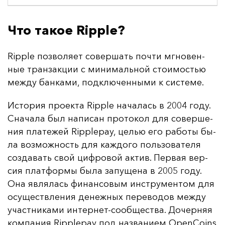
Что такое Ripple?
Ripple поз­во­ля­ет со­вер­шать поч­ти мгно­вен­
ные тран­зак­ции с ми­ни­маль­ной сто­имостью
меж­ду бан­ка­ми, под­клю­чен­ны­ми к сис­те­ме.
Ис­то­рия про­ек­та Ripple на­ча­лась в 2004 го­ду.
Сна­ча­ла был на­пи­сан про­то­кол для со­вер­ше­
ния пла­те­жей Ripplepay, целью его ра­бо­ты бы­
ла воз­мож­ность для каж­до­го поль­зо­ва­те­ля
соз­да­вать свой циф­ро­вой ак­тив. Пер­вая вер­
сия плат­фор­мы бы­ла за­пу­ще­на в 2005 го­ду.
Она яв­ля­лась фи­нан­со­вым инс­тру­мен­том для
осу­щест­вле­ния де­неж­ных пе­ре­во­дов меж­ду
учас­тни­ка­ми ин­тер­нет-со­об­щес­тва. До­чер­няя
ком­па­ния Ripplepay под наз­ва­ни­ем OpenCoins