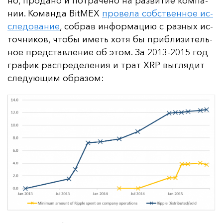
но, про­да­но и пот­ра­че­но на раз­ви­тие ком­па­
нии. Ко­ман­да BitMEX
про­ве­ла собс­твен­ное ис­
сле­до­ва­ние
, соб­рав ин­фор­ма­цию с раз­ных ис­
точ­ни­ков, что­бы иметь хо­тя бы приб­ли­зи­тель­
ное пред­став­ле­ние об этом. За 2013-2015 год
гра­фик рас­пре­де­ле­ния и трат XRP выг­ля­дит
сле­ду­ющим об­ра­зом: