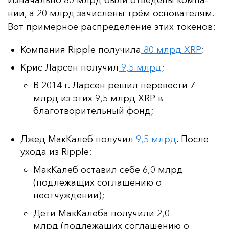
нии, а 20 млрд за­чис­ле­ны трём ос­но­ва­те­лям.
Вот при­мер­ное рас­пре­де­ле­ние этих то­ке­нов:
Компания Ripple получила
80 млрд XRP
;
Крис Ларсен получил
9,5 млрд
;
В 2014 г. Ларсен решил перевести 7
млрд из этих 9,5 млрд XRP в
благотворительный фонд;
Джед МакКалеб получил
9,5 млрд
. После
ухода из Ripple:
МакКалеб оставил себе 6,0 млрд
(подлежащих соглашению о
неотчуждении);
Дети МакКалеба получили 2,0
млрд (подлежащих соглашению о