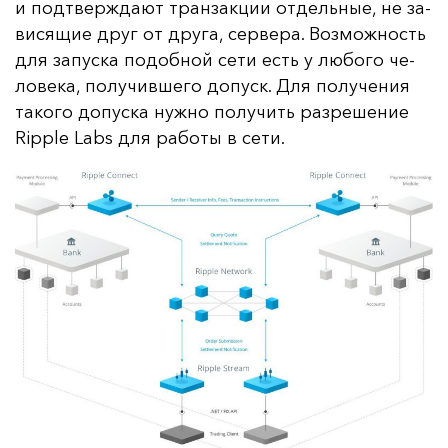
и под­твер­жда­ют тран­зак­ции от­дель­ные, не за­
ви­ся­щие друг от дру­га, сер­ве­ра. Воз­мож­ность
для за­пус­ка по­доб­ной се­ти есть у лю­бо­го че­
ло­ве­ка, по­лу­чив­ше­го до­пуск. Для по­лу­че­ния
та­ко­го до­пус­ка нуж­но по­лу­чить раз­ре­ше­ние
Ripple Labs для ра­бо­ты в се­ти.