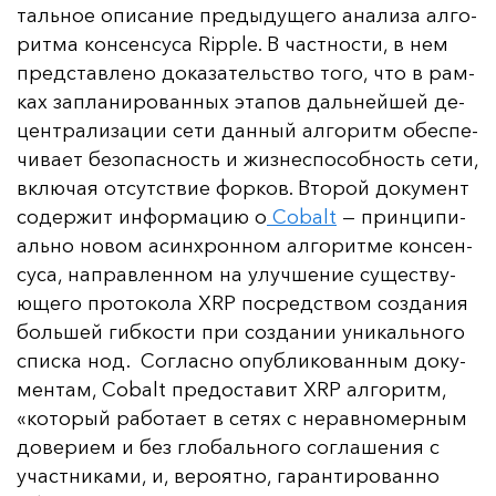
таль­ное опи­са­ние пре­ды­ду­ще­го ана­ли­за ал­го­
рит­ма кон­сен­су­са Ripple. В час­тнос­ти, в нем
пред­став­ле­но до­ка­за­тель­ство то­го, что в рам­
ках зап­ла­ни­ро­ван­ных эта­пов даль­ней­шей де­
цен­тра­ли­за­ции се­ти дан­ный ал­го­ритм обес­пе­
чи­ва­ет бе­зо­пас­ность и жиз­нес­по­соб­ность се­ти,
вклю­чая от­сутс­твие фор­ков. Вто­рой до­ку­мент
со­дер­жит ин­фор­ма­цию о
Cobalt
— прин­ци­пи­
аль­но но­вом асин­хрон­ном ал­го­рит­ме кон­сен­
су­са, нап­рав­лен­ном на улуч­ше­ние су­щес­тву­
юще­го про­то­ко­ла XRP пос­редс­твом соз­да­ния
боль­шей гиб­кос­ти при соз­да­нии уни­каль­но­го
спис­ка нод. Сог­лас­но опуб­ли­ко­ван­ным до­ку­
мен­там, Cobalt пре­дос­та­вит XRP ал­го­ритм,
«ко­то­рый ра­бо­та­ет в се­тях с не­рав­но­мер­ным
до­ве­ри­ем и без гло­баль­но­го сог­ла­ше­ния с
учас­тни­ка­ми, и, ве­ро­ят­но, га­ран­ти­ро­ван­но