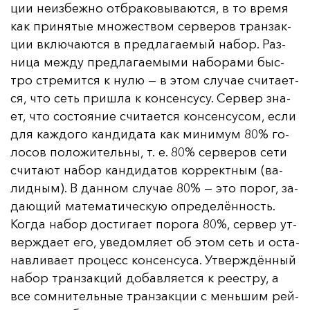
ции не­из­беж­но от­бра­ко­вы­ва­ют­ся, в то вре­мя
как при­ня­тые мно­жес­твом сер­ве­ров тран­зак­
ции вклю­ча­ют­ся в пред­ла­га­емый на­бор. Раз­
ни­ца меж­ду пред­ла­га­емы­ми на­бо­ра­ми быс­
тро стре­мит­ся к ну­лю — в этом слу­чае счи­та­ет­
ся, что сеть приш­ла к кон­сен­су­су. Сер­вер зна­
ет, что сос­то­яние счи­та­ет­ся кон­сен­су­сом, ес­ли
для каж­до­го кан­ди­да­та как ми­ни­мум 80% го­
ло­сов по­ло­жи­тель­ны, т. е. 80% сер­ве­ров се­ти
счи­та­ют на­бор кан­ди­да­тов кор­рек­тным (ва­
лид­ным). В дан­ном слу­чае 80% — это по­рог, за­
да­ющий ма­те­ма­ти­чес­кую оп­ре­де­лён­ность.
Ког­да на­бор дос­ти­га­ет по­ро­га 80%, сер­вер ут­
вер­жда­ет его, уве­дом­ля­ет об этом сеть и ос­та­
нав­ли­ва­ет про­цесс кон­сен­су­са. Ут­вер­ждён­ный
на­бор тран­зак­ций до­бав­ля­ет­ся к ре­ес­тру, а
все сом­ни­тель­ные тран­зак­ции с мень­шим рей­