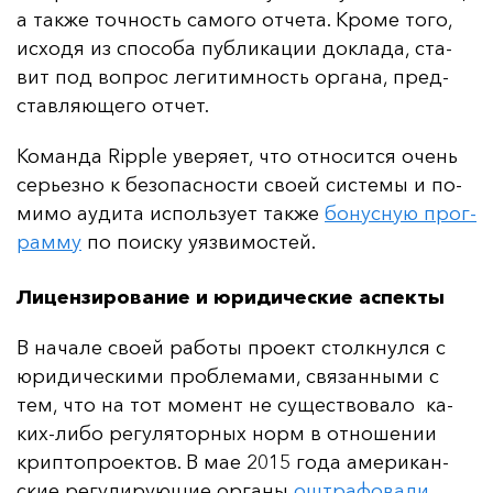
а так­же точ­ность са­мо­го от­че­та. Кро­ме то­го,
ис­хо­дя из спо­со­ба пуб­ли­ка­ции док­ла­да, ста­
вит под воп­рос ле­ги­тим­ность ор­га­на, пред­
став­ля­юще­го от­чет.
Ко­ман­да Ripple уве­ря­ет, что от­но­сит­ся очень
серь­ез­но к бе­зо­пас­нос­ти сво­ей сис­те­мы и по­
ми­мо а­уди­та ис­поль­зу­ет так­же
бо­нус­ную прог­
рам­му
по по­ис­ку у­яз­ви­мос­тей.
Лицензирование и юридические аспекты
В на­ча­ле сво­ей ра­бо­ты про­ект стол­кнул­ся с
юри­ди­чес­ки­ми проб­ле­ма­ми, свя­зан­ны­ми с
тем, что на тот мо­мент не су­щес­тво­ва­ло ка­
ких-ли­бо ре­гу­ля­тор­ных норм в от­но­ше­нии
крип­топ­ро­ек­тов. В мае 2015 го­да аме­ри­кан­
ские ре­гу­ли­ру­ющие ор­га­ны
ош­тра­фо­ва­ли