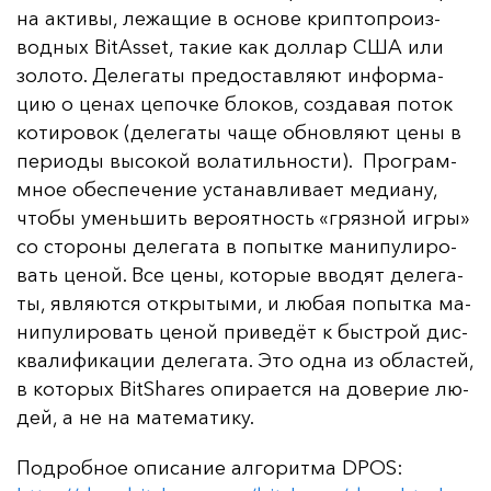
на ак­ти­вы, ле­жа­щие в ос­но­ве крип­топ­ро­из­
вод­ных BitAsset, та­кие как дол­лар США или
зо­ло­то. Де­ле­га­ты пре­дос­тав­ля­ют ин­фор­ма­
цию о це­нах це­поч­ке бло­ков, соз­да­вая по­ток
ко­ти­ро­вок (де­ле­га­ты ча­ще об­нов­ля­ют це­ны в
пе­ри­оды вы­со­кой во­ла­тиль­нос­ти). Прог­рам­
мное обес­пе­че­ние ус­та­нав­ли­ва­ет ме­ди­ану,
что­бы умень­шить ве­ро­ят­ность «гряз­ной иг­ры»
со сто­ро­ны де­ле­га­та в по­пыт­ке ма­ни­пу­ли­ро­
вать це­ной. Все це­ны, ко­то­рые вво­дят де­ле­га­
ты, яв­ля­ют­ся от­кры­ты­ми, и лю­бая по­пыт­ка ма­
ни­пу­ли­ро­вать це­ной при­ве­дёт к быс­трой дис­
ква­ли­фи­ка­ции де­ле­га­та. Это од­на из об­лас­тей,
в ко­то­рых BitShares опи­ра­ет­ся на до­ве­рие лю­
дей, а не на ма­те­ма­ти­ку.
Под­роб­ное опи­са­ние ал­го­рит­ма DPOS: