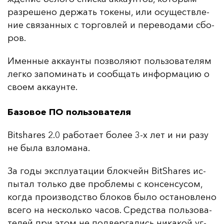
раз­ре­ше­но дер­жать то­ке­ны, или осу­щест­вле­
ние свя­зан­ных с тор­гов­лей и пе­ре­во­да­ми сбо­
ров.
Имен­ные ак­ка­ун­ты поз­во­ля­ют поль­зо­ва­те­лям
лег­ко за­по­ми­нать и со­об­щать ин­фор­ма­цию о
сво­ем ак­ка­ун­те.
Базовое ПО пользователя
Bitshares 2.0 ра­бо­та­ет бо­лее 3-х лет и ни ра­зу
не бы­ла взло­ма­на.
За го­ды экс­плу­ата­ции блок­чейн BitShares ис­
пы­тал толь­ко две проб­ле­мы с кон­сен­су­сом,
ког­да про­из­водс­тво бло­ков бы­ло ос­та­нов­ле­но
все­го на нес­коль­ко ча­сов. Средс­тва поль­зо­ва­
те­лей при этом не под­вер­га­лись ни­ка­кой уг­