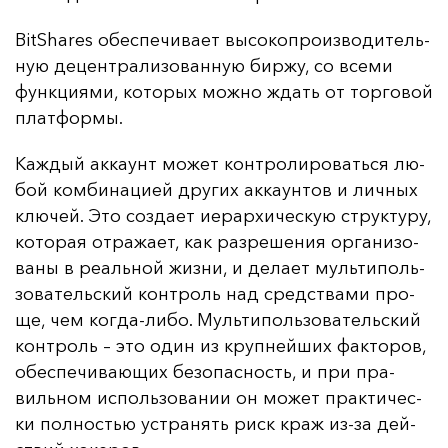
BitShares обес­пе­чи­ва­ет вы­со­коп­ро­из­во­ди­тель­
ную де­цен­тра­ли­зо­ван­ную бир­жу, со все­ми
фун­кци­ями, ко­то­рых мож­но ждать от тор­го­вой
плат­фор­мы.
Каж­дый ак­ка­унт мо­жет кон­тро­ли­ро­вать­ся лю­
бой ком­би­на­ци­ей дру­гих ак­ка­ун­тов и лич­ных
клю­чей. Это соз­да­ет и­ерар­хи­чес­кую струк­ту­ру,
ко­то­рая от­ра­жа­ет, как раз­ре­ше­ния ор­га­ни­зо­
ва­ны в ре­аль­ной жиз­ни, и де­ла­ет муль­ти­поль­
зо­ва­тель­ский кон­троль над средс­тва­ми про­
ще, чем ког­да-ли­бо. Муль­ти­поль­зо­ва­тель­ский
кон­троль – это один из круп­ней­ших фак­то­ров,
обес­пе­чи­ва­ющих бе­зо­пас­ность, и при пра­
виль­ном ис­поль­зо­ва­нии он мо­жет прак­ти­чес­
ки пол­ностью ус­тра­нять риск краж из-за дей­