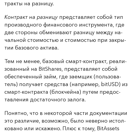
трак­ты на раз­ни­цу.
Кон­тракт на раз­ни­цу
пред­став­ля­ет со­бой тип
про­из­вод­но­го фи­нан­со­во­го инс­тру­мен­та, где
две сто­ро­ны об­ме­ни­ва­ют раз­ни­цу меж­ду на­
чаль­ной сто­имостью и сто­имостью при зак­ры­
тии ба­зо­во­го ак­ти­ва.
Тем не ме­нее, ба­зо­вый смарт-кон­тракт, ре­али­
зо­ван­ный на BitShares, пред­став­ля­ет со­бой
обес­пе­чен­ный займ, где за­ем­щик (поль­зо­ва­
тель) по­лу­ча­ет средс­тва (нап­ри­мер, bitUSD) из
смарт-кон­трак­та (блок­чей­на) пу­тем пре­дос­
тав­ле­ния дос­та­точ­но­го за­ло­га.
По­нят­но, что в не­ко­то­рой час­ти до­ку­мен­та­ции
это раз­ли­чие, воз­мож­но, бы­ло не­вер­но ис­тол­
ко­ва­но или ис­ка­же­но. Плюс к то­му, BitAssets