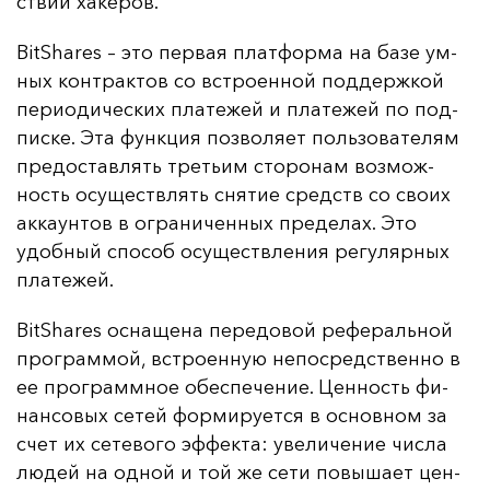
ствий ха­ке­ров.
BitShares – это пер­вая плат­фор­ма на ба­зе ум­
ных кон­трак­тов со встро­ен­ной под­дер­жкой
пе­ри­оди­чес­ких пла­те­жей и пла­те­жей по под­
пис­ке. Эта фун­кция поз­во­ля­ет поль­зо­ва­те­лям
пре­дос­тав­лять треть­им сто­ро­нам воз­мож­
ность осу­щест­влять сня­тие средств со сво­их
ак­ка­ун­тов в ог­ра­ни­чен­ных пре­де­лах. Это
удоб­ный спо­соб осу­щест­вле­ния ре­гу­ляр­ных
пла­те­жей.
BitShares ос­на­ще­на пе­ре­до­вой ре­фе­раль­ной
прог­рам­мой, встро­ен­ную не­пос­редс­твен­но в
ее прог­рам­мное обес­пе­че­ние. Цен­ность фи­
нан­со­вых се­тей фор­ми­ру­ет­ся в ос­нов­ном за
счет их се­те­во­го эф­фек­та: уве­ли­че­ние чис­ла
лю­дей на од­ной и той же се­ти по­вы­ша­ет цен­