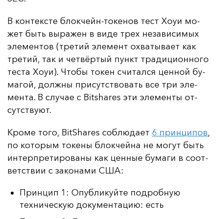
В кон­тек­сте блок­чейн-то­ке­нов тест Хо­уи мо­
жет быть вы­ра­жен в ви­де трех не­за­ви­си­мых
эле­мен­тов (тре­тий эле­мент ох­ва­ты­ва­ет как
тре­тий, так и чет­вёр­тый пункт тра­ди­ци­он­но­го
тес­та Хо­уи). Что­бы то­кен счи­тал­ся цен­ной бу­
ма­гой, дол­жны при­сутс­тво­вать все три эле­
мен­та. В слу­чае с Bitshares эти эле­мен­ты от­
сутс­тву­ют.
Кро­ме то­го, BitShares соб­лю­да­ет
6 прин­ци­пов
,
по ко­то­рым то­ке­ны блок­чей­на не мо­гут быть
ин­тер­пре­ти­ро­ва­ны как цен­ные бу­ма­ги в со­от­
ветс­твии с за­ко­на­ми США:
Принцип 1: Опубликуйте подробную
техническую документацию: есть