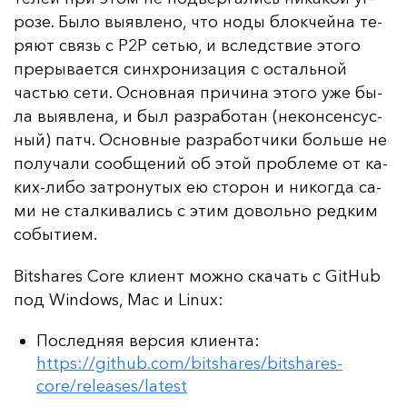
ро­зе. Бы­ло вы­яв­ле­но, что но­ды блок­чей­на те­
ря­ют связь с P2P сетью, и вследс­твие это­го
пре­ры­ва­ет­ся син­хро­ни­за­ция с ос­таль­ной
частью се­ти. Ос­нов­ная при­чи­на это­го уже бы­
ла вы­яв­ле­на, и был раз­ра­бо­тан (не­кон­сен­сус­
ный) патч. Ос­нов­ные раз­ра­бот­чи­ки боль­ше не
по­лу­ча­ли со­об­ще­ний об этой проб­ле­ме от ка­
ких-ли­бо зат­ро­ну­тых ею сто­рон и ни­ког­да са­
ми не стал­ки­ва­лись с этим до­воль­но ред­ким
со­бы­ти­ем.
Bitshares Core кли­ент мож­но ска­чать с GitHub
под Windows, Mac и Linux:
Последняя версия клиента:
https://github.com/bitshares/bitshares-
core/releases/latest