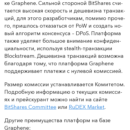
ке Graphene. Силь­ной сто­ро­ной BitShares счи­
та­ет­ся вы­со­кая ско­рость и де­ше­виз­на тран­зак­
ций, для это­го раз­ра­бот­чи­кам, по­ми­мо про­че­
го, приш­лось от­ка­зать­ся от PoW и соз­дать но­
вый ал­го­ритм кон­сен­су­са – DPoS. Плат­фор­ма
так­же уде­ля­ет боль­шое вни­ма­ние кон­фи­ден­
ци­аль­нос­ти, ис­поль­зуя stealth-тран­зак­ции
Blockstream. Де­ше­виз­на тран­зак­ций воз­мож­на
бла­го­да­ря то­му, что плат­фор­ма Graphene
под­дер­жи­ва­ет пла­те­жи с ну­ле­вой ко­мис­си­ей.
Раз­мер ко­мис­сии ус­та­нав­ли­ва­ет­ся Ко­ми­те­том.
Под­роб­ную ин­фор­ма­цию о те­ку­щих ко­мис­си­
ях и прей­ску­рант мож­но най­ти на сай­те
BitShares Committee
или
RuDEX Market
.
Дру­гие пре­иму­щес­тва плат­форм на ба­зе
Graphene: