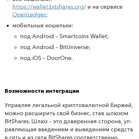
https://wallet.bitshares.org/
и на сервисе
OpenLedger
;
мобильные кошельки:
под Android – Smartcoins Wallet;
под Android – BitUniverse;
под iOS – DoorOne.
Возможности интеграции
Уп­рав­ляя ле­галь­ной крип­то­ва­лют­ной бир­жей,
мож­но рас­ши­рить свой биз­нес, став шлю­зом
BitShares. Шлюз – это до­ве­рен­ная сто­ро­на, уп­
рав­ля­ющая вве­де­ни­ем и вы­ве­де­ни­ем средств
в сеть и из се­ти BitShares со­от­ветс­твен­но.