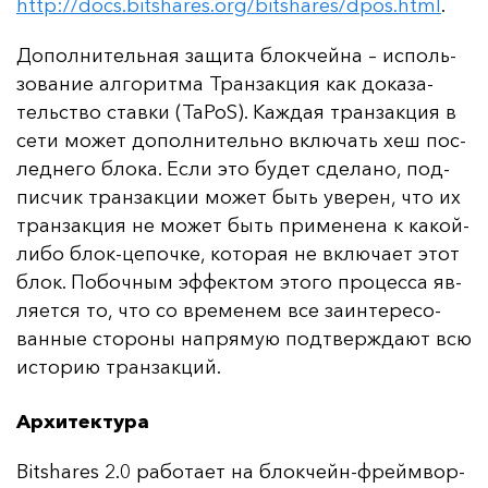
http://docs.bitshares.org/bitshares/dpos.html
.
До­пол­ни­тель­ная за­щи­та блок­чей­на – ис­поль­
зо­ва­ние ал­го­рит­ма Тран­зак­ция как до­ка­за­
тель­ство став­ки (TaPoS). Каж­дая тран­зак­ция в
се­ти мо­жет до­пол­ни­тель­но вклю­чать хеш пос­
лед­не­го бло­ка. Ес­ли это бу­дет сде­ла­но, под­
пис­чик тран­зак­ции мо­жет быть уве­рен, что их
тран­зак­ция не мо­жет быть при­ме­не­на к ка­кой-
ли­бо блок-це­поч­ке, ко­то­рая не вклю­ча­ет этот
блок. По­боч­ным эф­фек­том это­го про­цес­са яв­
ля­ет­ся то, что со вре­ме­нем все за­ин­те­ре­со­
ван­ные сто­ро­ны нап­ря­мую под­твер­жда­ют всю
ис­то­рию тран­зак­ций.
Архитектура
Bitshares 2.0 ра­бо­та­ет на блок­чейн-фрей­мвор­