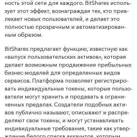
ность этой се­ти для каж­до­го. BitShares ис­поль­
зу­ет этот эф­фект, воз­наг­раж­дая тех, кто прив­
ле­ка­ет но­вых поль­зо­ва­те­лей, и де­ла­ет это
пол­ностью проз­рач­ным и ав­то­ма­ти­зи­ро­ван­
ным об­ра­зом.
BitShares пред­ла­га­ет фун­кцию, из­вес­тную как
«вы­пуск поль­зо­ва­тель­ских ак­ти­вов», ко­то­рая
де­ла­ет воз­мож­ным прод­ви­же­ние при­быль­ных
биз­нес-мо­де­лей для оп­ре­де­лен­ных ви­дов
сер­ви­сов. Плат­фор­ма поз­во­ля­ет ре­гис­три­ро­
вать ин­ди­ви­ду­аль­ные то­ке­ны, ко­то­рые поль­зо­
ва­те­ли мо­гут хра­нить и про­да­вать в ог­ра­ни­
чен­ных пре­де­лах. Соз­да­те­ли по­доб­ных ак­ти­
вов пуб­лич­но на­зы­ва­ют, опи­сы­ва­ют и рас­пре­
де­ля­ют свои то­ке­ны, и мо­гут ус­та­нав­ли­вать
ин­ди­ви­ду­аль­ные тре­бо­ва­ния, та­кие как ут­вер­
жде­ние бе­ло­го спис­ка ак­ка­ун­тов, ко­то­рым