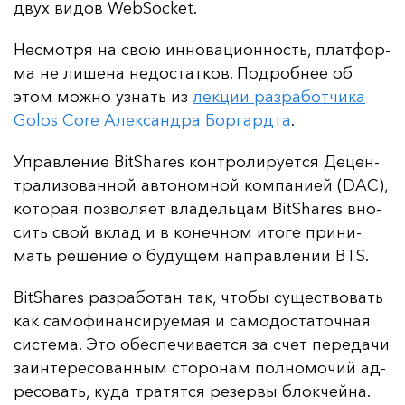
двух ви­дов WebSocket.
Нес­мот­ря на свою ин­но­ва­ци­он­ность, плат­фор­
ма не ли­ше­на не­дос­тат­ков. Под­роб­нее об
этом мож­но уз­нать из
лек­ции раз­ра­бот­чи­ка
Golos Core Алек­сан­дра Бор­гар­дта
.
Уп­рав­ле­ние BitShares кон­тро­ли­ру­ет­ся Де­цен­
тра­ли­зо­ван­ной ав­то­ном­ной ком­па­ни­ей (DAC),
ко­то­рая поз­во­ля­ет вла­дель­цам BitShares вно­
сить свой вклад и в ко­неч­ном ито­ге при­ни­
мать ре­ше­ние о бу­ду­щем нап­рав­ле­нии BTS.
BitShares раз­ра­бо­тан так, что­бы су­щес­тво­вать
как са­мо­фи­нан­си­ру­емая и са­мо­дос­та­точ­ная
сис­те­ма. Это обес­пе­чи­ва­ет­ся за счет пе­ре­да­чи
за­ин­те­ре­со­ван­ным сто­ро­нам пол­но­мо­чий ад­
ре­со­вать, ку­да тра­тят­ся ре­зер­вы блок­чей­на.