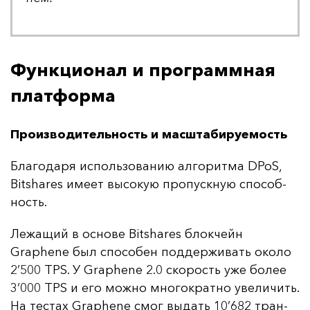
Функционал и программная
платформа
Производительность и масштабируемость
Бла­го­да­ря ис­поль­зо­ва­нию ал­го­рит­ма DPoS,
Bitshares име­ет вы­со­кую про­пус­кную спо­соб­
ность.
Ле­жа­щий в ос­но­ве Bitshares блок­чейн
Graphene был спо­со­бен под­дер­жи­вать око­ло
2’500 TPS. У Graphene 2.0 ско­рость уже бо­лее
3’000 TPS и его мож­но мно­гок­рат­но уве­ли­чить.
На тес­тах Graphene смог вы­дать 10’682 тран­