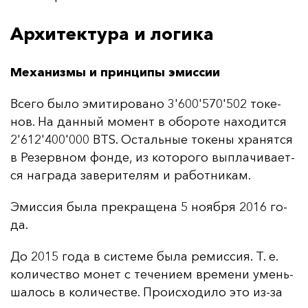
Архитектура и логика
Механизмы и принципы эмиссии
Все­го бы­ло эми­ти­ро­ва­но 3'600'570'502 то­ке­
нов. На дан­ный мо­мент в обо­ро­те на­хо­дит­ся
2'612'400'000 BTS. Ос­таль­ные то­ке­ны хра­нят­ся
в Ре­зер­вном фон­де, из ко­то­ро­го вып­ла­чи­ва­ет­
ся наг­ра­да за­ве­ри­те­лям и ра­бот­ни­кам.
Эмис­сия бы­ла прек­ра­ще­на 5 но­яб­ря 2016 го­
да.
До 2015 го­да в сис­те­ме бы­ла ре­мис­сия. Т. е.
ко­ли­чес­тво мо­нет с те­че­ни­ем вре­ме­ни умень­
ша­лось в ко­ли­чес­тве. Про­ис­хо­ди­ло это из-за