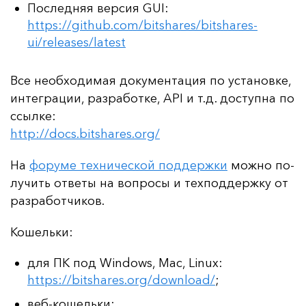
Последняя версия GUI:
https://github.com/bitshares/bitshares-
ui/releases/latest
Все не­об­хо­ди­мая до­ку­мен­та­ция по ус­та­нов­ке,
ин­тег­ра­ции, раз­ра­бот­ке, API и т.д. дос­туп­на по
ссыл­ке:
http://docs.bitshares.org/
На
фо­ру­ме тех­ни­чес­кой под­дер­жки
мож­но по­
лу­чить от­ве­ты на воп­ро­сы и тех­под­дер­жку от
раз­ра­бот­чи­ков.
Ко­шель­ки:
для ПК под Windows, Mac, Linux:
https://bitshares.org/download/
;
веб-кошельки: