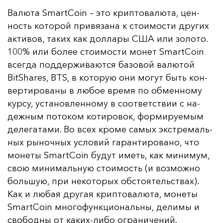
Ва­лю­та SmartCoin – это крип­то­ва­лю­та, цен­
ность ко­то­рой при­вя­за­на к сто­имос­ти дру­гих
ак­ти­вов, та­ких как дол­ла­ры США или зо­ло­то.
100% или бо­лее сто­имос­ти мо­нет SmartCoin
всег­да под­дер­жи­ва­ют­ся ба­зо­вой ва­лю­той
BitShares, BTS, в ко­то­рую они мо­гут быть кон­
вер­ти­ро­ва­ны в лю­бое вре­мя по об­мен­но­му
кур­су, ус­та­нов­лен­но­му в со­от­ветс­твии с на­
деж­ным по­то­ком ко­ти­ро­вок, фор­ми­ру­емым
де­ле­га­та­ми. Во всех кро­ме са­мых экс­тре­маль­
ных ры­ноч­ных ус­ло­вий га­ран­ти­ро­ва­но, что
мо­не­ты SmartCoin бу­дут иметь, как ми­ни­мум,
свою ми­ни­маль­ную сто­имость (и воз­мож­но
боль­шую, при не­ко­то­рых об­сто­ятель­ствах).
Как и лю­бая дру­гая крип­то­ва­лю­та, мо­не­ты
SmartCoin мно­го­фун­кци­ональ­ны, де­ли­мы и
сво­бод­ны от ка­ких-ли­бо ог­ра­ни­че­ний.