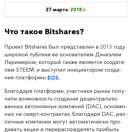
27 марта
2018 г.
Что такое Bitshares?
Про­ект Bitshares был пред­став­лен в 2013 го­ду
ши­ро­кой пуб­ли­ке ее ос­но­ва­те­лем Дэ­ни­элем
Ла­ри­ме­ром, ко­то­рый так­же яв­ля­ет­ся соз­да­те­
лем STEEM, и выс­ту­пил ини­ци­ато­ром соз­да­
ния плат­фор­мы
EOS
.
Бла­го­да­ря плат­фор­ме, учас­тни­ки рын­ка по­лу­
чи­ли воз­мож­ность соз­да­ния де­цен­тра­ли­зо­
ван­ных ав­то­ном­ных ком­па­ний (DAC), ос­но­ван­
ных на смарт-кон­трак­тах. Бла­го­да­ря DAC, раз­
лич­ные ком­па­нии мо­гут ав­то­ма­ти­чес­ки про­
да­вать ак­ции и пе­ре­рас­пре­де­лять при­быль