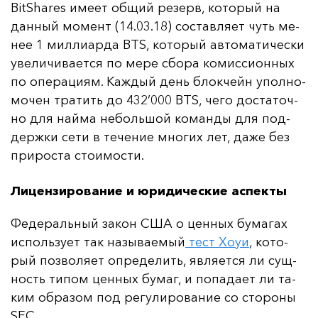
BitShares име­ет об­щий ре­зерв, ко­то­рый на
дан­ный мо­мент (14.03.18) сос­тав­ля­ет чуть ме­
нее 1 мил­ли­ар­да BTS, ко­то­рый ав­то­ма­ти­чес­ки
уве­ли­чи­ва­ет­ся по ме­ре сбо­ра ко­мис­си­он­ных
по опе­ра­ци­ям. Каж­дый день блок­чейн упол­но­
мо­чен тра­тить до 432’000 BTS, че­го дос­та­точ­
но для най­ма не­боль­шой ко­ман­ды для под­
дер­жки се­ти в те­че­ние мно­гих лет, да­же без
при­рос­та сто­имос­ти.
Лицензирование и юридические аспекты
Фе­де­раль­ный за­кон США о цен­ных бу­ма­гах
ис­поль­зу­ет так на­зы­ва­емый
тест Хо­уи
, ко­то­
рый поз­во­ля­ет оп­ре­де­лить, яв­ля­ет­ся ли сущ­
ность ти­пом цен­ных бу­маг, и по­па­да­ет ли та­
ким об­ра­зом под ре­гу­ли­ро­ва­ние со сто­ро­ны
SEC.