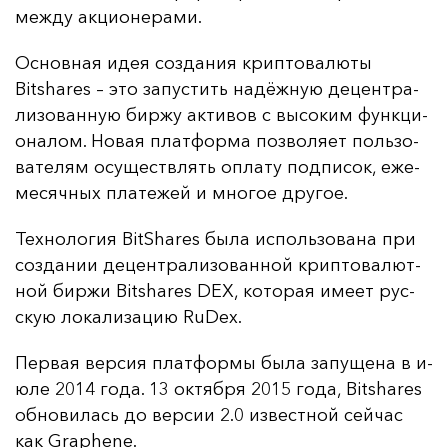
меж­ду ак­ци­оне­ра­ми.
Ос­нов­ная идея соз­да­ния крип­то­ва­лю­ты
Bitshares – это за­пус­тить на­дёж­ную де­цен­тра­
ли­зо­ван­ную бир­жу ак­ти­вов с вы­со­ким фун­кци­
она­лом. Но­вая плат­фор­ма поз­во­ля­ет поль­зо­
ва­те­лям осу­щест­влять оп­ла­ту под­пи­сок, еже­
ме­сяч­ных пла­те­жей и мно­гое дру­гое.
Тех­но­ло­гия BitShares бы­ла ис­поль­зо­ва­на при
соз­да­нии де­цен­тра­ли­зо­ван­ной крип­то­ва­лют­
ной бир­жи Bitshares DEX, ко­то­рая име­ет рус­
скую ло­ка­ли­за­цию RuDex.
Пер­вая вер­сия плат­фор­мы бы­ла за­пу­ще­на в и­
юле 2014 го­да. 13 ок­тяб­ря 2015 го­да, Bitshares
об­но­ви­лась до вер­сии 2.0 из­вес­тной сей­час
как Graphene.