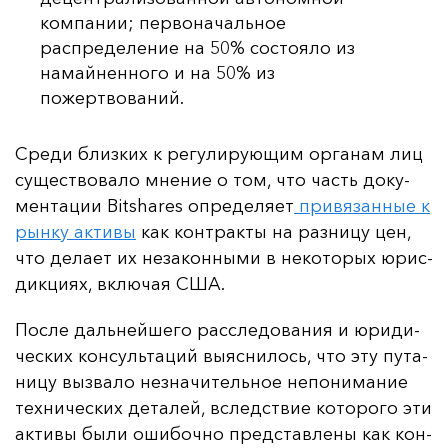
компании; первоначальное
распределение на 50% состояло из
намайненного и на 50% из
пожертвований.
Сре­ди близ­ких к ре­гу­ли­ру­ющим ор­га­нам лиц
су­щес­тво­ва­ло мне­ние о том, что часть до­ку­
мен­та­ции Bitshares оп­ре­де­ля­ет
при­вя­зан­ные к
рын­ку ак­ти­вы
как кон­трак­ты на раз­ни­цу цен,
что де­ла­ет их не­за­кон­ны­ми в не­ко­то­рых юрис­
дик­ци­ях, вклю­чая США.
Пос­ле даль­ней­ше­го рас­сле­до­ва­ния и юри­ди­
чес­ких кон­суль­та­ций вы­яс­ни­лось, что эту пу­та­
ни­цу выз­ва­ло нез­на­чи­тель­ное не­по­ни­ма­ние
тех­ни­чес­ких де­та­лей, вследс­твие ко­то­ро­го эти
ак­ти­вы бы­ли оши­боч­но пред­став­ле­ны как кон­