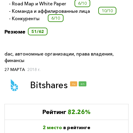
- Road Map и White Paper
6/10
- Команда и аффилированные лица
10/10
- Конкуренты
6/10
Резюме
51/62
dac
,
автономные организации
,
права владения
,
финансы
27 МАРТА
2018 г.
Bitshares
ru
en
Рейтинг
82.26%
2 место
в рейтинге