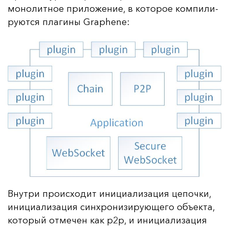
мо­но­лит­ное при­ло­же­ние, в ко­то­рое ком­пи­ли­
ру­ют­ся пла­ги­ны Graphene:
Внут­ри про­ис­хо­дит ини­ци­али­за­ция це­поч­ки,
ини­ци­али­за­ция син­хро­ни­зи­ру­юще­го объ­ек­та,
ко­то­рый от­ме­чен как p2p, и ини­ци­али­за­ция