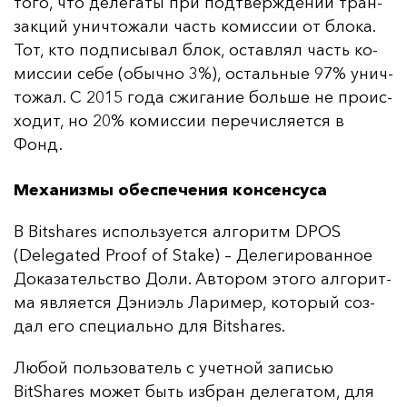
то­го, что де­ле­га­ты при под­твер­жде­нии тран­
зак­ций унич­то­жа­ли часть ко­мис­сии от бло­ка.
Тот, кто под­пи­сы­вал блок, ос­тав­лял часть ко­
мис­сии се­бе (обыч­но 3%), ос­таль­ные 97% унич­
то­жал. С 2015 го­да сжи­га­ние боль­ше не про­ис­
хо­дит, но 20% ко­мис­сии пе­ре­чис­ля­ет­ся в
Фонд.
Механизмы обеспечения консенсуса
В Bitshares ис­поль­зу­ет­ся ал­го­ритм DPOS
(Delegated Proof of Stake) – Де­ле­ги­ро­ван­ное
До­ка­за­тель­ство До­ли. Ав­то­ром это­го ал­го­рит­
ма яв­ля­ет­ся Дэ­ни­эль Ла­ри­мер, ко­то­рый соз­
дал его спе­ци­аль­но для Bitshares.
Лю­бой поль­зо­ва­тель с учет­ной за­писью
BitShares мо­жет быть из­бран де­ле­га­том, для