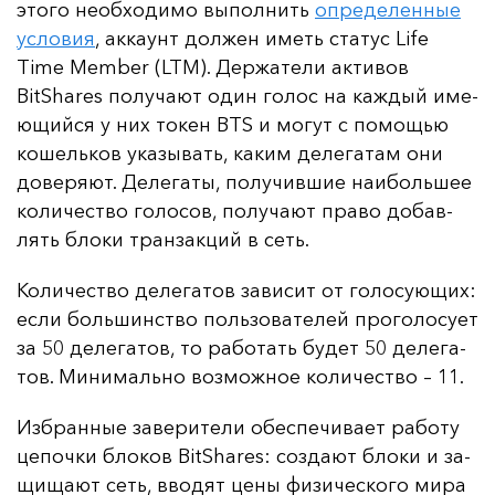
это­го не­об­хо­ди­мо вы­пол­нить
оп­ре­де­лен­ные
ус­ло­вия
, ак­ка­унт дол­жен иметь ста­тус Life
Time Member (LTM). Дер­жа­те­ли ак­ти­вов
BitShares по­лу­ча­ют один го­лос на каж­дый име­
ющий­ся у них то­кен BTS и мо­гут с по­мощью
ко­шель­ков ука­зы­вать, ка­ким де­ле­га­там они
до­ве­ря­ют. Де­ле­га­ты, по­лу­чив­шие на­иболь­шее
ко­ли­чес­тво го­ло­сов, по­лу­ча­ют пра­во до­бав­
лять бло­ки тран­зак­ций в сеть.
Ко­ли­чес­тво де­ле­га­тов за­ви­сит от го­ло­су­ющих:
ес­ли боль­шинс­тво поль­зо­ва­те­лей про­го­ло­су­ет
за 50 де­ле­га­тов, то ра­бо­тать бу­дет 50 де­ле­га­
тов. Ми­ни­маль­но воз­мож­ное ко­ли­чес­тво – 11.
Из­бран­ные за­ве­ри­те­ли обес­пе­чи­ва­ет ра­бо­ту
це­поч­ки бло­ков BitShares: соз­да­ют бло­ки и за­
щи­ща­ют сеть, вво­дят це­ны фи­зи­чес­ко­го ми­ра