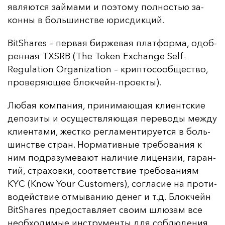
яв­ля­ют­ся зай­ма­ми и по­это­му пол­ностью за­
кон­ны в боль­шинс­тве юрис­дик­ций.
BitShares – пер­вая бир­же­вая плат­фор­ма, одоб­
рен­ная TXSRB (The Token Exchange Self-
Regulation Organization – крип­то­со­об­щес­тво,
про­ве­ря­ющее блок­чейн-про­ек­ты).
Лю­бая ком­па­ния, при­ни­ма­ющая кли­ент­ские
де­по­зи­ты и осу­щест­вля­ющая пе­ре­во­ды меж­ду
кли­ен­та­ми, жес­тко рег­ла­мен­ти­ру­ет­ся в боль­
шинс­тве стран. Нор­ма­тив­ные тре­бо­ва­ния к
ним под­ра­зу­ме­ва­ют на­ли­чие ли­цен­зии, га­ран­
тий, стра­хов­ки, со­от­ветс­твие тре­бо­ва­ни­ям
KYC (Know Your Customers), сог­ла­сие на про­ти­
во­дей­ствие от­мы­ва­нию де­нег и т.д. Блок­чейн
BitShares пре­дос­тав­ля­ет сво­им шлю­зам все
не­об­хо­ди­мые инс­тру­мен­ты для соб­лю­де­ния