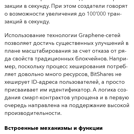
зак­ции в се­кун­ду. При этом соз­да­те­ли го­во­рят
о воз­мож­нос­ти уве­ли­че­ния до 100’000 тран­
зак­ций в се­кун­ду.
Ис­поль­зо­ва­ние тех­но­ло­гии Graphene-се­тей
поз­во­ля­ет дос­тичь су­щес­твен­ных улуч­ше­ний в
пла­не мас­шта­би­ро­ва­ния за счет от­ка­за от ря­
да свой­ств тра­ди­ци­он­ных блок­чей­нов. Нап­ри­
мер, пос­коль­ку про­цесс хе­ши­ро­ва­ния пот­реб­
ля­ет до­воль­но мно­го ре­сур­сов, BitShares не
хе­ши­ру­ет ID-ад­ре­са поль­зо­ва­те­лей, а прос­то
прис­ва­ива­ет им иден­ти­фи­ка­тор. А ло­ги­ка соз­
да­ния смарт-кон­трак­тов уп­ро­ще­на и в пер­вую
оче­редь нап­рав­ле­на на под­дер­жа­ние вы­со­кой
про­из­во­ди­тель­нос­ти.
Встроенные механизмы и функции