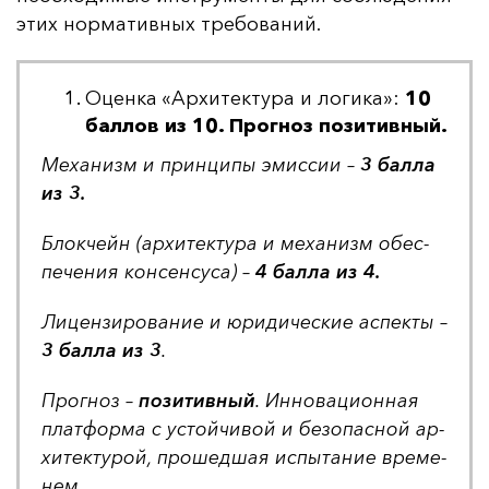
этих нор­ма­тив­ных тре­бо­ва­ний.
Оценка «Архитектура и логика»:
10
баллов из 10. Прогноз позитивный.
Ме­ха­низм и прин­ци­пы эмис­сии –
3 бал­ла
из 3.
Блок­чейн (ар­хи­тек­ту­ра и ме­ха­низм обес­
пе­че­ния кон­сен­су­са) –
4 бал­ла из 4.
Ли­цен­зи­ро­ва­ние и юри­ди­чес­кие ас­пек­ты –
3 бал­ла из 3
.
Прог­ноз –
по­зи­тив­ный
. Ин­но­ва­ци­он­ная
плат­фор­ма с ус­той­чи­вой и бе­зо­пас­ной ар­
хи­тек­ту­рой, про­шед­шая ис­пы­та­ние вре­ме­
нем.