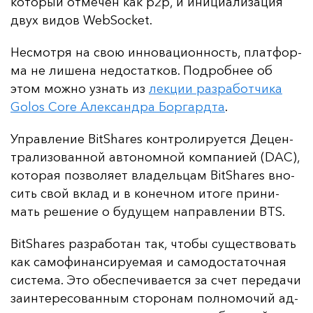
ко­то­рый от­ме­чен как p2p, и ини­ци­али­за­ция
двух ви­дов WebSocket.
Нес­мот­ря на свою ин­но­ва­ци­он­ность, плат­фор­
ма не ли­ше­на не­дос­тат­ков. Под­роб­нее об
этом мож­но уз­нать из
лек­ции раз­ра­бот­чи­ка
Golos Core Алек­сан­дра Бор­гар­дта
.
Уп­рав­ле­ние BitShares кон­тро­ли­ру­ет­ся Де­цен­
тра­ли­зо­ван­ной ав­то­ном­ной ком­па­ни­ей (DAC),
ко­то­рая поз­во­ля­ет вла­дель­цам BitShares вно­
сить свой вклад и в ко­неч­ном ито­ге при­ни­
мать ре­ше­ние о бу­ду­щем нап­рав­ле­нии BTS.
BitShares раз­ра­бо­тан так, что­бы су­щес­тво­вать
как са­мо­фи­нан­си­ру­емая и са­мо­дос­та­точ­ная
сис­те­ма. Это обес­пе­чи­ва­ет­ся за счет пе­ре­да­чи
за­ин­те­ре­со­ван­ным сто­ро­нам пол­но­мо­чий ад­