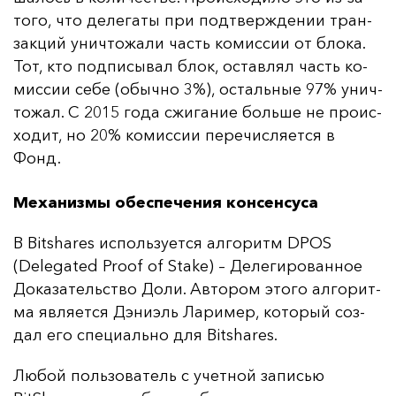
то­го, что де­ле­га­ты при под­твер­жде­нии тран­
зак­ций унич­то­жа­ли часть ко­мис­сии от бло­ка.
Тот, кто под­пи­сы­вал блок, ос­тав­лял часть ко­
мис­сии се­бе (обыч­но 3%), ос­таль­ные 97% унич­
то­жал. С 2015 го­да сжи­га­ние боль­ше не про­ис­
хо­дит, но 20% ко­мис­сии пе­ре­чис­ля­ет­ся в
Фонд.
Механизмы обеспечения консенсуса
В Bitshares ис­поль­зу­ет­ся ал­го­ритм DPOS
(Delegated Proof of Stake) – Де­ле­ги­ро­ван­ное
До­ка­за­тель­ство До­ли. Ав­то­ром это­го ал­го­рит­
ма яв­ля­ет­ся Дэ­ни­эль Ла­ри­мер, ко­то­рый соз­
дал его спе­ци­аль­но для Bitshares.
Лю­бой поль­зо­ва­тель с учет­ной за­писью