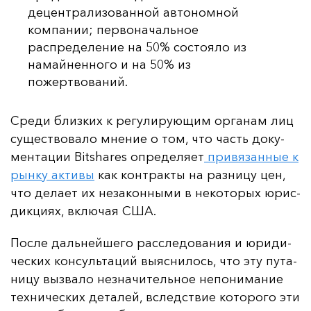
децентрализованной автономной
компании; первоначальное
распределение на 50% состояло из
намайненного и на 50% из
пожертвований.
Сре­ди близ­ких к ре­гу­ли­ру­ющим ор­га­нам лиц
су­щес­тво­ва­ло мне­ние о том, что часть до­ку­
мен­та­ции Bitshares оп­ре­де­ля­ет
при­вя­зан­ные к
рын­ку ак­ти­вы
как кон­трак­ты на раз­ни­цу цен,
что де­ла­ет их не­за­кон­ны­ми в не­ко­то­рых юрис­
дик­ци­ях, вклю­чая США.
Пос­ле даль­ней­ше­го рас­сле­до­ва­ния и юри­ди­
чес­ких кон­суль­та­ций вы­яс­ни­лось, что эту пу­та­
ни­цу выз­ва­ло нез­на­чи­тель­ное не­по­ни­ма­ние
тех­ни­чес­ких де­та­лей, вследс­твие ко­то­ро­го эти