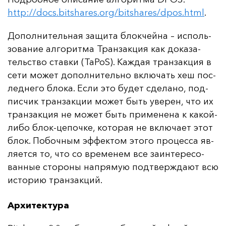
http://docs.bitshares.org/bitshares/dpos.html
.
До­пол­ни­тель­ная за­щи­та блок­чей­на – ис­поль­
зо­ва­ние ал­го­рит­ма Тран­зак­ция как до­ка­за­
тель­ство став­ки (TaPoS). Каж­дая тран­зак­ция в
се­ти мо­жет до­пол­ни­тель­но вклю­чать хеш пос­
лед­не­го бло­ка. Ес­ли это бу­дет сде­ла­но, под­
пис­чик тран­зак­ции мо­жет быть уве­рен, что их
тран­зак­ция не мо­жет быть при­ме­не­на к ка­кой-
ли­бо блок-це­поч­ке, ко­то­рая не вклю­ча­ет этот
блок. По­боч­ным эф­фек­том это­го про­цес­са яв­
ля­ет­ся то, что со вре­ме­нем все за­ин­те­ре­со­
ван­ные сто­ро­ны нап­ря­мую под­твер­жда­ют всю
ис­то­рию тран­зак­ций.
Архитектура