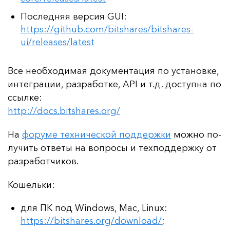
Последняя версия GUI:
https://github.com/bitshares/bitshares-
ui/releases/latest
Все не­об­хо­ди­мая до­ку­мен­та­ция по ус­та­нов­ке,
ин­тег­ра­ции, раз­ра­бот­ке, API и т.д. дос­туп­на по
ссыл­ке:
http://docs.bitshares.org/
На
фо­ру­ме тех­ни­чес­кой под­дер­жки
мож­но по­
лу­чить от­ве­ты на воп­ро­сы и тех­под­дер­жку от
раз­ра­бот­чи­ков.
Ко­шель­ки:
для ПК под Windows, Mac, Linux:
https://bitshares.org/download/
;