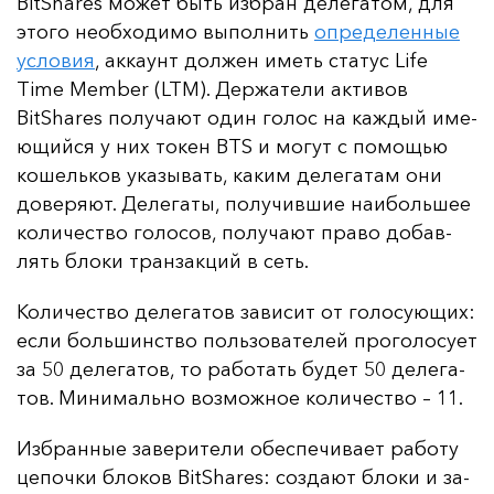
BitShares мо­жет быть из­бран де­ле­га­том, для
это­го не­об­хо­ди­мо вы­пол­нить
оп­ре­де­лен­ные
ус­ло­вия
, ак­ка­унт дол­жен иметь ста­тус Life
Time Member (LTM). Дер­жа­те­ли ак­ти­вов
BitShares по­лу­ча­ют один го­лос на каж­дый име­
ющий­ся у них то­кен BTS и мо­гут с по­мощью
ко­шель­ков ука­зы­вать, ка­ким де­ле­га­там они
до­ве­ря­ют. Де­ле­га­ты, по­лу­чив­шие на­иболь­шее
ко­ли­чес­тво го­ло­сов, по­лу­ча­ют пра­во до­бав­
лять бло­ки тран­зак­ций в сеть.
Ко­ли­чес­тво де­ле­га­тов за­ви­сит от го­ло­су­ющих:
ес­ли боль­шинс­тво поль­зо­ва­те­лей про­го­ло­су­ет
за 50 де­ле­га­тов, то ра­бо­тать бу­дет 50 де­ле­га­
тов. Ми­ни­маль­но воз­мож­ное ко­ли­чес­тво – 11.
Из­бран­ные за­ве­ри­те­ли обес­пе­чи­ва­ет ра­бо­ту
це­поч­ки бло­ков BitShares: соз­да­ют бло­ки и за­