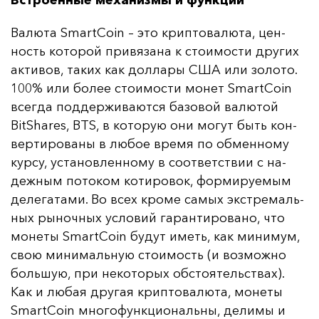
Встроенные механизмы и функции
Ва­лю­та SmartCoin – это крип­то­ва­лю­та, цен­
ность ко­то­рой при­вя­за­на к сто­имос­ти дру­гих
ак­ти­вов, та­ких как дол­ла­ры США или зо­ло­то.
100% или бо­лее сто­имос­ти мо­нет SmartCoin
всег­да под­дер­жи­ва­ют­ся ба­зо­вой ва­лю­той
BitShares, BTS, в ко­то­рую они мо­гут быть кон­
вер­ти­ро­ва­ны в лю­бое вре­мя по об­мен­но­му
кур­су, ус­та­нов­лен­но­му в со­от­ветс­твии с на­
деж­ным по­то­ком ко­ти­ро­вок, фор­ми­ру­емым
де­ле­га­та­ми. Во всех кро­ме са­мых экс­тре­маль­
ных ры­ноч­ных ус­ло­вий га­ран­ти­ро­ва­но, что
мо­не­ты SmartCoin бу­дут иметь, как ми­ни­мум,
свою ми­ни­маль­ную сто­имость (и воз­мож­но
боль­шую, при не­ко­то­рых об­сто­ятель­ствах).
Как и лю­бая дру­гая крип­то­ва­лю­та, мо­не­ты
SmartCoin мно­го­фун­кци­ональ­ны, де­ли­мы и