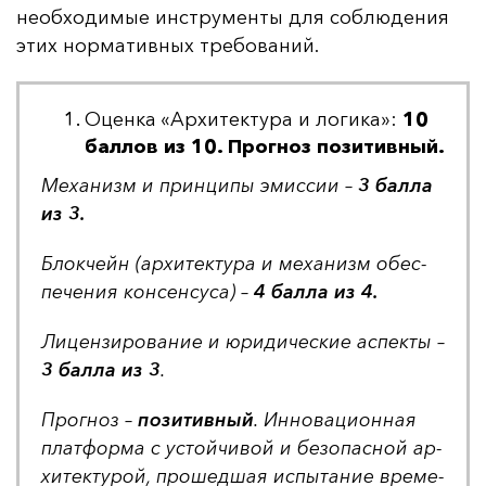
не­об­хо­ди­мые инс­тру­мен­ты для соб­лю­де­ния
этих нор­ма­тив­ных тре­бо­ва­ний.
Оценка «Архитектура и логика»:
10
баллов из 10. Прогноз позитивный.
Ме­ха­низм и прин­ци­пы эмис­сии –
3 бал­ла
из 3.
Блок­чейн (ар­хи­тек­ту­ра и ме­ха­низм обес­
пе­че­ния кон­сен­су­са) –
4 бал­ла из 4.
Ли­цен­зи­ро­ва­ние и юри­ди­чес­кие ас­пек­ты –
3 бал­ла из 3
.
Прог­ноз –
по­зи­тив­ный
. Ин­но­ва­ци­он­ная
плат­фор­ма с ус­той­чи­вой и бе­зо­пас­ной ар­
хи­тек­ту­рой, про­шед­шая ис­пы­та­ние вре­ме­