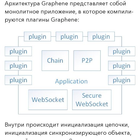
Ар­хи­тек­ту­ра Graphene пред­став­ля­ет со­бой
мо­но­лит­ное при­ло­же­ние, в ко­то­рое ком­пи­ли­
ру­ют­ся пла­ги­ны Graphene:
Внут­ри про­ис­хо­дит ини­ци­али­за­ция це­поч­ки,
ини­ци­али­за­ция син­хро­ни­зи­ру­юще­го объ­ек­та,