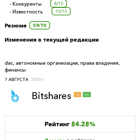
- Конкуренты
6/10
- Известность
10/10
Резюме
59/70
Изменения в текущей редакции
dac
,
автономные организации
,
права владения
,
финансы
7 АВГУСТА
2018 г.
Bitshares
ru
en
Рейтинг
84.28%