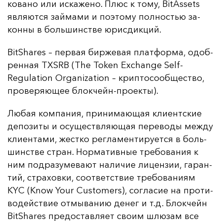
ко­ва­но или ис­ка­же­но. Плюс к то­му, BitAssets
яв­ля­ют­ся зай­ма­ми и по­это­му пол­ностью за­
кон­ны в боль­шинс­тве юрис­дик­ций.
BitShares – пер­вая бир­же­вая плат­фор­ма, одоб­
рен­ная TXSRB (The Token Exchange Self-
Regulation Organization – крип­то­со­об­щес­тво,
про­ве­ря­ющее блок­чейн-про­ек­ты).
Лю­бая ком­па­ния, при­ни­ма­ющая кли­ент­ские
де­по­зи­ты и осу­щест­вля­ющая пе­ре­во­ды меж­ду
кли­ен­та­ми, жес­тко рег­ла­мен­ти­ру­ет­ся в боль­
шинс­тве стран. Нор­ма­тив­ные тре­бо­ва­ния к
ним под­ра­зу­ме­ва­ют на­ли­чие ли­цен­зии, га­ран­
тий, стра­хов­ки, со­от­ветс­твие тре­бо­ва­ни­ям
KYC (Know Your Customers), сог­ла­сие на про­ти­
во­дей­ствие от­мы­ва­нию де­нег и т.д. Блок­чейн
BitShares пре­дос­тав­ля­ет сво­им шлю­зам все