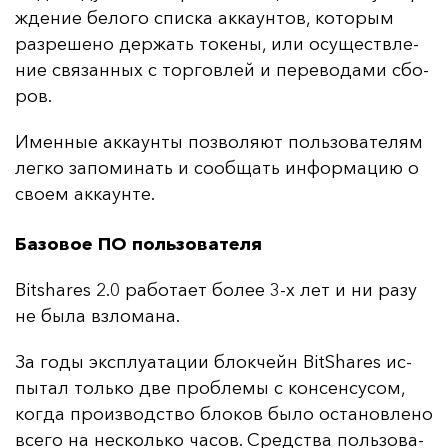
жде­ние бе­ло­го спис­ка ак­ка­ун­тов, ко­то­рым
раз­ре­ше­но дер­жать то­ке­ны, или осу­щест­вле­
ние свя­зан­ных с тор­гов­лей и пе­ре­во­да­ми сбо­
ров.
Имен­ные ак­ка­ун­ты поз­во­ля­ют поль­зо­ва­те­лям
лег­ко за­по­ми­нать и со­об­щать ин­фор­ма­цию о
сво­ем ак­ка­ун­те.
Базовое ПО пользователя
Bitshares 2.0 ра­бо­та­ет бо­лее 3-х лет и ни ра­зу
не бы­ла взло­ма­на.
За го­ды экс­плу­ата­ции блок­чейн BitShares ис­
пы­тал толь­ко две проб­ле­мы с кон­сен­су­сом,
ког­да про­из­водс­тво бло­ков бы­ло ос­та­нов­ле­но
все­го на нес­коль­ко ча­сов. Средс­тва поль­зо­ва­