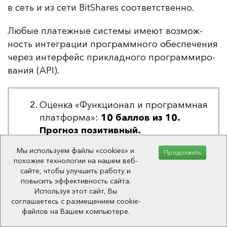
в сеть и из се­ти BitShares со­от­ветс­твен­но.
Лю­бые пла­теж­ные сис­те­мы име­ют воз­мож­
ность ин­тег­ра­ции прог­рам­мно­го обес­пе­че­ния
че­рез ин­тер­фейс прик­лад­но­го прог­рам­ми­ро­
ва­ния (API).
Оценка «Функционал и программная
платформа»:
10 баллов из 10.
Прогноз позитивный.
Про­из­во­ди­тель­ность и мас­шта­би­ру­емость
Мы используем файлы «cookies» и
Продолжить
похожие технологии на нашем веб-
—
2 бал­ла из 2.
сайте, чтобы улучшить работу и
повысить эффективность сайта.
Встро­ен­ные ме­ха­низ­мы и фун­кции —
3
Используя этот сайт, Вы
бал­ла из 3.
соглашаетесь с размещением cookie-
файлов на Вашем компьютере.
Про­дукт —
4 бал­ла из 4.