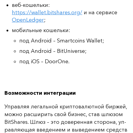
веб-кошельки:
https://wallet.bitshares.org/
и на сервисе
OpenLedger
;
мобильные кошельки:
под Android – Smartcoins Wallet;
под Android – BitUniverse;
под iOS – DoorOne.
Возможности интеграции
Уп­рав­ляя ле­галь­ной крип­то­ва­лют­ной бир­жей,
мож­но рас­ши­рить свой биз­нес, став шлю­зом
BitShares. Шлюз – это до­ве­рен­ная сто­ро­на, уп­
рав­ля­ющая вве­де­ни­ем и вы­ве­де­ни­ем средств