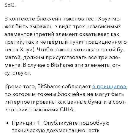
SEC.
В кон­тек­сте блок­чейн-то­ке­нов тест Хо­уи мо­
жет быть вы­ра­жен в ви­де трех не­за­ви­си­мых
эле­мен­тов (тре­тий эле­мент ох­ва­ты­ва­ет как
тре­тий, так и чет­вёр­тый пункт тра­ди­ци­он­но­го
тес­та Хо­уи). Что­бы то­кен счи­тал­ся цен­ной бу­
ма­гой, дол­жны при­сутс­тво­вать все три эле­
мен­та. В слу­чае с Bitshares эти эле­мен­ты от­
сутс­тву­ют.
Кро­ме то­го, BitShares соб­лю­да­ет
6 прин­ци­пов
,
по ко­то­рым то­ке­ны блок­чей­на не мо­гут быть
ин­тер­пре­ти­ро­ва­ны как цен­ные бу­ма­ги в со­от­
ветс­твии с за­ко­на­ми США:
Принцип 1: Опубликуйте подробную
техническую документацию: есть