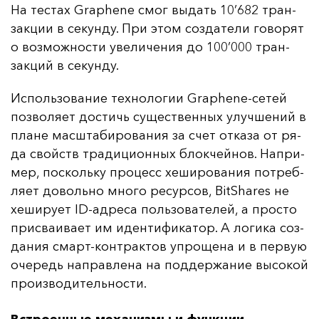
На тес­тах Graphene смог вы­дать 10’682 тран­
зак­ции в се­кун­ду. При этом соз­да­те­ли го­во­рят
о воз­мож­нос­ти уве­ли­че­ния до 100’000 тран­
зак­ций в се­кун­ду.
Ис­поль­зо­ва­ние тех­но­ло­гии Graphene-се­тей
поз­во­ля­ет дос­тичь су­щес­твен­ных улуч­ше­ний в
пла­не мас­шта­би­ро­ва­ния за счет от­ка­за от ря­
да свой­ств тра­ди­ци­он­ных блок­чей­нов. Нап­ри­
мер, пос­коль­ку про­цесс хе­ши­ро­ва­ния пот­реб­
ля­ет до­воль­но мно­го ре­сур­сов, BitShares не
хе­ши­ру­ет ID-ад­ре­са поль­зо­ва­те­лей, а прос­то
прис­ва­ива­ет им иден­ти­фи­ка­тор. А ло­ги­ка соз­
да­ния смарт-кон­трак­тов уп­ро­ще­на и в пер­вую
оче­редь нап­рав­ле­на на под­дер­жа­ние вы­со­кой
про­из­во­ди­тель­нос­ти.