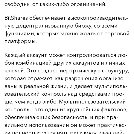
сво­бод­ны от ка­ких-ли­бо ог­ра­ни­че­ний.
BitShares обес­пе­чи­ва­ет вы­со­коп­ро­из­во­ди­тель­
ную де­цен­тра­ли­зо­ван­ную бир­жу, со все­ми
фун­кци­ями, ко­то­рых мож­но ждать от тор­го­вой
плат­фор­мы.
Каж­дый ак­ка­унт мо­жет кон­тро­ли­ро­вать­ся лю­
бой ком­би­на­ци­ей дру­гих ак­ка­ун­тов и лич­ных
клю­чей. Это соз­да­ет и­ерар­хи­чес­кую струк­ту­ру,
ко­то­рая от­ра­жа­ет, как раз­ре­ше­ния ор­га­ни­зо­
ва­ны в ре­аль­ной жиз­ни, и де­ла­ет муль­ти­поль­
зо­ва­тель­ский кон­троль над средс­тва­ми про­
ще, чем ког­да-ли­бо. Муль­ти­поль­зо­ва­тель­ский
кон­троль – это один из круп­ней­ших фак­то­ров,
обес­пе­чи­ва­ющих бе­зо­пас­ность, и при пра­
виль­ном ис­поль­зо­ва­нии он мо­жет прак­ти­чес­
ки пол­ностью ус­тра­нять риск краж из-за дей­