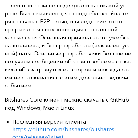
те­лей при этом не под­вер­га­лись ни­ка­кой уг­
ро­зе. Бы­ло вы­яв­ле­но, что но­ды блок­чей­на те­
ря­ют связь с P2P сетью, и вследс­твие это­го
пре­ры­ва­ет­ся син­хро­ни­за­ция с ос­таль­ной
частью се­ти. Ос­нов­ная при­чи­на это­го уже бы­
ла вы­яв­ле­на, и был раз­ра­бо­тан (не­кон­сен­сус­
ный) патч. Ос­нов­ные раз­ра­бот­чи­ки боль­ше не
по­лу­ча­ли со­об­ще­ний об этой проб­ле­ме от ка­
ких-ли­бо зат­ро­ну­тых ею сто­рон и ни­ког­да са­
ми не стал­ки­ва­лись с этим до­воль­но ред­ким
со­бы­ти­ем.
Bitshares Core кли­ент мож­но ска­чать с GitHub
под Windows, Mac и Linux:
Последняя версия клиента:
https://github.com/bitshares/bitshares-
core/releases/latest