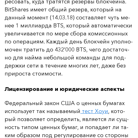
ре­со­вать, ку­да тра­тят­ся ре­зер­вы блок­чей­на.
BitShares име­ет об­щий ре­зерв, ко­то­рый на
дан­ный мо­мент (14.03.18) сос­тав­ля­ет чуть ме­
нее 1 мил­ли­ар­да BTS, ко­то­рый ав­то­ма­ти­чес­ки
уве­ли­чи­ва­ет­ся по ме­ре сбо­ра ко­мис­си­он­ных
по опе­ра­ци­ям. Каж­дый день блок­чейн упол­но­
мо­чен тра­тить до 432’000 BTS, че­го дос­та­точ­
но для най­ма не­боль­шой ко­ман­ды для под­
дер­жки се­ти в те­че­ние мно­гих лет, да­же без
при­рос­та сто­имос­ти.
Лицензирование и юридические аспекты
Фе­де­раль­ный за­кон США о цен­ных бу­ма­гах
ис­поль­зу­ет так на­зы­ва­емый
тест Хо­уи
, ко­то­
рый поз­во­ля­ет оп­ре­де­лить, яв­ля­ет­ся ли сущ­
ность ти­пом цен­ных бу­маг, и по­па­да­ет ли та­
ким об­ра­зом под ре­гу­ли­ро­ва­ние со сто­ро­ны