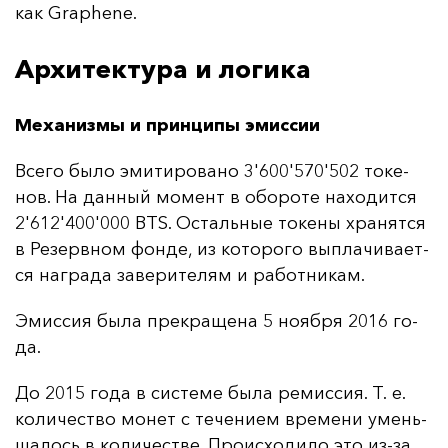
как Graphene.
Архитектура и логика
Механизмы и принципы эмиссии
Все­го бы­ло эми­ти­ро­ва­но 3'600'570'502 то­ке­
нов. На дан­ный мо­мент в обо­ро­те на­хо­дит­ся
2'612'400'000 BTS. Ос­таль­ные то­ке­ны хра­нят­ся
в Ре­зер­вном фон­де, из ко­то­ро­го вып­ла­чи­ва­ет­
ся наг­ра­да за­ве­ри­те­лям и ра­бот­ни­кам.
Эмис­сия бы­ла прек­ра­ще­на 5 но­яб­ря 2016 го­
да.
До 2015 го­да в сис­те­ме бы­ла ре­мис­сия. Т. е.
ко­ли­чес­тво мо­нет с те­че­ни­ем вре­ме­ни умень­
ша­лось в ко­ли­чес­тве. Про­ис­хо­ди­ло это из-за