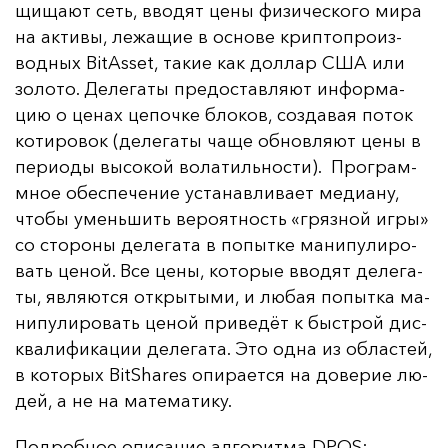
щи­ща­ют сеть, вво­дят це­ны фи­зи­чес­ко­го ми­ра
на ак­ти­вы, ле­жа­щие в ос­но­ве крип­топ­ро­из­
вод­ных BitAsset, та­кие как дол­лар США или
зо­ло­то. Де­ле­га­ты пре­дос­тав­ля­ют ин­фор­ма­
цию о це­нах це­поч­ке бло­ков, соз­да­вая по­ток
ко­ти­ро­вок (де­ле­га­ты ча­ще об­нов­ля­ют це­ны в
пе­ри­оды вы­со­кой во­ла­тиль­нос­ти). Прог­рам­
мное обес­пе­че­ние ус­та­нав­ли­ва­ет ме­ди­ану,
что­бы умень­шить ве­ро­ят­ность «гряз­ной иг­ры»
со сто­ро­ны де­ле­га­та в по­пыт­ке ма­ни­пу­ли­ро­
вать це­ной. Все це­ны, ко­то­рые вво­дят де­ле­га­
ты, яв­ля­ют­ся от­кры­ты­ми, и лю­бая по­пыт­ка ма­
ни­пу­ли­ро­вать це­ной при­ве­дёт к быс­трой дис­
ква­ли­фи­ка­ции де­ле­га­та. Это од­на из об­лас­тей,
в ко­то­рых BitShares опи­ра­ет­ся на до­ве­рие лю­
дей, а не на ма­те­ма­ти­ку.
Под­роб­ное опи­са­ние ал­го­рит­ма DPOS: