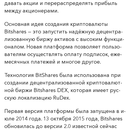
да­вать ак­ции и пе­ре­рас­пре­де­лять при­быль
меж­ду ак­ци­оне­ра­ми.
Ос­нов­ная идея соз­да­ния крип­то­ва­лю­ты
Bitshares — это за­пус­тить на­дёж­ную де­цен­тра­
ли­зо­ван­ную бир­жу ак­ти­вов с вы­со­ким фун­кци­
она­лом. Но­вая плат­фор­ма поз­во­ля­ет поль­зо­
ва­те­лям осу­щест­влять оп­ла­ту под­пи­сок, еже­
ме­сяч­ных пла­те­жей и мно­гое дру­гое.
Тех­но­ло­гия BitShares бы­ла ис­поль­зо­ва­на при
соз­да­нии де­цен­тра­ли­зо­ван­ной крип­то­ва­лют­
ной бир­жи Bitshares DEX, ко­то­рая име­ет рус­
скую ло­ка­ли­за­цию RuDex.
Пер­вая вер­сия плат­фор­мы бы­ла за­пу­ще­на в и­
юле 2014 го­да. 13 ок­тяб­ря 2015 го­да, Bitshares
об­но­ви­лась до вер­сии 2.0 из­вес­тной сей­час