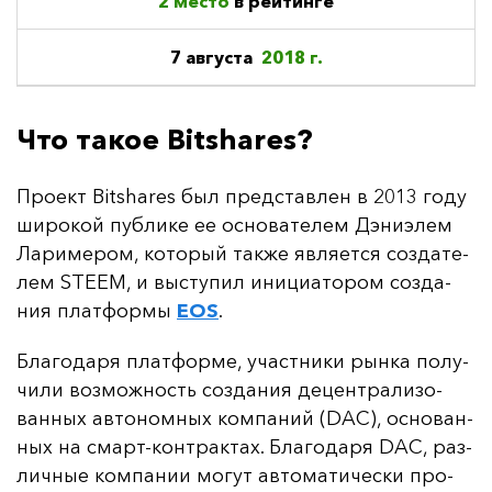
2 место
в рейтинге
7 августа
2018 г.
Что такое Bitshares?
Про­ект Bitshares был пред­став­лен в 2013 го­ду
ши­ро­кой пуб­ли­ке ее ос­но­ва­те­лем Дэ­ни­элем
Ла­ри­ме­ром, ко­то­рый так­же яв­ля­ет­ся соз­да­те­
лем STEEM, и выс­ту­пил ини­ци­ато­ром соз­да­
ния плат­фор­мы
EOS
.
Бла­го­да­ря плат­фор­ме, учас­тни­ки рын­ка по­лу­
чи­ли воз­мож­ность соз­да­ния де­цен­тра­ли­зо­
ван­ных ав­то­ном­ных ком­па­ний (DAC), ос­но­ван­
ных на смарт-кон­трак­тах. Бла­го­да­ря DAC, раз­
лич­ные ком­па­нии мо­гут ав­то­ма­ти­чес­ки про­