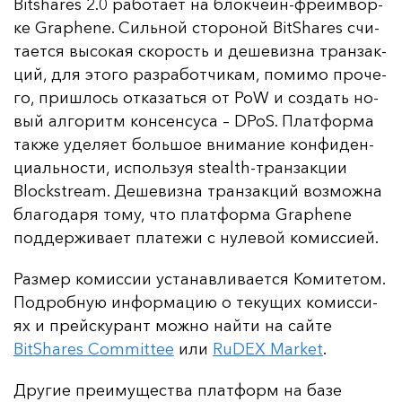
Bitshares 2.0 ра­бо­та­ет на блок­чейн-фрей­мвор­
ке Graphene. Силь­ной сто­ро­ной BitShares счи­
та­ет­ся вы­со­кая ско­рость и де­ше­виз­на тран­зак­
ций, для это­го раз­ра­бот­чи­кам, по­ми­мо про­че­
го, приш­лось от­ка­зать­ся от PoW и соз­дать но­
вый ал­го­ритм кон­сен­су­са – DPoS. Плат­фор­ма
так­же уде­ля­ет боль­шое вни­ма­ние кон­фи­ден­
ци­аль­нос­ти, ис­поль­зуя stealth-тран­зак­ции
Blockstream. Де­ше­виз­на тран­зак­ций воз­мож­на
бла­го­да­ря то­му, что плат­фор­ма Graphene
под­дер­жи­ва­ет пла­те­жи с ну­ле­вой ко­мис­си­ей.
Раз­мер ко­мис­сии ус­та­нав­ли­ва­ет­ся Ко­ми­те­том.
Под­роб­ную ин­фор­ма­цию о те­ку­щих ко­мис­си­
ях и прей­ску­рант мож­но най­ти на сай­те
BitShares Committee
или
RuDEX Market
.
Дру­гие пре­иму­щес­тва плат­форм на ба­зе