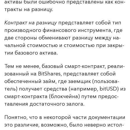
ак­ти­вы бы­ли оши­боч­но пред­став­ле­ны как кон­
трак­ты на раз­ни­цу.
Кон­тракт на раз­ни­цу
пред­став­ля­ет со­бой тип
про­из­вод­но­го фи­нан­со­во­го инс­тру­мен­та, где
две сто­ро­ны об­ме­ни­ва­ют раз­ни­цу меж­ду на­
чаль­ной сто­имостью и сто­имостью при зак­ры­
тии ба­зо­во­го ак­ти­ва.
Тем не ме­нее, ба­зо­вый смарт-кон­тракт, ре­али­
зо­ван­ный на BitShares, пред­став­ля­ет со­бой
обес­пе­чен­ный займ, где за­ем­щик (поль­зо­ва­
тель) по­лу­ча­ет средс­тва (нап­ри­мер, bitUSD) из
смарт-кон­трак­та (блок­чей­на) пу­тем пре­дос­
тав­ле­ния дос­та­точ­но­го за­ло­га.
По­нят­но, что в не­ко­то­рой час­ти до­ку­мен­та­ции
это раз­ли­чие, воз­мож­но, бы­ло не­вер­но ис­тол­