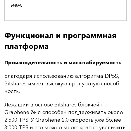
нем.
Функционал и программная
платформа
Производительность и масштабируемость
Бла­го­да­ря ис­поль­зо­ва­нию ал­го­рит­ма DPoS,
Bitshares име­ет вы­со­кую про­пус­кную спо­соб­
ность.
Ле­жа­щий в ос­но­ве Bitshares блок­чейн
Graphene был спо­со­бен под­дер­жи­вать око­ло
2’500 TPS. У Graphene 2.0 ско­рость уже бо­лее
3’000 TPS и его мож­но мно­гок­рат­но уве­ли­чить.