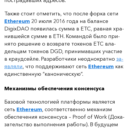
пос­тра­дав­ших ад­ре­сов.
Так­же сто­ит от­ме­тить, что пос­ле фор­ка се­ти
Ethereum
20 и­юля 2016 го­да на ба­лан­се
DigixDAO по­яви­лась сум­ма в ETC, рав­ная хра­
нив­шей­ся сум­ме в ETH. Ко­ман­дой бы­ло при­
ня­то ре­ше­ние о воз­вра­те то­ке­нов ETC вла­
дель­цам то­ке­нов DGD, при­ни­мав­ших учас­тие
в кра­уд­сей­ле. Раз­ра­бот­чи­ки не­од­нок­рат­но
за­
яв­ля­ли
, что под­дер­жи­ва­ют сеть
Ethereum
как
единс­твен­ную “ка­но­ни­чес­кую”.
Механизмы обеспечения консенсуса
Ба­зо­вой тех­но­ло­ги­ей плат­фор­мы яв­ля­ет­ся
сеть
Ethereum
, со­от­ветс­твен­но ме­ха­низм
обес­пе­че­ния кон­сен­су­са
– Proof of Work (До­ка­
за­тель­ство вы­пол­не­ния ра­бо­ты). В бу­ду­щем