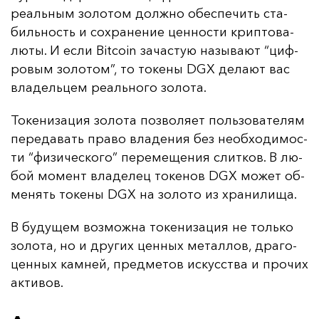
ре­аль­ным зо­ло­том дол­жно обес­пе­чить ста­
биль­ность и сох­ра­не­ние цен­нос­ти крип­то­ва­
лю­ты. И ес­ли Bitcoin за­час­тую на­зы­ва­ют “циф­
ро­вым зо­ло­том”, то то­ке­ны DGX де­ла­ют вас
вла­дель­цем ре­аль­но­го зо­ло­та.
То­ке­ни­за­ция зо­ло­та поз­во­ля­ет поль­зо­ва­те­лям
пе­ре­да­вать пра­во вла­де­ния без не­об­хо­ди­мос­
ти “фи­зи­чес­ко­го” пе­ре­ме­ще­ния слит­ков. В лю­
бой мо­мент вла­де­лец то­ке­нов DGX мо­жет об­
ме­нять то­ке­ны DGX на зо­ло­то из хра­ни­ли­ща.
В бу­ду­щем воз­мож­на то­ке­ни­за­ция не толь­ко
зо­ло­та, но и дру­гих цен­ных ме­тал­лов, дра­го­
цен­ных кам­ней, пред­ме­тов ис­кусс­тва и про­чих
ак­ти­вов.