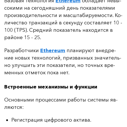
Ба­зо­вая тех­но­ло­гия
Ethereum
об­ла­да­ет не­вы­
со­ки­ми на се­год­няш­ний день по­ка­за­те­ля­ми
про­из­во­ди­тель­нос­ти и мас­шта­би­ру­емос­ти. Ко­
ли­чес­тво тран­зак­ций в се­кун­ду сос­тав­ля­ет 10 -
100 (TPS). Сред­ний по­ка­за­тель на­хо­дит­ся в
рай­оне 15 - 25.
Раз­ра­бот­чи­ки
Ethereum
пла­ни­ру­ют внед­ре­
ние но­вых тех­но­ло­гий, приз­ван­ных зна­чи­тель­
но улуч­шить эти по­ка­за­те­ли, но точ­ных вре­
мен­ных от­ме­ток по­ка нет.
Встроенные механизмы и функции
Ос­нов­ны­ми про­цес­са­ми ра­бо­ты сис­те­мы яв­
ля­ют­ся:
Регистрация цифрового актива.