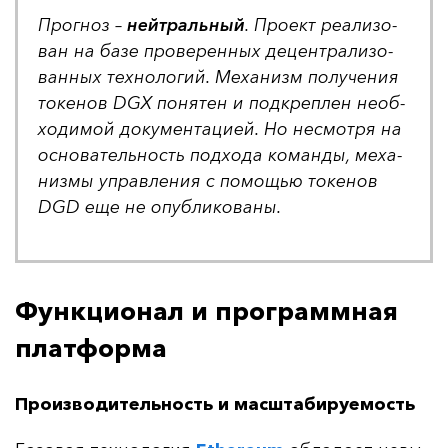
Прог­ноз –
ней­траль­ный
. Про­ект ре­али­зо­
ван на ба­зе про­ве­рен­ных де­цен­тра­ли­зо­
ван­ных тех­но­ло­гий. Ме­ха­низм по­лу­че­ния
то­ке­нов DGX по­ня­тен и под­креп­лен не­об­
хо­ди­мой до­ку­мен­та­ци­ей. Но нес­мот­ря на
ос­но­ва­тель­ность под­хо­да ко­ман­ды, ме­ха­
низ­мы уп­рав­ле­ния с по­мощью то­ке­нов
DGD еще не опуб­ли­ко­ва­ны.
Функционал и программная
платформа
Производительность и масштабируемость