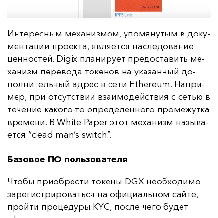
Ин­те­рес­ным ме­ха­низ­мом, упо­мя­ну­тым в до­ку­
мен­та­ции про­ек­та, яв­ля­ет­ся нас­ле­до­ва­ние
цен­нос­тей. Digix пла­ни­ру­ет пре­дос­та­вить ме­
ха­низм пе­ре­во­да то­ке­нов на ука­зан­ный до­
пол­ни­тель­ный ад­рес в се­ти Ethereum. Нап­ри­
мер, при от­сутс­твии вза­имо­дей­ствия с сетью в
те­че­ние ка­ко­го-то оп­ре­де­лен­но­го про­ме­жут­ка
вре­ме­ни. В White Paper этот ме­ха­низм на­зы­ва­
ет­ся “dead man’s switch”.
Базовое ПО пользователя
Что­бы при­об­рес­ти то­ке­ны DGX не­об­хо­ди­мо
за­ре­гис­три­ро­вать­ся на офи­ци­аль­ном сай­те,
прой­ти про­це­ду­ры KYC, пос­ле че­го бу­дет