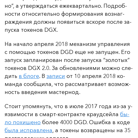
но”, а ут­вер­ждать­ся ежек­вар­таль­но. Под­роб­
нос­ти от­но­си­тель­но фор­ми­ро­ва­ния воз­наг­
раж­де­ния дол­жны по­явить­ся вско­ре пос­ле за­
пус­ка то­ке­нов DGX.
На на­ча­ло ап­ре­ля 2018 ме­ха­низм уп­рав­ле­ния
с по­мощью то­ке­нов DGD еще не за­пу­щен. Его
за­пуск зап­ла­ни­ро­ван пос­ле за­пус­ка “зо­ло­тых”
то­ке­нов DGX 2.0. За об­нов­ле­ни­ями мож­но сле­
дить
в бло­ге
. В
за­пи­си
от 10 ап­ре­ля 2018 ко­
ман­да со­об­щи­ла, что рас­смат­ри­ва­ет воз­мож­
ность вве­де­ния мас­тер­нод.
Сто­ит упо­мя­нуть, что в и­юле 2017 го­да из-за у­
яз­ви­мос­ти в смарт-кон­трак­те кра­уд­сей­ла
бы­
ло по­хи­ще­но
бо­лее 4000 DGD. Ошиб­ка в ко­де
бы­ла ис­прав­ле­на
, а то­ке­ны воз­вра­ще­ны на 35