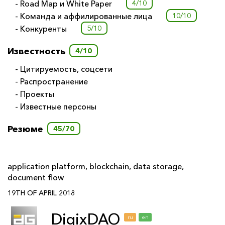
- Road Map и White Paper
4/10
- Команда и аффилированные лица
10/10
- Конкуренты
5/10
Известность
4/10
- Цитируемость, соцсети
- Распространение
- Проекты
- Известные персоны
Резюме
45/70
application platform
,
blockchain
,
data storage
,
document flow
19TH OF APRIL 2018
DigixDAO
ru
en