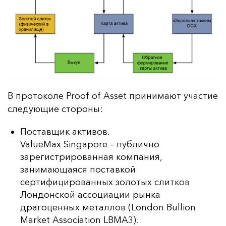
В про­то­ко­ле Proof of Asset при­ни­ма­ют учас­тие
сле­ду­ющие сто­ро­ны:
Поставщик активов.
ValueMax Singapore
– публично
зарегистрированная компания,
занимающаяся поставкой
сертифицированных золотых слитков
Лондонской ассоциации рынка
драгоценных металлов (London Bullion
Market Association LBMA3).