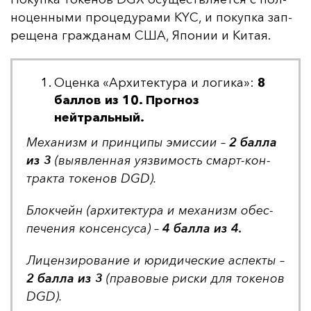
но­цен­ны­ми про­це­ду­ра­ми KYC, и по­куп­ка зап­
ре­ще­на граж­да­нам США, Япо­нии и Ки­тая.
Оценка «Архитектура и логика»:
8
баллов из 10. Прогноз
нейтральный.
Ме­ха­низм и прин­ци­пы эмис­сии –
2 бал­ла
из 3
(вы­яв­лен­ная у­яз­ви­мость смарт-кон­
трак­та то­ке­нов DGD).
Блок­чейн (ар­хи­тек­ту­ра и ме­ха­низм обес­
пе­че­ния кон­сен­су­са) –
4 бал­ла из 4.
Ли­цен­зи­ро­ва­ние и юри­ди­чес­кие ас­пек­ты –
2 бал­ла из 3
(пра­во­вые рис­ки для то­ке­нов
DGD).