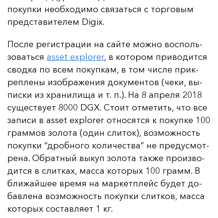
по­куп­ки не­об­хо­ди­мо свя­зать­ся с тор­го­вым
пред­ста­ви­те­лем Digix.
Пос­ле ре­гис­тра­ции на сай­те мож­но вос­поль­
зо­вать­ся
asset explorer
, в ко­то­ром при­во­дит­ся
свод­ка по всем по­куп­кам, в том чис­ле прик­
реп­ле­ны изоб­ра­же­ния до­ку­мен­тов (че­ки, вы­
пис­ки из хра­ни­ли­ща и т. п.). На 8 ап­ре­ля 2018
су­щес­тву­ет 8000 DGX. Сто­ит от­ме­тить, что все
за­пи­си в asset explorer от­но­сят­ся к по­куп­ке 100
грам­мов зо­ло­та (один сли­ток), воз­мож­ность
по­куп­ки “дроб­но­го ко­ли­чес­тва” не пре­дус­мот­
ре­на. Об­рат­ный вы­куп зо­ло­та так­же про­из­во­
дит­ся в слит­ках, мас­са ко­то­рых 100 грамм. В
бли­жай­шее вре­мя на мар­кет­плейс бу­дет до­
бав­ле­на воз­мож­ность по­куп­ки слит­ков, мас­са
ко­то­рых сос­тав­ля­ет 1 кг.