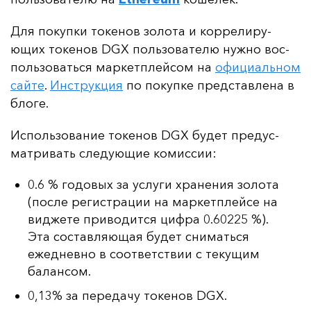
Для по­куп­ки то­ке­нов зо­ло­та и кор­ре­ли­ру­
ющих то­ке­нов DGX поль­зо­ва­те­лю нуж­но вос­
поль­зо­вать­ся мар­кет­плей­сом на
офи­ци­аль­ном
сай­те
.
Инс­трук­ция
по по­куп­ке пред­став­ле­на в
бло­ге.
Ис­поль­зо­ва­ние то­ке­нов DGX бу­дет пре­дус­
мат­ри­вать сле­ду­ющие ко­мис­сии:
0.6
% годовых за услуги хранения золота
(после регистрации на маркетплейсе на
виджете приводится цифра
0.60225
%).
Эта составляющая будет сниматься
ежедневно в соответствии с текущим
балансом.
0,13% за передачу токенов DGX.