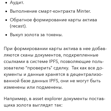
Аудит.
Выполнение смарт-контракта Minter.
Обратное формирование карты актива
(recast).
Выкуп золота за токены.
При фор­ми­ро­ва­нии кар­ты ак­ти­ва в нее до­бав­
ля­ют­ся ска­ны до­ку­мен­тов, под­креп­лен­ные
ссыл­ка­ми в сис­те­ме IPFS, поз­во­ля­ющие поль­
зо­ва­те­лю “про­ве­рить” сдел­ку. Так как все до­
ку­мен­ты и дан­ные хра­нят­ся в де­цен­тра­ли­зо­
ван­ной ба­зе дан­ных IPFS, они не мо­гут быть
из­ме­не­ны или под­ме­не­ны.
Нап­ри­мер, в asset explorer до­ку­мен­ты пос­тав­
щи­ка зо­ло­та выг­ля­дят так: