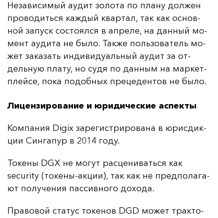
Не­за­ви­си­мый а­удит зо­ло­та по пла­ну дол­жен
про­во­дить­ся каж­дый квар­тал, так как ос­нов­
ной за­пуск сос­то­ял­ся в ап­ре­ле, на дан­ный мо­
мент а­уди­та не бы­ло. Так­же поль­зо­ва­тель мо­
жет за­ка­зать ин­ди­ви­ду­аль­ный а­удит за от­
дель­ную пла­ту, но су­дя по дан­ным на мар­кет­
плей­се, по­ка по­доб­ных пре­це­ден­тов не бы­ло.
Лицензирование и юридические аспекты
Ком­па­ния Digix за­ре­гис­три­ро­ва­на в юрис­дик­
ции Син­га­пур в 2014 го­ду.
То­ке­ны DGX не мо­гут рас­це­ни­вать­ся как
security (то­ке­ны-ак­ции), так как не пред­по­ла­га­
ют по­лу­че­ния пас­сив­но­го до­хо­да.
Пра­во­вой ста­тус то­ке­нов DGD мо­жет трак­то­