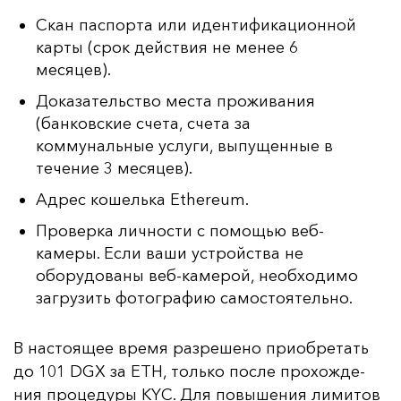
Скан паспорта или идентификационной
карты (срок действия не менее 6
месяцев).
Доказательство места проживания
(банковские счета, счета за
коммунальные услуги, выпущенные в
течение 3 месяцев).
Адрес кошелька Ethereum.
Проверка личности с помощью веб-
камеры. Если ваши устройства не
оборудованы веб-камерой, необходимо
загрузить фотографию самостоятельно.
В нас­то­ящее вре­мя раз­ре­ше­но при­об­ре­тать
до 101 DGX за ETH, толь­ко пос­ле про­хож­де­
ния про­це­ду­ры KYC. Для по­вы­ше­ния ли­ми­тов