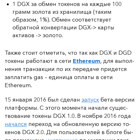
1 DGX за обмен токенов на каждые 100
грамм золота из хранилища (таким
образом, 1%). Обмен соответствует
обратной конвертации DGX-> карты
активов -> золото.
Так­же сто­ит от­ме­тить, что так как DGX и DGD
то­ке­ны ра­бо­та­ют в се­ти
Ethereum
, для вы­пол­
не­ния тран­зак­ции по их пе­ре­да­че при­дет­ся
зап­ла­тить gas
– еди­ни­ца оп­ла­ты
в се­ти
Ethereum.
15 ян­ва­ря 2016 был сде­лан
за­пуск
бе­та-вер­сии
плат­фор­мы. С это­го мо­мен­та на­ча­ли су­щес­
тво­ва­ние то­ке­ны DGX 1.0. В но­яб­ре 2016 го­да
на­чал­ся
пе­ре­ход на об­нов­лен­ную вер­сию то­
ке­нов DGX 2.0. Для поль­зо­ва­те­лей в бло­ге бы­