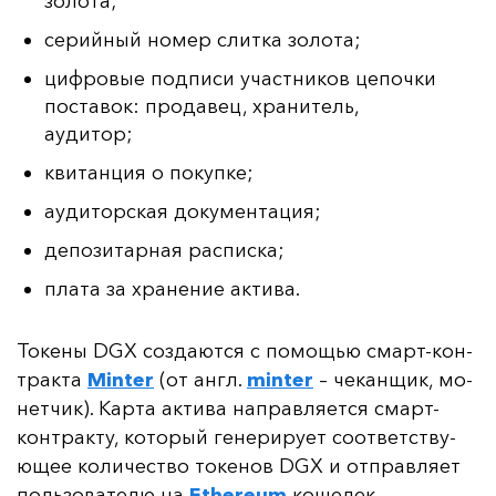
золота;
серийный номер слитка золота;
цифровые подписи участников цепочки
поставок: продавец, хранитель,
аудитор;
квитанция о покупке;
аудиторская документация;
депозитарная расписка;
плата за хранение актива.
То­ке­ны DGX соз­да­ют­ся с по­мощью смарт-кон­
трак­та
Minter
(от англ.
minter
– че­кан­щик, мо­
нет­чик). Кар­та ак­ти­ва нап­рав­ля­ет­ся смарт-
кон­трак­ту, ко­то­рый ге­не­ри­ру­ет со­от­ветс­тву­
ющее ко­ли­чес­тво то­ке­нов DGX
и от­прав­ля­ет
поль­зо­ва­те­лю на
Ethereum
ко­ше­лек.