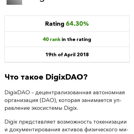
Rating
64.30%
40 rank
in the rating
19th of April 2018
Что такое DigixDAO?
DigixDAO
– де­цен­тра­ли­зо­ван­ная ав­то­ном­ная
ор­га­ни­за­ция (DAO), ко­то­рая за­ни­ма­ет­ся уп­
рав­ле­ние эко­сис­те­мы Digix.
Digix пред­став­ля­ет воз­мож­ность то­ке­ни­за­ции
и до­ку­мен­ти­ро­ва­ния ак­ти­вов фи­зи­чес­ко­го ми­