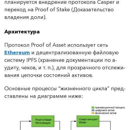
пла­ни­ру­ет­ся внед­ре­ние про­то­ко­ла Casper и
пе­ре­ход на Proof of Stake (До­ка­за­тель­ство
вла­де­ния до­ли).
Архитектура
Про­то­кол Proof of Asset ис­поль­зу­ет сеть
Ethereum
и де­цен­тра­ли­зо­ван­ную фай­ло­вую
сис­те­му IPFS (хра­не­ние до­ку­мен­та­ции по а­
уди­ту, че­ков, и т. п.), для проз­рач­но­го от­сле­жи­
ва­ния це­поч­ки сос­то­яний ак­ти­вов.
Ос­нов­ные про­цес­сы “жиз­нен­но­го цик­ла” пред­
став­ле­ны на ди­аг­рам­ме ни­же: