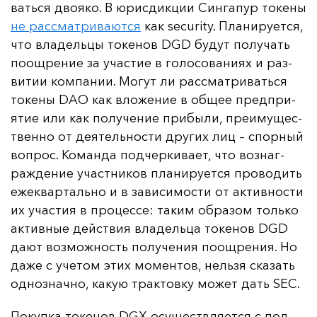
вать­ся дво­яко. В юрис­дик­ции Син­га­пур то­ке­ны
не рас­смат­ри­ва­ют­ся
как security. Пла­ни­ру­ет­ся,
что вла­дель­цы то­ке­нов DGD бу­дут по­лу­чать
по­ощ­ре­ние за учас­тие в го­ло­со­ва­ни­ях и раз­
ви­тии ком­па­нии. Мо­гут ли рас­смат­ри­вать­ся
то­ке­ны DAO как вло­же­ние в об­щее пред­при­
ятие или как по­лу­че­ние при­бы­ли, пре­иму­щес­
твен­но от де­ятель­нос­ти дру­гих лиц
– спор­ный
воп­рос. Ко­ман­да под­чер­ки­ва­ет, что воз­наг­
раж­де­ние учас­тни­ков пла­ни­ру­ет­ся про­во­дить
ежек­вар­таль­но и в за­ви­си­мос­ти от ак­тив­нос­ти
их учас­тия в про­цес­се: та­ким об­ра­зом толь­ко
ак­тив­ные дей­ствия вла­дель­ца то­ке­нов DGD
да­ют воз­мож­ность по­лу­че­ния по­ощ­ре­ния. Но
да­же с уче­том этих мо­мен­тов, нель­зя ска­зать
од­ноз­нач­но, ка­кую трак­тов­ку мо­жет дать SEC.
По­куп­ка то­ке­нов DGX осу­щест­вля­ет­ся с пол­