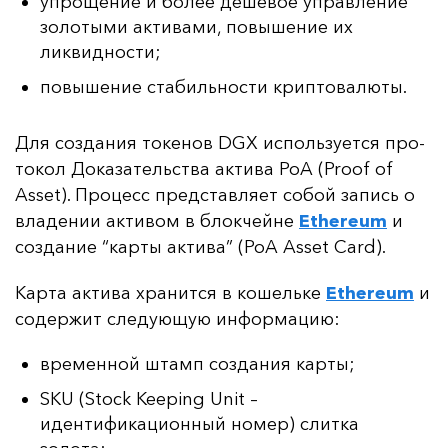
упрощение и более дешевое управление
золотыми активами, повышение их
ликвидности;
повышение стабильности криптовалюты.
Для соз­да­ния то­ке­нов DGX ис­поль­зу­ет­ся про­
то­кол До­ка­за­тель­ства ак­ти­ва PoA (Proof of
Asset). Про­цесс пред­став­ля­ет со­бой за­пись о
вла­де­нии ак­ти­вом в блок­чей­не
Ethereum
и
соз­да­ние “кар­ты ак­ти­ва” (PoA Asset Card).
Кар­та ак­ти­ва хра­нит­ся в ко­шель­ке
Ethereum
и
со­дер­жит сле­ду­ющую ин­фор­ма­цию:
временной штамп создания карты;
SKU (Stock Keeping Unit
–
идентификационный номер) слитка