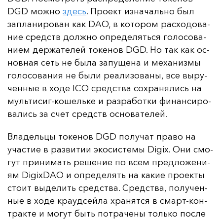
DGD мож­но
здесь
. Про­ект из­на­чаль­но был
зап­ла­ни­ро­ван как DAO, в ко­то­ром рас­хо­до­ва­
ние средств дол­жно оп­ре­де­лять­ся го­ло­со­ва­
ни­ем дер­жа­те­лей то­ке­нов DGD. Но так как ос­
нов­ная сеть не бы­ла за­пу­ще­на и ме­ха­низ­мы
го­ло­со­ва­ния не бы­ли ре­али­зо­ва­ны, все вы­ру­
чен­ные в хо­де ICO средс­тва сох­ра­ня­лись на
муль­ти­сиг-ко­шель­ке и раз­ра­бот­ки фи­нан­си­ро­
ва­лись за счет средств ос­но­ва­те­лей.
Вла­дель­цы то­ке­нов DGD по­лу­чат пра­во на
учас­тие в раз­ви­тии эко­сис­те­мы Digix. Они смо­
гут при­ни­мать ре­ше­ние по всем пред­ло­же­ни­
ям DigixDAO и оп­ре­де­лять на ка­кие про­ек­ты
сто­ит вы­де­лить средс­тва. Средс­тва, по­лу­чен­
ные в хо­де кра­уд­сей­ла хра­нят­ся в смарт-кон­
трак­те и мо­гут быть пот­ра­че­ны толь­ко пос­ле