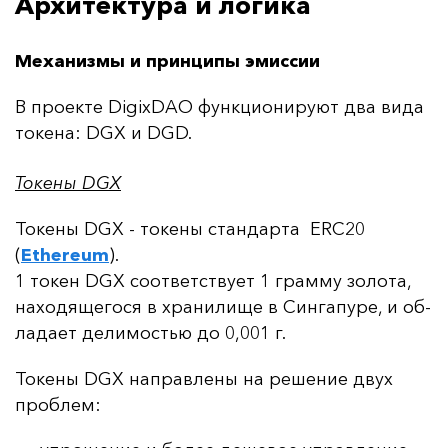
Архитектура и логика
Механизмы и принципы эмиссии
В про­ек­те DigixDAO фун­кци­они­ру­ют два ви­да
то­ке­на: DGX и DGD.
Токены DGX
То­ке­ны DGX - то­ке­ны стан­дар­та ERC20
(
Ethereum
).
1 то­кен DGX со­от­ветс­тву­ет 1 грам­му зо­ло­та,
на­хо­дя­ще­го­ся в хра­ни­ли­ще в Син­га­пу­ре, и об­
ла­да­ет де­ли­мостью до 0,001 г.
То­ке­ны DGX нап­рав­ле­ны на ре­ше­ние двух
проб­лем: