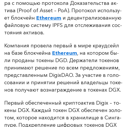
ра с по­мощью про­то­ко­ла До­ка­за­тель­ства ак­
ти­ва (Proof of Asset – PoA). Про­то­кол ис­поль­зу­
ет блок­чейн
Ethereum
и де­цен­тра­ли­зо­ван­ную
фай­ло­вую сис­те­му IPFS для от­сле­жи­ва­ния сос­
то­яния ак­ти­вов.
Ком­па­ния про­ве­ла пер­вый в ми­ре кра­уд­сейл
на ба­зе блок­чей­на
Ethereum
, на ко­то­ром бы­
ли про­да­ны то­ке­ны DGD. Дер­жа­те­ли то­ке­нов
при­ни­ма­ют ре­ше­ние по всем пред­ло­же­ни­ям,
пред­став­лен­ным DigixDAO. За учас­тие в го­ло­
со­ва­нии и при­ня­тии ре­ше­ний вла­дель­цы то­ке­
нов по­лу­ча­ют воз­наг­раж­де­ние в то­ке­нах DGX.
Пер­вый обес­пе­чен­ный крип­то­ак­тив Digix
–
то­
ке­ны DGX.
Каж­дый то­кен DGX обес­пе­чен зо­ло­
том, ко­то­рое на­хо­дит­ся в хра­ни­ли­ще в Син­га­
пу­ре. Под­креп­ле­ние циф­ро­вых то­ке­нов DGX