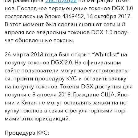
ла раз­ме­ще­на
инс­трук­ция
по миг­ра­ции то­ке­
нов. Пос­лед­нее пе­ре­ме­ще­ние то­ке­нов DGX 1.0
сос­то­ялось на бло­ке 4369452, 16 ок­тяб­ря 2017.
В этот мо­мент был сде­лан снэп­шот се­ти и 8
ап­ре­ля все вла­дель­цы то­ке­нов DGX 1.0 по­лу­
чат об­нов­лен­ные то­ке­ны.
26 мар­та 2018 го­да был от­крыт “Whitelist” на
по­куп­ку то­ке­нов DGX 2.0. На офи­ци­аль­ном
сай­те поль­зо­ва­те­ли мо­гут за­ре­гис­три­ро­вать­
ся, прой­ти про­це­ду­ру KYC и ос­та­вить за­яв­ку
на по­куп­ку то­ке­нов. То­ке­ны DGX дос­туп­ны для
по­куп­ки с 8 ап­ре­ля 2018. Граж­да­не США, Япо­
нии и Ки­тая не мо­гут ос­тав­лять за­яв­ки на по­
куп­ку то­ке­нов в свя­зи с ре­гу­ля­тор­ны­ми нор­
ма­ми этих юрис­дик­ций.
Про­це­ду­ра KYC: