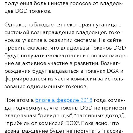
по­лу­че­ния боль­шинс­тва го­ло­сов от вла­дель­
цев DGD то­ке­нов.
Од­на­ко, наб­лю­да­ет­ся не­ко­то­рая пу­та­ни­ца с
сис­те­мой воз­наг­раж­де­ния вла­дель­цев то­ке­
нов за учас­тие в раз­ви­тии сис­те­мы. На сай­те
про­ек­та ска­за­но, что вла­дель­цы то­ке­нов DGD
бу­дут по­лу­чать ежек­вар­таль­ные воз­наг­раж­де­
ние за ак­тив­ное учас­тие в раз­ви­тии. Воз­наг­
раж­де­ния бу­дут вы­да­вать­ся в то­ке­нах DGX и
фор­ми­ро­вать­ся из час­ти ко­мис­сий за ис­поль­
зо­ва­ние од­но­имен­ных то­ке­нов.
При этом в
бло­ге в фев­ра­ле 2018
го­да ко­ман­
да под­чер­кну­ла, что то­ке­ны DGD не при­но­сят
вла­дель­цам “ди­ви­ден­ды”, “пас­сив­ных до­ход”,
“при­быль от ко­мис­сий DGX”. По­ка яс­но, что
воз­наг­раж­де­ние бу­дет не пос­ту­пать “пас­сив­