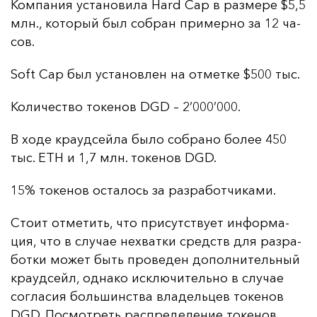
Ком­па­ния ус­та­но­ви­ла Hard Cap в раз­ме­ре $5,5
млн., ко­то­рый был соб­ран при­мер­но за 12 ча­
сов.
Soft Cap был ус­та­нов­лен на от­мет­ке $500 тыс.
Ко­ли­чес­тво то­ке­нов DGD
–
2’000’000.
В хо­де кра­уд­сей­ла бы­ло соб­ра­но
бо­лее 450
тыс. ETH и
1,7 млн. то­ке­нов DGD.
15% то­ке­нов ос­та­лось за раз­ра­бот­чи­ка­ми.
Сто­ит от­ме­тить, что при­сутс­тву­ет ин­фор­ма­
ция, что в слу­чае нех­ват­ки средств для раз­ра­
бот­ки мо­жет быть про­ве­ден до­пол­ни­тель­ный
кра­уд­сейл, од­на­ко ис­клю­чи­тель­но в слу­чае
сог­ла­сия боль­шинс­тва вла­дель­цев то­ке­нов
DGD. Пос­мот­реть рас­пре­де­ле­ние то­ке­нов