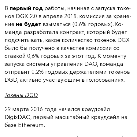
В
пер­вый год
ра­бо­ты, на­чи­ная с за­пус­ка то­ке­
нов DGX 2.0 в ап­ре­ле 2018, ко­мис­сия за хра­не­
ние
не бу­дет
взы­мать­ся (0,6% го­до­вых). Ко­
ман­да раз­ра­бо­та­ла кон­тракт, ко­то­рый бу­дет
под­счи­ты­вать, ка­кое ко­ли­чес­тво то­ке­нов DGX
бы­ло бы по­лу­че­но в ка­чес­тве ко­мис­сии со
став­кой 0,6% го­до­вых за этот год. К мо­мен­ту
за­пус­ка сис­те­мы уп­рав­ле­ния DAO, ко­ман­да
от­пра­вит 0,2% го­до­вых дер­жа­те­ля­ми то­ке­нов
DGD, ак­тив­но учас­тву­ющим в го­ло­со­ва­ни­ях.
Токены DGD
29 мар­та 2016 го­да на­чал­ся кра­уд­сейл
DigixDAO, пер­вый мас­штаб­ный кра­уд­сейл на
ба­зе Ethereum.