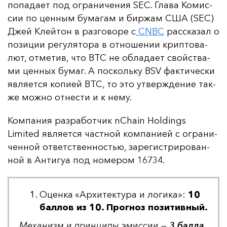
по­па­да­ет под ог­ра­ни­че­ния SEC. Гла­ва Ко­мис­
сии по цен­ным бу­ма­гам и бир­жам США (SEC)
Джей Клей­тон в раз­го­во­ре с
CNBC
рас­ска­зал о
по­зи­ции ре­гу­ля­то­ра в от­но­ше­нии крип­то­ва­
лют, от­ме­тив, что BTC не об­ла­да­ет свой­ства­
ми цен­ных бу­маг. А пос­коль­ку BSV фак­ти­чес­ки
яв­ля­ет­ся ко­пи­ей BTC, то это ут­вер­жде­ние так­
же мож­но от­нес­ти и к не­му.
Ком­па­ния раз­ра­бот­чик nChain Holdings
Limited яв­ля­ет­ся час­тной ком­па­ни­ей с ог­ра­ни­
чен­ной от­ветс­твен­ностью, за­ре­гис­три­ро­ван­
ной в Ан­ти­гуа под но­ме­ром 16734.
Оценка «Архитектура и логика»:
10
баллов из 10. Прогноз позитивный.
Ме­ха­низм и прин­ци­пы эмис­сии —
3 бал­ла