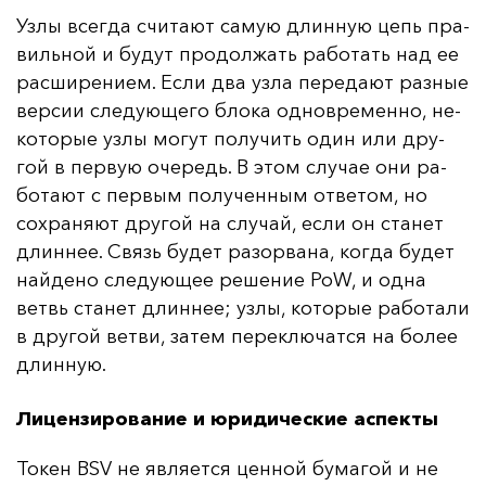
Уз­лы всег­да счи­та­ют са­мую длин­ную цепь пра­
виль­ной и бу­дут про­дол­жать ра­бо­тать над ее
рас­ши­ре­ни­ем. Ес­ли два уз­ла пе­ре­да­ют раз­ные
вер­сии сле­ду­юще­го бло­ка од­нов­ре­мен­но, не­
ко­то­рые уз­лы мо­гут по­лу­чить один или дру­
гой в пер­вую оче­редь. В этом слу­чае они ра­
бо­та­ют с пер­вым по­лу­чен­ным от­ве­том, но
сох­ра­ня­ют дру­гой на слу­чай, ес­ли он ста­нет
длин­нее. Связь бу­дет ра­зор­ва­на, ког­да бу­дет
най­де­но сле­ду­ющее ре­ше­ние PoW, и од­на
ветвь ста­нет длин­нее; уз­лы, ко­то­рые ра­бо­та­ли
в дру­гой вет­ви, за­тем пе­рек­лю­чат­ся на бо­лее
длин­ную.
Лицензирование и юридические аспекты
То­кен BSV не яв­ля­ет­ся цен­ной бу­ма­гой и не