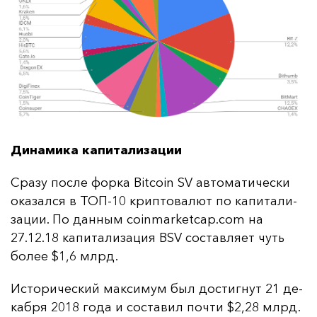
Динамика капитализации
Сра­зу пос­ле фор­ка Bitcoin SV ав­то­ма­ти­чес­ки
ока­зал­ся в ТОП-10 крип­то­ва­лют по ка­пи­та­ли­
за­ции. По дан­ным coinmarketcap.com на
27.12.18 ка­пи­та­ли­за­ция BSV сос­тав­ля­ет чуть
бо­лее $1,6 млрд.
Ис­то­ри­чес­кий мак­си­мум был дос­тиг­нут 21 де­
каб­ря 2018 го­да и сос­та­вил поч­ти $2,28 млрд.