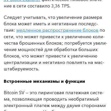
ние в се­ти сос­та­ви­ло 3,36 TPS.
Сле­ду­ет учи­ты­вать, что уве­ли­че­ние раз­ме­ра
бло­ка мо­жет иметь и не­га­тив­ные пос­ледс­
твия:
мед­лен­ное рас­прос­тра­не­ние бло­ков
по
се­ти, что мо­жет при­вес­ти к уве­ли­че­нию ко­ли­
чес­тва бро­шен­ных бло­ков; пот­ре­бу­ет­ся уве­ли­
че­ние мощ­нос­тей для об­ра­бот­ки боль­ших
бло­ков, что мо­жет при­вес­ти к уве­ли­че­нию
цен­тра­ли­за­ции и не­га­тив­но пов­ли­ять на мас­
шта­би­ру­емость.
Встроенные механизмы и функции
Bitcoin SV — это пи­рин­го­вая пла­теж­ная сис­те­
ма, поз­во­ля­ющая про­во­дить не­об­ра­ти­мый
элек­трон­ный пла­теж меж­ду дву­мя сто­ро­на­ми