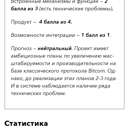
Встро­ен­ные ме­ха­низ­мы и фун­кции —
2
бал­ла из 3
(есть тех­ни­чес­кие проб­ле­мы)
.
Про­дукт —
4 бал­ла из 4.
Воз­мож­нос­ти ин­тег­ра­ции —
1 балл из 1
.
Прог­ноз —
ней­траль­ный
. Про­ект име­ет
ам­би­ци­оз­ные пла­ны по уве­ли­че­нию мас­
шта­би­ру­емос­ти и про­из­во­ди­тель­нос­ти на
ба­зе клас­си­чес­ко­го про­то­ко­ла Bitcoin. Од­
на­ко, до ре­али­за­ции этих пла­нов 2-3 го­да.
И в сис­те­ме наб­лю­да­ет­ся на­ли­чие ря­да
тех­ни­чес­ких проб­лем.
Статистика