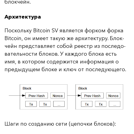
блок­чейн.
Архитектура
Пос­коль­ку Bitcoin SV яв­ля­ет­ся фор­ком фор­ка
Bitcoin, он име­ет та­кую же ар­хи­тек­ту­ру. Блок­
чейн пред­став­ля­ет со­бой ре­естр из пос­ле­до­
ва­тель­нос­ти бло­ков. У каж­до­го бло­ка есть
имя, в ко­то­ром со­дер­жит­ся ин­фор­ма­ция о
пре­ды­ду­щем бло­ке и ключ от пос­ле­ду­юще­го.
Ша­ги по соз­да­нию се­ти (це­поч­ки бло­ков):