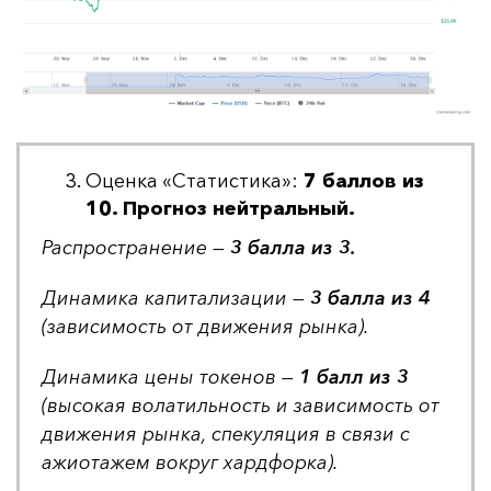
Оценка «Статистика»:
7 баллов из
10. Прогноз нейтральный.
Рас­прос­тра­не­ние —
3 бал­ла из 3.
Ди­на­ми­ка ка­пи­та­ли­за­ции —
3 бал­ла из 4
(за­ви­си­мость от дви­же­ния рын­ка).
Ди­на­ми­ка це­ны то­ке­нов —
1 балл из 3
(вы­со­кая во­ла­тиль­ность и за­ви­си­мость от
дви­же­ния рын­ка, спе­ку­ля­ция в свя­зи с
ажи­ота­жем вок­руг хар­дфор­ка).