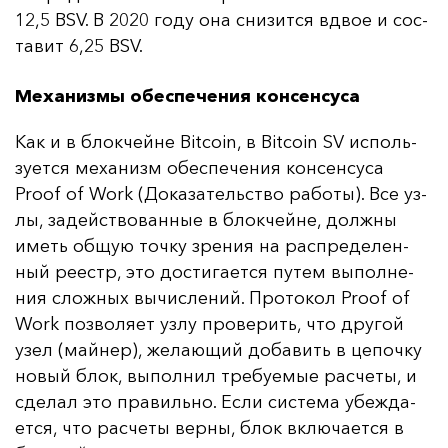
12,5 BSV. В 2020 го­ду она сни­зит­ся вдвое и сос­
та­вит 6,25 BSV.
Механизмы обеспечения консенсуса
Как и в блок­чей­не Bitcoin, в Bitcoin SV ис­поль­
зу­ет­ся ме­ха­низм обес­пе­че­ния кон­сен­су­са
Proof of Work (До­ка­за­тель­ство ра­бо­ты). Все уз­
лы, за­дей­ство­ван­ные в блок­чей­не, дол­жны
иметь об­щую точ­ку зре­ния на рас­пре­де­лен­
ный ре­естр, это дос­ти­га­ет­ся пу­тем вы­пол­не­
ния слож­ных вы­чис­ле­ний. Про­то­кол Proof of
Work поз­во­ля­ет уз­лу про­ве­рить, что дру­гой
узел (май­нер), же­ла­ющий до­ба­вить в це­поч­ку
но­вый блок, вы­пол­нил тре­бу­емые рас­че­ты, и
сде­лал это пра­виль­но. Ес­ли сис­те­ма убеж­да­
ет­ся, что рас­че­ты вер­ны, блок вклю­ча­ет­ся в