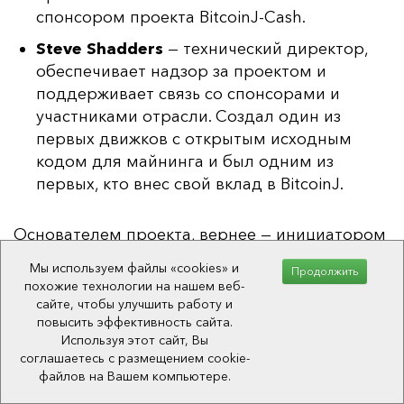
спонсором проекта BitcoinJ-Cash.
Steve Shadders
— технический директор,
обеспечивает надзор за проектом и
поддерживает связь со спонсорами и
участниками отрасли. Создал один из
первых движков с открытым исходным
кодом для майнинга и был одним из
первых, кто внес свой вклад в BitcoinJ.
Ос­но­ва­те­лем про­ек­та, вер­нее — ини­ци­ато­ром
фор­ка, яв­ля­ет­ся авс­тра­лий­ский пред­при­ни­ма­
Мы используем файлы «cookies» и
Продолжить
тель
Craig Steven Wright.
Он ра­бо­тал на та­
похожие технологии на нашем веб-
кие ком­па­нии как OzEmail, K-Mart, Mahindra &
сайте, чтобы улучшить работу и
повысить эффективность сайта.
Mahindra и Australian Securities Exchange. В
Используя этот сайт, Вы
дан­ный мо­мент за­ни­ма­ет пост глав­но­го на­уч­
соглашаетесь с размещением cookie-
но­го сот­руд­ни­ка nChain и яв­ля­ет­ся вла­дель­
файлов на Вашем компьютере.
цем май­нинг-пу­ла BMG Pool. Име­ет скан­даль­