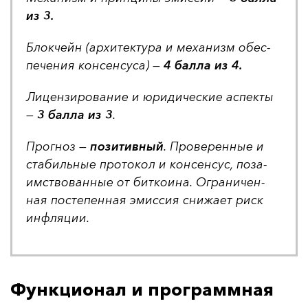
из 3.
Блок­чейн (ар­хи­тек­ту­ра и ме­ха­низм обес­
пе­че­ния кон­сен­су­са) —
4 бал­ла из 4.
Ли­цен­зи­ро­ва­ние и юри­ди­чес­кие ас­пек­ты
—
3 бал­ла из 3
.
Прог­ноз —
по­зи­тив­ный
. Про­ве­рен­ные и
ста­биль­ные про­то­кол и кон­сен­сус, по­за­
имс­тво­ван­ные от бит­ко­ина. Ог­ра­ни­чен­
ная пос­те­пен­ная эмис­сия сни­жа­ет риск
ин­фля­ции.
Функционал и программная