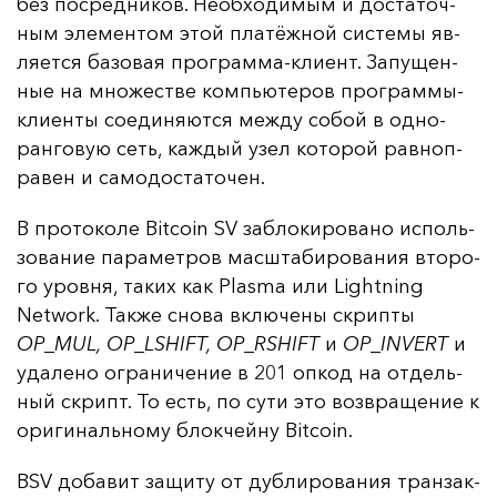
без пос­ред­ни­ков. Не­об­хо­ди­мым и дос­та­точ­
ным эле­мен­том этой пла­тёж­ной сис­те­мы яв­
ля­ет­ся ба­зо­вая прог­рам­ма-кли­ент. За­пу­щен­
ные на мно­жес­тве компь­юте­ров прог­рам­мы-
кли­ен­ты со­еди­ня­ют­ся меж­ду со­бой в
од­но­
ран­го­вую сеть, каж­дый узел ко­то­рой рав­ноп­
ра­вен и са­мо­дос­та­то­чен.
В про­то­ко­ле Bitcoin SV заб­ло­ки­ро­ва­но ис­поль­
зо­ва­ние па­ра­мет­ров мас­шта­би­ро­ва­ния вто­ро­
го уров­ня, та­ких как Plasma или Lightning
Network. Так­же сно­ва вклю­че­ны скрип­ты
OP_MUL, OP_LSHIFT, OP_RSHIFT
и
OP_INVERT
и
уда­ле­но ог­ра­ни­че­ние в 201 оп­код на от­дель­
ный скрипт. То есть, по су­ти это воз­вра­ще­ние к
ори­ги­наль­но­му блок­чей­ну Bitcoin.
BSV до­ба­вит за­щи­ту от дуб­ли­ро­ва­ния тран­зак­