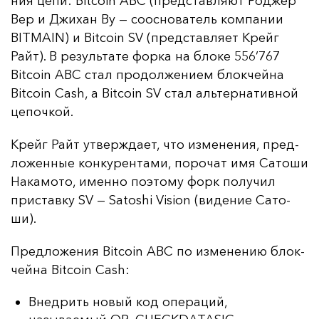
ния це­пи: Bitcoin ABC (пред­став­ля­ют Род­жер
Вер и Джи­хан Ву — со­ос­но­ва­тель ком­па­нии
BITMAIN) и Bitcoin SV (пред­став­ля­ет Крейг
Райт). В ре­зуль­та­те фор­ка на бло­ке 556’767
Bitcoin ABC стал про­дол­же­ни­ем блок­чей­на
Bitcoin Cash, а Bitcoin SV стал аль­тер­на­тив­ной
це­поч­кой.
Крейг Райт ут­вер­жда­ет, что из­ме­не­ния, пред­
ло­жен­ные кон­ку­рен­та­ми, по­ро­чат имя Са­то­ши
На­ка­мо­то, имен­но по­это­му форк по­лу­чил
прис­тав­ку SV — Satoshi Vision (ви­де­ние Са­то­
ши).
Пред­ло­же­ния Bitcoin ABC по из­ме­не­нию блок­
чей­на Bitcoin Cash:
Внедрить новый код операций,