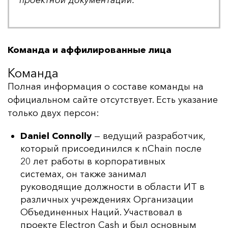
про­ек­тной до­ку­мен­та­ции.
Команда и аффилированные лица
Команда
Пол­ная ин­фор­ма­ция о сос­та­ве ко­ман­ды на
офи­ци­аль­ном сай­те от­сутс­тву­ет. Есть ука­за­ние
толь­ко двух пер­сон:
Daniel Connolly
— ведущий разработчик,
который присоединился к nChain после
20 лет работы в корпоративных
системах, он также занимал
руководящие должности в области ИТ в
различных учреждениях Организации
Объединенных Наций. Участвовал в
проекте Electron Cash и был основным