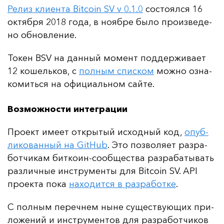
Ре­лиз кли­ен­та Bitcoin SV v 0.1.0
сос­то­ял­ся 16
ок­тяб­ря 2018 го­да, в но­яб­ре бы­ло про­из­ве­де­
но об­нов­ле­ние.
То­кен BSV на дан­ный мо­мент под­дер­жи­ва­ет
12 ко­шель­ков, с
пол­ным спис­ком
мож­но оз­на­
ко­мить­ся на офи­ци­аль­ном сай­те.
Возможности интеграции
Про­ект име­ет от­кры­тый ис­ход­ный код,
опуб­
ли­ко­ван­ный на GitHub
. Это поз­во­ля­ет раз­ра­
бот­чи­кам бит­ко­ин-со­об­щес­тва раз­ра­ба­ты­вать
раз­лич­ные инс­тру­мен­ты для Bitcoin SV. API
про­ек­та по­ка
на­хо­дит­ся в раз­ра­бот­ке
.
С пол­ным пе­реч­нем ны­не су­щес­тву­ющих при­
ло­же­ний и инс­тру­мен­тов для раз­ра­бот­чи­ков