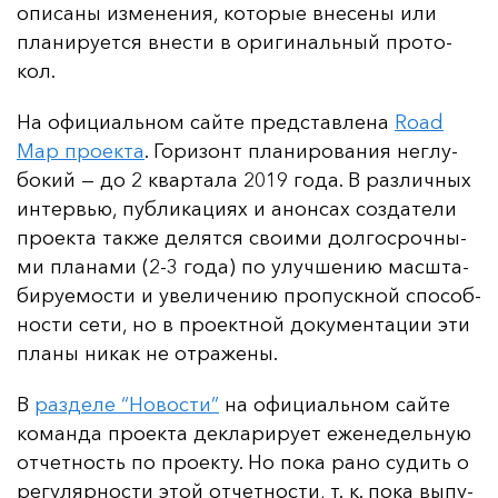
опи­са­ны из­ме­не­ния, ко­то­рые вне­се­ны или
пла­ни­ру­ет­ся внес­ти в ори­ги­наль­ный про­то­
кол.
На офи­ци­аль­ном сай­те пред­став­ле­на
Road
Map про­ек­та
. Го­ри­зонт пла­ни­ро­ва­ния нег­лу­
бо­кий — до 2 квар­та­ла 2019 го­да. В раз­лич­ных
ин­тервью, пуб­ли­ка­ци­ях и анон­сах соз­да­те­ли
про­ек­та так­же де­лят­ся сво­ими дол­гос­роч­ны­
ми пла­на­ми (2-3 го­да) по улуч­ше­нию мас­шта­
би­ру­емос­ти и уве­ли­че­нию про­пус­кной спо­соб­
нос­ти се­ти, но в про­ек­тной до­ку­мен­та­ции эти
пла­ны ни­как не от­ра­же­ны.
В
раз­де­ле “Но­вос­ти”
на офи­ци­аль­ном сай­те
ко­ман­да про­ек­та дек­ла­ри­ру­ет еже­не­дель­ную
от­чет­ность по про­ек­ту. Но по­ка ра­но су­дить о
ре­гу­ляр­нос­ти этой от­чет­нос­ти, т. к. по­ка вы­пу­