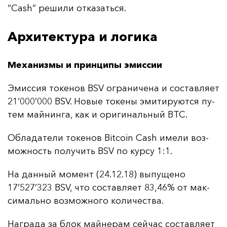
“Cash” ре­ши­ли от­ка­зать­ся.
Архитектура и логика
Механизмы и принципы эмиссии
Эмис­сия то­ке­нов BSV ог­ра­ни­че­на и сос­тав­ля­ет
21’000’000 BSV. Но­вые то­ке­ны эми­ти­ру­ют­ся пу­
тем май­нин­га, как и ори­ги­наль­ный BTC.
Об­ла­да­те­ли то­ке­нов Bitcoin Cash име­ли воз­
мож­ность по­лу­чить BSV по кур­су 1:1.
На дан­ный мо­мент (24.12.18) вы­пу­ще­но
17’527’323 BSV, что сос­тав­ля­ет 83,46% от мак­
си­маль­но воз­мож­но­го ко­ли­чес­тва.
Наг­ра­да за блок май­не­рам сей­час сос­тав­ля­ет