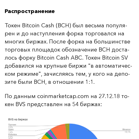
Распространение
То­кен Bitcoin Cash (BCH) был весь­ма по­пу­ля­
рен и до нас­туп­ле­ния фор­ка тор­го­вал­ся на
мно­гих бир­жах. Пос­ле фор­ка на боль­шинс­тве
тор­го­вых пло­ща­док обоз­на­че­ние BCH дос­та­
лось фор­ку Bitcoin Cash ABC. То­кен Bitcoin SV
до­ба­вил­ся на круп­ные бир­жи "в ав­то­ма­ти­чес­
ком ре­жи­ме", за­чис­ля­ясь тем, у ко­го на де­по­
зи­те бы­ли BCH, в от­но­ше­нии 1:1.
По дан­ным coinmarketcap.com на 27.12.18 то­
кен BVS пред­став­лен на 54 бир­жах: