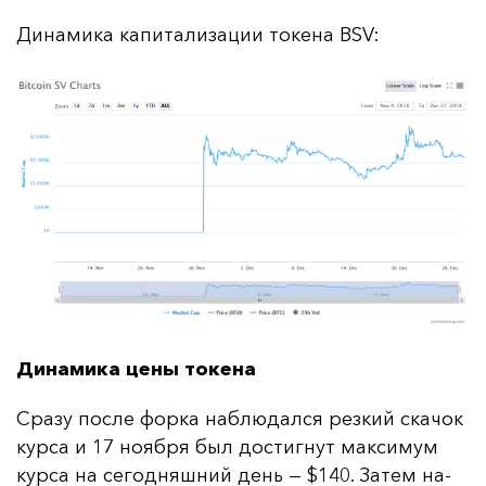
Ди­на­ми­ка ка­пи­та­ли­за­ции то­ке­на BSV:
Динамика цены токена
Сра­зу пос­ле фор­ка наб­лю­дал­ся рез­кий ска­чок
кур­са и 17 но­яб­ря был дос­тиг­нут мак­си­мум
кур­са на се­год­няш­ний день — $140. За­тем на­