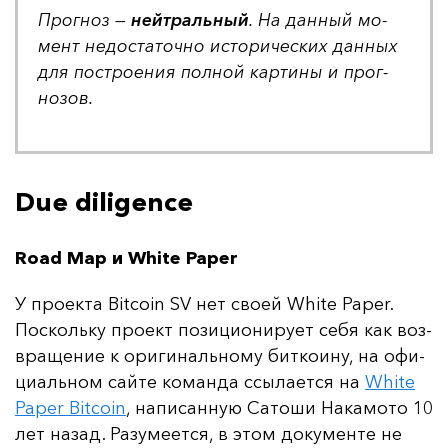
Прог­ноз —
ней­траль­ный
. На дан­ный мо­
мент не­дос­та­точ­но ис­то­ри­чес­ких дан­ных
для пос­тро­ения пол­ной кар­ти­ны и прог­
но­зов.
Due diligence
Road Map и White Paper
У про­ек­та Bitcoin SV нет сво­ей White Paper.
Пос­коль­ку про­ект по­зи­ци­они­ру­ет се­бя как воз­
вра­ще­ние к ори­ги­наль­но­му бит­ко­ину, на офи­
ци­аль­ном сай­те ко­ман­да ссы­ла­ет­ся на
White
Paper Bitcoin
, на­пи­сан­ную Са­то­ши На­ка­мо­то 10
лет на­зад. Ра­зу­ме­ет­ся, в этом до­ку­мен­те не