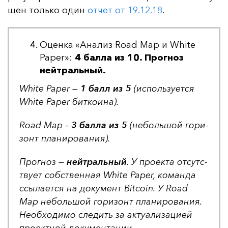
щен толь­ко один
от­чет от 19.12.18
.
Оценка «Анализ Road Map и White
Paper»:
4 балла из 10. Прогноз
нейтральный.
White Paper —
1 балл из 5
(ис­поль­зу­ет­ся
White Paper бит­ко­ина).
Road Map –
3 бал­ла из 5
(не­боль­шой го­ри­
зонт пла­ни­ро­ва­ния).
Прог­ноз —
ней­траль­ный
. У про­ек­та от­сутс­
тву­ет собс­твен­ная White Paper, ко­ман­да
ссы­ла­ет­ся на до­ку­мент Bitcoin. У Road
Map не­боль­шой го­ри­зонт пла­ни­ро­ва­ния.
Не­об­хо­ди­мо сле­дить за ак­ту­али­за­ци­ей