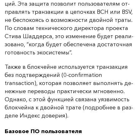
ций. Эта за­щи­та поз­во­лит поль­зо­ва­те­лям от­
прав­лять тран­зак­ции в це­поч­ках BCH или BSV,
не бес­по­ко­ясь о воз­мож­нос­ти двой­ной тра­ты.
По сло­вам тех­ни­чес­ко­го ди­рек­то­ра про­ек­та
Сти­ва Шад­дер­са, это из­ме­не­ние бу­дет ре­али­
зо­ва­но, “ког­да бу­дет обес­пе­че­на дос­та­точ­ная
го­тов­ность эко­сис­те­мы”.
Так­же в блок­чей­не ис­поль­зу­ет­ся тран­зак­ция
без под­твер­жде­ний (0-confirmation
transaction), ко­то­рая поз­во­ля­ет вы­пол­нять де­
неж­ные пе­ре­во­ды прак­ти­чес­ки мгно­вен­но.
Од­на­ко, с этой фун­кци­ей свя­за­на у­яз­ви­мость
блок­чей­на к двой­ной тра­те (под­роб­нее в раз­
де­ле Ин­декс до­ве­рия).
Базовое ПО пользователя