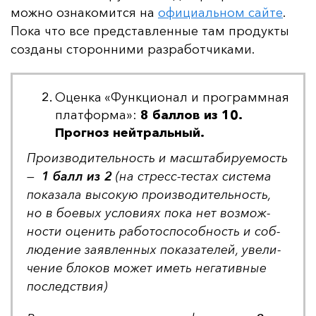
мож­но оз­на­ко­мит­ся на
офи­ци­аль­ном сай­те
.
По­ка что все пред­став­лен­ные там про­дук­ты
соз­да­ны сто­рон­ни­ми раз­ра­бот­чи­ка­ми.
Оценка «Функционал и программная
платформа»:
8 баллов из 10.
Прогноз нейтральный.
Про­из­во­ди­тель­ность и мас­шта­би­ру­емость
—
1 балл из 2
(на стресс-тес­тах сис­те­ма
по­ка­за­ла вы­со­кую про­из­во­ди­тель­ность,
но в бо­евых ус­ло­ви­ях по­ка нет воз­мож­
нос­ти оце­нить ра­бо­тос­по­соб­ность и соб­
лю­де­ние за­яв­лен­ных по­ка­за­те­лей, уве­ли­
че­ние бло­ков мо­жет иметь не­га­тив­ные
пос­ледс­твия)