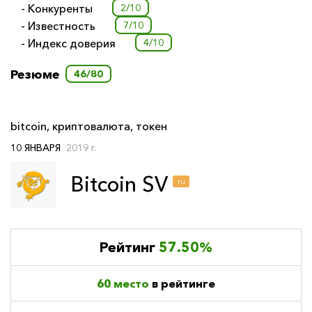
- Конкуренты
2/10
- Известность
7/10
- Индекс доверия
4/10
Резюме
46/80
bitcoin
,
криптовалюта
,
токен
10 ЯНВАРЯ
2019 г.
Bitcoin SV
ru
Рейтинг
57.50%
60 место
в рейтинге