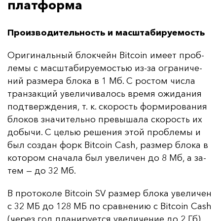
платформа
Производительность и масштабируемость
Ори­ги­наль­ный блок­чейн Bitcoin име­ет проб­
ле­мы с мас­шта­би­ру­емостью из-за ог­ра­ни­че­
ний раз­ме­ра бло­ка в 1 Мб. С рос­том чис­ла
тран­зак­ций уве­ли­чи­ва­лось вре­мя ожи­да­ния
под­твер­жде­ния, т. к. ско­рость фор­ми­ро­ва­ния
бло­ков зна­чи­тель­но пре­вы­ша­ла ско­рость их
до­бы­чи. С целью ре­ше­ния этой проб­ле­мы и
был соз­дан форк Bitcoin Cash, раз­мер бло­ка в
ко­то­ром сна­ча­ла был уве­ли­чен до 8 Мб, а за­
тем — до 32 Мб.
В про­то­ко­ле Bitcoin SV раз­мер бло­ка уве­ли­чен
с 32 МБ до 128 МБ по срав­не­нию с Bitcoin Cash
(че­рез год пла­ни­ру­ет­ся уве­ли­че­ние до 2 Гб).