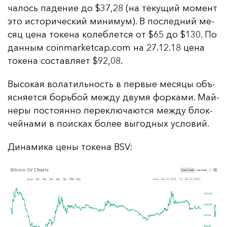
ча­лось па­де­ние до $37,28 (на те­ку­щий мо­мент
это ис­то­ри­чес­кий ми­ни­мум). В пос­лед­ний ме­
сяц це­на то­ке­на ко­леб­лет­ся от $65 до $130. По
дан­ным coinmarketcap.com на 27.12.18 це­на
то­ке­на сос­тав­ля­ет $92,08.
Вы­со­кая во­ла­тиль­ность в пер­вые ме­ся­цы объ­
яс­ня­ет­ся борь­бой меж­ду дву­мя фор­ка­ми. Май­
не­ры пос­то­ян­но пе­рек­лю­ча­ют­ся меж­ду блок­
чей­на­ми в по­ис­ках бо­лее вы­год­ных ус­ло­вий.
Ди­на­ми­ка це­ны то­ке­на BSV: