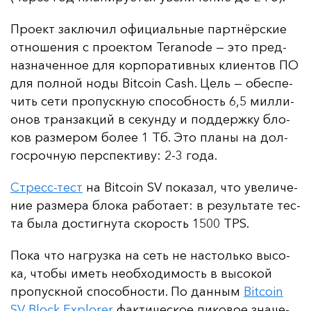
Про­ект зак­лю­чил офи­ци­аль­ные пар­тнёр­ские
от­но­ше­ния с про­ек­том Teranode — это пред­
наз­на­чен­ное для кор­по­ра­тив­ных кли­ен­тов ПО
для пол­ной но­ды Bitcoin Cash. Цель — обес­пе­
чить се­ти про­пус­кную спо­соб­ность 6,5 мил­ли­
онов тран­зак­ций в се­кун­ду и под­дер­жку бло­
ков раз­ме­ром бо­лее 1 Тб. Это пла­ны на дол­
гос­роч­ную пер­спек­ти­ву: 2-3 го­да.
Стресс-тест
на Bitcoin SV по­ка­зал, что уве­ли­че­
ние раз­ме­ра бло­ка ра­бо­та­ет: в ре­зуль­та­те тес­
та бы­ла дос­тиг­ну­та ско­рость 1500 TPS.
По­ка что наг­руз­ка на сеть не нас­толь­ко вы­со­
ка, что­бы иметь не­об­хо­ди­мость в вы­со­кой
про­пус­кной спо­соб­нос­ти. По дан­ным
Bitcoin
SV Block Explorer
фак­ти­чес­кое пи­ко­вое зна­че­