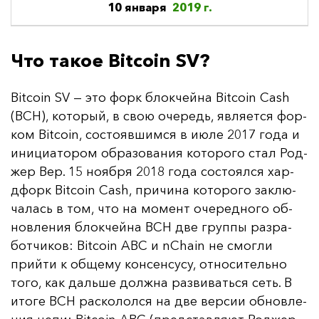
10 января
2019 г.
Что такое Bitcoin SV?
Bitcoin SV — это форк блок­чей­на Bitcoin Cash
(BCH), ко­то­рый, в свою оче­редь, яв­ля­ет­ся фор­
ком Bitcoin, сос­то­яв­шим­ся в и­юле 2017 го­да и
ини­ци­ато­ром об­ра­зо­ва­ния ко­то­ро­го стал Род­
жер Вер. 15 но­яб­ря 2018 го­да сос­то­ял­ся хар­
дфорк Bitcoin Cash, при­чи­на ко­то­ро­го зак­лю­
ча­лась в том, что на мо­мент оче­ред­но­го об­
нов­ле­ния блок­чей­на BCH две груп­пы раз­ра­
бот­чи­ков: Bitcoin ABC и nChain не смог­ли
прий­ти к об­ще­му кон­сен­су­су, от­но­си­тель­но
то­го, как даль­ше дол­жна раз­ви­вать­ся сеть. В
ито­ге BCH рас­ко­лол­ся на две вер­сии об­нов­ле­