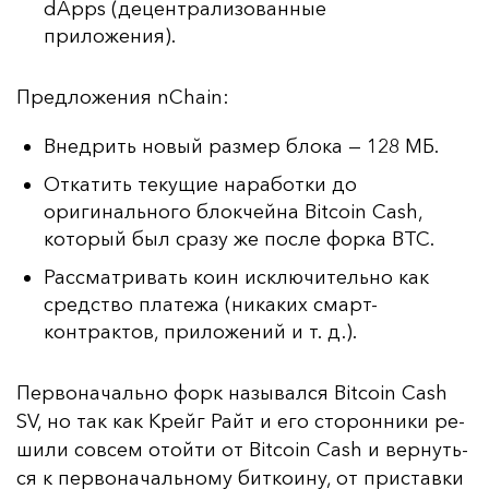
dApps (децентрализованные
приложения).
Пред­ло­же­ния nChain:
Внедрить новый размер блока — 128 МБ.
Откатить текущие наработки до
оригинального блокчейна Bitcoin Cash,
который был сразу же после форка BTC.
Рассматривать коин исключительно как
средство платежа (никаких смарт-
контрактов, приложений и т. д.).
Пер­во­на­чаль­но форк на­зы­вал­ся Bitcoin Cash
SV, но так как Крейг Райт и его сто­рон­ни­ки ре­
ши­ли сов­сем отой­ти от Bitcoin Cash и вер­нуть­
ся к пер­во­на­чаль­но­му бит­ко­ину, от прис­тав­ки