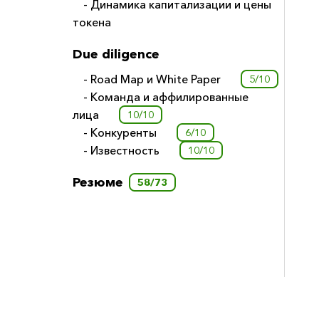
- Динамика капитализации и цены
токена
Due diligence
- Road Map и White Paper
5/10
- Команда и аффилированные
лица
10/10
- Конкуренты
6/10
- Известность
10/10
Резюме
58/73