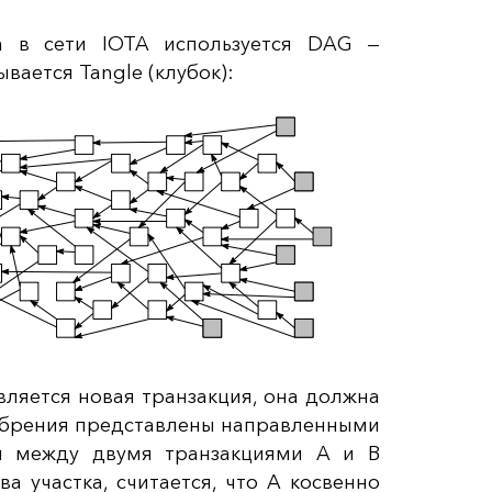
а в сети IOTA используется DAG —
вается Tangle (клубок):
вляется новая транзакция, она должна
обрения представлены направленными
ли между двумя транзакциями A и B
а участка, считается, что А косвенно