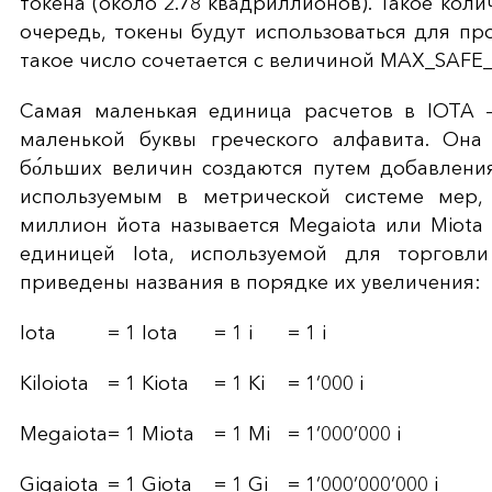
токена (около 2.78 квадриллионов). Такое коли
очередь, токены будут использоваться для пр
такое число сочетается с величиной MAX_SAFE_I
Самая маленькая единица расчетов в IOTA —
маленькой буквы греческого алфавита. Она
бо́льших величин создаются путем добавлени
используемым в метрической системе мер, 
миллион йота называется Megaiota или Miota 
единицей Iota, используемой для торговл
приведены названия в порядке их увеличения:
Iota
= 1 Iota
= 1 i
= 1 i
Kiloiota
= 1 Kiota
= 1 Ki
= 1’000 i
Megaiota
= 1 Miota
= 1 Mi
= 1’000’000 i
Gigaiota
= 1 Giota
= 1 Gi
= 1’000’000’000 i