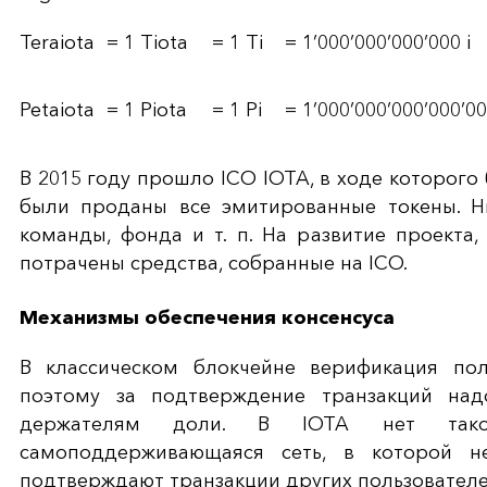
Teraiota
= 1 Tiota
= 1 Ti
= 1’000’000’000’000 i
Petaiota
= 1 Piota
= 1 Pi
= 1’000’000’000’000’00
В 2015 году прошло ICO IOTA, в ходе которого
были проданы все эмитированные токены. Н
команды, фонда и т. п. На развитие проекта
потрачены средства, собранные на ICO.
Механизмы обеспечения консенсуса
В классическом блокчейне верификация пол
поэтому за подтверждение транзакций на
держателям доли. В IOTA нет таког
самоподдерживающаяся сеть, в которой н
подтверждают транзакции других пользователе