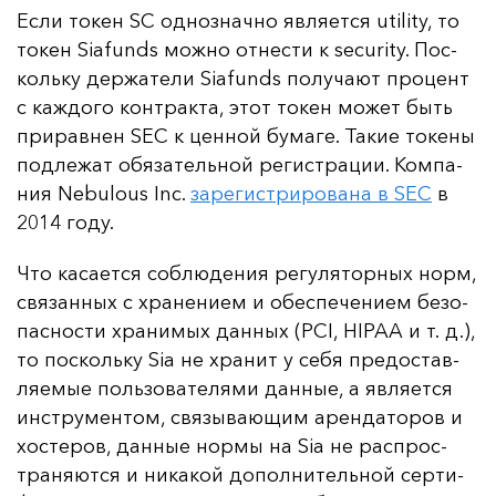
Ес­ли то­кен SC од­ноз­нач­но яв­ля­ет­ся utility, то
то­кен Siafunds мож­но от­нес­ти к security. Пос­
коль­ку дер­жа­те­ли Siafunds по­лу­ча­ют про­цент
с каж­до­го кон­трак­та, этот то­кен мо­жет быть
при­рав­нен SEC к цен­ной бу­ма­ге. Та­кие то­ке­ны
под­ле­жат обя­за­тель­ной ре­гис­тра­ции. Ком­па­
ния Nebulous Inc.
за­ре­гис­три­ро­ва­на в SEC
в
2014 го­ду.
Что ка­са­ет­ся соб­лю­де­ния ре­гу­ля­тор­ных норм,
свя­зан­ных с хра­не­ни­ем и обес­пе­че­ни­ем бе­зо­
пас­нос­ти хра­ни­мых дан­ных (PCI, HIPAA и т. д.),
то пос­коль­ку Sia не хра­нит у се­бя пре­дос­тав­
ля­емые поль­зо­ва­те­ля­ми дан­ные, а яв­ля­ет­ся
инс­тру­мен­том, свя­зы­ва­ющим арен­да­то­ров и
хос­те­ров, дан­ные нор­мы на Sia не рас­прос­
тра­ня­ют­ся и ни­ка­кой до­пол­ни­тель­ной сер­ти­