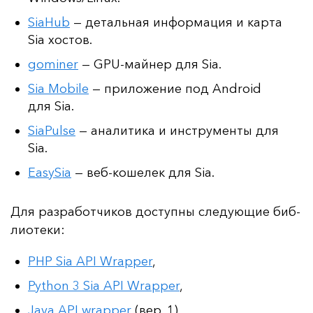
SiaHub
— детальная информация и карта
Sia хостов.
gominer
— GPU-майнер для Sia.
Sia Mobile
— приложение под Android
для Sia.
SiaPulse
— аналитика и инструменты для
Sia.
EasySia
— веб-кошелек для Sia.
Для раз­ра­бот­чи­ков дос­туп­ны сле­ду­ющие биб­
ли­оте­ки:
PHP Sia API Wrapper
,
Python 3 Sia API Wrapper
,
Java API wrapper
(вер. 1),