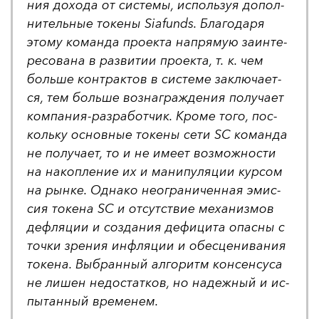
ния до­хо­да от сис­те­мы, ис­поль­зуя до­пол­
ни­тель­ные то­ке­ны Siafunds. Бла­го­да­ря
это­му ко­ман­да про­ек­та нап­ря­мую за­ин­те­
ре­со­ва­на в раз­ви­тии про­ек­та, т. к. чем
боль­ше кон­трак­тов в сис­те­ме зак­лю­ча­ет­
ся, тем боль­ше воз­наг­раж­де­ния по­лу­ча­ет
ком­па­ния-раз­ра­бот­чик. Кро­ме то­го, пос­
коль­ку ос­нов­ные то­ке­ны се­ти SC ко­ман­да
не по­лу­ча­ет, то и не име­ет воз­мож­нос­ти
на на­коп­ле­ние их и ма­ни­пу­ля­ции кур­сом
на рын­ке. Од­на­ко не­ог­ра­ни­чен­ная эмис­
сия то­ке­на SC и от­сутс­твие ме­ха­низ­мов
деф­ля­ции и соз­да­ния де­фи­ци­та опас­ны с
точ­ки зре­ния ин­фля­ции и обес­це­ни­ва­ния
то­ке­на. Выб­ран­ный ал­го­ритм кон­сен­су­са
не ли­шен не­дос­тат­ков, но на­деж­ный и ис­
пы­тан­ный вре­ме­нем.