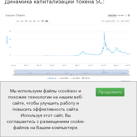
Ди­на­ми­ка ка­пи­та­ли­за­ции то­ке­на SC:
Мы используем файлы «cookies» и
Продолжить
Динамика цены токена
похожие технологии на нашем веб-
сайте, чтобы улучшить работу и
Ди­на­ми­ка це­ны то­ке­на кор­ре­ли­ру­ет­ся с ди­на­
повысить эффективность сайта.
Используя этот сайт, Вы
ми­кой ка­пи­та­ли­за­ции. В те­че­ние пер­вых по­лу­
соглашаетесь с размещением cookie-
то­ра лет наб­лю­дал­ся плав­ный ста­биль­ный
файлов на Вашем компьютере.
рост, а с мая 2017 го­да на­чи­на­ет­ся пе­ри­од вы­