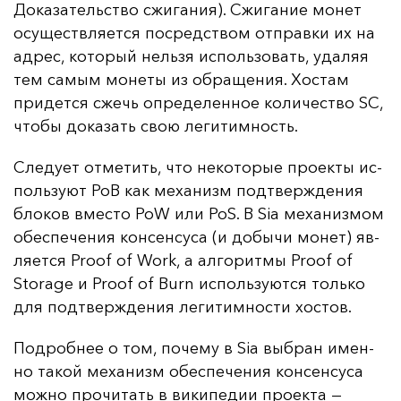
До­ка­за­тель­ство сжи­га­ния). Сжи­га­ние мо­нет
осу­щест­вля­ет­ся пос­редс­твом от­прав­ки их на
ад­рес, ко­то­рый нель­зя ис­поль­зо­вать, уда­ляя
тем са­мым мо­не­ты из об­ра­ще­ния. Хос­там
при­дет­ся сжечь оп­ре­де­лен­ное ко­ли­чес­тво SC,
что­бы до­ка­зать свою ле­ги­тим­ность.
Сле­ду­ет от­ме­тить, что не­ко­то­рые про­ек­ты ис­
поль­зу­ют PoB как ме­ха­низм под­твер­жде­ния
бло­ков вмес­то PoW или PoS. В Sia ме­ха­низ­мом
обес­пе­че­ния кон­сен­су­са (и до­бы­чи мо­нет) яв­
ля­ет­ся Proof of Work, а ал­го­рит­мы Proof of
Storage и Proof of Burn ис­поль­зу­ют­ся толь­ко
для под­твер­жде­ния ле­ги­тим­нос­ти хос­тов.
Под­роб­нее о том, по­че­му в Sia выб­ран имен­
но та­кой ме­ха­низм обес­пе­че­ния кон­сен­су­са
мож­но про­чи­тать в ви­ки­пе­дии про­ек­та —