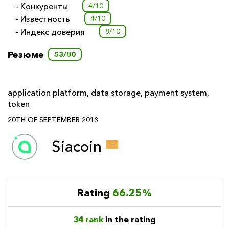
- Конкуренты
4/10
- Известность
4/10
- Индекс доверия
8/10
Резюме
53/80
application platform
,
data storage
,
payment system
,
token
20TH OF SEPTEMBER 2018
Siacoin
ru
Rating
66.25%
34 rank
in the rating