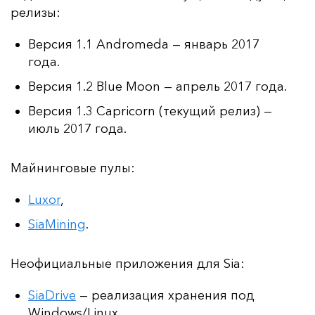
ре­ли­зы:
Версия 1.1 Andromeda — январь 2017
года.
Версия 1.2 Blue Moon — апрель 2017 года.
Версия 1.3 Capricorn (текущий релиз) —
июль 2017 года.
Май­нин­го­вые пу­лы:
Luxor
,
SiaMining
.
Не­офи­ци­аль­ные при­ло­же­ния для Sia:
SiaDrive
— реализация хранения под
Windows/Linux.