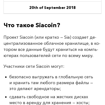
20th of September 2018
Что такое Siacoin?
Про­ект Siacoin (или крат­ко — Sia) соз­да­ет де­
цен­тра­ли­зо­ван­ное об­лач­ное хра­ни­ли­ще, в ко­
то­ром все дан­ные бу­дут хра­нить­ся на компь­
юте­рах поль­зо­ва­те­лей се­ти по все­му ми­ру.
Учас­тни­ки се­ти Siacoin мо­гут:
безопасно выгружать в глобальную сеть
и хранить там любого размера файлы —
это делают арендаторы;
сдавать свободное на жестких дисках
место в аренду для хранения — хосты;