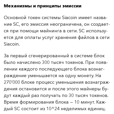
Механизмы и принципы эмиссии
Ос­нов­ной то­кен сис­те­мы Siacoin име­ет наз­ва­
ние SC, его эмис­сия не­ог­ра­ни­че­на, он соз­да­ет­
ся при по­мо­щи май­нин­га в се­ти. SC ис­поль­зу­
ет­ся для оп­ла­ты ус­луг хра­не­ния фай­лов в се­ти
Siacoin.
За пер­вый сге­не­ри­ро­ван­ный в сис­те­ме блок
бы­ло на­чис­ле­но 300 ты­сяч то­ке­нов. При по­яв­
ле­нии каж­до­го пос­ле­ду­юще­го бло­ка воз­наг­
раж­де­ние умень­ша­ет­ся на од­ну мо­не­ту. На
270’000 бло­ке про­цесс умень­ше­ния воз­наг­раж­
де­ния ос­та­но­вит­ся и пос­ле это­го май­не­ры бу­
дут каж­дый раз по­лу­чать по 30 ты­сяч то­ке­нов.
Вре­мя фор­ми­ро­ва­ния бло­ка — 10 ми­нут. Каж­
дый SC сос­то­ит из 10^24 не­де­ли­мых еди­ниц.