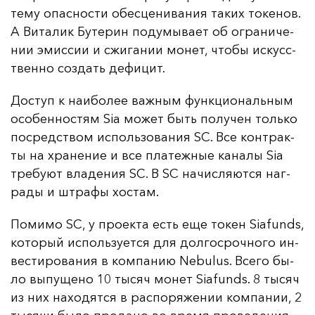
те­му опас­нос­ти обес­це­ни­ва­ния та­ких то­ке­нов.
А Ви­та­лик Бу­те­рин по­ду­мы­ва­ет об ог­ра­ни­че­
нии эмис­сии и сжи­га­нии мо­нет, что­бы ис­кусс­
твен­но соз­дать де­фи­цит.
Дос­туп к на­ибо­лее важ­ным фун­кци­ональ­ным
осо­бен­нос­тям Sia мо­жет быть по­лу­чен толь­ко
пос­редс­твом ис­поль­зо­ва­ния SC. Все кон­трак­
ты на хра­не­ние и все пла­теж­ные ка­на­лы Sia
тре­бу­ют вла­де­ния SC. В SC на­чис­ля­ют­ся наг­
ра­ды и штра­фы хос­там.
По­ми­мо SC, у про­ек­та есть еще то­кен Siafunds,
ко­то­рый ис­поль­зу­ет­ся для дол­гос­роч­но­го ин­
вес­ти­ро­ва­ния в ком­па­нию Nebulus. Все­го бы­
ло вы­пу­ще­но 10 ты­сяч мо­нет Siafunds. 8 ты­сяч
из них на­хо­дят­ся в рас­по­ря­же­нии ком­па­нии, 2