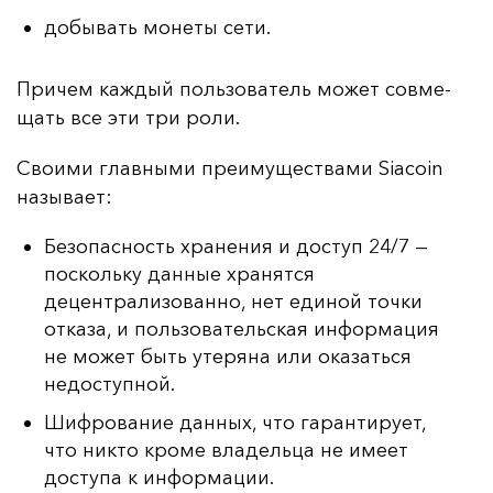
добывать монеты сети.
При­чем каж­дый поль­зо­ва­тель мо­жет сов­ме­
щать все эти три ро­ли.
Сво­ими глав­ны­ми пре­иму­щес­тва­ми Siacoin
на­зы­ва­ет:
Безопасность хранения и доступ 24/7 —
поскольку данные хранятся
децентрализованно, нет единой точки
отказа, и пользовательская информация
не может быть утеряна или оказаться
недоступной.
Шифрование данных, что гарантирует,
что никто кроме владельца не имеет
доступа к информации.