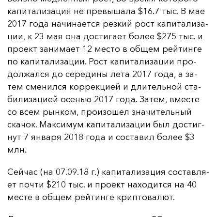
ка­пи­та­ли­за­ция не пре­вы­ша­ла $16.7 тыс. В мае
2017 го­да на­чи­на­ет­ся рез­кий рост ка­пи­та­ли­за­
ции, к 23 мая она дос­ти­га­ет бо­лее $275 тыс. и
про­ект за­ни­ма­ет 12 мес­то в об­щем рей­тин­ге
по ка­пи­та­ли­за­ции. Рост ка­пи­та­ли­за­ции про­
дол­жал­ся до се­ре­ди­ны ле­та 2017 го­да, а за­
тем сме­нил­ся кор­рек­ци­ей и дли­тель­ной ста­
би­ли­за­ци­ей осенью 2017 го­да. За­тем, вмес­те
со всем рын­ком, про­изо­шел зна­чи­тель­ный
ска­чок. Мак­си­мум ка­пи­та­ли­за­ции был дос­тиг­
нут 7 ян­ва­ря 2018 го­да и сос­та­вил бо­лее $3
млн.
Сей­час (на 07.09.18 г.) ка­пи­та­ли­за­ция сос­тав­ля­
ет поч­ти $210 тыс. и про­ект на­хо­дит­ся на 40
мес­те в об­щем рей­тин­ге крип­то­ва­лют.