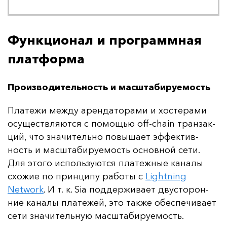
Функционал и программная
платформа
Производительность и масштабируемость
Пла­те­жи меж­ду арен­да­то­ра­ми и хос­те­ра­ми
осу­щест­вля­ют­ся с по­мощью off-chain тран­зак­
ций, что зна­чи­тель­но по­вы­ша­ет эф­фек­тив­
ность и мас­шта­би­ру­емость ос­нов­ной се­ти.
Для это­го ис­поль­зу­ют­ся пла­теж­ные ка­на­лы
схо­жие по прин­ци­пу ра­бо­ты с
Lightning
Network
. И т. к. Sia под­дер­жи­ва­ет двус­то­рон­
ние ка­на­лы пла­те­жей, это так­же обес­пе­чи­ва­ет
се­ти зна­чи­тель­ную мас­шта­би­ру­емость.