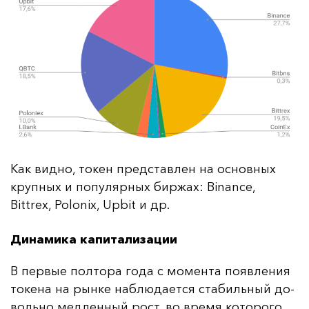
Как вид­но, то­кен пред­став­лен на ос­нов­ных
круп­ных и по­пу­ляр­ных бир­жах: Binance,
Bittrex, Polonix, Upbit и др.
Динамика капитализации
В пер­вые пол­то­ра го­да с мо­мен­та по­яв­ле­ния
то­ке­на на рын­ке наб­лю­да­ет­ся ста­биль­ный до­
воль­но мед­лен­ный рост, во вре­мя ко­то­ро­го