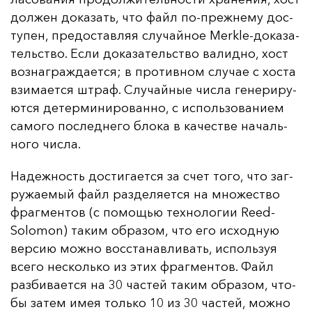
дол­жен до­ка­зать, что файл по-преж­не­му дос­
ту­пен, пре­дос­тав­ляя слу­чай­ное Merkle-до­ка­за­
тель­ство. Ес­ли до­ка­за­тель­ство ва­лид­но, хост
воз­наг­раж­да­ет­ся; в про­тив­ном слу­чае с хос­та
взи­ма­ет­ся штраф. Слу­чай­ные чис­ла ге­не­ри­ру­
ют­ся де­тер­ми­ни­ро­ван­но, с ис­поль­зо­ва­ни­ем
са­мо­го пос­лед­не­го бло­ка в ка­чес­тве на­чаль­
но­го чис­ла.
На­деж­ность дос­ти­га­ет­ся за счет то­го, что заг­
ру­жа­емый файл раз­де­ля­ет­ся на мно­жес­тво
фраг­мен­тов (с по­мощью тех­но­ло­гии Reed-
Solomon) та­ким об­ра­зом, что его ис­ход­ную
вер­сию мож­но вос­ста­нав­ли­вать, ис­поль­зуя
все­го нес­коль­ко из этих фраг­мен­тов. Файл
раз­би­ва­ет­ся на 30 час­тей та­ким об­ра­зом, что­
бы за­тем имея толь­ко 10 из 30 час­тей, мож­но