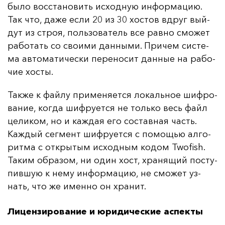
бы­ло вос­ста­но­вить ис­ход­ную ин­фор­ма­цию.
Так что, да­же ес­ли 20 из 30 хос­тов вдруг вый­
дут из строя, поль­зо­ва­тель все рав­но смо­жет
ра­бо­тать со сво­ими дан­ны­ми. При­чем сис­те­
ма ав­то­ма­ти­чес­ки пе­ре­но­сит дан­ные на ра­бо­
чие хос­ты.
Так­же к фай­лу при­ме­ня­ет­ся ло­каль­ное шиф­ро­
ва­ние, ког­да шиф­ру­ет­ся не толь­ко весь файл
це­ли­ком, но и каж­дая его сос­тав­ная часть.
Каж­дый сег­мент шиф­ру­ет­ся с по­мощью ал­го­
рит­ма с от­кры­тым ис­ход­ным ко­дом Twofish.
Та­ким об­ра­зом, ни один хост, хра­ня­щий пос­ту­
пив­шую к не­му ин­фор­ма­цию, не смо­жет уз­
нать, что же имен­но он хра­нит.
Лицензирование и юридические аспекты