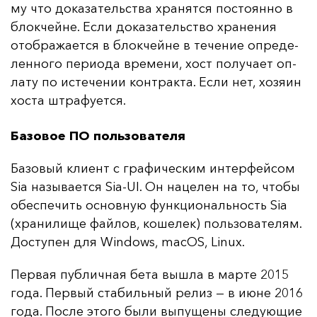
му что до­ка­за­тель­ства хра­нят­ся пос­то­ян­но в
блок­чей­не. Ес­ли до­ка­за­тель­ство хра­не­ния
отоб­ра­жа­ет­ся в блок­чей­не в те­че­ние оп­ре­де­
лен­но­го пе­ри­ода вре­ме­ни, хост по­лу­ча­ет оп­
ла­ту по ис­те­че­нии кон­трак­та. Ес­ли нет, хо­зя­ин
хос­та штра­фу­ет­ся.
Базовое ПО пользователя
Ба­зо­вый кли­ент с гра­фи­чес­ким ин­тер­фей­сом
Sia на­зы­ва­ет­ся Sia-UI. Он на­це­лен на то, что­бы
обес­пе­чить ос­нов­ную фун­кци­ональ­ность Sia
(хра­ни­ли­ще фай­лов, ко­ше­лек) поль­зо­ва­те­лям.
Дос­ту­пен для Windows, macOS, Linux.
Пер­вая пуб­лич­ная бе­та выш­ла в мар­те 2015
го­да. Пер­вый ста­биль­ный ре­лиз — в и­юне 2016
го­да. Пос­ле это­го бы­ли вы­пу­ще­ны сле­ду­ющие