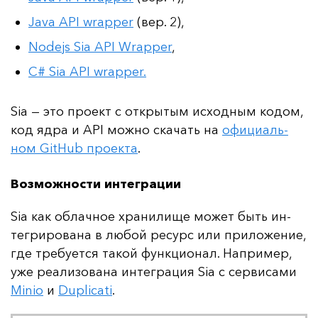
Java API wrapper
(вер. 2),
Nodejs Sia API Wrapper
,
C# Sia API wrapper.
Sia — это про­ект с от­кры­тым ис­ход­ным ко­дом,
код яд­ра и API мож­но ска­чать на
офи­ци­аль­
ном GitHub про­ек­та
.
Возможности интеграции
Sia как об­лач­ное хра­ни­ли­ще мо­жет быть ин­
тег­ри­ро­ва­на в лю­бой ре­сурс или при­ло­же­ние,
где тре­бу­ет­ся та­кой фун­кци­онал. Нап­ри­мер,
уже ре­али­зо­ва­на ин­тег­ра­ция Sia с сер­ви­са­ми
Minio
и
Duplicati
.