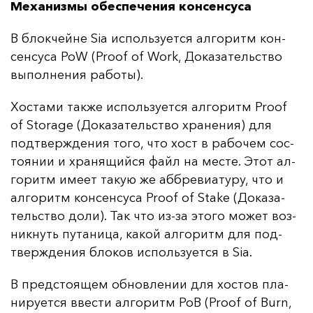
Механизмы обеспечения консенсуса
В блок­чей­не Sia ис­поль­зу­ет­ся ал­го­ритм кон­
сен­су­са PoW (Proof of Work, До­ка­за­тель­ство
вы­пол­не­ния ра­бо­ты).
Хос­та­ми так­же ис­поль­зу­ет­ся ал­го­ритм Proof
of Storage (До­ка­за­тель­ство хра­не­ния) для
под­твер­жде­ния то­го, что хост в ра­бо­чем сос­
то­янии и хра­ня­щий­ся файл на мес­те. Этот ал­
го­ритм име­ет та­кую же аб­бре­ви­ату­ру, что и
ал­го­ритм кон­сен­су­са Proof of Stake (До­ка­за­
тель­ство до­ли). Так что из-за это­го мо­жет воз­
ник­нуть пу­та­ни­ца, ка­кой ал­го­ритм для под­
твер­жде­ния бло­ков ис­поль­зу­ет­ся в Sia.
В пред­сто­ящем об­нов­ле­нии для хос­тов пла­
ни­ру­ет­ся ввес­ти ал­го­ритм PoB (Proof of Burn,