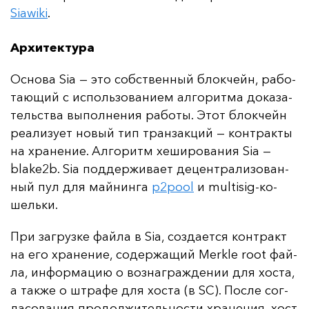
Siawiki
.
Архитектура
Ос­но­ва Sia — это собс­твен­ный блок­чейн, ра­бо­
та­ющий с ис­поль­зо­ва­ни­ем ал­го­рит­ма до­ка­за­
тель­ства вы­пол­не­ния ра­бо­ты. Этот блок­чейн
ре­али­зу­ет но­вый тип тран­зак­ций — кон­трак­ты
на хра­не­ние. Ал­го­ритм хе­ши­ро­ва­ния Sia —
blake2b. Sia под­дер­жи­ва­ет де­цен­тра­ли­зо­ван­
ный пул для май­нин­га
p2pool
и multisig-ко­
шель­ки.
При заг­руз­ке фай­ла в Sia, соз­да­ет­ся кон­тракт
на его хра­не­ние, со­дер­жа­щий Merkle root фай­
ла, ин­фор­ма­цию о воз­наг­раж­де­нии для хос­та,
а так­же о штра­фе для хос­та (в SC). Пос­ле сог­
ла­со­ва­ния про­дол­жи­тель­нос­ти хра­не­ния, хост