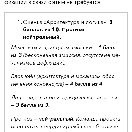
фи­ка­ции в свя­зи с этим не тре­бу­ет­ся.
Оценка «Архитектура и логика»:
8
баллов из 10. Прогноз
нейтральный.
Ме­ха­низм и прин­ци­пы эмис­сии —
1 балл
из 3
(бес­ко­неч­ная эмис­сия, от­сутс­твие ме­
ха­низ­мов деф­ля­ции)
.
Блок­чейн (ар­хи­тек­ту­ра и ме­ха­низм обес­
пе­че­ния кон­сен­су­са) —
4 бал­ла из 4
.
Ли­цен­зи­ро­ва­ние и юри­ди­чес­кие ас­пек­ты
—
3 бал­ла из 3
.
Прог­ноз —
ней­траль­ный
. Ко­ман­да про­ек­та
ис­поль­зу­ет не­ор­ди­нар­ный спо­соб по­лу­че­