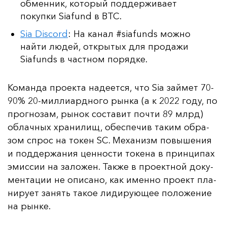
обменник, который поддерживает
покупки Siafund в BTC.
Sia Discord
: На канал #siafunds можно
найти людей, открытых для продажи
Siafunds в частном порядке.
Ко­ман­да про­ек­та на­де­ет­ся, что Sia зай­мет 70-
90% 20-мил­ли­ар­дно­го рын­ка (а к 2022 го­ду, по
прог­но­зам, ры­нок сос­та­вит поч­ти 89 млрд)
об­лач­ных хра­ни­лищ, обес­пе­чив та­ким об­ра­
зом спрос на то­кен SC. Ме­ха­низм по­вы­ше­ния
и под­дер­жа­ния цен­нос­ти то­ке­на в прин­ци­пах
эмис­сии на за­ло­жен. Так­же в про­ек­тной до­ку­
мен­та­ции не опи­са­но, как имен­но про­ект пла­
ни­ру­ет за­нять та­кое ли­ди­ру­ющее по­ло­же­ние
на рын­ке.