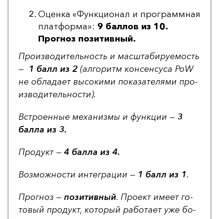
Оценка «Функционал и программная
платформа»:
9 баллов из 10.
Прогноз позитивный.
Про­из­во­ди­тель­ность и мас­шта­би­ру­емость
—
1 балл из 2
(ал­го­ритм кон­сен­су­са PoW
не об­ла­да­ет вы­со­ки­ми по­ка­за­те­ля­ми про­
из­во­ди­тель­нос­ти).
Встро­ен­ные ме­ха­низ­мы и фун­кции —
3
бал­ла из 3.
Про­дукт —
4 бал­ла из 4.
Воз­мож­нос­ти ин­тег­ра­ции —
1 балл из 1
.
Прог­ноз —
по­зи­тив­ный
. Про­ект име­ет го­
то­вый про­дукт, ко­то­рый ра­бо­та­ет уже бо­