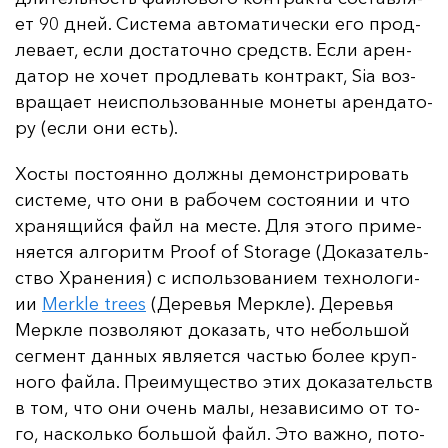
ет 90 дней. Сис­те­ма ав­то­ма­ти­чес­ки его прод­
ле­ва­ет, ес­ли дос­та­точ­но средств. Ес­ли арен­
да­тор не хо­чет прод­ле­вать кон­тракт, Sia воз­
вра­ща­ет не­ис­поль­зо­ван­ные мо­не­ты арен­да­то­
ру (ес­ли они есть).
Хос­ты пос­то­ян­но дол­жны де­монс­три­ро­вать
сис­те­ме, что они в ра­бо­чем сос­то­янии и что
хра­ня­щий­ся файл на мес­те. Для это­го при­ме­
ня­ет­ся ал­го­ритм Proof of Storage (До­ка­за­тель­
ство Хра­не­ния) с ис­поль­зо­ва­ни­ем тех­но­ло­ги­
ии
Merkle trees
(Де­ревья Мер­кле). Де­ревья
Мер­кле поз­во­ля­ют до­ка­зать, что не­боль­шой
сег­мент дан­ных яв­ля­ет­ся частью бо­лее круп­
но­го фай­ла. Пре­иму­щес­тво этих до­ка­за­тель­ств
в том, что они очень ма­лы, не­за­ви­си­мо от то­
го, нас­коль­ко боль­шой файл. Это важ­но, по­то­