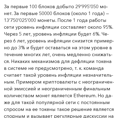
За пер­вые 100 бло­ков до­бы­то 29’995’050 мо­
нет. За пер­вые 50000 бло­ков (око­ло 1 го­да) —
13’750’025’000 мо­не­ты. Пос­ле 1 го­да ра­бо­ты
се­ти уро­вень ин­фля­ции сос­тав­ля­ет око­ло 95%.
Че­рез 5 лет, уро­вень ин­фля­ции бу­дет 6%. Че­
рез 6 лет, уро­вень ин­фля­ции сни­зит­ся при­мер­
но до 3% и бу­дет ос­та­вать­ся на этом уров­не в
те­че­ние мно­гих лет, очень мед­лен­но сни­жать­
ся. Ни­ка­ких ме­ха­низ­мов для деф­ля­ции то­ке­на
в сис­те­ме не пре­дус­мот­ре­но, т. к. ко­ман­да
счи­та­ет та­кой уро­вень ин­фля­ции нез­на­чи­тель­
ным. При­ме­ром крип­то­ва­лю­ты с не­ог­ра­ни­чен­
ной эмис­си­ей и не­ог­ра­ни­чен­ным фи­наль­ным
ко­ли­чес­твом мо­нет яв­ля­ет­ся Ethereum. Но да­
же для та­кой по­пу­ляр­ной се­ти с пос­то­ян­ным
спро­сом на ее то­ке­ны та­кое ре­ше­ние яв­ля­ет­ся
спор­ным и вы­зы­ва­ет ре­гу­ляр­ные дис­кус­сии на