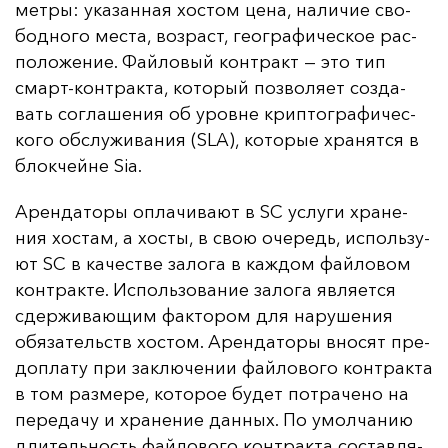
мет­ры: ука­зан­ная хос­том це­на, на­ли­чие сво­
бод­но­го мес­та, воз­раст, ге­ог­ра­фи­чес­кое рас­
по­ло­же­ние. Фай­ло­вый кон­тракт — это тип
смарт-кон­трак­та, ко­то­рый поз­во­ля­ет соз­да­
вать сог­ла­ше­ния об уров­не крип­тог­ра­фи­чес­
ко­го об­слу­жи­ва­ния (SLA), ко­то­рые хра­нят­ся в
блок­чей­не Sia.
Арен­да­то­ры оп­ла­чи­ва­ют в SC ус­лу­ги хра­не­
ния хос­там, а хос­ты, в свою оче­редь, ис­поль­зу­
ют SC в ка­чес­тве за­ло­га в каж­дом фай­ло­вом
кон­трак­те. Ис­поль­зо­ва­ние за­ло­га яв­ля­ет­ся
сдер­жи­ва­ющим фак­то­ром для на­ру­ше­ния
обя­за­тель­ств хос­том. Арен­да­то­ры вно­сят пре­
доп­ла­ту при зак­лю­че­нии фай­ло­во­го кон­трак­та
в том раз­ме­ре, ко­то­рое бу­дет пот­ра­че­но на
пе­ре­да­чу и хра­не­ние дан­ных. По умол­ча­нию
дли­тель­ность фай­ло­во­го кон­трак­та сос­тав­ля­