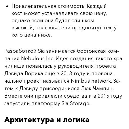
Привлекательная стоимость. Каждый
хост может устанавливать свою цену,
однако если она будет слишком
высокой, пользователи предпочтут тех, у
кого цена ниже.
Раз­ра­бот­кой Sia за­ни­ма­ет­ся бос­тон­ская ком­
па­ния Nebulous Inc. Идея соз­да­ния та­ко­го хра­
ни­ли­ща по­яви­лась у ру­ко­во­ди­те­ля про­ек­та
Дэ­ви­да Во­ри­ка еще в 2013 го­ду и пер­во­на­
чаль­но про­ект на­зы­вал­ся Nimbus network. За­
тем к Дэ­ви­ду при­со­еди­нил­ся Люк Чам­пин.
Вмес­те они прив­лек­ли средс­тва и в 2015 го­ду
за­пус­ти­ли плат­фор­му Sia Storage.
Архитектура и логика