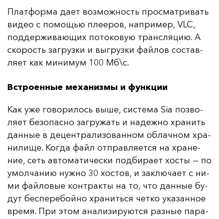
Плат­фор­ма да­ет воз­мож­ность прос­мат­ри­вать
ви­део с по­мощью пле­еров, нап­ри­мер, VLC,
под­дер­жи­ва­ющих по­то­ко­вую тран­сля­цию. А
ско­рость заг­руз­ки и выг­руз­ки фай­лов сос­тав­
ля­ет как ми­ни­мум 100 Мб\с.
Встроенные механизмы и функции
Как уже го­во­ри­лось вы­ше, сис­те­ма Sia поз­во­
ля­ет бе­зо­пас­но заг­ру­жать и на­деж­но хра­нить
дан­ные в де­цен­тра­ли­зо­ван­ном об­лач­ном хра­
ни­ли­ще. Ког­да файл от­прав­ля­ет­ся на хра­не­
ние, сеть ав­то­ма­ти­чес­ки под­би­ра­ет хос­ты — по
умол­ча­нию нуж­но 30 хос­тов, и зак­лю­ча­ет с ни­
ми фай­ло­вые кон­трак­ты на то, что дан­ные бу­
дут бес­пе­ре­бой­но хра­нить­ся чет­ко ука­зан­ное
вре­мя. При этом ана­ли­зи­ру­ют­ся раз­ные па­ра­