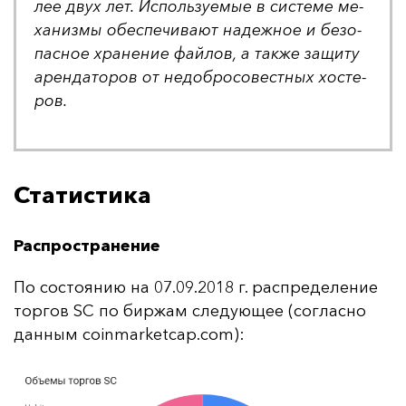
лее двух лет. Ис­поль­зу­емые в сис­те­ме ме­
ха­низ­мы обес­пе­чи­ва­ют на­деж­ное и бе­зо­
пас­ное хра­не­ние фай­лов, а так­же за­щи­ту
арен­да­то­ров от не­доб­ро­со­вес­тных хос­те­
ров.
Статистика
Распространение
По сос­то­янию на 07.09.2018 г. рас­пре­де­ле­ние
тор­гов SC по бир­жам сле­ду­ющее (сог­лас­но
дан­ным coinmarketcap.com):