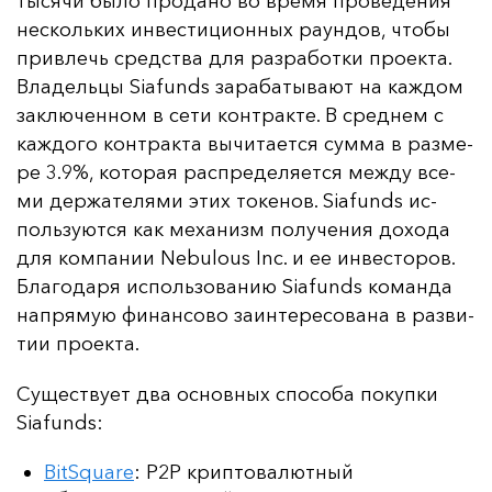
ты­ся­чи бы­ло про­да­но во вре­мя про­ве­де­ния
нес­коль­ких ин­вес­ти­ци­он­ных ра­ун­дов, что­бы
прив­лечь средс­тва для раз­ра­бот­ки про­ек­та.
Вла­дель­цы Siafunds за­ра­ба­ты­ва­ют на каж­дом
зак­лю­чен­ном в се­ти кон­трак­те. В сред­нем с
каж­до­го кон­трак­та вы­чи­та­ет­ся сум­ма в раз­ме­
ре 3.9%, ко­то­рая рас­пре­де­ля­ет­ся меж­ду все­
ми дер­жа­те­ля­ми этих то­ке­нов. Siafunds ис­
поль­зу­ют­ся как ме­ха­низм по­лу­че­ния до­хо­да
для ком­па­нии Nebulous Inc. и ее ин­вес­то­ров.
Бла­го­да­ря ис­поль­зо­ва­нию Siafunds ко­ман­да
нап­ря­мую фи­нан­со­во за­ин­те­ре­со­ва­на в раз­ви­
тии про­ек­та.
Су­щес­тву­ет два ос­нов­ных спо­со­ба по­куп­ки
Siafunds:
BitSquare
: P2P криптовалютный