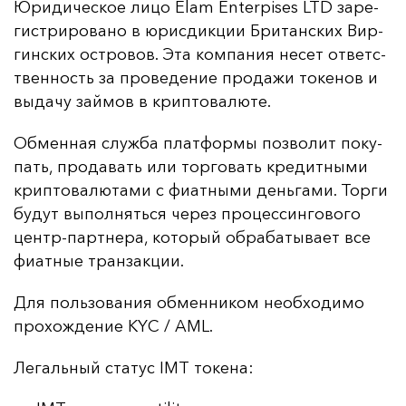
Юри­ди­чес­кое ли­цо Elam Enterpises LTD за­ре­
гис­три­ро­ва­но в юрис­дик­ции Бри­тан­ских Вир­
гин­ских ос­тро­вов. Эта ком­па­ния не­сет от­ветс­
твен­ность за про­ве­де­ние про­да­жи то­ке­нов и
вы­да­чу зай­мов в крип­то­ва­лю­те.
Об­мен­ная служ­ба плат­фор­мы поз­во­лит по­ку­
пать, про­да­вать или тор­го­вать кре­дит­ны­ми
крип­то­ва­лю­та­ми с фи­ат­ны­ми день­га­ми. Тор­ги
бу­дут вы­пол­нять­ся че­рез про­цес­син­го­во­го
центр-пар­тне­ра, ко­то­рый об­ра­ба­ты­ва­ет все
фи­ат­ные тран­зак­ции.
Для поль­зо­ва­ния об­мен­ни­ком не­об­хо­ди­мо
про­хож­де­ние KYC / AML.
Ле­галь­ный ста­тус IMT то­ке­на: