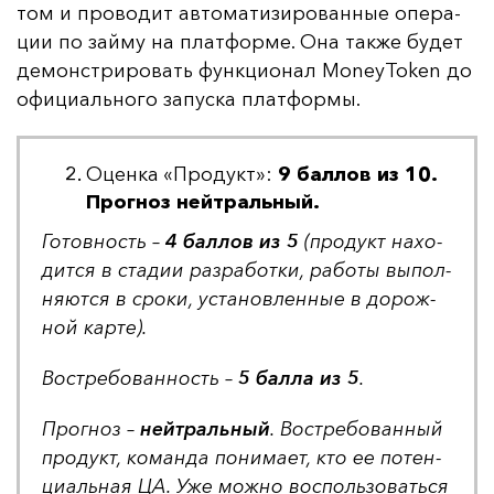
том и про­во­дит ав­то­ма­ти­зи­ро­ван­ные опе­ра­
ции по зай­му на плат­фор­ме. Она так­же бу­дет
де­монс­три­ро­вать фун­кци­онал MoneyToken до
офи­ци­аль­но­го за­пус­ка плат­фор­мы.
Оценка «Продукт»:
9 баллов из 10.
Прогноз нейтральный.
Го­тов­ность –
4 бал­лов из 5
(про­дукт на­хо­
дит­ся в ста­дии раз­ра­бот­ки, ра­бо­ты вы­пол­
ня­ют­ся в сро­ки, ус­та­нов­лен­ные в до­рож­
ной кар­те).
Вос­тре­бо­ван­ность –
5 бал­ла из 5
.
Прог­ноз –
ней­траль­ный
. Вос­тре­бо­ван­ный
про­дукт, ко­ман­да по­ни­ма­ет, кто ее по­тен­
ци­аль­ная ЦА. Уже мож­но вос­поль­зо­вать­ся