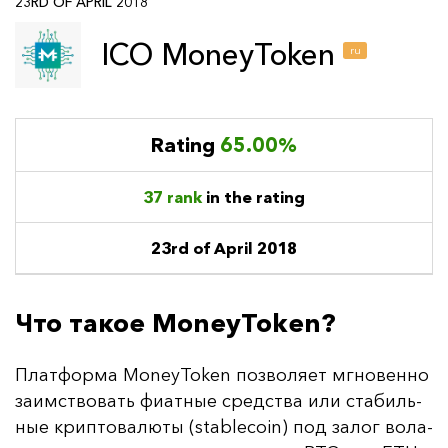
23RD OF APRIL 2018
ICO MoneyToken
ru
Rating
65.00%
37 rank
in the rating
23rd of April 2018
Что такое MoneyToken?
Плат­фор­ма MoneyToken поз­во­ля­ет мгно­вен­но
за­имс­тво­вать фи­ат­ные средс­тва или ста­биль­
ные крип­то­ва­лю­ты (stablecoin) под за­лог во­ла­