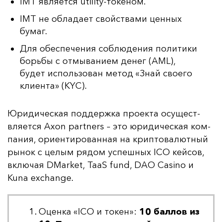
IMT является utility-токеном.
IMT не обладает свойствами ценных
бумаг.
Для обеспечения соблюдения политики
борьбы с отмыванием денег (AML),
будет использован метод «Знай своего
клиента» (KYC).
Юри­ди­чес­кая под­дер­жка про­ек­та осу­щест­
вля­ет­ся Axon partners – это юри­ди­чес­кая ком­
па­ния, ори­ен­ти­ро­ван­ная на крип­то­ва­лют­ный
ры­нок с це­лым ря­дом ус­пеш­ных ICO кей­сов,
вклю­чая DMarket, TaaS fund, DAO Casino и
Kuna exchange.
Оценка «ICO и токен»:
10 баллов из