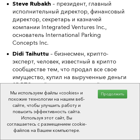
Steve Rubakh
– президент, главный
исполнительный директор, финансовый
директор, секретарь и казначей
компании Integrated Ventures Inc.,
основатель International Parking
Concepts Inc.
Didi Taihuttu
– бизнесмен, крипто-
эксперт, человек, известный в крипто
сообществе тем, что продал все свое
имущество, купил на вырученные деньги
85 BTC и сейчас живет с семьей в
кемпинге, ожидая криптовалютного
Мы используем файлы «cookies» и
Продолжить
похожие технологии на нашем веб-
бума.
сайте, чтобы улучшить работу и
Sally Eaves
– бизнесвумен, писатель,
повысить эффективность сайта.
Используя этот сайт, Вы
представитель Forbes Technology
соглашаетесь с размещением cookie-
Council. Принимает активное участие во
файлов на Вашем компьютере.
многих разработках области блокчейн, а