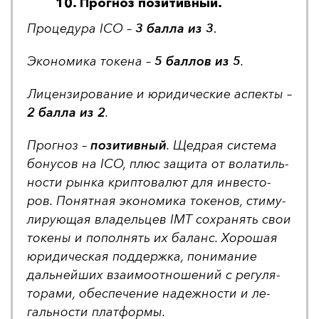
10. Прогноз позитивный.
Про­це­ду­ра ICO –
3 бал­ла из 3
.
Эко­но­ми­ка то­ке­на –
5 бал­лов из 5
.
Ли­цен­зи­ро­ва­ние и юри­ди­чес­кие ас­пек­ты –
2 бал­ла из 2
.
Прог­ноз –
по­зи­тив­ный
. Щед­рая сис­те­ма
бо­ну­сов на ICO, плюс за­щи­та от во­ла­тиль­
нос­ти рын­ка крип­то­ва­лют для ин­вес­то­
ров. По­нят­ная эко­но­ми­ка то­ке­нов, сти­му­
ли­ру­ющая вла­дель­цев IMT сох­ра­нять свои
то­ке­ны и по­пол­нять их ба­ланс. Хо­ро­шая
юри­ди­чес­кая под­дер­жка, по­ни­ма­ние
даль­ней­ших вза­имо­от­но­ше­ний с ре­гу­ля­
то­ра­ми, обес­пе­че­ние на­деж­нос­ти и ле­
галь­нос­ти плат­фор­мы.