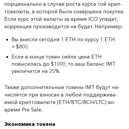
пор­ци­ональ­но в слу­чае рос­та кур­са той крип­
то­ва­лю­ты, в ко­то­рой бы­ла со­вер­ше­на по­куп­ка.
Ес­ли курс этой ва­лю­ты за вре­мя ICO упа­дет,
кор­рек­ция про­из­во­дит­ся не бу­дет. Нап­ри­мер:
Вы внесли сегодня 1 ETH по курсу 1 ETH
= $800.
Если в конце токен сейла цена ETH
повысилась до $1000, то ваш баланс IMT
увеличится на 25%.
Так­же до­пол­ни­тель­ные то­ке­ны IMT бу­дут на­
чис­лят­ся при взно­сах в лю­бой под­дер­жи­ва­
емой крип­то­ва­лю­те (ETH/BTC/BCH/LTC) во
вре­мя Pre Sale.
Экономика токена