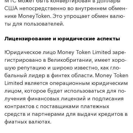
MTC мо­жет быть кон­вер­ти­ро­ван в дол­ла­ры
США не­пос­редс­твен­но во внут­рен­нем об­мен­
ни­ке MoneyToken. Это уп­ро­ща­ет об­мен ва­лю­
ты для поль­зо­ва­те­лей.
Лицензирование и юридические аспекты
Юри­ди­чес­кое ли­цо Money Token Limited за­ре­
гис­три­ро­ва­но в Ве­ли­коб­ри­та­нии, име­ет хо­ро­
шую ре­пу­та­цию и ши­ро­ко из­вес­тно, как гло­
баль­ный ли­дер в фин­тех об­лас­ти. Money Token
Limited яв­ля­ет­ся опе­ра­ци­он­ным юри­ди­чес­ким
ли­цом, ко­то­рое бу­дет ис­поль­зо­вать­ся для по­
лу­че­ния фи­нан­со­вых ли­цен­зий и под­пи­са­ния
кон­трак­тов с пос­тав­щи­ка­ми пла­теж­ных
средств и пар­тне­ра­ми для вы­да­чи кре­ди­тов в
фи­ат­ных ва­лю­тах.