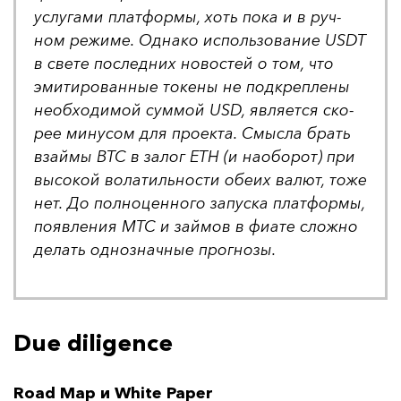
ус­лу­га­ми плат­фор­мы, хоть по­ка и в руч­
ном ре­жи­ме. Од­на­ко ис­поль­зо­ва­ние USDT
в све­те пос­лед­них но­вос­тей о том, что
эми­ти­ро­ван­ные то­ке­ны не под­креп­ле­ны
не­об­хо­ди­мой сум­мой USD, яв­ля­ет­ся ско­
рее ми­ну­сом для про­ек­та. Смыс­ла брать
взай­мы BTC в за­лог ETH (и на­обо­рот) при
вы­со­кой во­ла­тиль­нос­ти обе­их ва­лют, то­же
нет. До пол­но­цен­но­го за­пус­ка плат­фор­мы,
по­яв­ле­ния MTC и зай­мов в фи­ате слож­но
де­лать од­ноз­нач­ные прог­но­зы.
Due diligence
Road Map и White Paper