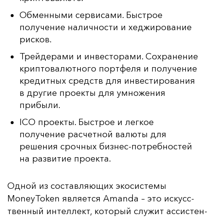
Обменными сервисами. Быстрое
получение наличности и хеджирование
рисков.
Трейдерами и инвесторами. Сохранение
криптовалютного портфеля и получение
кредитных средств для инвестирования
в другие проекты для умножения
прибыли.
ICO проекты. Быстрое и легкое
получение расчетной валюты для
решения срочных бизнес-потребностей
на развитие проекта.
Од­ной из сос­тав­ля­ющих эко­сис­те­мы
MoneyToken яв­ля­ет­ся Amanda – это ис­кусс­
твен­ный ин­тел­лект, ко­то­рый слу­жит ас­сис­тен­