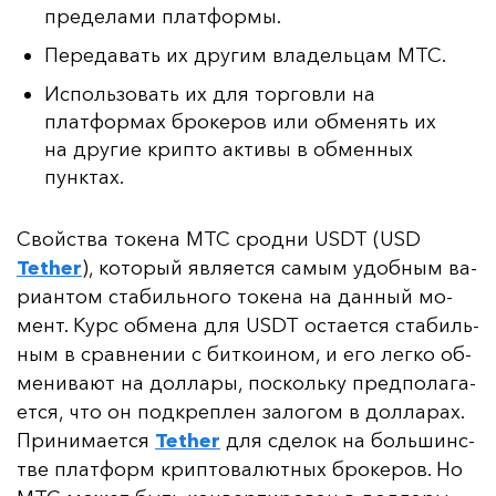
пределами платформы.
Передавать их другим владельцам MTC.
Использовать их для торговли на
платформах брокеров или обменять их
на другие крипто активы в обменных
пунктах.
Свой­ства то­ке­на MTC срод­ни USDT (USD
Tether
), ко­то­рый яв­ля­ет­ся са­мым удоб­ным ва­
ри­ан­том ста­биль­но­го то­ке­на на дан­ный мо­
мент. Курс об­ме­на для USDT ос­та­ет­ся ста­биль­
ным в срав­не­нии с бит­ко­ином, и его лег­ко об­
ме­ни­ва­ют на дол­ла­ры, пос­коль­ку пред­по­ла­га­
ет­ся, что он под­креп­лен за­ло­гом в дол­ла­рах.
При­ни­ма­ет­ся
Tether
для сде­лок на боль­шинс­
тве плат­форм крип­то­ва­лют­ных бро­ке­ров. Но