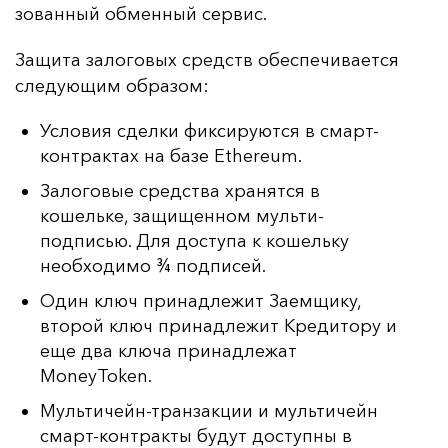
зо­ван­ный об­мен­ный сер­вис.
За­щи­та за­ло­го­вых средств обес­пе­чи­ва­ет­ся
сле­ду­ющим об­ра­зом:
Условия сделки фиксируются в смарт-
контрактах на базе Ethereum.
Залоговые средства хранятся в
кошельке, защищенном мульти-
подписью. Для доступа к кошельку
необходимо ¾ подписей.
Один ключ принадлежит Заемщику,
второй ключ принадлежит Кредитору и
еще два ключа принадлежат
MoneyToken.
Мультичейн-транзакции и мультичейн
смарт-контракты будут доступны в