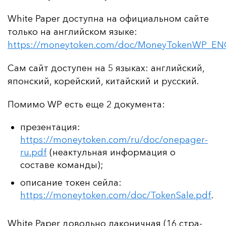
White Paper дос­туп­на на офи­ци­аль­ном сай­те
толь­ко на ан­глий­ском язы­ке:
https://moneytoken.com/doc/MoneyTokenWP_EN
Сам сайт дос­ту­пен на 5 язы­ках: ан­глий­ский,
япон­ский, ко­рей­ский, ки­тай­ский и рус­ский.
По­ми­мо WP есть еще 2 до­ку­мен­та:
презентация:
https://moneytoken.com/ru/doc/onepager-
ru.pdf
(неактульная информация о
составе команды);
описание токен сейла:
https://moneytoken.com/doc/TokenSale.pdf
.
White Paper до­воль­но ла­ко­нич­ная (16 стра­