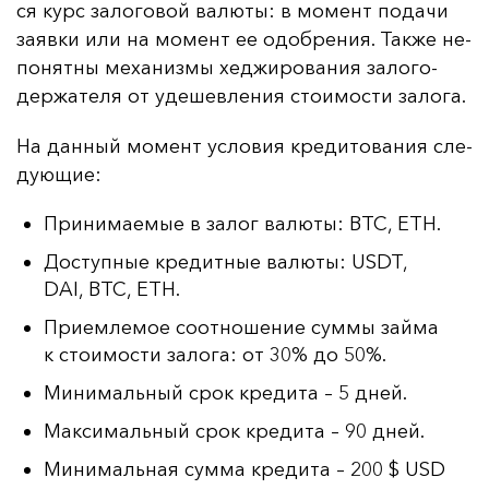
ся курс за­ло­го­вой ва­лю­ты: в мо­мент по­да­чи
за­яв­ки или на мо­мент ее одоб­ре­ния. Так­же не­
по­нят­ны ме­ха­низ­мы хед­жи­ро­ва­ния за­ло­го­
дер­жа­те­ля от уде­шев­ле­ния сто­имос­ти за­ло­га.
На дан­ный мо­мент ус­ло­вия кре­ди­то­ва­ния сле­
ду­ющие:
Принимаемые в залог валюты: BTC, ETH.
Доступные кредитные валюты: USDT,
DAI, BTC, ETH.
Приемлемое соотношение суммы займа
к стоимости залога: от 30% до 50%.
Минимальный срок кредита – 5 дней.
Максимальный срок кредита – 90 дней.
Минимальная сумма кредита – 200 $ USD