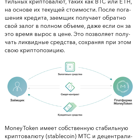
тиль­ных крип­то­ва­лют, та­ких как BTC или ETH,
на ос­но­ве их те­ку­щей сто­имос­ти. Пос­ле по­га­
ше­ния кре­ди­та, за­ем­щик по­лу­ча­ет об­рат­но
свой за­лог в пол­ном объ­еме, да­же ес­ли он за
это вре­мя вы­рос в це­не. Это поз­во­ля­ет по­лу­
чать лик­вид­ные средс­тва, сох­ра­няя при этом
свою крип­то­по­зи­цию.
MoneyToken име­ет собс­твен­ную ста­биль­ную
крип­то­ва­лю­ту (stablecoin) MTC и де­цен­тра­ли­