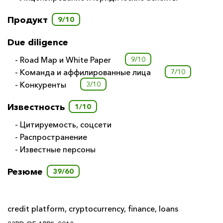
Продукт
9/10
Due diligence
- Road Map и White Paper
9/10
- Команда и аффилированные лица
7/10
- Конкуренты
3/10
Известность
1/10
- Цитируемость, соцсети
- Распространение
- Известные персоны
Резюме
39/60
credit platform
,
cryptocurrency
,
finance
,
loans