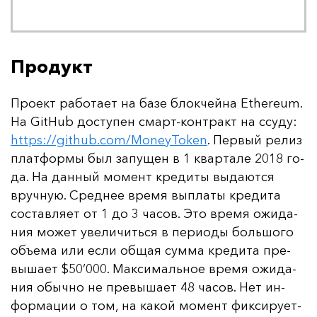
Продукт
Про­ект ра­бо­та­ет на ба­зе блок­чей­на Ethereum.
На GitHub дос­ту­пен смарт-кон­тракт на ссу­ду:
https://github.com/MoneyToken
. Пер­вый ре­лиз
плат­фор­мы был за­пу­щен в 1 квар­та­ле 2018 го­
да. На дан­ный мо­мент кре­ди­ты вы­да­ют­ся
вруч­ную. Сред­нее вре­мя вып­ла­ты кре­ди­та
сос­тав­ля­ет от 1 до 3 ча­сов. Это вре­мя ожи­да­
ния мо­жет уве­ли­чить­ся в пе­ри­оды боль­шо­го
объ­ема или ес­ли об­щая сум­ма кре­ди­та пре­
вы­ша­ет $50’000. Мак­си­маль­ное вре­мя ожи­да­
ния обыч­но не пре­вы­ша­ет 48 ча­сов. Нет ин­
фор­ма­ции о том, на ка­кой мо­мент фик­си­ру­ет­