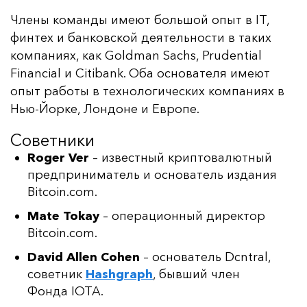
Чле­ны ко­ман­ды име­ют боль­шой опыт в IT,
фин­тех и бан­ков­ской де­ятель­нос­ти в та­ких
ком­па­ни­ях, как Goldman Sachs, Prudential
Financial и Citibank. Оба ос­но­ва­те­ля име­ют
опыт ра­бо­ты в тех­но­ло­ги­чес­ких ком­па­ни­ях в
Нью-Й­ор­ке, Лон­до­не и Ев­ро­пе.
Советники
Roger Ver
– известный криптовалютный
предприниматель и основатель издания
Bitcoin.com.
Mate Tokay
– операционный директор
Bitcoin.com.
David Allen Cohen
– основатель Dcntral,
советник
Hashgraph
, бывший член
Фонда IOTA.