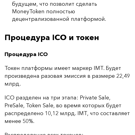
будущем, что позволит сделать
MoneyToken полностью
децентрализованной платформой.
Процедура ICO и токен
Процедура ICO
То­кен плат­фор­мы име­ет мар­кер IMT. Бу­дет
про­из­ве­де­на ра­зо­вая эмис­сия в раз­ме­ре 22,49
млрд.
ICO раз­де­лен на три эта­па: Private Sale,
PreSale, Token Sale, во вре­мя ко­то­рых бу­дет
рас­пре­де­ле­но 10,12 млрд. IMT, что сос­тав­ля­ет
ме­нее 50%.