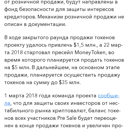
от роз­нич­ной про­да­жи, бу­дут нап­рав­ле­ны в
фонд бе­зо­пас­нос­ти для за­щи­ты ин­те­ре­сов
кре­ди­то­ров. Ме­ха­низм роз­нич­ной про­да­жи не
опи­сан в до­ку­мен­та­ции.
В хо­де зак­ры­то­го ра­ун­да про­да­жи то­ке­нов
про­ек­ту уда­лось прив­лечь $1,5 млн., а 22 мар­
та 2018 стар­то­вал пре­сейл MoneyToken, во
вре­мя ко­то­ро­го пла­ни­ру­ет­ся про­дать то­ке­нов
на $5 млн. В даль­ней­шем, на ос­нов­ном эта­пе
про­да­жи, пла­ни­ру­ет­ся осу­щес­твить про­да­жу
то­ке­нов на сум­му до $35 млн.
1 мар­та 2018 го­да ко­ман­да про­ек­та
со­об­щи­
ла
, что для за­щи­ты сво­их ин­вес­то­ров от нес­
та­биль­но­го рын­ка крип­то­ва­лют, ба­ланс то­ке­
нов всех учас­тни­ков Pre Sale бу­дет пе­ре­оце­
нен в кон­це про­да­жи то­ке­нов и уве­ли­чен про­