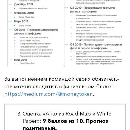
За вы­пол­не­ни­ем ко­ман­дой сво­их обя­за­тель­
ств мож­но сле­дить в офи­ци­аль­ном бло­ге:
https://medium.com/@moneytoken
.
Оценка «Анализ Road Map и White
Paper»:
9 баллов из 10. Прогноз
позитивный.