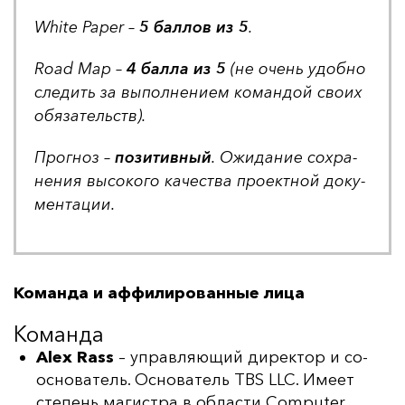
White Paper –
5 бал­лов из 5
.
Road Map –
4 бал­ла из 5
(не очень удоб­но
сле­дить за вы­пол­не­ни­ем ко­ман­дой сво­их
обя­за­тель­ств).
Прог­ноз –
по­зи­тив­ный
. Ожи­да­ние сох­ра­
не­ния вы­со­ко­го ка­чес­тва про­ек­тной до­ку­
мен­та­ции.
Команда и аффилированные лица
Команда
Alex Rass
– управляющий директор и со-
основатель. Основатель TBS LLC. Имеет
степень магистра в области Computer