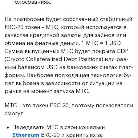
голосованиях.
На плат­фор­ме бу­дет собс­твен­ный ста­биль­ный
ERC-20 то­кен – MTC, ко­то­рый ис­поль­зу­ет­ся в
ка­чес­тве кре­дит­ной ва­лю­ты для зай­мов или
об­ме­на на фи­ат­ные день­ги. 1 MTC = 1 USD.
Сум­ма вы­пу­щен­ных MTC бу­дет пок­ры­та CDP
(Crypto Collateralized Debt Positions) или рав­
ным ба­лан­сом USD на бан­ков­ских сче­тах плат­
фор­мы. На­ибо­лее под­хо­дя­щая тех­но­ло­гия бу­
дет выб­ра­на в за­ви­си­мос­ти от си­ту­ации на
рын­ке на мо­мент за­пус­ка MTC.
MTC – это то­кен ERC-20, по­это­му поль­зо­ва­те­ли
смо­гут:
Передавать MTC в свои кошельки
Ethereum
ERC-20 и хранить их за