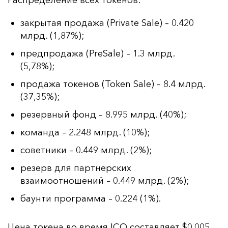
Рас­пре­де­ле­ние всех то­ке­нов:
закрытая продажа (Private Sale) – 0.420
млрд. (1,87%);
предпродажа (PreSale) – 1.3 млрд.
(5,78%);
продажа токенов (Token Sale) – 8.4 млрд.
(37,35%);
резервный фонд – 8.995 млрд. (40%);
команда – 2.248 млрд. (10%);
советники – 0.449 млрд. (2%);
резерв для партнерских
взаимоотношений – 0.449 млрд. (2%);
баунти программа – 0.224 (1%).
Це­на то­ке­на во вре­мя ICO сос­тав­ля­ет $0.005.