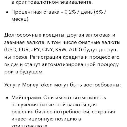
в криптовалютном эквиваленте.
Процентная ставка – 0,2% / день (6% /
месяц).
Дол­гос­роч­ные кре­ди­ты, дру­гая за­ло­го­вая и
за­ем­ная ва­лю­та, в том чис­ле фи­ат­ные ва­лю­ты
(USD, EUR, JPY, CNY, KRW, AUD) бу­дут дос­туп­
ны поз­же. Ре­гис­тра­ция кре­ди­та и про­цесс его
вы­да­чи ста­нут ав­то­ма­ти­зи­ро­ван­ной про­це­ду­
рой в бу­ду­щем.
Ус­лу­ги MoneyToken мо­гут быть вос­тре­бо­ва­ны:
Майнерами. Они имеют возможность
получения расчетной валюты для
решения бизнес-потребностей, сохраняя
инвестиционную позицию в
криптовалюте.