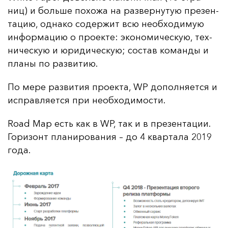
ниц) и боль­ше по­хо­жа на раз­вер­ну­тую пре­зен­
та­цию, од­на­ко со­дер­жит всю не­об­хо­ди­мую
ин­фор­ма­цию о про­ек­те: эко­но­ми­чес­кую, тех­
ни­чес­кую и юри­ди­чес­кую; сос­тав ко­ман­ды и
пла­ны по раз­ви­тию.
По ме­ре раз­ви­тия про­ек­та, WP до­пол­ня­ет­ся и
ис­прав­ля­ет­ся при не­об­хо­ди­мос­ти.
Road Map есть как в WP, так и в пре­зен­та­ции.
Го­ри­зонт пла­ни­ро­ва­ния – до 4 квар­та­ла 2019
го­да.