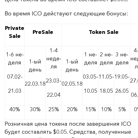
Во вре­мя ICO дей­ству­ют сле­ду­ющие бо­ну­сы:
Private
PreSale
Token Sale
Sale
1-4
4
1-6 не­
1 не­
2 не­
3 не­
не­де­
не­
1-ый
1-ый
де­ля
де­ля
де­ля
де­ля
ля
л
день
день
07.02-
03.05-
11.05-
19.05-
23.03-
27.
22.03.18
02.05.18
21.03
10.05
18.05
26.05
22.04
06
40%
30%
25%
20%
15%
10%
5%
0
Роз­нич­ная це­на то­ке­на пос­ле за­вер­ше­ния ICO
бу­дет сос­тав­лять $0.05. Средс­тва, по­лу­чен­ные