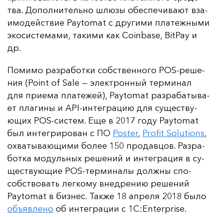
тва. До­пол­ни­тель­но шлю­зы обес­пе­чи­ва­ют вза­
имо­дей­ствие Paytomat с дру­ги­ми пла­теж­ны­ми
эко­сис­те­ма­ми, та­ки­ми как Coinbase, BitPay и
др.
По­ми­мо раз­ра­бот­ки собс­твен­но­го POS-ре­ше­
ния (Point of Sale — элек­трон­ный тер­ми­нал
для при­ема пла­те­жей), Paytomat раз­ра­ба­ты­ва­
ет пла­ги­ны и API-ин­тег­ра­цию для су­щес­тву­
ющих POS-сис­тем. Еще в 2017 го­ду Paytomat
был ин­тег­ри­ро­ван с ПО
Poster
,
Profit Solutions
,
ох­ва­ты­ва­ющи­ми бо­лее 150 про­дав­цов. Раз­ра­
бот­ка мо­дуль­ных ре­ше­ний и ин­тег­ра­ция в су­
щес­тву­ющие POS-тер­ми­на­лы дол­жны спо­
собс­тво­вать лег­ко­му внед­ре­нию ре­ше­ний
Paytomat в биз­нес. Так­же 18 ап­ре­ля 2018 бы­ло
объ­яв­ле­но
об ин­тег­ра­ции с 1C:Enterprise.