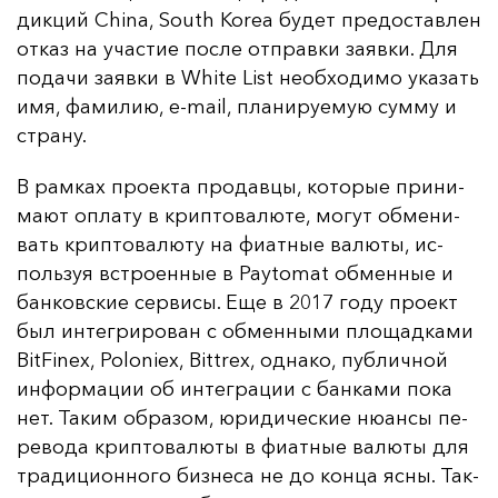
дик­ций China, South Korea бу­дет пре­дос­тав­лен
от­каз на учас­тие пос­ле от­прав­ки за­яв­ки. Для
по­да­чи за­яв­ки в White List не­об­хо­ди­мо ука­зать
имя, фа­ми­лию, e-mail, пла­ни­ру­емую сум­му и
стра­ну.
В рам­ках про­ек­та про­дав­цы, ко­то­рые при­ни­
ма­ют оп­ла­ту в крип­то­ва­лю­те, мо­гут об­ме­ни­
вать крип­то­ва­лю­ту на фи­ат­ные ва­лю­ты, ис­
поль­зуя встро­ен­ные в Paytomat об­мен­ные и
бан­ков­ские сер­ви­сы. Еще в 2017 го­ду про­ект
был ин­тег­ри­ро­ван с об­мен­ны­ми пло­щад­ка­ми
BitFinex, Poloniex, Bittrex, од­на­ко, пуб­лич­ной
ин­фор­ма­ции об ин­тег­ра­ции с бан­ка­ми по­ка
нет. Та­ким об­ра­зом, юри­ди­чес­кие ню­ан­сы пе­
ре­во­да крип­то­ва­лю­ты в фи­ат­ные ва­лю­ты для
тра­ди­ци­он­но­го биз­не­са не до кон­ца яс­ны. Так­