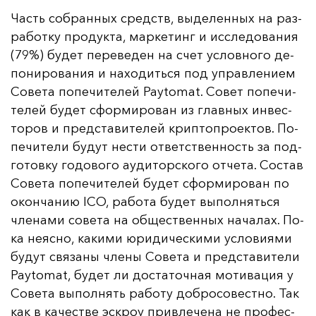
Часть соб­ран­ных средств, вы­де­лен­ных на раз­
ра­бот­ку про­дук­та, мар­ке­тинг и ис­сле­до­ва­ния
(79%) бу­дет пе­ре­ве­ден на счет ус­лов­но­го де­
по­ни­ро­ва­ния и на­хо­дить­ся под уп­рав­ле­ни­ем
Со­ве­та по­пе­чи­те­лей Paytomat. Со­вет по­пе­чи­
те­лей бу­дет сфор­ми­ро­ван из глав­ных ин­вес­
то­ров и пред­ста­ви­те­лей крип­топ­ро­ек­тов. По­
пе­чи­те­ли бу­дут нес­ти от­ветс­твен­ность за под­
го­тов­ку го­до­во­го а­уди­тор­ско­го от­че­та. Сос­тав
Со­ве­та по­пе­чи­те­лей бу­дет сфор­ми­ро­ван по
окон­ча­нию ICO, ра­бо­та бу­дет вы­пол­нять­ся
чле­на­ми со­ве­та на об­щес­твен­ных на­ча­лах. По­
ка не­яс­но, ка­ки­ми юри­ди­чес­ки­ми ус­ло­ви­ями
бу­дут свя­за­ны чле­ны Со­ве­та и пред­ста­ви­те­ли
Paytomat, бу­дет ли дос­та­точ­ная мо­ти­ва­ция у
Со­ве­та вы­пол­нять ра­бо­ту доб­ро­со­вес­тно. Так
как в ка­чес­тве эс­кроу прив­ле­че­на не про­фес­