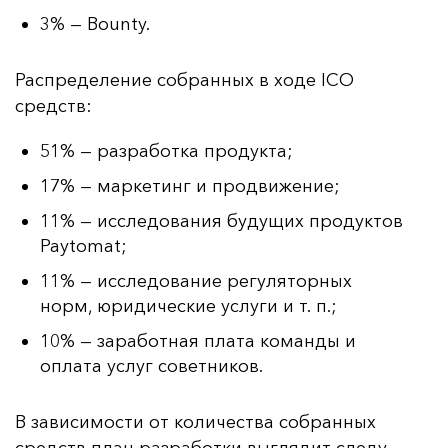
3% — Bounty.
Рас­пре­де­ле­ние соб­ран­ных в хо­де ICO
средств:
51% — разработка продукта;
17% — маркетинг и продвижение;
11% — исследования будущих продуктов
Paytomat;
11% — исследование регуляторных
норм, юридические услуги и т. п.;
10% — заработная плата команды и
оплата услуг советников.
В за­ви­си­мос­ти от ко­ли­чес­тва соб­ран­ных
средств план раз­ра­бот­ки выг­ля­дит сле­ду­