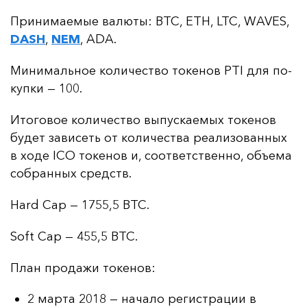
При­ни­ма­емые ва­лю­ты: BTC, ETH, LTC, WAVES,
DASH
,
NEM
, ADA.
Ми­ни­маль­ное ко­ли­чес­тво то­ке­нов PTI для по­
куп­ки — 100.
Ито­го­вое ко­ли­чес­тво вы­пус­ка­емых то­ке­нов
бу­дет за­ви­сеть от ко­ли­чес­тва ре­али­зо­ван­ных
в хо­де ICO то­ке­нов и, со­от­ветс­твен­но, объ­ема
соб­ран­ных средств.
Hard Cap — 1755,5 BTC.
Soft Cap — 455,5 BTC.
План про­да­жи то­ке­нов:
2 марта 2018 — начало регистрации в