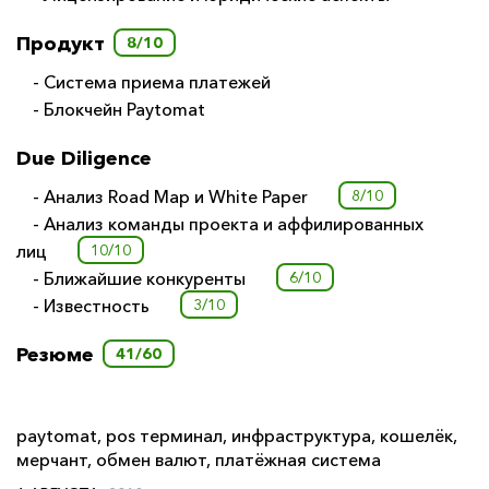
Продукт
8/10
- Система приема платежей
- Блокчейн Paytomat
Due Diligence
- Анализ Road Map и White Paper
8/10
- Анализ команды проекта и аффилированных
лиц
10/10
- Ближайшие конкуренты
6/10
- Известность
3/10
Резюме
41/60
paytomat
,
pos терминал
,
инфраструктура
,
кошелёк
,
мерчант
,
обмен валют
,
платёжная система