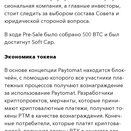
си­ональ­ная ком­па­ния, а глав­ные ин­вес­то­ры,
сто­ит сле­дить за вы­бо­ром сос­та­ва Со­ве­та и
юри­ди­чес­кой сто­ро­ной воп­ро­са.
В хо­де Pre-Sale бы­ло соб­ра­но 500 BTC и был
дос­тиг­нут Soft Cap.
Экономика токена
В ос­но­ве кон­цеп­ции Paytomat на­хо­дит­ся блок­
чейн, с по­мощью ко­то­ро­го все учас­тни­ки пла­
теж­ных про­цес­сов по­лу­ча­ют воз­наг­раж­де­ние
за ис­поль­зо­ва­ние Paytomat. Раз­ра­бот­чи­ки
крип­топ­ро­ек­тов, мер­чан­ты, ко­то­рые при­ни­
ма­ют крип­то­ва­лют­ные пла­те­жи, по­лу­ча­ют то­
ке­ны PTM в ка­чес­тве воз­наг­раж­де­ния. Ко­неч­
ные пот­ре­би­те­ли, ко­то­рые пла­тят крип­то­ва­