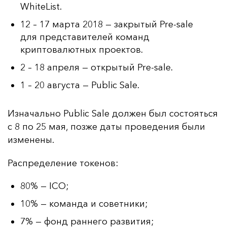
WhiteList.
12
–
17 марта 2018 — закрытый Pre-sale
для представителей команд
криптовалютных проектов.
2
–
18 апреля — открытый Pre-sale.
1
–
20 августа — Public Sale.
Из­на­чаль­но Public Sale дол­жен был сос­то­ять­ся
с 8 по 25 мая, поз­же да­ты про­ве­де­ния бы­ли
из­ме­не­ны.
Рас­пре­де­ле­ние то­ке­нов:
80% — ICO;
10% — команда и советники;
7% — фонд раннего развития;