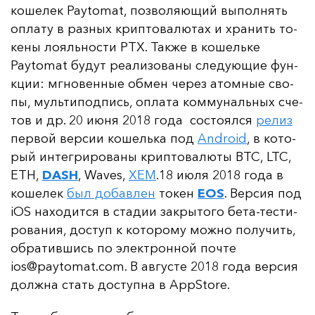
ко­ше­лек Paytomat, поз­во­ля­ющий вы­пол­нять
оп­ла­ту в раз­ных крип­то­ва­лю­тах и хра­нить то­
ке­ны ло­яль­нос­ти PTX. Так­же в ко­шель­ке
Paytomat бу­дут ре­али­зо­ва­ны сле­ду­ющие фун­
кции: мгно­вен­ные об­мен че­рез атом­ные сво­
пы, муль­ти­под­пись, оп­ла­та ком­му­наль­ных сче­
тов и др. 20 и­юня 2018 го­да сос­то­ял­ся
ре­лиз
пер­вой вер­сии ко­шель­ка под
Android
, в ко­то­
рый ин­тег­ри­ро­ва­ны крип­то­ва­лю­ты BTC, LTC,
ETH,
DASH
, Waves,
XEM
.18 и­юля 2018 го­да в
ко­ше­лек
был до­бав­лен
то­кен
EOS
. Вер­сия под
iOS на­хо­дит­ся в ста­дии зак­ры­то­го бе­та-тес­ти­
ро­ва­ния, дос­туп к ко­то­ро­му мож­но по­лу­чить,
об­ра­тив­шись по элек­трон­ной поч­те
ios@paytomat.com
. В ав­гус­те 2018 го­да вер­сия
дол­жна стать дос­туп­на в AppStore.