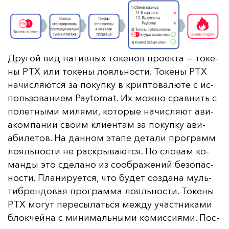
Дру­гой вид на­тив­ных то­ке­нов про­ек­та — то­ке­
ны PTX или то­ке­ны ло­яль­нос­ти. То­ке­ны PTX
на­чис­ля­ют­ся за по­куп­ку в крип­то­ва­лю­те с ис­
поль­зо­ва­ни­ем Paytomat. Их мож­но срав­нить с
по­лет­ны­ми ми­ля­ми, ко­то­рые на­чис­ля­ют ави­
аком­па­нии сво­им кли­ен­там за по­куп­ку ави­
аби­ле­тов. На дан­ном эта­пе де­та­ли прог­рамм
ло­яль­нос­ти не рас­кры­ва­ют­ся. По сло­вам ко­
ман­ды это сде­ла­но из со­об­ра­же­ний бе­зо­пас­
нос­ти. Пла­ни­ру­ет­ся, что бу­дет соз­да­на муль­
тиб­рен­до­вая прог­рам­ма ло­яль­нос­ти. То­ке­ны
PTX мо­гут пе­ре­сы­лать­ся меж­ду учас­тни­ка­ми
блок­чей­на с ми­ни­маль­ны­ми ко­мис­си­ями. Пос­