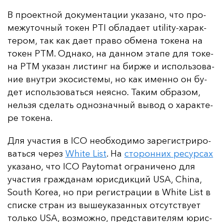
В про­ек­тной до­ку­мен­та­ции ука­за­но, что про­
ме­жу­точ­ный то­кен PTI об­ла­да­ет utility-ха­рак­
те­ром, так как да­ет пра­во об­ме­на то­ке­на на
то­кен PTM. Од­на­ко, на дан­ном эта­пе для то­ке­
на PTM ука­зан лис­тинг на бир­же и ис­поль­зо­ва­
ние внут­ри эко­сис­те­мы, но как имен­но он бу­
дет ис­поль­зо­вать­ся не­яс­но. Та­ким об­ра­зом,
нель­зя сде­лать од­ноз­нач­ный вы­вод о ха­рак­те­
ре то­ке­на.
Для учас­тия в ICO не­об­хо­ди­мо за­ре­гис­три­ро­
вать­ся че­рез
White List
. На
сто­рон­них ре­сур­сах
ука­за­но, что ICO Paytomat ог­ра­ни­че­но для
учас­тия граж­да­нам юрис­дик­ций USA, China,
South Korea, но при ре­гис­тра­ции в White List в
спис­ке стран из вы­ше­ука­зан­ных от­сутс­тву­ет
толь­ко USA, воз­мож­но, пред­ста­ви­те­лям юрис­