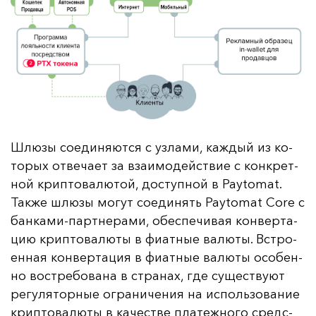
Шлю­зы со­еди­ня­ют­ся с уз­ла­ми, каж­дый из ко­
то­рых от­ве­ча­ет за вза­имо­дей­ствие с кон­крет­
ной крип­то­ва­лю­той, дос­туп­ной в Paytomat.
Так­же шлю­зы мо­гут со­еди­нять Paytomat Core с
бан­ка­ми-пар­тне­ра­ми, обес­пе­чи­вая кон­вер­та­
цию крип­то­ва­лю­ты в фи­ат­ные ва­лю­ты. Встро­
ен­ная кон­вер­та­ция в фи­ат­ные ва­лю­ты осо­бен­
но вос­тре­бо­ва­на в стра­нах, где су­щес­тву­ют
ре­гу­ля­тор­ные ог­ра­ни­че­ния на ис­поль­зо­ва­ние
крип­то­ва­лю­ты в ка­чес­тве пла­теж­но­го средс­