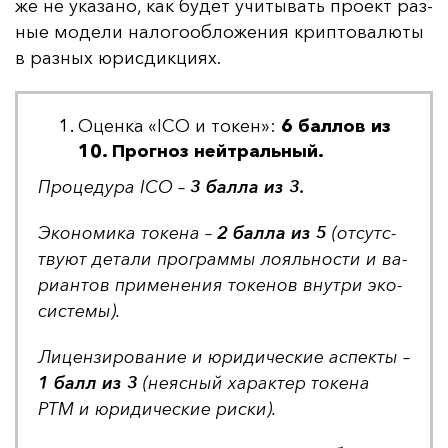
же не ука­за­но, как бу­дет учи­ты­вать про­ект раз­
ные мо­де­ли на­ло­го­об­ло­же­ния крип­то­ва­лю­ты
в раз­ных юрис­дик­ци­ях.
Оценка «ICO и токен»:
6 баллов из
10. Прогноз нейтральный.
Про­це­ду­ра ICO –
3 бал­ла из 3.
Эко­но­ми­ка то­ке­на –
2 бал­ла из 5
(от­сутс­
тву­ют де­та­ли прог­рам­мы ло­яль­нос­ти и ва­
ри­ан­тов при­ме­не­ния то­ке­нов внут­ри эко­
сис­те­мы).
Ли­цен­зи­ро­ва­ние и юри­ди­чес­кие ас­пек­ты –
1 балл из 3
(не­яс­ный ха­рак­тер то­ке­на
PTM и юри­ди­чес­кие рис­ки).