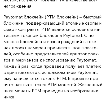
лю­той, по­лу­ча­ют то­ке­ны PTX в ка­чес­тве воз­
наг­раж­де­ния.
Paytomat блок­чейн (PTM блок­чейн) — быс­трый
блок­чейн, под­дер­жи­ва­ющий атом­ные сво­пы и
смарт-кон­трак­ты. PTM яв­ля­ет­ся ос­нов­ным на­
тив­ным то­ке­ном блок­чей­на Paytomat. С по­
мощью блок­чей­на и воз­наг­раж­де­ний в то­ке­
нах про­ект на­ме­рен прив­ле­кать поль­зо­ва­те­
лей, осо­бен­но пред­ста­ви­те­лей крип­топ­ро­ек­
тов и мер­чан­тов к ис­поль­зо­ва­нию Paytomat.
Каж­дый раз, ког­да про­да­вец по­лу­ча­ет пла­теж
в крип­то­ва­лю­те с ис­поль­зо­ва­ни­ем Paytomat,
ему на­чис­ля­ют­ся то­ке­ны PTM. В про­ек­те при­
ня­то на­зы­вать то­кен PTM мо­не­той. Жиз­нен­ный
цикл мо­не­ты PTM при­ве­ден на изоб­ра­же­нии
ни­же: