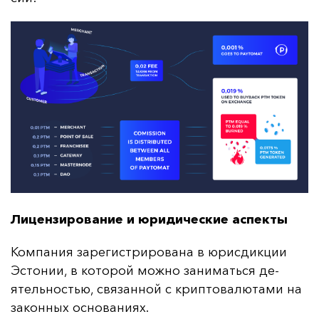
Лицензирование и юридические аспекты
Ком­па­ния за­ре­гис­три­ро­ва­на в юрис­дик­ции
Эс­то­нии, в ко­то­рой мож­но за­ни­мать­ся де­
ятель­ностью, свя­зан­ной с крип­то­ва­лю­та­ми на
за­кон­ных ос­но­ва­ни­ях.