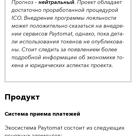
Прог­ноз –
ней­траль­ный
. Про­ект об­ла­да­ет
дос­та­точ­но про­ра­бо­тан­ной про­це­ду­рой
ICO. Внед­ре­ние прог­рам­мы ло­яль­нос­ти
мо­жет по­ло­жи­тель­но ска­зать­ся на внед­ре­
нии сер­ви­сов Paytomat, од­на­ко, по­ка де­та­
ли ис­поль­зо­ва­ния то­ке­нов не опуб­ли­ко­ва­
ны. Сто­ит сле­дить за по­яв­ле­ни­ем бо­лее
под­роб­ной ин­фор­ма­ции об эко­но­ми­ке то­
ке­на и юри­ди­чес­ких ас­пек­тах про­ек­та.
Продукт
Система приема платежей
Эко­сис­те­ма Paytomat сос­то­ит из сле­ду­ющих
ос­нов­ных эле­мен­тов: