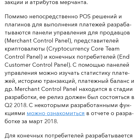
зак­ции и ат­ри­бу­тов мер­чан­та.
По­ми­мо не­пос­редс­твен­но POS ре­ше­ний и
пла­ги­нов для вы­пол­не­ния пла­те­жей раз­ра­ба­
ты­ва­ют­ся па­не­ли уп­рав­ле­ния для про­дав­цов
(Merchant Control Panel), пред­ста­ви­те­лей
крип­то­ва­лю­ты (Cryptocurrency Core Team
Control Panel) и ко­неч­ных пот­ре­би­те­лей (End
Customer Control Panel). С по­мощью па­не­лей
уп­рав­ле­ния мож­но изу­чать ста­тис­ти­ку пла­те­
жей, ис­то­рию тран­зак­ций, пла­теж­ный ба­ланс и
др. Merchant Control Panel на­хо­дит­ся в ста­дии
раз­ра­бот­ки, ее ре­лиз дол­жен был сос­то­ять­ся в
Q2 2018. С не­ко­то­ры­ми раз­ра­бо­тан­ны­ми фун­
кци­ями
мож­но оз­на­ко­мить­ся
в от­че­те о раз­ра­
бот­ке за март 2018.
Для ко­неч­ных пот­ре­би­те­лей раз­ра­ба­ты­ва­ет­ся