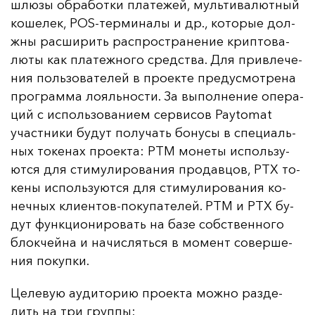
шлю­зы об­ра­бот­ки пла­те­жей, муль­ти­ва­лют­ный
ко­ше­лек, POS-тер­ми­на­лы и др., ко­то­рые дол­
жны рас­ши­рить рас­прос­тра­не­ние крип­то­ва­
лю­ты как пла­теж­но­го средс­тва. Для прив­ле­че­
ния поль­зо­ва­те­лей в про­ек­те пре­дус­мот­ре­на
прог­рам­ма ло­яль­нос­ти. За вы­пол­не­ние опе­ра­
ций с ис­поль­зо­ва­ни­ем сер­ви­сов Paytomat
учас­тни­ки бу­дут по­лу­чать бо­ну­сы в спе­ци­аль­
ных то­ке­нах про­ек­та: PTM мо­не­ты ис­поль­зу­
ют­ся для сти­му­ли­ро­ва­ния про­дав­цов, PTX то­
ке­ны ис­поль­зу­ют­ся для сти­му­ли­ро­ва­ния ко­
неч­ных кли­ен­тов-по­ку­па­те­лей. PTM и PTX бу­
дут фун­кци­они­ро­вать на ба­зе собс­твен­но­го
блок­чей­на и на­чис­лять­ся в мо­мент со­вер­ше­
ния по­куп­ки.
Це­ле­вую а­уди­то­рию про­ек­та мож­но раз­де­
лить на три груп­пы: