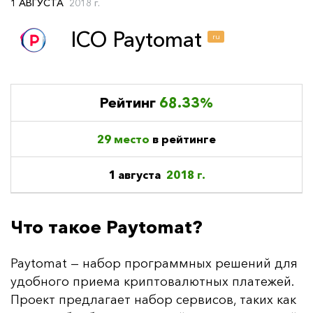
1 АВГУСТА
2018 г.
ICO Paytomat
ru
Рейтинг
68.33%
29 место
в рейтинге
1 августа
2018 г.
Что такое Paytomat?
Paytomat — на­бор прог­рам­мных ре­ше­ний для
удоб­но­го при­ема крип­то­ва­лют­ных пла­те­жей.
Про­ект пред­ла­га­ет на­бор сер­ви­сов, та­ких как