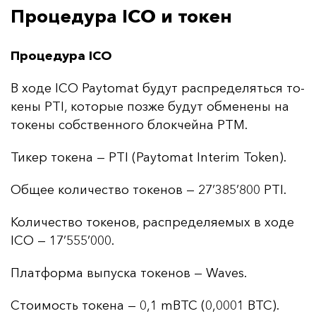
Процедура ICO и токен
Процедура ICO
В хо­де ICO Paytomat бу­дут рас­пре­де­лять­ся то­
ке­ны PTI, ко­то­рые поз­же бу­дут об­ме­не­ны на
то­ке­ны собс­твен­но­го блок­чей­на PTM.
Ти­кер то­ке­на — PTI (Paytomat Interim Token).
Об­щее ко­ли­чес­тво то­ке­нов — 27’385’800 PTI.
Ко­ли­чес­тво то­ке­нов, рас­пре­де­ля­емых в хо­де
ICO — 17’555’000.
Плат­фор­ма вы­пус­ка то­ке­нов — Waves.
Сто­имость то­ке­на — 0,1 mBTC (0,0001 BTC).