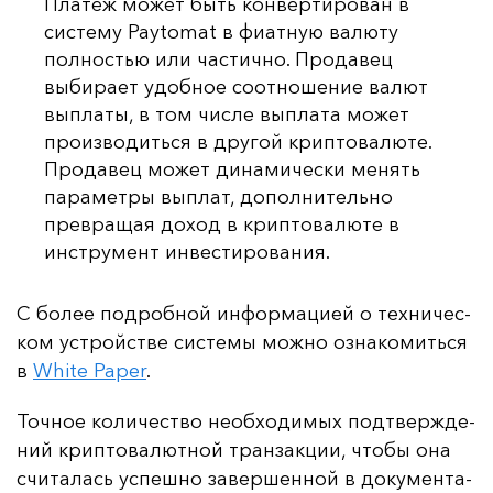
Платеж может быть конвертирован в
систему Paytomat в фиатную валюту
полностью или частично. Продавец
выбирает удобное соотношение валют
выплаты, в том числе выплата может
производиться в другой криптовалюте.
Продавец может динамически менять
параметры выплат, дополнительно
превращая доход в криптовалюте в
инструмент инвестирования.
С бо­лее под­роб­ной ин­фор­ма­ци­ей о тех­ни­чес­
ком ус­трой­стве сис­те­мы мож­но оз­на­ко­мить­ся
в
White Paper
.
Точ­ное ко­ли­чес­тво не­об­хо­ди­мых под­твер­жде­
ний крип­то­ва­лют­ной тран­зак­ции, что­бы она
счи­та­лась ус­пеш­но за­вер­шен­ной в до­ку­мен­та­