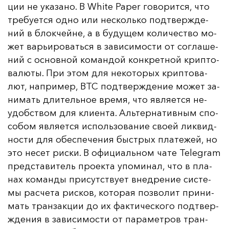
ции не ука­за­но. В White Paper го­во­рит­ся, что
тре­бу­ет­ся од­но или нес­коль­ко под­твер­жде­
ний в блок­чей­не, а в бу­ду­щем ко­ли­чес­тво мо­
жет варь­иро­вать­ся в за­ви­си­мос­ти от сог­ла­ше­
ний с ос­нов­ной ко­ман­дой кон­крет­ной крип­то­
ва­лю­ты. При этом для не­ко­то­рых крип­то­ва­
лют, нап­ри­мер, BTC под­твер­жде­ние мо­жет за­
ни­мать дли­тель­ное вре­мя, что яв­ля­ет­ся не­
удобс­твом для кли­ен­та. Аль­тер­на­тив­ным спо­
со­бом яв­ля­ет­ся ис­поль­зо­ва­ние сво­ей лик­вид­
нос­ти для обес­пе­че­ния быс­трых пла­те­жей, но
это не­сет рис­ки. В офи­ци­аль­ном ча­те Telegram
пред­ста­ви­тель про­ек­та упо­ми­нал, что в пла­
нах ко­ман­ды при­сутс­тву­ет внед­ре­ние сис­те­
мы рас­че­та рис­ков, ко­то­рая поз­во­лит при­ни­
мать тран­зак­ции до их фак­ти­чес­ко­го под­твер­
жде­ния в за­ви­си­мос­ти от па­ра­мет­ров тран­