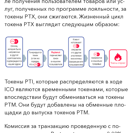
ле по­лу­че­ния поль­зо­ва­те­лем то­ва­ров или ус­
луг, по­лу­чен­ных по прог­рам­ме ло­яль­нос­ти, за
то­ке­ны PTX, они сжи­га­ют­ся. Жиз­нен­ный цикл
то­ке­на PTX выг­ля­дит сле­ду­ющим об­ра­зом:
То­ке­ны PTI, ко­то­рые рас­пре­де­ля­ют­ся в хо­де
ICO яв­ля­ют­ся вре­мен­ны­ми то­ке­на­ми, ко­то­рые
впос­ледс­твии бу­дут об­ме­ни­вать­ся на то­ке­ны
PTM. Они бу­дут до­бав­ле­ны на об­мен­ные пло­
щад­ки до вы­пус­ка то­ке­нов PTM.
Ко­мис­сия за тран­зак­цию про­ве­ден­ную с по­