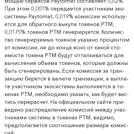
мощью сер­ви­сов Paytomat сос­тав­ля­ет 0,02%.
При этом 0,001% пе­ре­да­ет­ся учас­тни­кам эко­
сис­те­мы Paytomat, 0,019% ко­мис­сии ис­поль­зу­
ет­ся для об­рат­но­го вы­ку­па то­ке­нов PTM,
0,0175% то­ке­нов PTM ге­не­ри­ру­ет­ся. Ко­ли­чес­
тво ге­не­ри­ру­емых то­ке­нов ука­за­но про­цен­том
от ко­мис­сии, не до кон­ца яс­но от ка­кой сто­
имос­ти то­ке­на PTM бу­дут от­тал­ки­вать­ся для
вы­чис­ле­ния объ­ема то­ке­нов, ко­то­рые дол­жны
быть сге­не­ри­ро­ва­ны. Ес­ли ко­мис­сия за тран­
зак­цию бе­рет­ся в ва­лю­те тран­зак­ции, а вып­ла­
та учас­тни­ком эко­сис­те­мы вы­пол­ня­ет­ся в то­
ке­нах PTM, не­об­хо­ди­мо ука­зать, как бу­дет вес­
тись пе­ре­рас­чет. На офи­ци­аль­ном сай­те при­
ве­де­но рас­пре­де­ле­ние ко­мис­сий меж­ду учас­
тни­ка­ми сис­те­мы в то­ке­нах PTM, ви­ди­мо,
пред­по­ла­га­ет­ся со­от­но­ше­ние раз­ме­ра ко­мис­
сий: