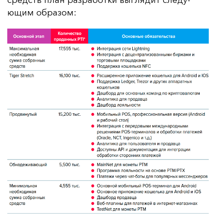
ющим об­ра­зом: