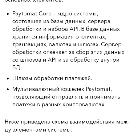
Paytomat Core — ядро системы,
состоящее из базы данных, сервера
обработки и набора API. В базе данных
хранится информация о клиентах,
транзакциях, валютах и шлюзах. Сервер
обработки отвечает за сбор этих данных
со шлюзов и API и за обработку внутри
БД.
Шлюзы обработки платежей.
Мультивалютный кошелек Paytomat,
позволяющий отправлять и принимать
платежи в разных криптовалютах.
Ни­же при­ве­де­на схе­ма вза­имо­дей­ствия меж­
ду эле­мен­та­ми сис­те­мы: