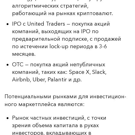
алгоритмических стратегий,
работающий на рынках криптовалют.
IPO c United Traders — покупка акций
компаний, выходящих на IPO по
предварительной подписке, с продажей
по истечении lock-up периода в 3-6
месяцев.
OTC — покупка акций непубличных
компаний, таких как: Space X, Slack,
Airbnb, Uber, Palantir и др.
По­тен­ци­аль­ны­ми рын­ка­ми для ин­вес­ти­ци­он­
но­го мар­кет­плей­са яв­ля­ют­ся:
Рынок частных инвестиций, с точки
зрения объема капитала в руках
инвесторов, вкладывающих в