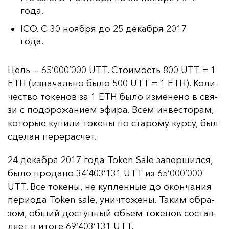
года.
ICO. С 30 ноября до 25 декабря 2017
года.
Цель — 65’000’000 UTT. Сто­имость 800 UTT = 1
ETH (из­на­чаль­но бы­ло 500 UTT = 1 ETH). Ко­ли­
чес­тво то­ке­нов за 1 ETH бы­ло из­ме­не­но в свя­
зи с по­до­ро­жа­ни­ем эфи­ра. Всем ин­вес­то­рам,
ко­то­рые ку­пи­ли то­ке­ны по ста­ро­му кур­су, был
сде­лан пе­ре­рас­чет.
24 де­каб­ря 2017 го­да Token Sale за­вер­шил­ся,
бы­ло про­да­но 34’403’131 UTT из 65’000’000
UTT. Все то­ке­ны, не куп­лен­ные до окон­ча­ния
пе­ри­ода Token sale, унич­то­же­ны. Та­ким об­ра­
зом, об­щий дос­туп­ный объ­ем то­ке­нов сос­тав­
ля­ет в ито­ге 69‘403’131 UTT.