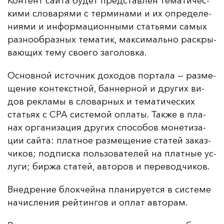
Кон­тент сай­та бу­дет пред­став­лен те­ма­ти­чес­
ки­ми сло­ва­ря­ми с тер­ми­на­ми и их оп­ре­де­ле­
ни­ями и ин­фор­ма­ци­он­ны­ми стать­ями са­мых
раз­но­об­раз­ных те­ма­тик, мак­си­маль­но рас­кры­
ва­ющих те­му сво­его за­го­лов­ка.
Ос­нов­ной ис­точ­ник до­хо­дов пор­та­ла — раз­ме­
ще­ние кон­текс­тной, бан­нер­ной и дру­гих ви­
дов рек­ла­мы в сло­вар­ных и те­ма­ти­чес­ких
стать­ях с СРА сис­те­мой оп­ла­ты. Так­же в пла­
нах ор­га­ни­за­ция дру­гих спо­со­бов мо­не­ти­за­
ции сай­та: плат­ное раз­ме­ще­ние ста­тей за­каз­
чи­ков; под­пис­ка поль­зо­ва­те­лей на плат­ные ус­
лу­ги; бир­жа ста­тей, ав­то­ров и пе­ре­вод­чи­ков.
Внед­ре­ние блок­чей­на пла­ни­ру­ет­ся в сис­те­ме
на­чис­ле­ния рей­тин­гов и оп­лат ав­то­рам.