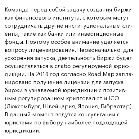
Ко­ман­да пе­ред со­бой за­да­чу соз­да­ния бир­жи
как фи­нан­со­во­го ин­сти­ту­та, с ко­то­рым мо­гут
сот­руд­ни­чать дру­гие ин­сти­ту­ци­ональ­ные кли­
ен­ты, та­кие как бан­ки или ин­вес­ти­ци­он­ные
фон­ды. По­это­му осо­бое вни­ма­ние уде­ля­ет­ся
воп­ро­су ли­цен­зи­ро­ва­ния. Пер­во­на­чаль­но, для
ус­ко­ре­ния за­пус­ка, де­ятель­ность бир­жи бу­дет
осу­щест­влять­ся в сла­бо ре­гу­ли­ру­емой юрис­
дик­ции. На 2018 год сог­лас­но Road Map зап­ла­
ни­ро­ва­но по­лу­че­ние ли­цен­зии для за­пус­ка
бир­жи в уз­на­ва­емой юрис­дик­ции с по­зи­тив­
ным ре­гу­ли­ро­ва­ни­ем крип­то­ва­лют и ICO
(Люк­сем­бург, Швей­ца­рия, Япо­ния, Гиб­рал­тар).
В дан­ный мо­мент ве­дут­ся кон­суль­та­ции с
юрис­та­ми по вы­бо­ру на­ибо­лее под­хо­дя­щей
юрис­дик­ции.