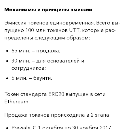
Механизмы и принципы эмиссии
Эмис­сия то­ке­нов еди­нов­ре­мен­ная. Все­го вы­
пу­ще­но 100 млн то­ке­нов UTT, ко­то­рые рас­
пре­де­ле­ны сле­ду­ющим об­ра­зом:
65 млн. — продажа;
30 млн. — для основателей и
сотрудников;
5 млн. — баунти.
То­кен стан­дар­та ERC20 вы­пу­щен в се­ти
Ethereum.
Про­да­жа то­ке­нов про­ис­хо­ди­ла в 2 эта­па:
Pre-sale. С 1 октября по 30 ноября 2017