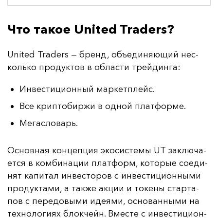
Что такое United Traders?
United Traders — бренд, объ­еди­ня­ющий нес­
коль­ко про­дук­тов в об­лас­ти трей­дин­га:
Инвестиционный маркетплейс.
Все криптобиржи в одной платформе.
Мегасловарь.
Ос­нов­ная кон­цеп­ция эко­сис­те­мы UT зак­лю­ча­
ет­ся в ком­би­на­ции плат­форм, ко­то­рые со­еди­
нят ка­пи­тал ин­вес­то­ров с ин­вес­ти­ци­он­ны­ми
про­дук­та­ми, а так­же ак­ции и то­ке­ны стар­та­
пов с пе­ре­до­вы­ми иде­ями, ос­но­ван­ны­ми на
тех­но­ло­ги­ях блок­чейн. Вмес­те с ин­вес­ти­ци­он­