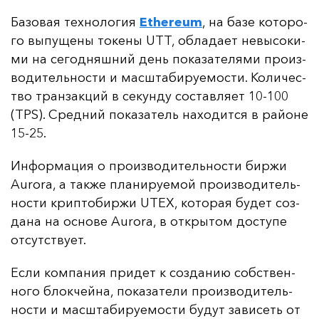
Ба­зо­вая тех­но­ло­гия
Ethereum
, на ба­зе ко­то­ро­
го вы­пу­ще­ны то­ке­ны UTT, об­ла­да­ет не­вы­со­ки­
ми на се­год­няш­ний день по­ка­за­те­ля­ми про­из­
во­ди­тель­нос­ти и мас­шта­би­ру­емос­ти. Ко­ли­чес­
тво тран­зак­ций в се­кун­ду сос­тав­ля­ет 10-100
(TPS). Сред­ний по­ка­за­тель на­хо­дит­ся в рай­оне
15-25.
Ин­фор­ма­ция о про­из­во­ди­тель­нос­ти бир­жи
Aurora, а так­же пла­ни­ру­емой про­из­во­ди­тель­
нос­ти крип­то­бир­жи UTEX, ко­то­рая бу­дет соз­
да­на на ос­но­ве Aurora, в от­кры­том дос­ту­пе
от­сутс­тву­ет.
Ес­ли ком­па­ния при­дет к соз­да­нию собс­твен­
но­го блок­чей­на, по­ка­за­те­ли про­из­во­ди­тель­
нос­ти и мас­шта­би­ру­емос­ти бу­дут за­ви­сеть от