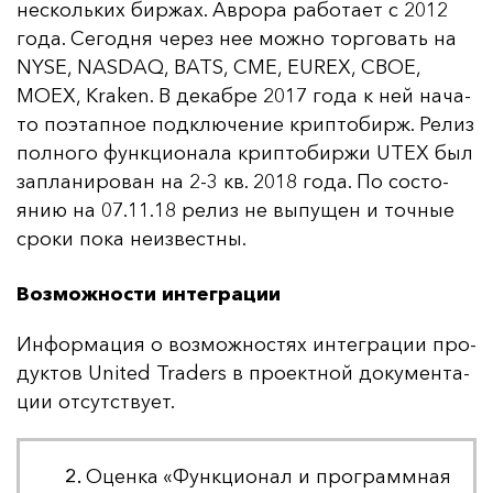
нес­коль­ких бир­жах. Ав­ро­ра ра­бо­та­ет с 2012
го­да. Се­год­ня че­рез нее мож­но тор­го­вать на
NYSE, NASDAQ, BATS, CME, EUREX, CBOE,
MOEX, Kraken. В де­каб­ре 2017 го­да к ней на­ча­
то по­этап­ное под­клю­че­ние крип­то­бирж. Ре­лиз
пол­но­го фун­кци­она­ла крип­то­бир­жи UTEX был
зап­ла­ни­ро­ван на 2-3 кв. 2018 го­да. По сос­то­
янию на 07.11.18 ре­лиз не вы­пу­щен и точ­ные
сро­ки по­ка не­из­вес­тны.
Возможности интеграции
Ин­фор­ма­ция о воз­мож­нос­тях ин­тег­ра­ции про­
дук­тов United Traders в про­ек­тной до­ку­мен­та­
ции от­сутс­тву­ет.
Оценка «Функционал и программная