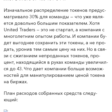
Из­на­чаль­ное рас­пре­де­ле­ние то­ке­нов пре­дус­
мат­ри­ва­ло 30% для ко­ман­ды — что уже яв­ля­
ет­ся до­воль­но боль­шим по­ка­за­те­лем. Хо­тя
United Traders — это не стар­тап, а ком­па­ния с
мно­го­лет­ним опы­том ра­бо­ты. И ком­па­нии бу­
дет вы­год­нее сох­ра­нить эти то­ке­ны, а не про­
дать, уро­нив тем са­мым це­ну на них. Но в свя­
зи с сжи­га­ни­ем неп­ро­дан­ных то­ке­нов, про­
цент, на­хо­дя­щий­ся в ру­ках ко­ман­ды уве­ли­чил­
ся до 43. Что да­ет ком­па­нии боль­ше воз­мож­
нос­тей для ма­ни­пу­ли­ро­ва­ни­ем це­ной то­ке­на
на бир­жах.
План рас­хо­дов соб­ран­ных средств сле­ду­
ющий: