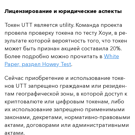
Лицензирование и юридические аспекты
То­кен UTT яв­ля­ет­ся utility. Ко­ман­да про­ек­та
про­ве­ла про­вер­ку то­ке­на по тес­ту Хо­уи, в ре­
зуль­та­те ко­то­рой ве­ро­ят­ность то­го, что то­кен
мо­жет быть приз­нан ак­ци­ей сос­та­ви­ла 20%.
Бо­лее под­роб­но мож­но про­чи­тать в
White
Paper, раз­дел Howey Test
.
Сей­час при­об­ре­те­ние и ис­поль­зо­ва­ние то­ке­
нов UTT зап­ре­ще­но граж­да­нам или ре­зи­ден­
там ге­ог­ра­фи­чес­кой зо­ны, в ко­то­рой дос­туп к
крип­то­ва­лю­те или циф­ро­вым то­ке­нам, ли­бо
их ис­поль­зо­ва­ние зап­ре­ще­но при­ме­ни­мы­ми
за­ко­на­ми, дек­ре­та­ми, нор­ма­тив­но-пра­во­вы­ми
ак­та­ми, до­го­во­ра­ми или ад­ми­нис­тра­тив­ны­ми
ак­та­ми.