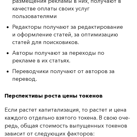
размещения рекламы в них, получают в
качестве оплаты своих услуг
пользователями
Редакторы получают за редактирование
и оформление статей, за оптимизацию
статей для поисковиков.
Авторы получают за переходы по
рекламе в их статьях.
Переводчики получают от авторов за
перевод.
Перспективы роста цены токенов
Ес­ли рас­тет ка­пи­та­ли­за­ция, то рас­тет и це­на
каж­до­го от­дель­но взя­то­го то­ке­на. В свою оче­
редь, об­щая сто­имость вы­пу­щен­ных то­ке­нов
за­ви­сит от сле­ду­ющих фак­то­ров: