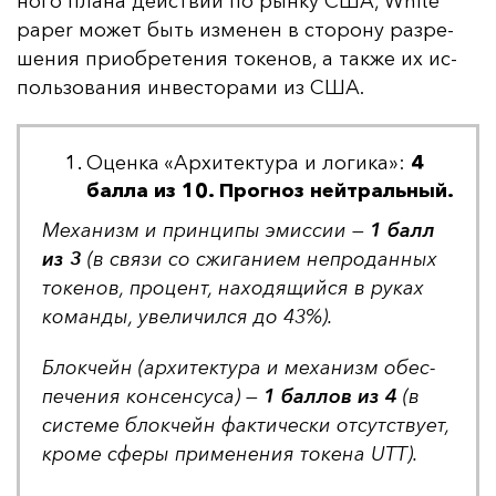
но­го пла­на дей­ствий по рын­ку США, White
paper мо­жет быть из­ме­нен в сто­ро­ну раз­ре­
ше­ния при­об­ре­те­ния то­ке­нов, а так­же их ис­
поль­зо­ва­ния ин­вес­то­ра­ми из США.
Оценка «Архитектура и логика»:
4
балла из 10. Прогноз нейтральный.
Ме­ха­низм и прин­ци­пы эмис­сии —
1 балл
из 3
(в свя­зи со сжи­га­ни­ем неп­ро­дан­ных
то­ке­нов, про­цент, на­хо­дя­щий­ся в ру­ках
ко­ман­ды, уве­ли­чил­ся до 43%).
Блок­чейн (ар­хи­тек­ту­ра и ме­ха­низм обес­
пе­че­ния кон­сен­су­са) —
1 бал­лов из 4
(в
сис­те­ме блок­чейн фак­ти­чес­ки от­сутс­тву­ет,
кро­ме сфе­ры при­ме­не­ния то­ке­на UTT).