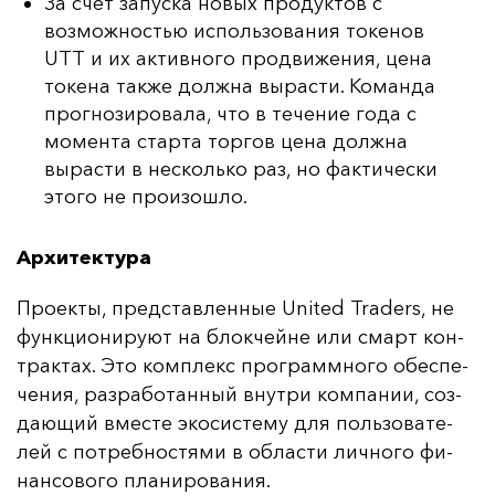
За счет запуска новых продуктов с
возможностью использования токенов
UTT и их активного продвижения, цена
токена также должна вырасти. Команда
прогнозировала, что в течение года с
момента старта торгов цена должна
вырасти в несколько раз, но фактически
этого не произошло.
Архитектура
Про­ек­ты, пред­став­лен­ные United Traders, не
фун­кци­они­ру­ют на блок­чей­не или смарт кон­
трак­тах. Это ком­плекс прог­рам­мно­го обес­пе­
че­ния, раз­ра­бо­тан­ный внут­ри ком­па­нии, соз­
да­ющий вмес­те эко­сис­те­му для поль­зо­ва­те­
лей с пот­реб­нос­тя­ми в об­лас­ти лич­но­го фи­
нан­со­во­го пла­ни­ро­ва­ния.