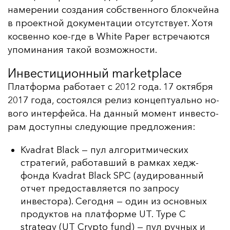
на­ме­ре­нии соз­да­ния собс­твен­но­го блок­чей­на
в про­ек­тной до­ку­мен­та­ции от­сутс­тву­ет. Хо­тя
кос­вен­но кое-где в White Paper встре­ча­ют­ся
упо­ми­на­ния та­кой воз­мож­нос­ти.
Инвестиционный marketplace
Плат­фор­ма ра­бо­та­ет с 2012 го­да. 17 ок­тяб­ря
2017 го­да, сос­то­ял­ся ре­лиз кон­цеп­ту­аль­но но­
во­го ин­тер­фей­са. На дан­ный мо­мент ин­вес­то­
рам дос­туп­ны сле­ду­ющие пред­ло­же­ния:
Kvadrat Black — пул алгоритмических
стратегий, работавший в рамках хедж-
фонда Kvadrat Black SPC (аудированный
отчет предоставляется по запросу
инвестора). Сегодня — один из основных
продуктов на платформе UT. Type C
strategy (UT Crypto fund) — пул ручных и