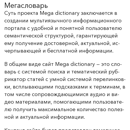
Мегасловарь
Суть про­ек­та Mega dictionary зак­лю­ча­ет­ся в
соз­да­нии муль­ти­языч­но­го ин­фор­ма­ци­он­но­го
пор­та­ла с удоб­ной и по­нят­ной поль­зо­ва­те­лю
се­ман­ти­чес­кой струк­ту­рой, га­ран­ти­ру­ющей
ему по­лу­че­ние дос­то­вер­ной, ак­ту­аль­ной, ис­
чер­пы­ва­ющей и бес­плат­ной ин­фор­ма­ции.
В об­щем ви­де сайт Mega dictionary — это сло­
варь с сис­те­мой по­ис­ка и те­ма­ти­чес­кий руб­
ри­ка­тор ста­тей с ум­ной сис­те­мой пе­ре­лин­ков­
ки, всплы­ва­ющи­ми под­сказ­ка­ми к тер­ми­нам, в
том чис­ле соп­ро­вож­да­ющи­ми­ся а­удио и ви­
део ма­те­ри­ала­ми, по­мо­га­ющи­ми поль­зо­ва­те­
лю по­лу­чить мак­си­маль­ное ко­ли­чес­тво по­лез­
ной и ак­ту­аль­ной ин­фор­ма­ции.