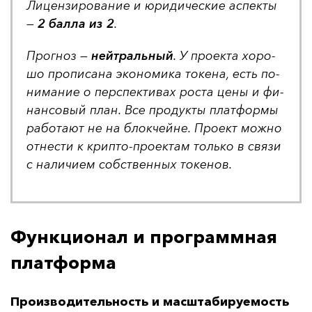
Ли­цен­зи­ро­ва­ние и юри­ди­чес­кие ас­пек­ты
—
2 бал­ла из 2
.
Прог­ноз —
ней­траль­ный
. У про­ек­та хо­ро­
шо про­пи­са­на эко­но­ми­ка то­ке­на, есть по­
ни­ма­ние о пер­спек­ти­вах рос­та це­ны и фи­
нан­со­вый план. Все про­дук­ты плат­фор­мы
ра­бо­та­ют не на блок­чей­не. Про­ект мож­но
от­нес­ти к крип­то-про­ек­там толь­ко в свя­зи
с на­ли­чи­ем собс­твен­ных то­ке­нов.
Функционал и программная
платформа
Производительность и масштабируемость