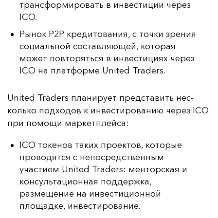
трансформировать в инвестиции через
ICO.
Рынок P2P кредитования, с точки зрения
социальной составляющей, которая
может повторяться в инвестициях через
ICO на платформе United Traders.
United Traders пла­ни­ру­ет пред­ста­вить нес­
коль­ко под­хо­дов к ин­вес­ти­ро­ва­нию че­рез ICO
при по­мо­щи мар­кет­плей­са:
ICO токенов таких проектов, которые
проводятся с непосредственным
участием United Traders: менторская и
консультационная поддержка,
размещение на инвестиционной
площадке, инвестирование.