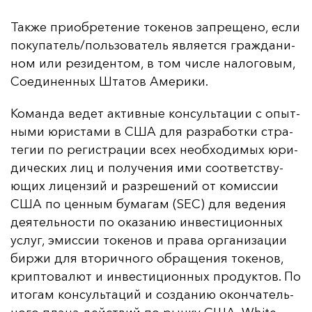
Так­же при­об­ре­те­ние то­ке­нов зап­ре­ще­но, ес­ли
по­ку­па­тель/поль­зо­ва­тель яв­ля­ет­ся граж­да­ни­
ном или ре­зи­ден­том, в том чис­ле на­ло­го­вым,
Со­еди­нен­ных Шта­тов Аме­ри­ки.
Ко­ман­да ве­дет ак­тив­ные кон­суль­та­ции с опыт­
ны­ми юрис­та­ми в США для раз­ра­бот­ки стра­
те­гии по ре­гис­тра­ции всех не­об­хо­ди­мых юри­
ди­чес­ких лиц и по­лу­че­ния ими со­от­ветс­тву­
ющих ли­цен­зий и раз­ре­ше­ний от ко­мис­сии
США по цен­ным бу­ма­гам (SEC) для ве­де­ния
де­ятель­нос­ти по ока­за­нию ин­вес­ти­ци­он­ных
ус­луг, эмис­сии то­ке­нов и пра­ва ор­га­ни­за­ции
бир­жи для вто­рич­но­го об­ра­ще­ния то­ке­нов,
крип­то­ва­лют и ин­вес­ти­ци­он­ных про­дук­тов. По
ито­гам кон­суль­та­ций и соз­да­нию окон­ча­тель­