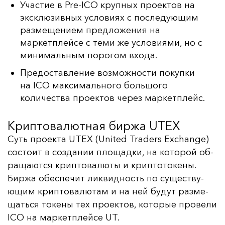
Участие в Pre-ICO крупных проектов на
эксклюзивных условиях с последующим
размещением предложения на
маркетплейсе с теми же условиями, но с
минимальным порогом входа.
Предоставление возможности покупки
на ICO максимального большого
количества проектов через маркетплейс.
Криптовалютная биржа UTEX
Суть про­ек­та UTEX (United Traders Exchange)
сос­то­ит в соз­да­нии пло­щад­ки, на ко­то­рой об­
ра­ща­ют­ся крип­то­ва­лю­ты и крип­то­то­ке­ны.
Бир­жа обес­пе­чит лик­вид­ность по су­щес­тву­
ющим крип­то­ва­лю­там и на ней бу­дут раз­ме­
щать­ся то­ке­ны тех про­ек­тов, ко­то­рые про­ве­ли
ICO на мар­кет­плей­се UT.