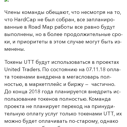
Чле­ны ко­ман­ды обе­ща­ют, что нес­мот­ря на то,
что HardCap не был соб­ран, все зап­ла­ни­ро­
ван­ные в Road Map ра­бо­ты все рав­но бу­дут
вы­пол­не­ны, но в бо­лее про­дол­жи­тель­ные сро­
ки, и при­ори­те­ты в этом слу­чае мо­гут быть из­
ме­не­ны.
То­ке­ны UTT бу­дут ис­поль­зо­вать­ся в про­ек­тах
United Traders. По сос­то­янию на 07.11.18 оп­ла­
та то­ке­на­ми внед­ре­на в ме­гас­ло­варь пол­
ностью, в мар­кет­плейс и бир­жу — час­тич­но.
До кон­ца 2018 го­да пла­ни­ру­ет­ся внед­рить ис­
поль­зо­ва­ние то­ке­нов пол­ностью. Ко­ман­да
про­ек­та не пла­ни­ру­ет пе­ре­ход на при­ну­ди­
тель­ную оп­ла­ту ус­луг толь­ко то­ке­на­ми UTT, их
мож­но бу­дет оп­ла­чи­вать по-ста­ро­му, од­на­ко