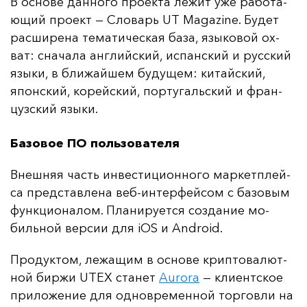
В ос­но­ве дан­но­го про­ек­та ле­жит уже ра­бо­та­
ющий про­ект — Сло­варь UT Magazine. Бу­дет
рас­ши­ре­на те­ма­ти­чес­кая ба­за, язы­ко­вой ох­
ват: сна­ча­ла ан­глий­ский, ис­пан­ский и рус­ский
язы­ки, в бли­жай­шем бу­ду­щем: ки­тай­ский,
япон­ский, ко­рей­ский, пор­ту­галь­ский и фран­
цуз­ский язы­ки.
Базовое ПО пользователя
Внеш­няя часть ин­вес­ти­ци­он­но­го мар­кет­плей­
са пред­став­ле­на веб-ин­тер­фей­сом с ба­зо­вым
фун­кци­она­лом. Пла­ни­ру­ет­ся соз­да­ние мо­
биль­ной вер­сии для iOS и Android.
Про­дук­том, ле­жа­щим в ос­но­ве крип­то­ва­лют­
ной бир­жи UTEX ста­нет
Aurora
— кли­ент­ское
при­ло­же­ние для од­нов­ре­мен­ной тор­гов­ли на