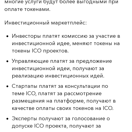
мно­гие ус­лу­ги бу­дут бо­лее вы­год­ны­ми при
оп­ла­те то­ке­на­ми.
Ин­вес­ти­ци­он­ный мар­кет­плейс:
Инвесторы платят комиссию за участие в
инвестиционной идее, меняют токены на
токены ICO проектов.
Управляющие платят за предложение
инвестиционной идеи, получают за
реализацию инвестиционных идей.
Стартапы платят за консультации по
теме ICO, платят за рассмотрение
размещения на платформе, получают в
качестве оплаты своих токенов на ICO.
Эксперты получают за голосование о
допуске ICO проекта, получают за