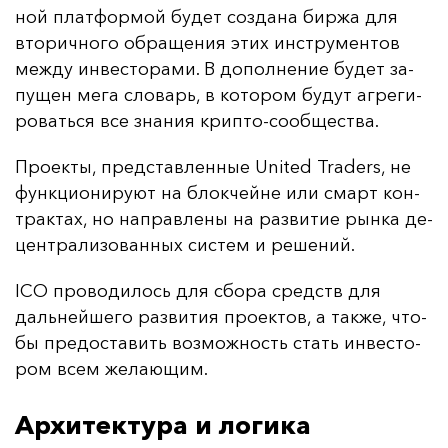
ной плат­фор­мой бу­дет соз­да­на бир­жа для
вто­рич­но­го об­ра­ще­ния этих инс­тру­мен­тов
меж­ду ин­вес­то­ра­ми. В до­пол­не­ние бу­дет за­
пу­щен ме­га сло­варь, в ко­то­ром бу­дут аг­ре­ги­
ро­вать­ся все зна­ния крип­то-со­об­щес­тва.
Про­ек­ты, пред­став­лен­ные United Traders, не
фун­кци­они­ру­ют на блок­чей­не или смарт кон­
трак­тах, но нап­рав­ле­ны на раз­ви­тие рын­ка де­
цен­тра­ли­зо­ван­ных сис­тем и ре­ше­ний.
ICO про­во­ди­лось для сбо­ра средств для
даль­ней­ше­го раз­ви­тия про­ек­тов, а так­же, что­
бы пре­дос­та­вить воз­мож­ность стать ин­вес­то­
ром всем же­ла­ющим.
Архитектура и логика