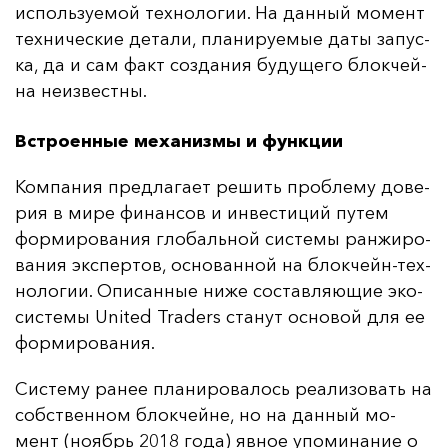
ис­поль­зу­емой тех­но­ло­гии. На дан­ный мо­мент
тех­ни­чес­кие де­та­ли, пла­ни­ру­емые да­ты за­пус­
ка, да и сам факт соз­да­ния бу­ду­ще­го блок­чей­
на не­из­вес­тны.
Встроенные механизмы и функции
Ком­па­ния пред­ла­га­ет ре­шить проб­ле­му до­ве­
рия в ми­ре фи­нан­сов и ин­вес­ти­ций пу­тем
фор­ми­ро­ва­ния гло­баль­ной сис­те­мы ран­жи­ро­
ва­ния эк­спер­тов, ос­но­ван­ной на блок­чейн-тех­
но­ло­гии. Опи­сан­ные ни­же сос­тав­ля­ющие эко­
сис­те­мы United Traders ста­нут ос­но­вой для ее
фор­ми­ро­ва­ния.
Сис­те­му ра­нее пла­ни­ро­ва­лось ре­али­зо­вать на
собс­твен­ном блок­чей­не, но на дан­ный мо­
мент (но­ябрь 2018 го­да) яв­ное упо­ми­на­ние о