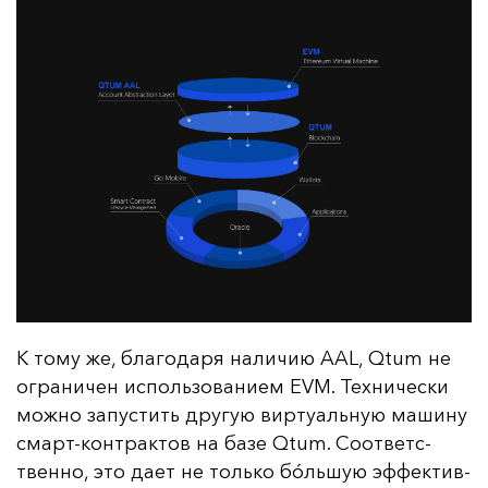
К то­му же, бла­го­да­ря на­ли­чию AAL, Qtum не
ог­ра­ни­чен ис­поль­зо­ва­ни­ем EVM. Тех­ни­чес­ки
мож­но за­пус­тить дру­гую вир­ту­аль­ную ма­ши­ну
смарт-кон­трак­тов на ба­зе Qtum. Со­от­ветс­
твен­но, это да­ет не толь­ко бóль­шую эф­фек­тив­