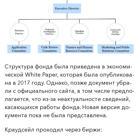
Струк­ту­ра фон­да бы­ла при­ве­де­на в эко­но­ми­
чес­кой White Paper, ко­то­рая бы­ла опуб­ли­ко­ва­
на в 2017 го­ду. Од­на­ко, поз­же до­ку­мент уб­ра­
ли с офи­ци­аль­но­го сай­та, в том чис­ле пред­по­
ла­га­ет­ся, что из-за не­ак­ту­аль­нос­ти све­де­ний,
ка­са­ющих­ся ра­бо­ты фон­да. Но­вая вер­сия до­
ку­мен­та по­ка не бы­ла пред­став­ле­на.
Кра­уд­сейл про­хо­дил че­рез бир­жи: