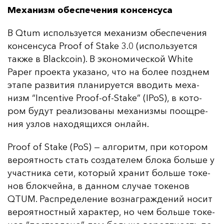
Механизм обеспечения консенсуса
В Qtum ис­поль­зу­ет­ся ме­ха­низм обес­пе­че­ния
кон­сен­су­са Proof of Stake 3.0 (ис­поль­зу­ет­ся
так­же в Blackcoin). В эко­но­ми­чес­кой White
Paper про­ек­та ука­за­но, что на бо­лее поз­днем
эта­пе раз­ви­тия пла­ни­ру­ет­ся вво­дить ме­ха­
низм “Incentive Proof-of-Stake” (IPoS), в ко­то­
ром бу­дут ре­али­зо­ва­ны ме­ха­низ­мы по­ощ­ре­
ния уз­лов на­хо­дя­щих­ся он­лайн.
Proof of Stake (PoS) — ал­го­ритм, при ко­то­ром
ве­ро­ят­ность стать соз­да­те­лем бло­ка боль­ше у
учас­тни­ка се­ти, ко­то­рый хра­нит боль­ше то­ке­
нов блок­чей­на, в дан­ном слу­чае то­ке­нов
QTUM. Рас­пре­де­ле­ние воз­наг­раж­де­ний но­сит
ве­ро­ят­нос­тный ха­рак­тер, но чем боль­ше то­ке­