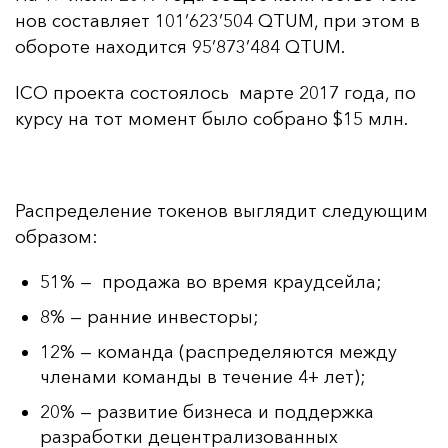
нов сос­тав­ля­ет 101’623’504 QTUM, при этом в
обо­ро­те на­хо­дит­ся 95’873’484 QTUM.
ICO про­ек­та сос­то­ялось мар­те 2017 го­да, по
кур­су на тот мо­мент бы­ло соб­ра­но $15 млн.
Рас­пре­де­ле­ние то­ке­нов выг­ля­дит сле­ду­ющим
об­ра­зом:
51% — продажа во время краудсейла;
8% — ранние инвесторы;
12% — команда (распределяются между
членами команды в течение 4+ лет);
20% — развитие бизнеса и поддержка
разработки децентрализованных