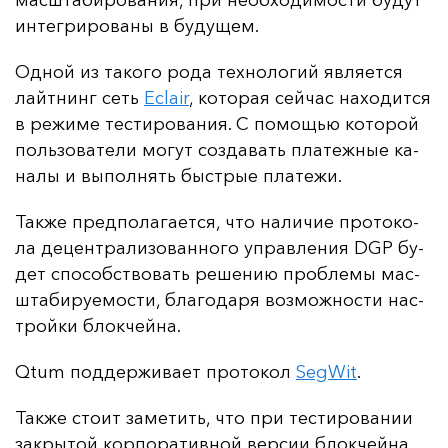
ин­тег­ри­ро­ва­ны в бу­ду­щем.
Од­ной из та­ко­го ро­да тех­но­ло­гий яв­ля­ет­ся
лай­тнинг сеть
Eclair
, ко­то­рая сей­час на­хо­дит­ся
в ре­жи­ме тес­ти­ро­ва­ния. С по­мощью ко­то­рой
поль­зо­ва­те­ли мо­гут соз­да­вать пла­теж­ные ка­
на­лы и вы­пол­нять быс­трые пла­те­жи.
Так­же пред­по­ла­га­ет­ся, что на­ли­чие про­то­ко­
ла де­цен­тра­ли­зо­ван­но­го уп­рав­ле­ния DGP бу­
дет спо­собс­тво­вать ре­ше­нию проб­ле­мы мас­
шта­би­ру­емос­ти, бла­го­да­ря воз­мож­нос­ти нас­
трой­ки блок­чей­на.
Qtum под­дер­жи­ва­ет про­то­кол
SegWit
.
Так­же сто­ит за­ме­тить, что при тес­ти­ро­ва­нии
зак­ры­той кор­по­ра­тив­ной вер­сии блок­чей­на