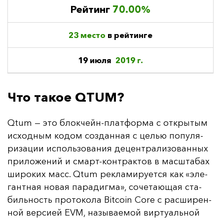
Рейтинг
70.00%
23 место
в рейтинге
19 июля
2019 г.
Что такое QTUM?
Qtum — это блок­чейн-плат­фор­ма с от­кры­тым
ис­ход­ным ко­дом соз­дан­ная с целью по­пу­ля­
ри­за­ции ис­поль­зо­ва­ния де­цен­тра­ли­зо­ван­ных
при­ло­же­ний и cмарт-кон­трак­тов в мас­шта­бах
ши­ро­ких масс. Qtum рек­ла­ми­ру­ет­ся как «эле­
ган­тная но­вая па­ра­диг­ма», со­че­та­ющая ста­
биль­ность про­то­ко­ла Bitcoin Core с рас­ши­рен­
ной вер­си­ей EVM, на­зы­ва­емой вир­ту­аль­ной