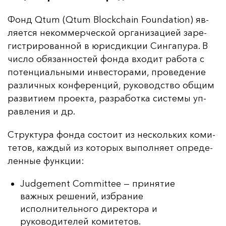
Фонд Qtum (Qtum Blockchain Foundation) яв­
ля­ет­ся не­ком­мер­чес­кой ор­га­ни­за­ци­ей за­ре­
гис­три­ро­ван­ной в юрис­дик­ции Син­га­пу­ра. В
чис­ло обя­зан­нос­тей фон­да вхо­дит ра­бо­та с
по­тен­ци­аль­ны­ми ин­вес­то­ра­ми, про­ве­де­ние
раз­лич­ных кон­фе­рен­ций, ру­ко­водс­тво об­щим
раз­ви­ти­ем про­ек­та, раз­ра­бот­ка сис­те­мы уп­
рав­ле­ния и др.
Струк­ту­ра фон­да сос­то­ит из нес­коль­ких ко­ми­
те­тов, каж­дый из ко­то­рых вы­пол­ня­ет оп­ре­де­
лен­ные фун­кции:
Judgement Committee — принятие
важных решений, избрание
исполнительного директора и
руководителей комитетов.