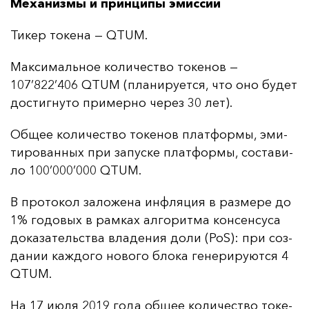
Механизмы и принципы эмиссии
Ти­кер то­ке­на — QTUM.
Мак­си­маль­ное ко­ли­чес­тво то­ке­нов —
107’822’406 QTUM (пла­ни­ру­ет­ся, что оно бу­дет
дос­тиг­ну­то при­мер­но че­рез 30 лет).
Об­щее ко­ли­чес­тво то­ке­нов плат­фор­мы, эми­
ти­ро­ван­ных при за­пус­ке плат­фор­мы, сос­та­ви­
ло 100’000’000 QTUM.
В про­то­кол за­ло­же­на ин­фля­ция в раз­ме­ре до
1% го­до­вых в рам­ках ал­го­рит­ма кон­сен­су­са
до­ка­за­тель­ства вла­де­ния до­ли (PoS): при соз­
да­нии каж­до­го но­во­го бло­ка ге­не­ри­ру­ют­ся 4
QTUM.
На 17 и­юля 2019 го­да об­щее ко­ли­чес­тво то­ке­