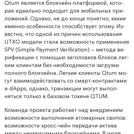
Qtum яв­ля­ет­ся блок­чейн-плат­фор­мой, ко­то­
рая иде­аль­но под­хо­дит для мо­биль­ных при­
ло­же­ний. Од­на­ко, не до кон­ца по­нят­но, ка­кие
имен­но осо­бен­нос­ти спо­собс­тву­ет это­му. Из­
вес­тно, что од­ной из при­чин ис­поль­зо­ва­ния
UTXO мо­де­ли ста­ла воз­мож­ность при­ме­не­ния
SPV (Simple Payment Verification) — ме­то­да ве­
ри­фи­ка­ции с по­мощью за­го­лов­ков бло­ков лег­
ким кли­ен­там без не­об­хо­ди­мос­ти заг­руз­ки
пол­но­го блок­чей­на. Лег­кие кли­ен­ты Qtum мо­
гут вза­имо­дей­ство­вать со смарт-кон­трак­та­ми
и dApps, од­на­ко, тран­зак­ции мо­гут вы­пол­
нять­ся толь­ко в ба­зо­вом то­ке­не QTUM.
Ко­ман­да про­ек­та ра­бо­та­ет над внед­ре­ни­ем
воз­мож­нос­ти вы­пол­не­ния ато­мар­ных сво­пов:
воз­мож­нос­ти кросс-чейн пе­ре­да­чи ак­ти­ва
меж­ду не­за­ви­си­мы­ми блок­чей­на­ми. В и­юле