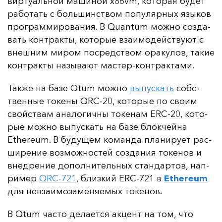
вир­ту­аль­ной ма­ши­ной x86vm, ко­то­рая бу­дет
ра­бо­тать с боль­шинс­твом по­пу­ляр­ных язы­ков
прог­рам­ми­ро­ва­ния. В Quantum мож­но соз­да­
вать кон­трак­ты, ко­то­рые вза­имо­дей­ству­ют с
внеш­ним ми­ром пос­редс­твом ора­ку­лов, та­кие
кон­трак­ты на­зы­ва­ют мас­тер-кон­трак­та­ми.
Так­же на ба­зе Qtum мож­но
вы­пус­кать
собс­
твен­ные то­ке­ны QRC-20, ко­то­рые по сво­им
свой­ствам ана­ло­гич­ны то­ке­нам ERC-20, ко­то­
рые мож­но вы­пус­кать на ба­зе блок­чей­на
Ethereum. В бу­ду­щем ко­ман­да пла­ни­ру­ет рас­
ши­ре­ние воз­мож­нос­тей соз­да­ния то­ке­нов и
внед­ре­ние до­пол­ни­тель­ных стан­дар­тов, нап­
ри­мер
QRC-721
, близ­кий ERC-721 в
Ethereum
для нев­за­имо­за­ме­ня­емых то­ке­нов.
В Qtum час­то де­ла­ет­ся ак­цент на том, что