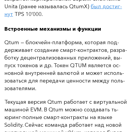
Unita (ра­нее на­зы­ва­лась QtumX)
был дос­тиг­
нут
TPS 10’000.
Встроенные механизмы и функции
Qtum — блок­чейн-плат­фор­ма, ко­то­рая под­
дер­жи­ва­ет соз­да­ние смарт-кон­трак­тов, раз­ра­
бот­ку де­цен­тра­ли­зо­ван­ных при­ло­же­ний, вы­
пуск то­ке­нов и др. То­кен QTUM яв­ля­ет­ся ос­
нов­ной внут­рен­ней ва­лю­той и мо­жет ис­поль­
зо­вать­ся для пе­ре­да­чи цен­нос­ти меж­ду поль­
зо­ва­те­ля­ми.
Те­ку­щая вер­сия Qtum ра­бо­та­ет с вир­ту­аль­ной
ма­ши­ной EVM. В Qtum мож­но соз­да­вать ть­
юринг-пол­ные смарт-кон­трак­ты на язы­ке
Solidity. Сей­час ко­ман­да ра­бо­та­ет над но­вой