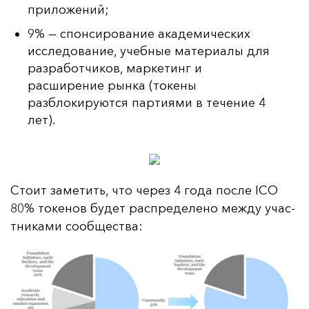
приложений;
9% — спонсирование академических
исследование, учебные материалы для
разработчиков, маркетинг и
расширение рынка (токены
разблокируются партиями в течение 4
лет).
Сто­ит за­ме­тить, что че­рез 4 го­да пос­ле ICO
80% то­ке­нов бу­дет рас­пре­де­ле­но меж­ду учас­
тни­ка­ми со­об­щес­тва: