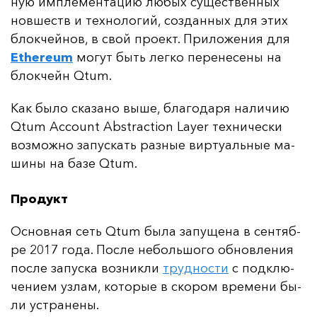
ную им­пле­мен­та­цию лю­бых су­щес­твен­ных
нов­шеств и тех­но­ло­гий, соз­дан­ных для этих
блок­чей­нов, в свой про­ект. При­ло­же­ния для
Ethereum
мо­гут быть лег­ко пе­ре­не­се­ны на
блок­чейн Qtum.
Как бы­ло ска­за­но вы­ше, бла­го­да­ря на­ли­чию
Qtum Account Abstraction Layer тех­ни­чес­ки
воз­мож­но за­пус­кать раз­ные вир­ту­аль­ные ма­
ши­ны на ба­зе Qtum.
Продукт
Ос­нов­ная сеть Qtum бы­ла за­пу­ще­на в сен­тяб­
ре 2017 го­да. Пос­ле не­боль­шо­го об­нов­ле­ния
пос­ле за­пус­ка воз­ник­ли
труд­нос­ти
с под­клю­
че­ни­ем уз­лам, ко­то­рые в ско­ром вре­ме­ни бы­
ли ус­тра­не­ны.