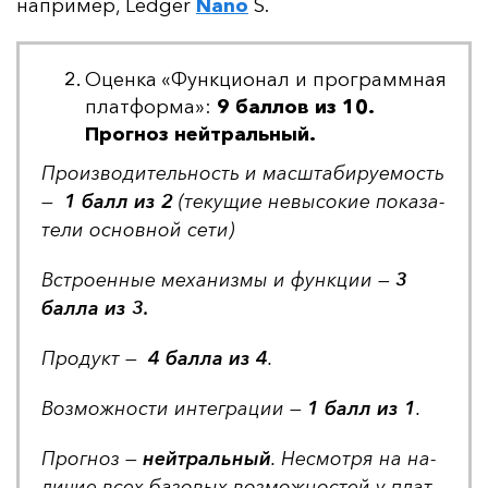
нап­ри­мер, Ledger
Nano
S.
Оценка «Функционал и программная
платформа»:
9 баллов из 10.
Прогноз нейтральный.
Про­из­во­ди­тель­ность и мас­шта­би­ру­емость
—
1 балл из 2
(те­ку­щие не­вы­со­кие по­ка­за­
те­ли ос­нов­ной се­ти)
Встро­ен­ные ме­ха­низ­мы и фун­кции —
3
бал­ла из 3.
Про­дукт —
4 бал­ла из 4
.
Воз­мож­нос­ти ин­тег­ра­ции —
1 балл из 1
.
Прог­ноз —
ней­траль­ный
. Нес­мот­ря на на­
ли­чие всех ба­зо­вых воз­мож­нос­тей у плат­