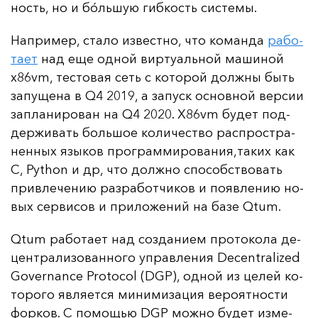
ность, но и бóль­шую гиб­кость сис­те­мы.
Нап­ри­мер, ста­ло из­вес­тно, что ко­ман­да
ра­бо­
та­ет
над еще од­ной вир­ту­аль­ной ма­ши­ной
x86vm, тес­то­вая сеть с ко­то­рой дол­жны быть
за­пу­ще­на в Q4 2019, а за­пуск ос­нов­ной вер­сии
зап­ла­ни­ро­ван на Q4 2020. X86vm бу­дет под­
дер­жи­вать боль­шое ко­ли­чес­тво рас­прос­тра­
нен­ных язы­ков прог­рам­ми­ро­ва­ния,та­ких как
C, Python и др, что дол­жно спо­собс­тво­вать
прив­ле­че­нию раз­ра­бот­чи­ков и по­яв­ле­нию но­
вых сер­ви­сов и при­ло­же­ний на ба­зе Qtum.
Qtum ра­бо­та­ет над соз­да­ни­ем про­то­ко­ла де­
цен­тра­ли­зо­ван­но­го уп­рав­ле­ния Decentralized
Governance Protocol (DGP), од­ной из це­лей ко­
то­ро­го яв­ля­ет­ся ми­ни­ми­за­ция ве­ро­ят­нос­ти
фор­ков. С по­мощью DGP мож­но бу­дет из­ме­