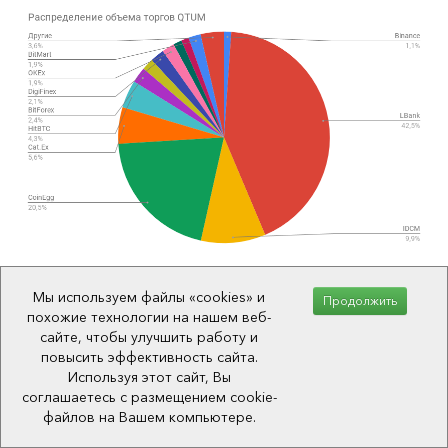
Динамика капитализации
Мы используем файлы «cookies» и
Продолжить
похожие технологии на нашем веб-
На 18 и­юля 2019 по дан­ным coinmarketcap ка­
сайте, чтобы улучшить работу и
повысить эффективность сайта.
пи­та­ли­за­ция про­ек­та сос­тав­ля­ет $278'343'215
Используя этот сайт, Вы
/ 28'411 BTC, что ста­вит Qtum на 35 мес­то в
соглашаетесь с размещением cookie-
об­щем то­пе крип­топ­ро­ек­тов.
файлов на Вашем компьютере.