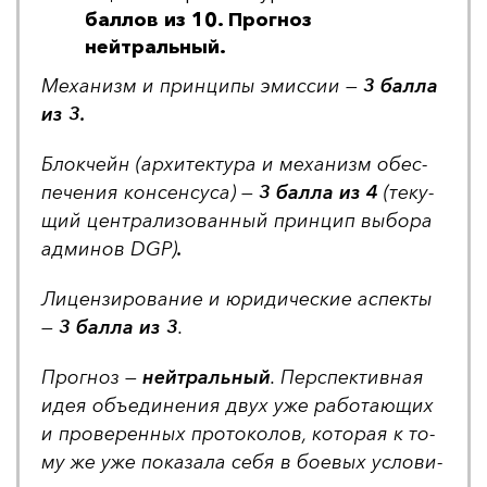
баллов из 10. Прогноз
нейтральный.
Ме­ха­низм и прин­ци­пы эмис­сии —
3 бал­ла
из 3.
Блок­чейн (ар­хи­тек­ту­ра и ме­ха­низм обес­
пе­че­ния кон­сен­су­са) —
3 бал­ла из 4
(те­ку­
щий цен­тра­ли­зо­ван­ный прин­цип вы­бо­ра
ад­ми­нов DGP)
.
Ли­цен­зи­ро­ва­ние и юри­ди­чес­кие ас­пек­ты
—
3 бал­ла из 3
.
Прог­ноз —
ней­траль­ный
. Пер­спек­тив­ная
идея объ­еди­не­ния двух уже ра­бо­та­ющих
и про­ве­рен­ных про­то­ко­лов, ко­то­рая к то­
му же уже по­ка­за­ла се­бя в бо­евых ус­ло­ви­