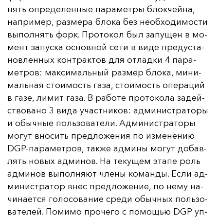
нять оп­ре­де­лен­ные па­ра­мет­ры блок­чей­на,
нап­ри­мер, раз­ме­ра бло­ка без не­об­хо­ди­мос­ти
вы­пол­нять форк. Про­то­кол был за­пу­щен в мо­
мент за­пус­ка ос­нов­ной се­ти в ви­де пре­дус­та­
нов­лен­ных кон­трак­тов для от­лад­ки 4 па­ра­
мет­ров: мак­си­маль­ный раз­мер бло­ка, ми­ни­
маль­ная сто­имость га­за, сто­имость опе­ра­ций
в га­зе, ли­мит га­за. В ра­бо­те про­то­ко­ла за­дей­
ство­ва­но 3 ви­да учас­тни­ков: ад­ми­нис­тра­то­ры
и обыч­ные поль­зо­ва­те­ли. Ад­ми­нис­тра­то­ры
мо­гут вно­сить пред­ло­же­ния по из­ме­не­нию
DGP-па­ра­мет­ров, так­же ад­ми­ны мо­гут до­бав­
лять но­вых ад­ми­нов. На те­ку­щем эта­пе роль
ад­ми­нов вы­пол­ня­ют чле­ны ко­ман­ды. Ес­ли ад­
ми­нис­тра­тор внес пред­ло­же­ние, по не­му на­
чи­на­ет­ся го­ло­со­ва­ние сре­ди обыч­ных поль­зо­
ва­те­лей. По­ми­мо про­че­го с по­мощью DGP уп­