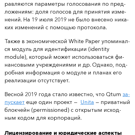
рав­ля­ют­ся па­ра­мет­ры го­ло­со­ва­ния по пред­
ло­же­ни­ям: до­ля го­ло­сов для при­ня­тия из­ме­
не­ний. На 19 и­юля 2019 не бы­ло вне­се­но ни­ка­
ких из­ме­не­ний с по­мощью про­то­ко­ла.
Так­же в эко­но­ми­чес­кой White Paper упо­ми­нал­
ся мо­дуль для иден­ти­фи­ка­ции (identity
module), ко­то­рый мо­жет ис­поль­зо­вать­ся фи­
нан­со­вы­ми уч­реж­де­ни­ями и др. Од­на­ко, под­
роб­ная ин­фор­ма­ция о мо­ду­ле и пла­нах его
ре­али­за­ции от­сутс­тву­ет.
Вес­ной 2019 го­да ста­ло из­вес­тно, что Qtum
за­
пус­ка­ет
еще один про­ект —
Unita
— при­ват­ный
блок­чейн (permissioned) с от­кры­тым ис­ход­
ным ко­дом для кор­по­ра­ций.
Лицензирование и юридические аспекты