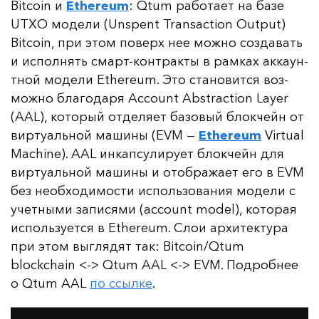
Bitcoin и
Ethereum
: Qtum ра­бо­та­ет на ба­зе
UTXO мо­де­ли (Unspent Transaction Output)
Bitcoin, при этом по­верх нее мож­но соз­да­вать
и ис­пол­нять смарт-кон­трак­ты в рам­ках ак­ка­ун­
тной мо­де­ли Ethereum. Это ста­но­вит­ся воз­
мож­но бла­го­да­ря Account Abstraction Layer
(AAL), ко­то­рый от­де­ля­ет ба­зо­вый блок­чейн от
вир­ту­аль­ной ма­ши­ны (EVM —
Ethereum
Virtual
Machine). AAL ин­кап­су­ли­ру­ет блок­чейн для
вир­ту­аль­ной ма­ши­ны и отоб­ра­жа­ет его в EVM
без не­об­хо­ди­мос­ти ис­поль­зо­ва­ния мо­де­ли с
учет­ны­ми за­пи­ся­ми (account model), ко­то­рая
ис­поль­зу­ет­ся в Ethereum. Слои ар­хи­тек­ту­ра
при этом выг­ля­дят так: Bitcoin/Qtum
blockchain <-> Qtum AAL <-> EVM. Под­роб­нее
о Qtum AAL
по ссыл­ке
.