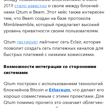
2019
ста­ло из­вес­тно
о сво­пе меж­ду блок­чей­
на­ми Qtum и Beam. Этот кейс так­же ин­те­ре­сен
тем, что Beam соз­дан на ба­зе про­то­ко­ла
Mimblewimble, ко­то­рый пред­ла­га­ет вы­со­кий
уро­вень при­ват­нос­ти сво­им поль­зо­ва­те­лям.
Qtum
тес­ти­ру­ет
лай­тнинг сеть Eclair, ко­то­рая
поз­во­лит соз­дать сеть пла­теж­ных ка­на­лов для
быс­трых пла­те­жей с низ­ки­ми ко­мис­си­ями.
Возможности интеграции со сторонними
системами
Qtum пос­тро­ен с ис­поль­зо­ва­ни­ем тех­но­ло­гий
блок­чей­нов Bitcoin и
Ethereum
, что де­ла­ет его
хо­ро­шо сов­мес­ти­мым с эти­ми про­ек­та­ми. Для
Qtum по­ми­мо про­че­го это оз­на­ча­ет об­лег­чен­