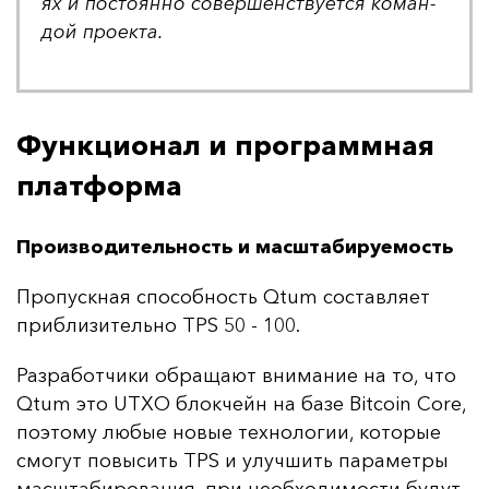
ях и пос­то­ян­но со­вер­шенс­тву­ет­ся ко­ман­
дой про­ек­та.
Функционал и программная
платформа
Производительность и масштабируемость
Про­пус­кная спо­соб­ность Qtum сос­тав­ля­ет
приб­ли­зи­тель­но TPS 50 - 100.
Раз­ра­бот­чи­ки об­ра­ща­ют вни­ма­ние на то, что
Qtum это UTXO блок­чейн на ба­зе Bitcoin Core,
по­это­му лю­бые но­вые тех­но­ло­гии, ко­то­рые
смо­гут по­вы­сить TPS и улуч­шить па­ра­мет­ры
мас­шта­би­ро­ва­ния, при не­об­хо­ди­мос­ти бу­дут