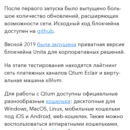
Пос­ле пер­во­го за­пус­ка бы­ло вы­пу­ще­но боль­
шое ко­ли­чес­тво об­нов­ле­ний, рас­ши­ря­ющих
воз­мож­нос­ти се­ти. Ис­ход­ный код блок­чей­на
дос­ту­пен на
github
.
Вес­ной 2019
бы­ла за­пу­ще­на
при­ват­ная вер­сия
блок­чей­на Unita для кор­по­ра­тив­ных ре­ше­ний.
На эта­пе тес­ти­ро­ва­ния на­хо­дят­ся лай­тнинг
сеть пла­теж­ных ка­на­лов Qtum Eclair и вир­ту­
аль­ная ма­ши­на x86vm.
Для ра­бо­ты с Qtum дос­туп­ны офи­ци­аль­ные
раз­но­об­раз­ные
ко­шель­ки
: дес­ктоп­ные для
Windows, MacOS, Linux, мо­биль­ные ко­шель­ки
под iOS и Android, web-ко­ше­лек. Так­же мож­но
вос­поль­зо­вать­ся ап­па­рат­ны­ми ко­шель­ка­ми,