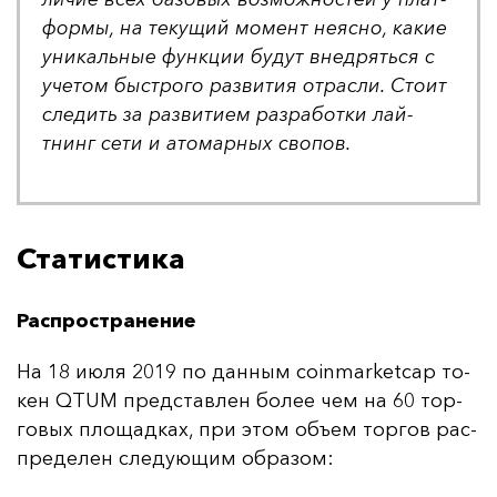
фор­мы, на те­ку­щий мо­мент не­яс­но, ка­кие
уни­каль­ные фун­кции бу­дут внед­рять­ся с
уче­том быс­тро­го раз­ви­тия от­рас­ли. Сто­ит
сле­дить за раз­ви­ти­ем раз­ра­бот­ки лай­
тнинг се­ти и ато­мар­ных сво­пов.
Статистика
Распространение
На 18 и­юля 2019 по дан­ным coinmarketcap то­
кен QTUM пред­став­лен бо­лее чем на 60 тор­
го­вых пло­щад­ках, при этом объ­ем тор­гов рас­
пре­де­лен сле­ду­ющим об­ра­зом: