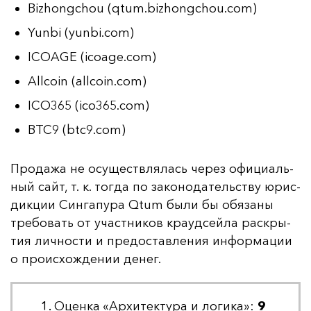
Bizhongchou (qtum.bizhongchou.com)
Yunbi (yunbi.com)
ICOAGE (icoage.com)
Allcoin (allcoin.com)
ICO365 (ico365.com)
BTC9 (btc9.com)
Про­да­жа не осу­щест­вля­лась че­рез офи­ци­аль­
ный сайт, т. к. тог­да по за­ко­но­да­тель­ству юрис­
дик­ции Син­га­пу­ра Qtum бы­ли бы обя­за­ны
тре­бо­вать от учас­тни­ков кра­уд­сей­ла рас­кры­
тия лич­нос­ти и пре­дос­тав­ле­ния ин­фор­ма­ции
о про­ис­хож­де­нии де­нег.
Оценка «Архитектура и логика»:
9