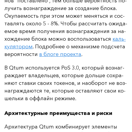
нов “пос­тав­ле­но”, тем боль­ше ве­ро­ят­ность по­
лу­чить воз­наг­раж­де­ние за соз­да­ние бло­ка.
Оку­па­емость при этом мо­жет ме­нять­ся и сос­
тав­лять око­ло 5 - 8%. Что­бы рас­счи­тать ожи­да­
емое вре­мя по­лу­че­ния воз­наг­раж­де­ния за на­
хож­де­ние бло­ка мож­но вос­поль­зо­вать­ся
каль­
ку­ля­то­ром
. Под­роб­нее о ме­ха­низ­ме под­сче­та
ве­ро­ят­нос­ти
в бло­ге про­ек­та
.
В Qtum ис­поль­зу­ет­ся PoS 3.0, ко­то­рый воз­наг­
раж­да­ет вла­дель­цев, ко­то­рые доль­ше сох­ра­
ня­ют став­ки сво­их то­ке­нов, и на­обо­рот не воз­
наг­раж­да­ют­ся те, ко­то­рые ос­тав­ля­ют свои ко­
шель­ки в оф­флайн ре­жи­ме.
Архитектурные преимущества и риски
Ар­хи­тек­ту­ра Qtum ком­би­ни­ру­ет эле­мен­ты