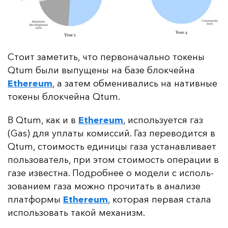
Сто­ит за­ме­тить, что пер­во­на­чаль­но то­ке­ны
Qtum бы­ли вы­пу­ще­ны на ба­зе блок­чей­на
Ethereum
, а за­тем об­ме­ни­ва­лись на на­тив­ные
то­ке­ны блок­чей­на Qtum.
В Qtum, как и в
Ethereum
, ис­поль­зу­ет­ся газ
(Gas) для уп­ла­ты ко­мис­сий. Газ пе­ре­во­дит­ся в
Qtum, сто­имость еди­ни­цы га­за ус­та­нав­ли­ва­ет
поль­зо­ва­тель, при этом сто­имость опе­ра­ции в
га­зе из­вес­тна. Под­роб­нее о мо­де­ли с ис­поль­
зо­ва­ни­ем га­за мож­но про­чи­тать в ана­ли­зе
плат­фор­мы
Ethereum
, ко­то­рая пер­вая ста­ла
ис­поль­зо­вать та­кой ме­ха­низм.