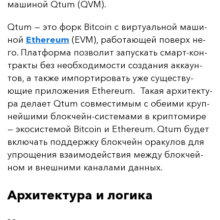
ма­ши­ной Qtum (QVM).
Qtum — это форк Bitcoin с вир­ту­аль­ной ма­ши­
ной
Ethereum
(EVM), ра­бо­та­ющей по­верх не­
го. Плат­фор­ма поз­во­лит за­пус­кать смарт-кон­
трак­ты без не­об­хо­ди­мос­ти соз­да­ния ак­ка­ун­
тов, а так­же им­пор­ти­ро­вать уже су­щес­тву­
ющие при­ло­же­ния Ethereum. Та­кая ар­хи­тек­ту­
ра де­ла­ет Qtum сов­мес­ти­мым с обе­ими круп­
ней­ши­ми блок­чейн-сис­те­ма­ми в крип­то­ми­ре
— эко­сис­те­мой Bitcoin и Ethereum. Qtum бу­дет
вклю­чать под­дер­жку блок­чейн ора­ку­лов для
уп­ро­ще­ния вза­имо­дей­ствия меж­ду блок­чей­
ном и внеш­ни­ми ка­на­ла­ми дан­ных.
Архитектура и логика