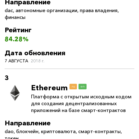
Направление
dac
,
автономные организации
,
права владения
,
финансы
Рейтинг
84.28%
Дата обновления
7 АВГУСТА
2018 г.
3
Ethereum
ru
en
Платформа с открытым исходным кодом
для создания децентрализованных
приложений на базе смарт-контрактов
Направление
dao
,
блокчейн
,
криптовалюта
,
смарт-контракты
,
токен