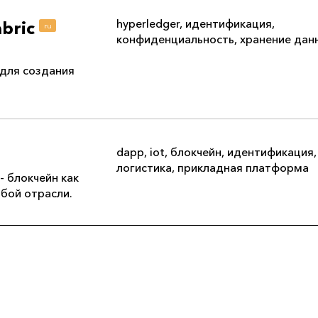
hyperledger
,
идентификация
,
abric
ru
конфиденциальность
,
хранение дан
для создания
dapp
,
iot
,
блокчейн
,
идентификация
,
логистика
,
прикладная платформа
-- блокчейн как
юбой отрасли.