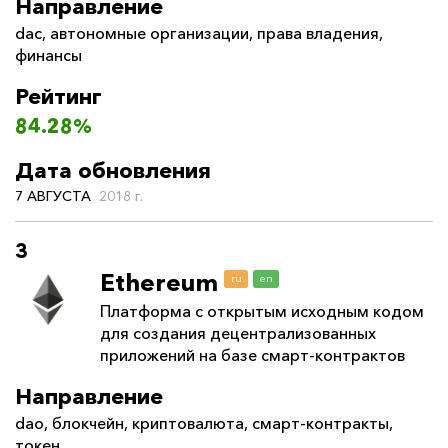
Направление
dac
,
автономные организации
,
права владения
,
финансы
Рейтинг
84.28%
Дата обновления
7 АВГУСТА
2018 г.
3
Ethereum
ru
en
Платформа с открытым исходным кодом
для создания децентрализованных
приложений на базе смарт-контрактов
Направление
dao
,
блокчейн
,
криптовалюта
,
смарт-контракты
,
токен