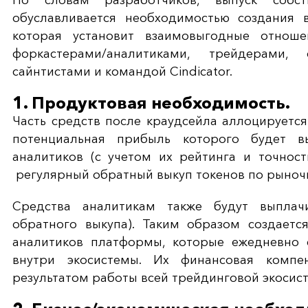
По словам разработчиков, выпуск собст
обуславливается необходимостью создания в
которая установит взаимовыгодные отнош
форкастерами/аналитиками, трейдерами,
сайнтистами и командой Cindicator.
1. Продуктовая необходимость.
Часть средств после краудсейла аллоцируетс
потенциальная прибыль которого будет в
аналитиков (с учетом их рейтинга и точнос
регулярный обратный выкуп токенов по рыночн
Средства аналитикам также будут выплач
обратного выкупа). Таким образом создаетс
аналитиков платформы, которые ежедневно 
внутри экосистемы. Их финансовая компе
результатом работы всей трейдинговой экосис