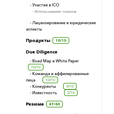
- Участие в ICO
- Использование токенов
- Лицензирование и юридические
аспекты
Продукты
10/10
Due Diligence
- Road Map и White Paper
10/10
- Команда и аффилированные
лица
10/10
- Конкуренты
5/10
- Известность
2/10
Резюме
47/60