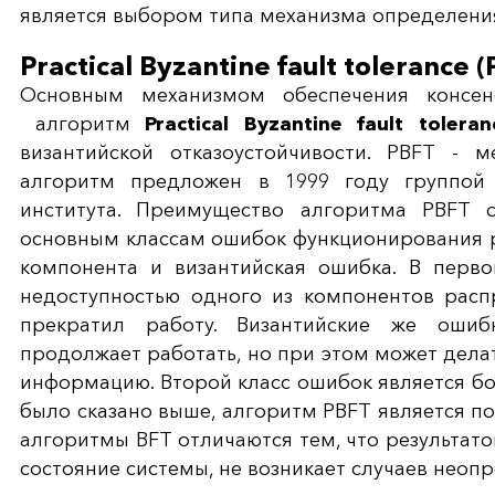
является выбором типа механизма определения
Practical Byzantine fault tolerance 
Основным механизмом обеспечения консенс
алгоритм
Practical Byzantine fault tolera
византийской отказоустойчивости. PBFT - м
алгоритм предложен в 1999 году группой 
института. Преимущество алгоритма PBFT 
основным классам ошибок функционирования р
компонента и византийская ошибка. В перво
недоступностью одного из компонентов расп
прекратил работу. Византийские же ошиб
продолжает работать, но при этом может дела
информацию. Второй класс ошибок является бо
было сказано выше, алгоритм PBFT является п
алгоритмы BFT отличаются тем, что результато
состояние системы, не возникает случаев неоп