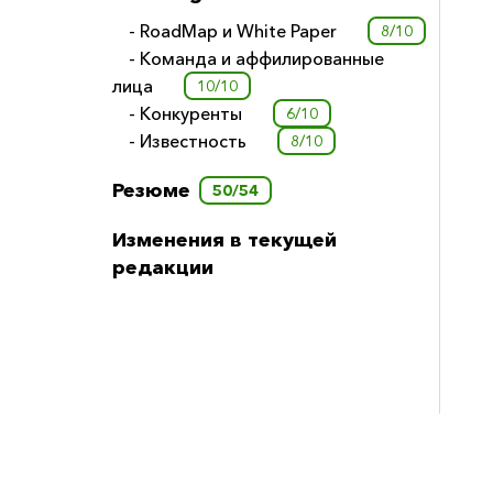
- RoadMap и White Paper
8/10
- Команда и аффилированные
лица
10/10
- Конкуренты
6/10
- Известность
8/10
Резюме
50/54
Изменения в текущей
редакции