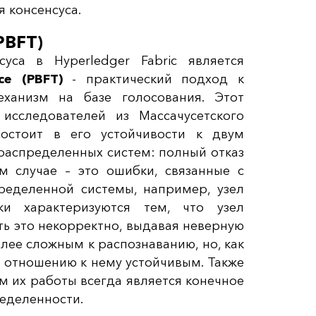
 консенсуса.
(PBFT)
уса в Hyperledger Fabric является
nce (PBFT)
- практический подход к
еханизм на базе голосования. Этот
исследователей из Массачусетского
состоит в его устойчивости к двум
аспределенных систем: полный отказ
м случае – это ошибки, связанные с
ределенной системы, например, узел
ки характеризуются тем, что узел
ть это некорректно, выдавая неверную
лее сложным к распознаванию, но, как
о отношению к нему устойчивым. Также
м их работы всегда является конечное
ределенности.