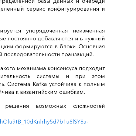
спределенной базы данных и очереди
еленный сервис конфигурирования и
ируется упорядоченная неизменная
рые постоянно добавляются и в нужный
зацкии формируются в блоки. Основная
й последовательности транзакций.
такого механизма консенсуса подходит
дительность системы и при этом
ть. Система Kafka устойчива к полным
тойчива к византийским ошибкам.
 решения возможных сложностей
hOlu9tB_10dKnlrhy5d7b1u8lSY8a-