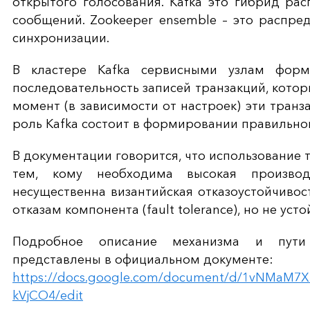
открытого голосования. Kafka это гибрид ра
сообщений. Zookeeper ensemble – это
распред
синхронизации.
В кластере Kafka сервисными узлам форм
последовательность записей транзакций, кото
момент (в зависимости от настроек) эти тран
роль Kafka состоит в формировании правильно
В документации говорится, что использование 
тем, кому необходима высокая произво
несущественна византийская отказоустойчивос
отказам компонента (fault tolerance), но не ус
Подробное описание механизма и пути
представлены в официальном документе:
https://docs.google.com/document/d/1vNMaM7X
kVjCO4/edit