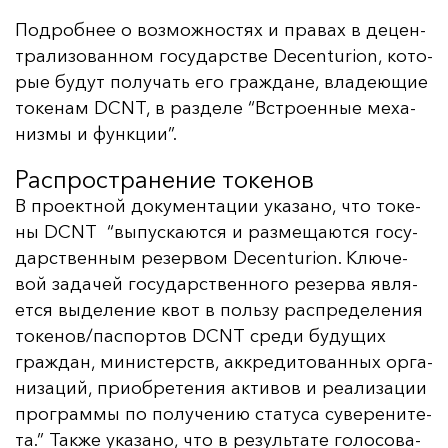
Под­роб­нее о воз­мож­нос­тях и пра­вах в де­цен­
тра­ли­зо­ван­ном го­су­дарс­тве Decenturion, ко­то­
рые бу­дут по­лу­чать его граж­да­не, вла­де­ющие
то­ке­нам DCNT, в раз­де­ле “Встро­ен­ные ме­ха­
низ­мы и фун­кции”.
Распространение токенов
В про­ек­тной до­ку­мен­та­ции ука­за­но, что то­ке­
ны DCNT “вы­пус­ка­ют­ся и раз­ме­ща­ют­ся го­су­
дарс­твен­ным ре­зер­вом Decenturion. Клю­че­
вой за­да­чей го­су­дарс­твен­но­го ре­зер­ва яв­ля­
ет­ся вы­де­ле­ние квот в поль­зу рас­пре­де­ле­ния
то­ке­нов/пас­пор­тов DCNT сре­ди бу­ду­щих
граж­дан, ми­нис­терств, ак­кре­ди­то­ван­ных ор­га­
ни­за­ций, при­об­ре­те­ния ак­ти­вов и ре­али­за­ции
прог­рам­мы по по­лу­че­нию ста­ту­са су­ве­ре­ни­те­
та.” Так­же ука­за­но, что в ре­зуль­та­те го­ло­со­ва­