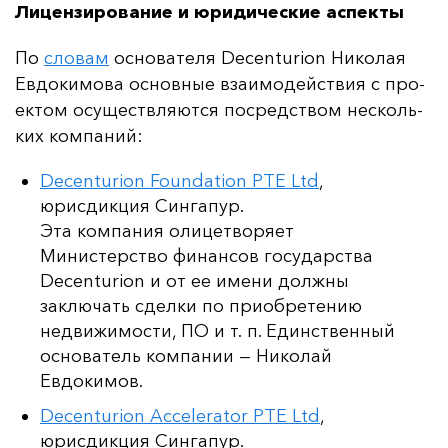
Лицензирование и юридические аспекты
По
сло­вам
ос­но­ва­те­ля Decenturion Ни­ко­лая
Ев­до­ки­мо­ва ос­нов­ные вза­имо­дей­ствия с про­
ек­том осу­щест­вля­ют­ся пос­редс­твом нес­коль­
ких ком­па­ний:
Decenturion Foundation PTE Ltd
,
юрисдикция Сингапур.
Эта компания олицетворяет
Министерство финансов государства
Decenturion и от ее имени должны
заключать сделки по приобретению
недвижимости, ПО и т. п. Единственный
основатель компании — Николай
Евдокимов.
Decenturion Accelerator PTE Ltd
,
юрисдикция Сингапур.