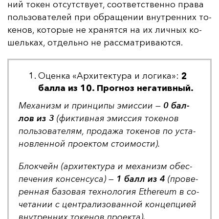
ний то­кен от­сутс­тву­ет, со­от­ветс­твен­но пра­ва
поль­зо­ва­те­лей при об­ра­ще­нии внут­рен­них то­
ке­нов, ко­то­рые не хра­нят­ся на их лич­ных ко­
шель­ках, от­дель­но не рас­смат­ри­ва­ют­ся.
Оценка «Архитектура и логика»:
2
балла из 10. Прогноз негативный.
Ме­ха­низм и прин­ци­пы эмис­сии —
0 бал­
лов из 3
(фик­тив­ная эмис­сия то­ке­нов
поль­зо­ва­те­лям, про­да­жа то­ке­нов по ус­та­
нов­лен­ной про­ек­том сто­имос­ти).
Блок­чейн (ар­хи­тек­ту­ра и ме­ха­низм обес­
пе­че­ния кон­сен­су­са) —
1 балл из 4
(про­ве­
рен­ная ба­зо­вая тех­но­ло­гия Ethereum в со­
че­та­нии с цен­тра­ли­зо­ван­ной кон­цеп­ци­ей
внут­рен­них то­ке­нов про­ек­та)
.