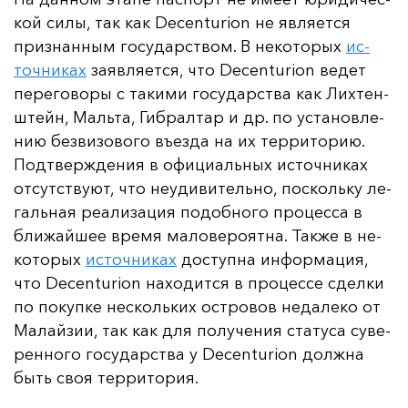
кой си­лы, так как Decenturion не яв­ля­ет­ся
приз­нан­ным го­су­дарс­твом. В не­ко­то­рых
ис­
точ­ни­ках
за­яв­ля­ет­ся, что Decenturion ве­дет
пе­ре­го­во­ры с та­ки­ми го­су­дарс­тва как Лих­тен­
штейн, Маль­та, Гиб­рал­тар и др. по ус­та­нов­ле­
нию без­ви­зо­во­го въ­ез­да на их тер­ри­то­рию.
Под­твер­жде­ния в офи­ци­аль­ных ис­точ­ни­ках
от­сутс­тву­ют, что не­уди­ви­тель­но, пос­коль­ку ле­
галь­ная ре­али­за­ция по­доб­но­го про­цес­са в
бли­жай­шее вре­мя ма­ло­ве­ро­ят­на. Так­же в не­
ко­то­рых
ис­точ­ни­ках
дос­туп­на ин­фор­ма­ция,
что Decenturion на­хо­дит­ся в про­цес­се сдел­ки
по по­куп­ке нес­коль­ких ос­тро­вов не­да­ле­ко от
Ма­лай­зии, так как для по­лу­че­ния ста­ту­са су­ве­
рен­но­го го­су­дарс­тва у Decenturion дол­жна
быть своя тер­ри­то­рия.