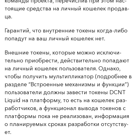
ко­ман­ды про­ек­та, пе­ре­чис­лив при этом нас­
то­ящие средс­тва на лич­ный ко­ше­лек про­дав­
ца.
Га­ран­тий, что внут­рен­ние то­ке­ны ког­да-ли­бо
по­па­дут на ваш лич­ный ко­ше­лек нет.
Внеш­ние то­ке­ны, ко­то­рые мож­но ис­клю­чи­
тель­но при­об­рес­ти, дей­стви­тель­но по­па­да­ют
на лич­ный ко­ше­лек поль­зо­ва­те­ля. Од­на­ко,
что­бы по­лу­чить муль­тип­ли­ка­тор (под­роб­нее в
раз­де­ле “Встро­ен­ные ме­ха­низ­мы и фун­кции”)
поль­зо­ва­те­ли дол­жны за­вес­ти то­ке­ны DCNT
Liquid на плат­фор­му, то есть на ко­ше­лек раз­
ра­бот­чи­ков, а фун­кци­онал вы­во­да то­ке­нов с
плат­фор­мы по­ка не ре­али­зо­ван, ин­фор­ма­ция
о пла­ни­ру­емых сро­ках раз­ра­бот­ки от­сутс­тву­
ет.