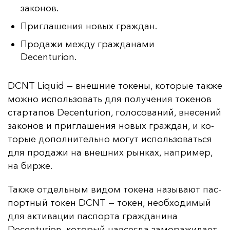
законов.
Приглашения новых граждан.
Продажи между гражданами
Decenturion.
DCNT Liquid — внеш­ние то­ке­ны, ко­то­рые так­же
мож­но ис­поль­зо­вать для по­лу­че­ния то­ке­нов
стар­та­пов Decenturion, го­ло­со­ва­ний, вне­се­ний
за­ко­нов и приг­ла­ше­ния но­вых граж­дан, и ко­
то­рые до­пол­ни­тель­но мо­гут ис­поль­зо­вать­ся
для про­да­жи на внеш­них рын­ках, нап­ри­мер,
на бир­же.
Так­же от­дель­ным ви­дом то­ке­на на­зы­ва­ют пас­
пор­тный то­кен DCNT — то­кен, не­об­хо­ди­мый
для ак­ти­ва­ции пас­пор­та граж­да­ни­на
Decenturion, ко­то­рый нав­сег­да за­мо­ра­жи­ва­ет­