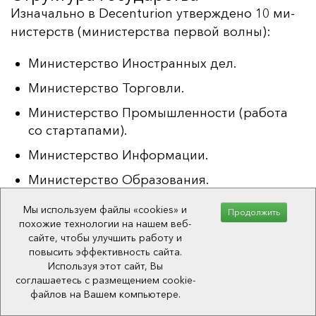
Из­на­чаль­но в Decenturion ут­вер­жде­но 10 ми­
нис­терств (ми­нис­терс­тва пер­вой вол­ны):
Министерство Иностранных дел.
Министерство Торговли.
Министерство Промышленности (работа
со стартапами).
Министерство Информации.
Министерство Образования.
Министерство Административных дел
Мы используем файлы «cookies» и
Продолжить
(разработка ПО, служба технической
похожие технологии на нашем веб-
сайте, чтобы улучшить работу и
поддержки и т. п.).
повысить эффективность сайта.
Министерство Труда.
Используя этот сайт, Вы
соглашаетесь с размещением cookie-
Министерство Финансов
файлов на Вашем компьютере.
(государственный резерв).