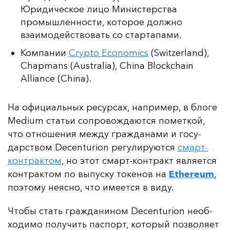
Юридическое лицо Министерства
промышленности, которое должно
взаимодействовать со стартапами.
Компании
Crypto Economics
(Switzerland),
Chapmans (Australia), China Blockchain
Alliance (China) .
На офи­ци­аль­ных ре­сур­сах, нап­ри­мер, в бло­ге
Medium статьи соп­ро­вож­да­ют­ся по­мет­кой,
что от­но­ше­ния меж­ду граж­да­на­ми и го­су­
дарс­твом Decenturion ре­гу­ли­ру­ют­ся
смарт-
кон­трак­том
, но этот смарт-кон­тракт яв­ля­ет­ся
кон­трак­том по вы­пус­ку то­ке­нов на
Ethereum
,
по­это­му не­яс­но, что име­ет­ся в ви­ду.
Что­бы стать граж­да­ни­ном Decenturion не­об­
хо­ди­мо по­лу­чить пас­порт, ко­то­рый поз­во­ля­ет