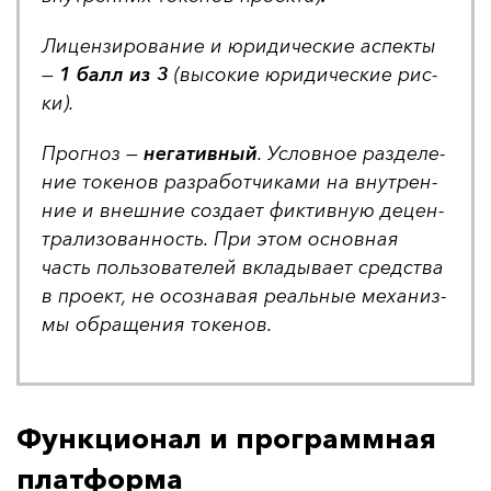
Ли­цен­зи­ро­ва­ние и юри­ди­чес­кие ас­пек­ты
—
1 балл из 3
(вы­со­кие юри­ди­чес­кие рис­
ки).
Прог­ноз —
не­га­тив­ный
. Ус­лов­ное раз­де­ле­
ние то­ке­нов раз­ра­бот­чи­ка­ми на внут­рен­
ние и внеш­ние соз­да­ет фик­тив­ную де­цен­
тра­ли­зо­ван­ность. При этом ос­нов­ная
часть поль­зо­ва­те­лей вкла­ды­ва­ет средс­тва
в про­ект, не осоз­на­вая ре­аль­ные ме­ха­низ­
мы об­ра­ще­ния то­ке­нов.
Функционал и программная
платформа