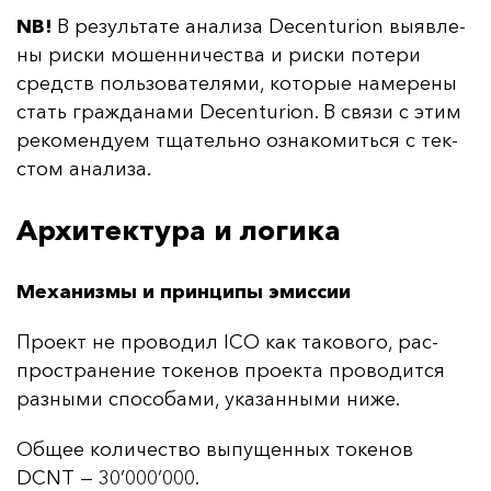
NB!
В ре­зуль­та­те ана­ли­за Decenturion вы­яв­ле­
ны рис­ки мо­шен­ни­чес­тва и рис­ки по­те­ри
средств поль­зо­ва­те­ля­ми, ко­то­рые на­ме­ре­ны
стать граж­да­на­ми Decenturion. В свя­зи с этим
ре­ко­мен­ду­ем тща­тель­но оз­на­ко­мить­ся с тек­
стом ана­ли­за.
Архитектура и логика
Механизмы и принципы эмиссии
Про­ект не про­во­дил ICO как та­ко­во­го, рас­
прос­тра­не­ние то­ке­нов про­ек­та про­во­дит­ся
раз­ны­ми спо­со­ба­ми, ука­зан­ны­ми ни­же.
Об­щее ко­ли­чес­тво вы­пу­щен­ных то­ке­нов
DCNT — 30’000’000.