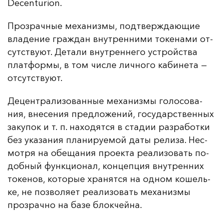
Decenturion.
Проз­рач­ные ме­ха­низ­мы, под­твер­жда­ющие
вла­де­ние граж­дан внут­рен­ни­ми то­ке­на­ми от­
сутс­тву­ют. Де­та­ли внут­рен­не­го ус­трой­ства
плат­фор­мы, в том чис­ле лич­но­го ка­би­не­та —
от­сутс­тву­ют.
Де­цен­тра­ли­зо­ван­ные ме­ха­низ­мы го­ло­со­ва­
ния, вне­се­ния пред­ло­же­ний, го­су­дарс­твен­ных
за­ку­пок и т. п. на­хо­дят­ся в ста­дии раз­ра­бот­ки
без ука­за­ния пла­ни­ру­емой да­ты ре­ли­за. Нес­
мот­ря на обе­ща­ния про­ек­та ре­али­зо­вать по­
доб­ный фун­кци­онал, кон­цеп­ция внут­рен­них
то­ке­нов, ко­то­рые хра­нят­ся на од­ном ко­шель­
ке, не поз­во­ля­ет ре­али­зо­вать ме­ха­низ­мы
проз­рач­но на ба­зе блок­чей­на.