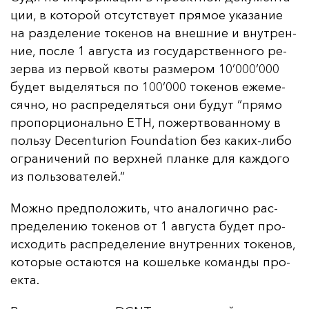
ции, в ко­то­рой от­сутс­тву­ет пря­мое ука­за­ние
на раз­де­ле­ние то­ке­нов на внеш­ние и внут­рен­
ние, пос­ле 1 ав­гус­та из го­су­дарс­твен­но­го ре­
зер­ва из пер­вой кво­ты раз­ме­ром 10’000’000
бу­дет вы­де­лять­ся по 100’000 то­ке­нов еже­ме­
сяч­но, но рас­пре­де­лять­ся они бу­дут “пря­мо
про­пор­ци­ональ­но ETH, по­жер­тво­ван­но­му в
поль­зу Decenturion Foundation без ка­ких-ли­бо
ог­ра­ни­че­ний по вер­хней план­ке для каж­до­го
из поль­зо­ва­те­лей.“
Мож­но пред­по­ло­жить, что ана­ло­гич­но рас­
пре­де­ле­нию то­ке­нов от 1 ав­гус­та бу­дет про­
ис­хо­дить рас­пре­де­ле­ние внут­рен­них то­ке­нов,
ко­то­рые ос­та­ют­ся на ко­шель­ке ко­ман­ды про­
ек­та.