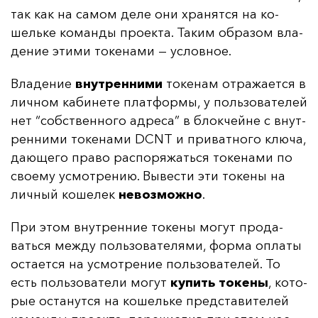
так как на са­мом де­ле они хра­нят­ся на ко­
шель­ке ко­ман­ды про­ек­та. Та­ким об­ра­зом вла­
де­ние эти­ми то­ке­на­ми — ус­лов­ное.
Вла­де­ние
внут­рен­ни­ми
то­ке­нам от­ра­жа­ет­ся в
лич­ном ка­би­не­те плат­фор­мы, у поль­зо­ва­те­лей
нет “собс­твен­но­го ад­ре­са” в блок­чей­не с внут­
рен­ни­ми то­ке­на­ми DCNT и при­ват­но­го клю­ча,
да­юще­го пра­во рас­по­ря­жать­ся то­ке­на­ми по
сво­ему ус­мот­ре­нию. Вы­вес­ти эти то­ке­ны на
лич­ный ко­ше­лек
не­воз­мож­но
.
При этом внут­рен­ние то­ке­ны мо­гут про­да­
вать­ся меж­ду поль­зо­ва­те­ля­ми, фор­ма оп­ла­ты
ос­та­ет­ся на ус­мот­ре­ние поль­зо­ва­те­лей. То
есть поль­зо­ва­те­ли мо­гут
ку­пить то­ке­ны
, ко­то­
рые ос­та­нут­ся на ко­шель­ке пред­ста­ви­те­лей