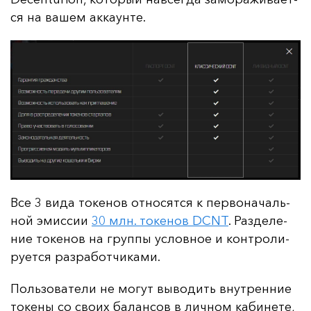
ся на ва­шем ак­ка­ун­те.
Все 3 ви­да то­ке­нов от­но­сят­ся к пер­во­на­чаль­
ной эмис­сии
30 млн. то­ке­нов DCNT
. Раз­де­ле­
ние то­ке­нов на груп­пы ус­лов­ное и кон­тро­ли­
ру­ет­ся раз­ра­бот­чи­ка­ми.
Поль­зо­ва­те­ли не мо­гут вы­во­дить внут­рен­ние
то­ке­ны со сво­их ба­лан­сов в лич­ном ка­би­не­те,