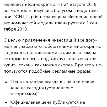
ме­ня­лась не­од­нок­рат­но. На 24 ав­гус­та 2018
воз­мож­ность по­куп­ки с бо­ну­сом в ви­де то­ке­
нов DCNT Liquid не за­пу­ще­на. Вве­де­ние но­вой
эко­но­ми­чес­кой мо­де­ли пла­ни­ру­ет­ся с 1 сен­
тяб­ря 2018.
С целью прив­ле­че­ния ин­вес­ти­ций все до­ку­
мен­ты снаб­жа­ют­ся обе­ща­ни­ями мно­гок­рат­но­
го до­хо­да, по­вы­ше­ни­ями сто­имос­ти то­ке­на,
ко­то­рые дол­жны под­тол­кнуть поль­зо­ва­те­ля
ку­пить то­ке­ны как мож­но ско­рее. При этом ис­
поль­зу­ют­ся по­доб­ные рек­лам­ные фра­зы:
“Цена на завтра всегда выше или равна
цене на сегодня (установлено
алгоритмом)”.
“Официальная цена публикуется на