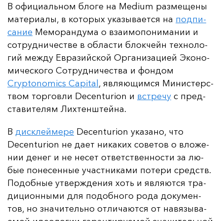
В офи­ци­аль­ном бло­ге на Medium раз­ме­ще­ны
ма­те­ри­алы, в ко­то­рых ука­зы­ва­ет­ся на
под­пи­
са­ние
Ме­мо­ран­ду­ма о вза­имо­по­ни­ма­нии и
сот­руд­ни­чес­тве в об­лас­ти блок­чейн тех­но­ло­
гий меж­ду Ев­ра­зий­ской Ор­га­ни­за­ци­ей Эко­но­
ми­чес­ко­го Сот­руд­ни­чес­тва и фон­дом
Cryptonomics Capital
, яв­ля­ющим­ся Ми­нис­терс­
твом тор­гов­ли Decenturion и
встре­чу
с пред­
ста­ви­те­лям Лих­тен­штей­на.
В
дис­клей­ме­ре
Decenturion ука­за­но, что
Decenturion не да­ет ни­ка­ких со­ве­тов о вло­же­
нии де­нег и не не­сет от­ветс­твен­нос­ти за лю­
бые по­не­сен­ные учас­тни­ка­ми по­те­ри средств.
По­доб­ные ут­вер­жде­ния хоть и яв­ля­ют­ся тра­
ди­ци­он­ны­ми для по­доб­но­го ро­да до­ку­мен­
тов, но зна­чи­тель­но от­ли­ча­ют­ся от на­вя­зы­ва­