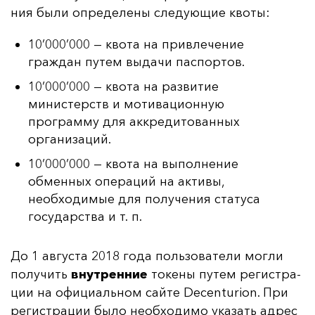
ния бы­ли оп­ре­де­ле­ны сле­ду­ющие кво­ты:
10’000’000 — квота на привлечение
граждан путем выдачи паспортов.
10’000’000 — квота на развитие
министерств и мотивационную
программу для аккредитованных
организаций.
10’000’000 — квота на выполнение
обменных операций на активы,
необходимые для получения статуса
государства и т. п.
До 1 ав­гус­та 2018 го­да поль­зо­ва­те­ли мог­ли
по­лу­чить
внут­рен­ние
то­ке­ны пу­тем ре­гис­тра­
ции на офи­ци­аль­ном сай­те Decenturion. При
ре­гис­тра­ции бы­ло не­об­хо­ди­мо ука­зать ад­рес