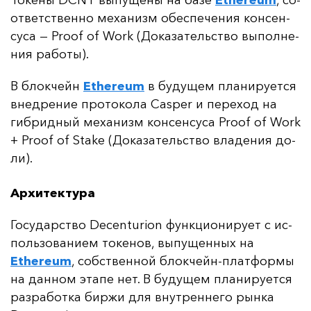
То­ке­ны DCNT вы­пу­ще­ны на ба­зе
Ethereum
, со­
от­ветс­твен­но ме­ха­низм обес­пе­че­ния кон­сен­
су­са —
Proof of Work (До­ка­за­тель­ство вы­пол­не­
ния ра­бо­ты).
В блок­чейн
Ethereum
в бу­ду­щем пла­ни­ру­ет­ся
внед­ре­ние про­то­ко­ла Casper и пе­ре­ход на
гиб­рид­ный ме­ха­низм кон­сен­су­са Proof of Work
+ Proof of Stake (До­ка­за­тель­ство вла­де­ния до­
ли).
Архитектура
Го­су­дарс­тво Decenturion фун­кци­они­ру­ет с ис­
поль­зо­ва­ни­ем то­ке­нов, вы­пу­щен­ных на
Ethereum
, собс­твен­ной блок­чейн-плат­фор­мы
на дан­ном эта­пе нет. В бу­ду­щем пла­ни­ру­ет­ся
раз­ра­бот­ка бир­жи для внут­рен­не­го рын­ка