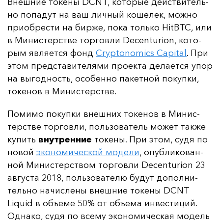
Внеш­ние то­ке­ны DCNT, ко­то­рые дей­стви­тель­
но по­па­дут на ваш лич­ный ко­ше­лек, мож­но
при­об­рес­ти на бир­же, по­ка толь­ко HitBTC, или
в Ми­нис­терс­тве тор­гов­ли Decenturion, ко­то­
рым яв­ля­ет­ся фонд
Cryptonomics Capital
. При
этом пред­ста­ви­те­ля­ми про­ек­та де­ла­ет­ся упор
на вы­год­ность, осо­бен­но па­кет­ной по­куп­ки,
то­ке­нов в Ми­нис­терс­тве.
По­ми­мо по­куп­ки внеш­них то­ке­нов в Ми­нис­
терс­тве тор­гов­ли, поль­зо­ва­тель мо­жет так­же
ку­пить
внут­рен­ние
то­ке­ны. При этом, су­дя по
но­вой
эко­но­ми­чес­кой мо­де­ли
, опуб­ли­ко­ван­
ной Ми­нис­терс­твом тор­гов­ли Decenturion 23
ав­гус­та 2018, поль­зо­ва­те­лю бу­дут до­пол­ни­
тель­но на­чис­ле­ны внеш­ние то­ке­ны DCNT
Liquid в объ­еме 50% от объ­ема ин­вес­ти­ций.
Од­на­ко, су­дя по все­му эко­но­ми­чес­кая мо­дель