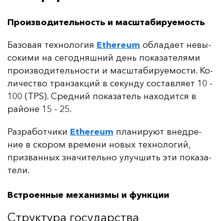
Производительность и масштабируемость
Ба­зо­вая тех­но­ло­гия
Ethereum
об­ла­да­ет не­вы­
со­ки­ми на се­год­няш­ний день по­ка­за­те­ля­ми
про­из­во­ди­тель­нос­ти и мас­шта­би­ру­емос­ти. Ко­
ли­чес­тво тран­зак­ций в се­кун­ду сос­тав­ля­ет 10 -
100 (TPS). Сред­ний по­ка­за­тель на­хо­дит­ся в
рай­оне 15 - 25.
Раз­ра­бот­чи­ки
Ethereum
пла­ни­ру­ют внед­ре­
ние в ско­ром вре­ме­ни но­вых тех­но­ло­гий,
приз­ван­ных зна­чи­тель­но улуч­шить эти по­ка­за­
те­ли.
Встроенные механизмы и функции
Структура государства