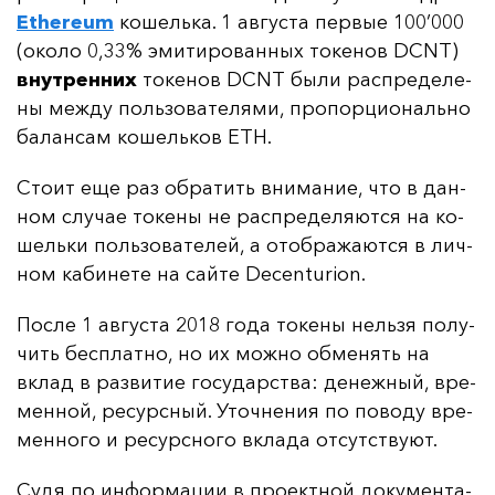
Ethereum
ко­шель­ка. 1 ав­гус­та пер­вые 100’000
(око­ло 0,33% эми­ти­ро­ван­ных то­ке­нов DCNT)
внут­рен­них
то­ке­нов DCNT бы­ли рас­пре­де­ле­
ны меж­ду поль­зо­ва­те­ля­ми, про­пор­ци­ональ­но
ба­лан­сам ко­шель­ков ETH.
Сто­ит еще раз об­ра­тить вни­ма­ние, что в дан­
ном слу­чае то­ке­ны не рас­пре­де­ля­ют­ся на ко­
шель­ки поль­зо­ва­те­лей, а отоб­ра­жа­ют­ся в лич­
ном ка­би­не­те на сай­те Decenturion.
Пос­ле 1 ав­гус­та 2018 го­да то­ке­ны нель­зя по­лу­
чить бес­плат­но, но их мож­но об­ме­нять на
вклад в раз­ви­тие го­су­дарс­тва: де­неж­ный, вре­
мен­ной, ре­сур­сный. Уточ­не­ния по по­во­ду вре­
мен­но­го и ре­сур­сно­го вкла­да от­сутс­тву­ют.
Су­дя по ин­фор­ма­ции в про­ек­тной до­ку­мен­та­