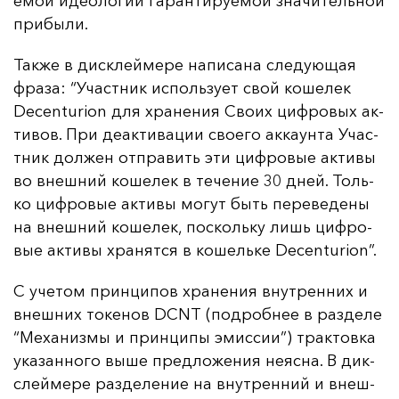
емой иде­оло­гии га­ран­ти­ру­емой зна­чи­тель­ной
при­бы­ли.
Так­же в дис­клей­ме­ре на­пи­са­на сле­ду­ющая
фра­за: “Учас­тник ис­поль­зу­ет свой ко­ше­лек
Decenturion для хра­не­ния Сво­их циф­ро­вых ак­
ти­вов. При де­ак­ти­ва­ции сво­его ак­ка­ун­та Учас­
тник дол­жен от­пра­вить эти циф­ро­вые ак­ти­вы
во внеш­ний ко­ше­лек в те­че­ние 30 дней. Толь­
ко циф­ро­вые ак­ти­вы мо­гут быть пе­ре­ве­де­ны
на внеш­ний ко­ше­лек, пос­коль­ку лишь циф­ро­
вые ак­ти­вы хра­нят­ся в ко­шель­ке Decenturion”.
С уче­том прин­ци­пов хра­не­ния внут­рен­них и
внеш­них то­ке­нов DCNT (под­роб­нее в раз­де­ле
“Ме­ха­низ­мы и прин­ци­пы эмис­сии”) трак­тов­ка
ука­зан­но­го вы­ше пред­ло­же­ния не­яс­на. В дик­
слей­ме­ре раз­де­ле­ние на внут­рен­ний и внеш­