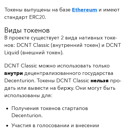
То­ке­ны вы­пу­ще­ны на ба­зе
Ethereum
и име­ют
стан­дарт ERC20.
Виды токенов
В про­ек­те су­щес­тву­ет 2 ви­да на­тив­ных то­ке­
нов: DCNT Classic (внут­рен­ний то­кен) и DCNT
Liquid (внеш­ний то­кен).
DCNT Classic мож­но ис­поль­зо­вать толь­ко
внут­ри
де­цен­тра­ли­зо­ван­но­го го­су­дарс­тва
Decenturion. То­ке­ны DCNT Classic
нель­зя
про­
дать или вы­вес­ти на бир­жу. Они мо­гут быть
ис­поль­зо­ва­ны для:
Получения токенов стартапов
Decenturion.
Участия в голосовании и внесении