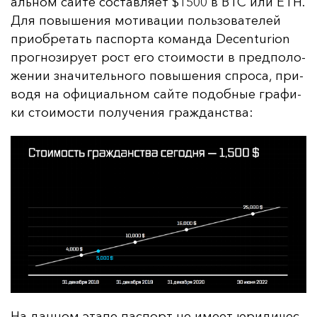
аль­ном сай­те сос­тав­ля­ет $1500 в BTC или ETH.
Для по­вы­ше­ния мо­ти­ва­ции поль­зо­ва­те­лей
при­об­ре­тать пас­пор­та ко­ман­да Decenturion
прог­но­зи­ру­ет рост его сто­имос­ти в пред­по­ло­
же­нии зна­чи­тель­но­го по­вы­ше­ния спро­са, при­
во­дя на офи­ци­аль­ном сай­те по­доб­ные гра­фи­
ки сто­имос­ти по­лу­че­ния граж­данс­тва:
На дан­ном эта­пе пас­порт не име­ет юри­ди­чес­