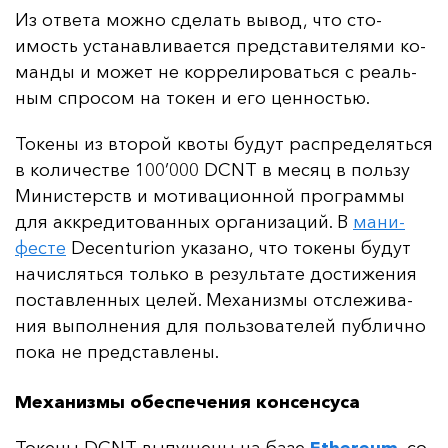
Из от­ве­та мож­но сде­лать вы­вод, что сто­
имость ус­та­нав­ли­ва­ет­ся пред­ста­ви­те­ля­ми ко­
ман­ды и мо­жет не кор­ре­ли­ро­вать­ся с ре­аль­
ным спро­сом на то­кен и его цен­ностью.
То­ке­ны из вто­рой кво­ты бу­дут рас­пре­де­лять­ся
в ко­ли­чес­тве 100’000 DCNT в ме­сяц в поль­зу
Ми­нис­терств и мо­ти­ва­ци­он­ной прог­рам­мы
для ак­кре­ди­то­ван­ных ор­га­ни­за­ций. В
ма­ни­
фес­те
Decenturion ука­за­но, что то­ке­ны бу­дут
на­чис­лять­ся толь­ко в ре­зуль­та­те дос­ти­же­ния
пос­тав­лен­ных це­лей. Ме­ха­низ­мы от­сле­жи­ва­
ния вы­пол­не­ния для поль­зо­ва­те­лей пуб­лич­но
по­ка не пред­став­ле­ны.
Механизмы обеспечения консенсуса