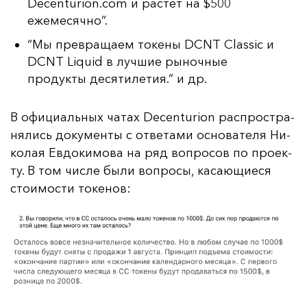
Decenturion.com и растет на $500
ежемесячно”.
“Мы превращаем токены DCNT Classic и
DCNT Liquid в лучшие рыночные
продукты десятилетия.” и др.
В офи­ци­аль­ных ча­тах Decenturion рас­прос­тра­
ня­лись до­ку­мен­ты с от­ве­та­ми ос­но­ва­те­ля Ни­
ко­лая Ев­до­ки­мо­ва на ряд воп­ро­сов по про­ек­
ту. В том чис­ле бы­ли воп­ро­сы, ка­са­ющи­еся
сто­имос­ти то­ке­нов: