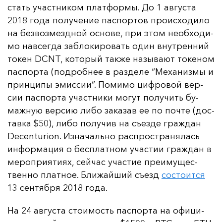
стать учас­тни­ком плат­фор­мы. До 1 ав­гус­та
2018 го­да по­лу­че­ние пас­пор­тов про­ис­хо­ди­ло
на без­воз­мез­дной ос­но­ве, при этом не­об­хо­ди­
мо нав­сег­да заб­ло­ки­ро­вать один внут­рен­ний
то­кен DCNT, ко­то­рый так­же на­зы­ва­ют то­ке­ном
пас­пор­та (под­роб­нее в раз­де­ле “Ме­ха­низ­мы и
прин­ци­пы эмис­сии”. По­ми­мо циф­ро­вой вер­
сии пас­пор­та учас­тни­ки мо­гут по­лу­чить бу­
маж­ную вер­сию ли­бо за­ка­зав ее по поч­те (дос­
тав­ка $50), ли­бо по­лу­чив на съ­ез­де граж­дан
Decenturion. Из­на­чаль­но рас­прос­тра­ня­лась
ин­фор­ма­ция о бес­плат­ном учас­тии граж­дан в
ме­роп­ри­яти­ях, сей­час учас­тие пре­иму­щес­
твен­но плат­ное. Бли­жай­ший съ­езд
сос­то­ит­ся
13 сен­тяб­ря 2018 го­да.
На 24 ав­гус­та сто­имость пас­пор­та на офи­ци­