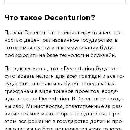
Что такое Decenturion?
Про­ект Decenturion по­зи­ци­они­ру­ет­ся как пол­
ностью де­цен­тра­ли­зо­ван­ное го­су­дарс­тво, в
ко­то­ром все ус­лу­ги и ком­му­ни­ка­ции бу­дут
про­ис­хо­дить на ба­зе тех­но­ло­гии блок­чейн.
Пред­по­ла­га­ет­ся, что в Decenturion бу­дут от­
сутс­тво­вать на­ло­ги для всех граж­дан и все го­
су­дарс­твен­ные ак­ти­вы бу­дут пе­ре­да­вать­ся
граж­да­нам в ви­де то­ке­нов про­ек­тов, вхо­дя­
щих в сос­тав Decenturion. В Decenturion соз­да­
ны свои Ми­нис­терс­тва, от­ветс­твен­ные за раз­
ви­тие тех или иных сто­рон го­су­дарс­тва. При
этом все ре­ше­ния в го­су­дарс­тве дол­жны про­
из­во­дить­ся на ба­зе поль­зо­ва­тель­ских го­ло­со­