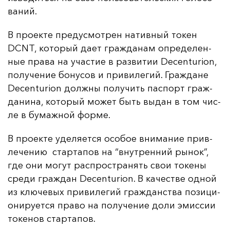
ва­ний.
В про­ек­те пре­дус­мот­рен на­тив­ный то­кен
DCNT, ко­то­рый да­ет граж­да­нам оп­ре­де­лен­
ные пра­ва на учас­тие в раз­ви­тии Decenturion,
по­лу­че­ние бо­ну­сов и при­ви­ле­гий. Граж­да­не
Decenturion дол­жны по­лу­чить пас­порт граж­
да­ни­на, ко­то­рый мо­жет быть вы­дан в том чис­
ле в бу­маж­ной фор­ме.
В про­ек­те уде­ля­ет­ся осо­бое вни­ма­ние прив­
ле­че­нию стар­та­пов на “внут­рен­ний ры­нок”,
где они мо­гут рас­прос­тра­нять свои то­ке­ны
сре­ди граж­дан Decenturion. В ка­чес­тве од­ной
из клю­че­вых при­ви­ле­гий граж­данс­тва по­зи­ци­
они­ру­ет­ся пра­во на по­лу­че­ние до­ли эмис­сии
то­ке­нов стар­та­пов.