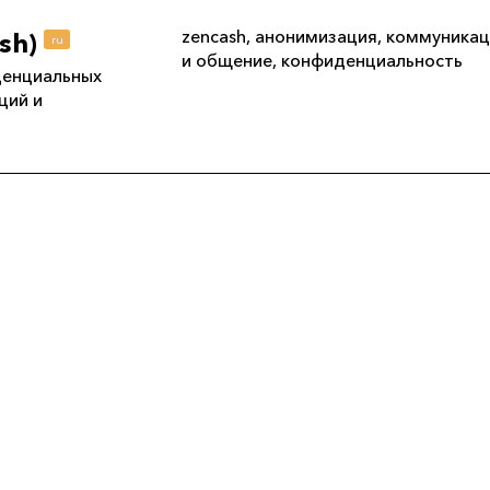
zencash
,
анонимизация
,
коммуникац
ash)
ru
и общение
,
конфиденциальность
денциальных
ций и