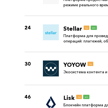
режиме реального вре
24
Stellar
ru
en
Платформа для провед
операций: платежей, о
30
YOYOW
ru
Экосистема контента и
46
Lisk
ru
en
Блокчейн платформа д