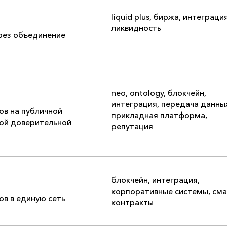
liquid plus
,
биржа
,
интеграци
ликвидность
рез объединение
neo
,
ontology
,
блокчейн
,
интеграция
,
передача данны
в на публичной
прикладная платформа
,
ой доверительной
репутация
блокчейн
,
интеграция
,
корпоративные системы
,
сма
в в единую сеть
контракты