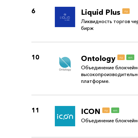
6
Liquid Plus
ru
Ликвидность торгов че
бирж
10
Ontology
ru
en
Объединение блокчейно
высокопроизводительн
платформе.
11
ICON
ru
en
Объединение блокчейно