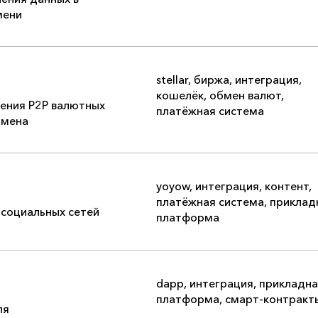
мени
stellar
,
биржа
,
интеграция
,
кошелёк
,
обмен валют
,
ения P2P валютных
платёжная система
бмена
yoyow
,
интеграция
,
контент
,
платёжная система
,
приклад
 социальных сетей
платформа
dapp
,
интеграция
,
прикладна
платформа
,
смарт-контракт
ля