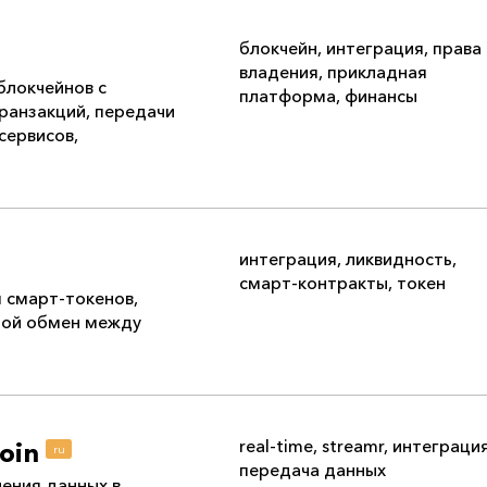
блокчейн
,
интеграция
,
права
владения
,
прикладная
блокчейнов с
платформа
,
финансы
ранзакций, передачи
сервисов,
интеграция
,
ликвидность
,
смарт-контракты
,
токен
 смарт-токенов,
ой обмен между
real-time
,
streamr
,
интеграци
oin
ru
передача данных
ения данных в