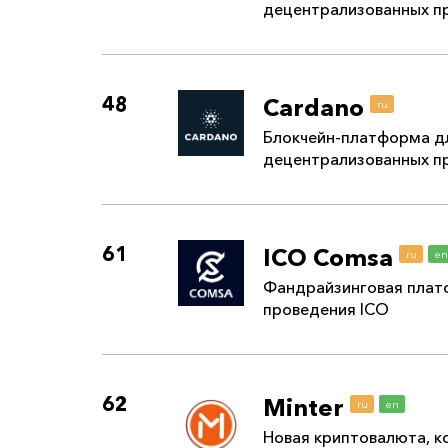
децентрализованных п
48
Cardano
ru
Блокчейн-платформа дл
децентрализованных п
61
ICO Comsa
ru
en
Фандрайзинговая плат
проведения ICO
62
Minter
ru
en
Новая криптовалюта, к