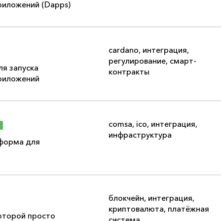
риложений (Dapps)
cardano
,
интеграция
,
регулирование
,
смарт-
я запуска
контракты
риложений
comsa
,
ico
,
интеграция
,
инфраструктура
форма для
блокчейн
,
интеграция
,
криптовалюта
,
платёжная
оторой просто
система