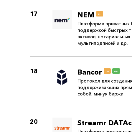
17
NEM
ru
Платформа приватных 
поддержкой быстрых т
активов, нотариальных 
мультиподписей и др.
18
Bancor
ru
en
Протокол для создания
поддерживающих прям
собой, минуя биржи.
20
Streamr DATAc
Платформа предоставл