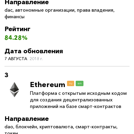
Направление
dac
,
автономные организации
,
права владения
,
финансы
Рейтинг
84.28%
Дата обновления
7 АВГУСТА
2018 г.
3
Ethereum
ru
en
Платформа с открытым исходным кодом
для создания децентрализованных
приложений на базе смарт-контрактов
Направление
dao
,
блокчейн
,
криптовалюта
,
смарт-контракты
,
токен