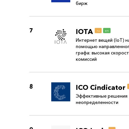
бирж
7
IOTA
ru
en
Интернет вещей (IoT) н
помощью направленног
графа: высокая скорост
комиссий
8
ICO Cindicator
Эффективные решения в
неопределенности