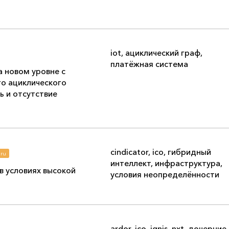
iot
,
ациклический граф
,
платёжная система
а новом уровне с
о ациклического
ь и отсутствие
cindicator
,
ico
,
гибридный
ru
интеллект
,
инфраструктура
,
 условиях высокой
условия неопределённости
ardor
,
ico
,
ignis
,
nxt
,
дочерние