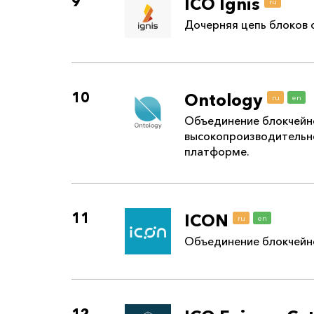
9
ICO Ignis
ru
Дочерняя цепь блоков 
10
Ontology
ru
en
Объединение блокчейно
высокопроизводительн
платформе.
11
ICON
ru
en
Объединение блокчейно