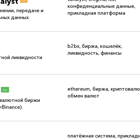
alyst
конфиденциальные данные
,
нении, передаче и
прикладная платформа
ьных данных
b2bx
,
биржа
,
кошелёк
,
ликвидность
,
финансы
тной ликвидности
ethereum
,
биржа
,
криптовалю
en
обмен валют
овалютной биржи
=Binance).
платёжная система
,
приклад