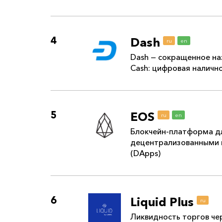
4
Dash
ru
en
Dash — сокращенное наз
Cash: цифровая налично
5
EOS
ru
en
Блокчейн-платформа д
децентрализованными
(DApps)
6
Liquid Plus
ru
Ликвидность торгов че