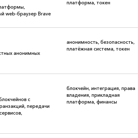
платформа
,
токен
платформы,
ый web-браузер Brave
анонимность
,
безопасность
,
платёжная система
,
токен
стных анонимных
блокчейн
,
интеграция
,
права
владения
,
прикладная
блокчейнов с
платформа
,
финансы
ранзакций, передачи
сервисов,