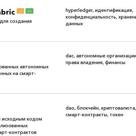
hyperledger
,
идентификация
,
abric
ru
en
конфиденциальность
,
хранен
для создания
данных
dac
,
автономные организаци
права владения
,
финансы
ованных автономных
анных на смарт-
dao
,
блокчейн
,
криптовалюта
смарт-контракты
,
токен
м исходным кодом
ализованных
арт-контрактов