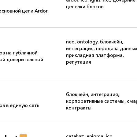
цепочки блоков
основной цепи Ardor
neo
,
ontology
,
блокчейн
,
интеграция
,
передача данны
в на публичной
прикладная платформа
,
ой доверительной
репутация
блокчейн
,
интеграция
,
корпоративные системы
,
сма
в в единую сеть
контракты
catalyst
,
enigma
,
ico
,
ru