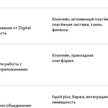
блокчейн
,
мгновенный платё
платёжная система
,
токен
,
вание от Digital
финансы
сть.
блокчейн
,
прикладная
платформа
ля работы с
 приложениями
liquid plus
,
биржа
,
интеграция
ликвидность
рез объединение