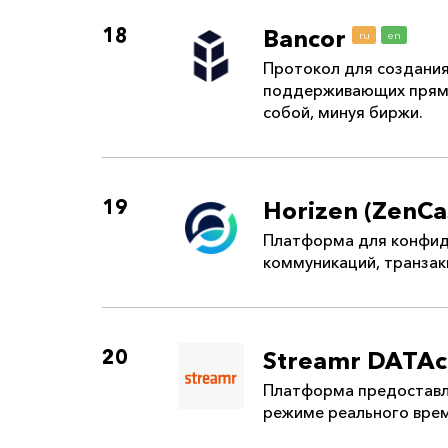
18
Bancor
ru
en
Протокол для создания
поддерживающих прям
собой, минуя биржи.
19
Horizen (ZenC
Платформа для конфи
коммуникаций, транзак
20
Streamr DATAc
Платформа предоставл
режиме реального вре