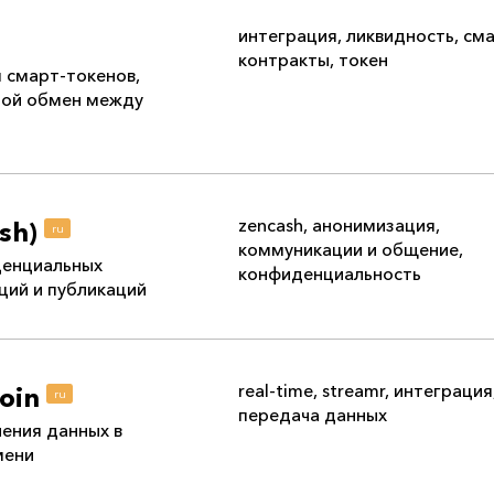
интеграция
,
ликвидность
,
сма
контракты
,
токен
 смарт-токенов,
ой обмен между
zencash
,
анонимизация
,
ash)
ru
коммуникации и общение
,
денциальных
конфиденциальность
ций и публикаций
real-time
,
streamr
,
интеграция
oin
ru
передача данных
ения данных в
мени