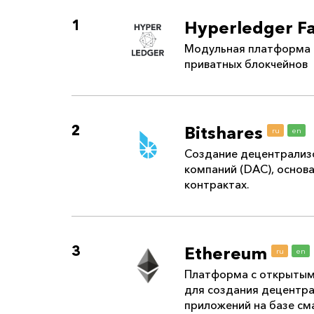
1
Hyperledger F
Модульная платформа 
приватных блокчейнов
2
Bitshares
ru
en
Создание децентрализ
компаний (DAC), основ
контрактах.
3
Ethereum
ru
en
Платформа с открыты
для создания децентр
приложений на базе см