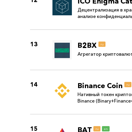
12
ICO Enigma Cat
Децентрализация в хра
анализе конфиденциал
13
B2BX
ru
Агрегатор криптовалю
14
Binance Coin
ru
Нативный токен крипт
Binance (Binary+Finance
15
BAT
ru
en