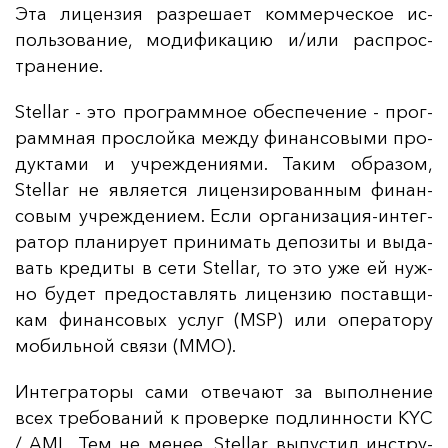
Эта ли­цен­зия раз­ре­ша­ет ком­мер­чес­кое ис­
поль­зо­ва­ние, мо­ди­фи­ка­цию и/или рас­прос­
тра­не­ние.
Stellar - это прог­рам­мное обес­пе­че­ние - прог­
рам­мная прос­лой­ка меж­ду фи­нан­со­вы­ми про­
дук­та­ми и уч­реж­де­ни­ями. Та­ким об­ра­зом,
Stellar не яв­ля­ет­ся ли­цен­зи­ро­ван­ным фи­нан­
со­вым уч­реж­де­ни­ем. Ес­ли ор­га­ни­за­ция-ин­тег­
ра­тор пла­ни­ру­ет при­ни­мать де­по­зи­ты и вы­да­
вать кре­ди­ты в се­ти Stellar, то это уже ей нуж­
но бу­дет пре­дос­тав­лять ли­цен­зию пос­тав­щи­
кам фи­нан­со­вых ус­луг (MSP) или опе­ра­то­ру
мо­биль­ной свя­зи (MMO).
Ин­тег­ра­то­ры са­ми от­ве­ча­ют за вы­пол­не­ние
всех тре­бо­ва­ний к про­вер­ке под­лин­нос­ти KYC
/ AML. Тем не ме­нее, Stellar вы­пус­тил инс­тру­