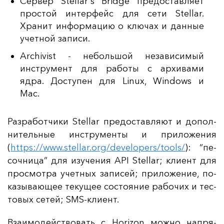
Сервер Stellar's Bridge предоставляет
простой интерфейс для сети Stellar.
Хранит информацию о ключах и данные
учетной записи.
Archivist - небольшой независимый
инструмент для работы с архивами
ядра.
Доступен для Linux, Windows и
Mac.
Раз­ра­бот­чи­ки Stellar пре­дос­тав­ля­ют и до­пол­
ни­тель­ные инс­тру­мен­ты и при­ло­же­ния
(
https://www.stellar.org/developers/tools/
): “пе­
соч­ни­ца” для изу­че­ния API Stellar; кли­ент для
прос­мот­ра учет­ных за­пи­сей; при­ло­же­ние, по­
ка­зы­ва­ющее те­ку­щее сос­то­яние ра­бо­чих и тес­
то­вых се­тей; SMS-кли­ент.
Вза­имо­дей­ство­вать с Horizon мож­но нап­ря­