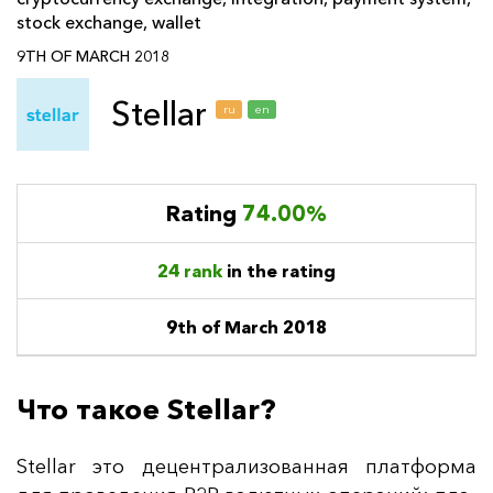
stock exchange
,
wallet
9TH OF MARCH 2018
Stellar
ru
en
Rating
74.00%
24 rank
in the rating
9th of March 2018
Что такое Stellar?
Stellar это де­цен­тра­ли­зо­ван­ная плат­фор­ма