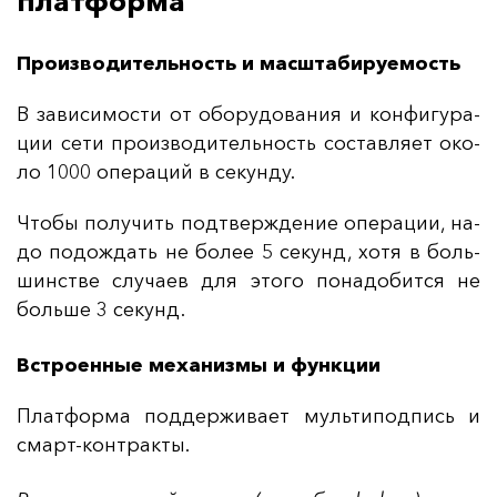
платформа
Производительность и масштабируемость
В за­ви­си­мос­ти от обо­ру­до­ва­ния и кон­фи­гу­ра­
ции се­ти про­из­во­ди­тель­ность сос­тав­ля­ет око­
ло 1000 опе­ра­ций в се­кун­ду.
Что­бы по­лу­чить под­твер­жде­ние опе­ра­ции, на­
до по­дож­дать не бо­лее 5 се­кунд, хо­тя в боль­
шинс­тве слу­ча­ев для это­го по­на­до­бит­ся не
боль­ше 3 се­кунд.
Встроенные механизмы и функции
Плат­фор­ма под­дер­жи­ва­ет муль­ти­под­пись и
смарт-кон­трак­ты.