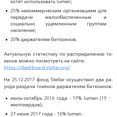
хотят использовать lumen;
25% некоммерческим организациям для
передачи малообеспеченным и
социально ущемленным группам
населения;
20% держателям биткоинов.
Ак­ту­аль­ную ста­тис­ти­ку по рас­пре­де­ле­нию то­
ке­нов мож­но пос­мот­реть на сай­те:
https://dashboard.stellar.org/
На 25.12.2017 фонд Stellar осу­щес­твил два ра­
ун­да раз­да­чи то­ке­нов дер­жа­те­лям бит­ко­инов:
июль-октябрь 2016 года - 19% lumen (19
миллиардов);
27 июня 2017 года - 16% lumen.