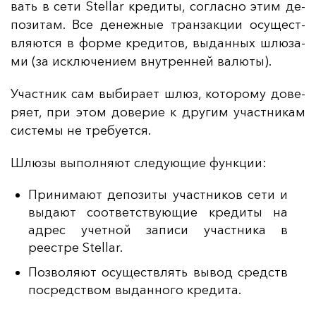
вать в се­ти Stellar кре­ди­ты, сог­лас­но этим де­
по­зи­там. Все де­неж­ные тран­зак­ции осу­щест­
вля­ют­ся в фор­ме кре­ди­тов, вы­дан­ных шлю­за­
ми (за ис­клю­че­ни­ем внут­рен­ней ва­лю­ты).
Учас­тник сам вы­би­ра­ет шлюз, ко­то­ро­му до­ве­
ря­ет, при этом до­ве­рие к дру­гим учас­тни­кам
сис­те­мы не тре­бу­ет­ся.
Шлю­зы вы­пол­ня­ют сле­ду­ющие фун­кции:
Принимают депозиты участников сети и
выдают соответствующие кредиты на
адрес учетной записи участника в
реестре Stellar.
Позволяют осуществлять вывод средств
посредством выданного кредита.