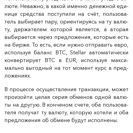
лю­те. Не­важ­но, в ка­кой имен­но де­неж­ной еди­
ни­це средс­тва пос­ту­пи­ли на счёт, поль­зо­ва­
тель вы­би­ра­ет па­ру, ори­ен­ти­ру­ясь на ту ва­лю­
ту, дер­жа­те­лем ко­то­рой яв­ля­ет­ся, а вто­рая
вы­би­ра­ет­ся че­рез пред­ло­же­ния, ко­то­рые есть
на бир­же. То есть, ес­ли нуж­но от­пра­вить ев­ро,
ис­поль­зуя ба­ланс BTC, Stellar ав­то­ма­ти­чес­ки
кон­вер­ти­ру­ет BTC в EUR, ис­поль­зуя мак­си­
маль­но вы­год­ный на тот мо­мент курс в пред­
ло­же­ни­ях.
В про­цес­се осу­щест­вле­ния тран­зак­ции, мо­жет
про­изой­ти це­лая се­рия об­ме­нов од­ной ва­лю­
ты на дру­гую. В кон­че­ном сче­те, оба поль­зо­ва­
те­ля по­лу­чат ту ва­лю­ту, ко­то­рую хо­те­ли и оба
пред­ло­же­ния об об­ме­не бу­дут ис­пол­не­ны.