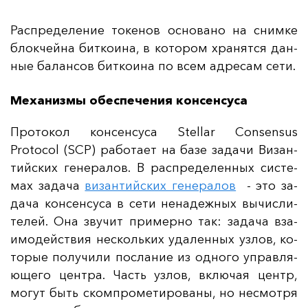
Рас­пре­де­ле­ние то­ке­нов ос­но­ва­но на сним­ке
блок­чей­на бит­ко­ина, в ко­то­ром хра­нят­ся дан­
ные ба­лан­сов бит­ко­ина по всем ад­ре­сам се­ти.
Механизмы обеспечения консенсуса
Про­то­кол кон­сен­су­са Stellar Consensus
Protocol (SCP) ра­бо­та­ет на ба­зе за­да­чи Ви­зан­
тий­ских ге­не­ра­лов. В рас­пре­де­лен­ных сис­те­
мах за­да­ча
ви­зан­тий­ских ге­не­ра­лов
- это за­
да­ча кон­сен­су­са в се­ти не­на­деж­ных вы­чис­ли­
те­лей. Она зву­чит при­мер­но так: за­да­ча вза­
имо­дей­ствия нес­коль­ких уда­лен­ных уз­лов, ко­
то­рые по­лу­чи­ли пос­ла­ние из од­но­го уп­рав­ля­
юще­го цен­тра. Часть уз­лов, вклю­чая центр,
мо­гут быть ском­про­ме­ти­ро­ва­ны, но нес­мот­ря