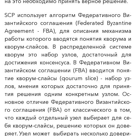
на это не­об­хо­ди­мо при­нять вер­ное ре­ше­ние.
SCP ис­поль­зу­ет ал­го­ритм Фе­де­ра­тив­но­го Ви­
зан­тий­ско­го сог­ла­ше­ния (Federated Byzantine
Agreement - FBA), для опи­са­ния ме­ха­низ­ма
ра­бо­ты ко­то­ро­го вво­дят­ся по­ня­тия кво­ру­ма и
кво­рум-слай­сов. В рас­пре­де­лен­ной сис­те­ме
кво­рум это на­бор уз­лов, дос­та­точ­ный для
дос­ти­же­ния кон­сен­су­са. В Фе­де­ра­тив­ном Ви­
зан­тий­ском сог­ла­ше­нии (FBA) вво­дит­ся по­ня­
тие кво­рум-слай­сы (qourum slice) - на­бор уз­
лов, мне­ния ко­то­рых дос­та­точ­но для при­ня­
тия ре­ше­ния од­ним кон­крет­ным уз­лом. Ос­
нов­ное от­ли­чие Фе­де­ра­тив­но­го Ви­зан­тий­ско­
го сог­ла­ше­ния (FBA) от клас­си­чес­ко­го в том,
что каж­дый от­дель­ный узел вы­би­ра­ет для се­
бя кво­рум-слай­сы, ре­ше­нию ко­то­рых он до­ве­
ря­ет. Узел мо­жет вы­би­рать нес­коль­ко до­ве­ри­