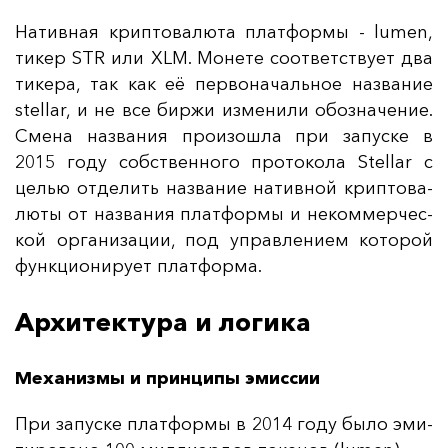
На­тив­ная крип­то­ва­лю­та плат­фор­мы - lumen,
ти­кер STR или XLM. Мо­не­те со­от­ветс­тву­ет два
ти­ке­ра, так как её пер­во­на­чаль­ное наз­ва­ние
stellar, и не все бир­жи из­ме­ни­ли обоз­на­че­ние.
Сме­на наз­ва­ния про­изош­ла при за­пус­ке в
2015 го­ду собс­твен­но­го про­то­ко­ла Stellar с
целью от­де­лить наз­ва­ние на­тив­ной крип­то­ва­
лю­ты от наз­ва­ния плат­фор­мы и не­ком­мер­чес­
кой ор­га­ни­за­ции, под уп­рав­ле­ни­ем ко­то­рой
фун­кци­они­ру­ет плат­фор­ма.
Архитектура и логика
Механизмы и принципы эмиссии
При за­пус­ке плат­фор­мы в 2014 го­ду бы­ло эми­