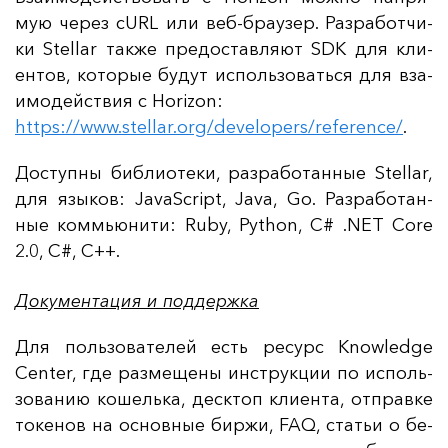
мую че­рез cURL или веб-бра­узер. Раз­ра­бот­чи­
ки Stellar так­же пре­дос­тав­ля­ют SDK для кли­
ен­тов, ко­то­рые бу­дут ис­поль­зо­вать­ся для вза­
имо­дей­ствия с Horizon:
https://www.stellar.org/developers/reference/
.
Дос­туп­ны биб­ли­оте­ки, раз­ра­бо­тан­ные Stellar,
для язы­ков: JavaScript, Java, Go. Раз­ра­бо­тан­
ные коммь­юни­ти: Ruby, Python, C# .NET Core
2.0, C#,
C++.
Документация и поддержка
Для поль­зо­ва­те­лей есть ре­сурс Knowledge
Center, где раз­ме­ще­ны инс­трук­ции по ис­поль­
зо­ва­нию ко­шель­ка, дес­ктоп кли­ен­та, от­прав­ке
то­ке­нов на ос­нов­ные бир­жи, FAQ, статьи о бе­