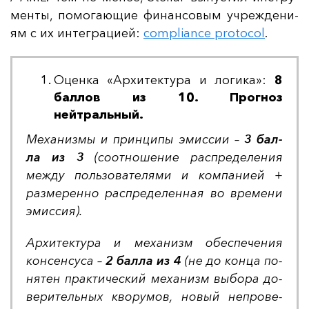
мен­ты, по­мо­га­ющие фи­нан­со­вым уч­реж­де­ни­
ям с их ин­тег­ра­ци­ей:
compliance protocol
.
Оценка «Архитектура и логика»:
8
баллов из 10. Прогноз
нейтральный.
Ме­ха­низ­мы и прин­ци­пы эмис­сии –
3 бал­
ла из 3
(со­от­но­ше­ние рас­пре­де­ле­ния
меж­ду поль­зо­ва­те­ля­ми и ком­па­ни­ей +
раз­ме­рен­но рас­пре­де­лен­ная во вре­ме­ни
эмис­сия).
Ар­хи­тек­ту­ра и ме­ха­низм обес­пе­че­ния
кон­сен­су­са –
2 бал­ла из 4
(не до кон­ца по­
ня­тен прак­ти­чес­кий ме­ха­низм вы­бо­ра до­
ве­ри­тель­ных кво­ру­мов, но­вый неп­ро­ве­