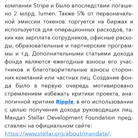
ком­па­нии Stripe и бы­ло впос­ледс­твии по­га­ше­
но 2 млрд. lumen. Так­же 5% от пер­во­на­чаль­
ной эмис­сии то­ке­нов тор­гу­ет­ся на бир­жах и
ис­поль­зу­ет­ся для опе­ра­ци­он­ных рас­хо­дов, та­
ких как зар­пла­та сот­руд­ни­ков, офис­ные рас­хо­
ды, об­ра­зо­ва­тель­ные и пар­тнер­ские прог­рам­
мы и т.д. До­пол­ни­тель­ны­ми стать­ями до­хо­да
фон­да яв­ля­ют­ся еже­год­ные взно­сы его учас­
тни­ков и бла­гот­во­ри­тель­ные взно­сы сто­рон­
них ком­па­ний или час­тных лиц. Соз­да­ние фон­
да бы­ло в пер­вую оче­редь мо­ти­ви­ро­ва­но
стрем­ле­ни­ем из­бе­жать кри­ти­ки про­ек­та, ана­
ло­гич­ной кри­ти­ке
Ripple
, в его ис­поль­зо­ва­нии
с целью по­лу­че­ния до­хо­да ру­ко­во­дя­щих лиц.
Ман­дат Stellar Development Foundation пред­
став­лен на офи­ци­аль­ном сай­те
:
https://www.stellar.org/about/mandate/
.