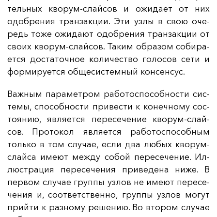
тель­ных кво­рум-слай­сов и ожи­да­ет от них
одоб­ре­ния тран­зак­ции. Эти уз­лы в свою оче­
редь то­же ожи­да­ют одоб­ре­ния тран­зак­ции от
сво­их кво­рум-слай­сов. Та­ким об­ра­зом со­би­ра­
ет­ся дос­та­точ­ное ко­ли­чес­тво го­ло­сов се­ти и
фор­ми­ру­ет­ся об­ще­сис­тем­ный кон­сен­сус.
Важ­ным па­ра­мет­ром ра­бо­тос­по­соб­нос­ти сис­
те­мы, спо­соб­нос­ти при­вес­ти к ко­неч­но­му сос­
то­янию, яв­ля­ет­ся пе­ре­се­че­ние кво­рум-слай­
сов. Про­то­кол яв­ля­ет­ся ра­бо­тос­по­соб­ным
толь­ко в том слу­чае, ес­ли два лю­бых кво­рум-
слай­са име­ют меж­ду со­бой пе­ре­се­че­ние. Ил­
люс­тра­ция пе­ре­се­че­ния при­ве­де­на ни­же. В
пер­вом слу­чае груп­пы уз­лов не име­ют пе­ре­се­
че­ния и, со­от­ветс­твен­но, груп­пы уз­лов мо­гут
прий­ти к раз­но­му ре­ше­нию. Во вто­ром слу­чае