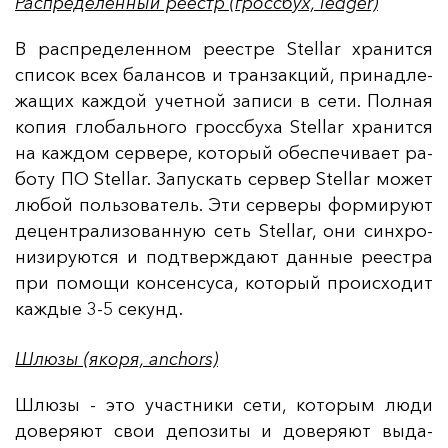
Распределенный реестр (гроссбух, ledger)
В рас­пре­де­лен­ном ре­ес­тре Stellar хра­нит­ся
спи­сок всех ба­лан­сов и тран­зак­ций, при­над­ле­
жа­щих каж­дой учет­ной за­пи­си в се­ти. Пол­ная
ко­пия гло­баль­но­го грос­сбу­ха Stellar хра­нит­ся
на каж­дом сер­ве­ре, ко­то­рый обес­пе­чи­ва­ет ра­
бо­ту ПО Stellar. За­пус­кать сер­вер Stellar мо­жет
лю­бой поль­зо­ва­тель. Эти сер­ве­ры фор­ми­ру­ют
де­цен­тра­ли­зо­ван­ную сеть Stellar, они син­хро­
ни­зи­ру­ют­ся и под­твер­жда­ют дан­ные ре­ес­тра
при по­мо­щи кон­сен­су­са, ко­то­рый про­ис­хо­дит
каж­дые 3-5 се­кунд.
Шлюзы (якоря, anchors)
Шлю­зы - это учас­тни­ки се­ти, ко­то­рым лю­ди
до­ве­ря­ют свои де­по­зи­ты и до­ве­ря­ют вы­да­