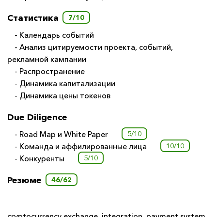
Статистика
7/10
- Календарь событий
- Анализ цитируемости проекта, событий,
рекламной кампании
- Распространение
- Динамика капитализации
- Динамика цены токенов
Due Diligence
- Road Map и White Paper
5/10
- Команда и аффилированные лица
10/10
- Конкуренты
5/10
Резюме
46/62
cryptocurrency exchange
,
integration
,
payment system
,