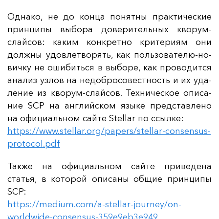
Од­на­ко, не до кон­ца по­нят­ны прак­ти­чес­кие
прин­ци­пы вы­бо­ра до­ве­ри­тель­ных кво­рум-
слай­сов: ка­ким кон­крет­но кри­те­ри­ям они
дол­жны удов­лет­во­рять, как поль­зо­ва­те­лю-но­
вич­ку не оши­бить­ся в вы­бо­ре, как про­во­дит­ся
ана­лиз уз­лов на не­доб­ро­со­вес­тность и их уда­
ле­ние из кво­рум-слай­сов. Тех­ни­чес­кое опи­са­
ние SCP на ан­глий­ском язы­ке пред­став­ле­но
на офи­ци­аль­ном сай­те Stellar по ссыл­ке:
https://www.stellar.org/papers/stellar-consensus-
protocol.pdf
Так­же на офи­ци­аль­ном сай­те при­ве­де­на
статья, в ко­то­рой опи­са­ны об­щие прин­ци­пы
SCP:
https://medium.com/a-stellar-journey/on-
worldwide-consensus-359e9eb3e949