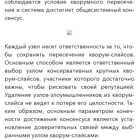
соб­лю­да­ет­ся ус­ло­вие кво­рум­но­го пе­ре­се­че­
ния и сис­те­ма дос­тиг­нет об­ще­сис­тем­ный кон­
сен­сус.
Каж­дый узел не­сет от­ветс­твен­ность за то, что­
бы сох­ра­нять пе­ре­се­че­ние кво­рум-слай­сов.
Ос­нов­ным спо­со­бом яв­ля­ет­ся от­ветс­твен­ный
вы­бор уз­лом кон­сер­ва­тив­ных круп­ных кво­
рум-слай­сов, учас­тни­ки ко­то­ро­го дос­та­точ­но
важ­ны, что­бы рис­ко­вать сво­ей ре­пу­та­ци­ей.
Уда­ле­ние уз­лов-зло­умыш­лен­ни­ков из кво­рум-
слай­са не ве­дет к по­те­ре его це­лос­тнос­ти. Та­
ким об­ра­зом, ос­нов­ным па­ра­мет­ром ко­неч­
нос­ти дос­ти­же­ния кон­сен­су­са яв­ля­ет­ся ус­та­
нов­ле­ние до­ве­ри­тель­ных свя­зей меж­ду выб­
ран­ны­ми уз­лом кво­рум-слай­са­ми.