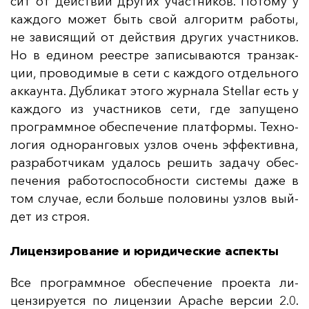
сит от дей­ствий дру­гих учас­тни­ков. По­то­му у
каж­до­го мо­жет быть свой ал­го­ритм ра­бо­ты,
не за­ви­ся­щий от дей­ствия дру­гих учас­тни­ков.
Но в еди­ном ре­ес­тре за­пи­сы­ва­ют­ся тран­зак­
ции, про­во­ди­мые в се­ти с каж­до­го от­дель­но­го
ак­ка­ун­та. Дуб­ли­кат это­го жур­на­ла Stellar есть у
каж­до­го из учас­тни­ков се­ти, где за­пу­ще­но
прог­рам­мное обес­пе­че­ние плат­фор­мы. Тех­но­
ло­гия од­но­ран­го­вых уз­лов очень эф­фек­тив­на,
раз­ра­бот­чи­кам уда­лось ре­шить за­да­чу обес­
пе­че­ния ра­бо­тос­по­соб­нос­ти сис­те­мы да­же в
том слу­чае, ес­ли боль­ше по­ло­ви­ны уз­лов вый­
дет из строя.
Лицензирование и юридические аспекты
Все прог­рам­мное обес­пе­че­ние про­ек­та ли­
цен­зи­ру­ет­ся по ли­цен­зии Apache вер­сии 2.0.