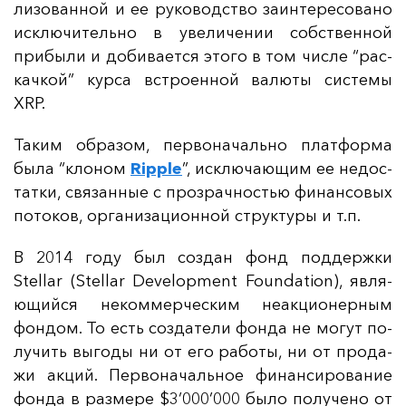
ли­зо­ван­ной и ее ру­ко­водс­тво за­ин­те­ре­со­ва­но
ис­клю­чи­тель­но в уве­ли­че­нии собс­твен­ной
при­бы­ли и до­би­ва­ет­ся это­го в том чис­ле “рас­
кач­кой” кур­са встро­ен­ной ва­лю­ты сис­те­мы
XRP.
Та­ким об­ра­зом, пер­во­на­чаль­но плат­фор­ма
бы­ла “кло­ном
Ripple
”, ис­клю­ча­ющим ее не­дос­
тат­ки, свя­зан­ные с проз­рач­ностью фи­нан­со­вых
по­то­ков, ор­га­ни­за­ци­он­ной струк­ту­ры и т.п.
В 2014 го­ду был соз­дан фонд под­дер­жки
Stellar (Stellar Development Foundation), яв­ля­
ющий­ся не­ком­мер­чес­ким не­ак­ци­онер­ным
фон­дом. То есть соз­да­те­ли фон­да не мо­гут по­
лу­чить вы­го­ды ни от его ра­бо­ты, ни от про­да­
жи ак­ций. Пер­во­на­чаль­ное фи­нан­си­ро­ва­ние
фон­да в раз­ме­ре
$3’000’000
бы­ло по­лу­че­но от