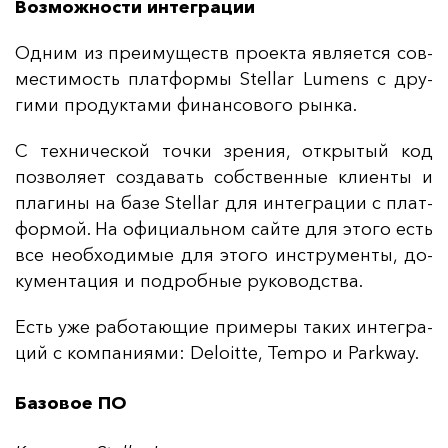
Возможности интеграции
Од­ним из пре­иму­ществ про­ек­та яв­ля­ет­ся сов­
мес­ти­мость плат­фор­мы Stellar Lumens с дру­
ги­ми про­дук­та­ми фи­нан­со­во­го рын­ка.
С тех­ни­чес­кой точ­ки зре­ния, от­кры­тый код
поз­во­ля­ет соз­да­вать собс­твен­ные кли­ен­ты и
пла­ги­ны на ба­зе Stellar для ин­тег­ра­ции с плат­
фор­мой. На офи­ци­аль­ном сай­те для это­го есть
все не­об­хо­ди­мые для это­го инс­тру­мен­ты, до­
ку­мен­та­ция и под­роб­ные ру­ко­водс­тва.
Есть уже ра­бо­та­ющие при­ме­ры та­ких ин­тег­ра­
ций с ком­па­ни­ями: Deloitte, Tempo и Parkway.
Базовое ПО