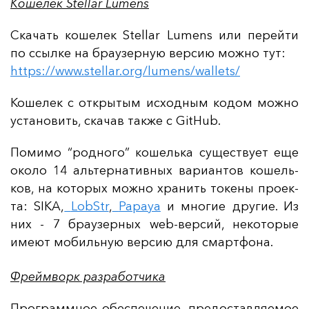
Кошелек Stellar Lumens
Ска­чать ко­ше­лек Stellar Lumens или пе­рей­ти
по ссыл­ке на бра­узер­ную вер­сию мож­но тут:
https://www.stellar.org/lumens/wallets/
Ко­ше­лек с от­кры­тым ис­ход­ным ко­дом мож­но
ус­та­но­вить, ска­чав так­же с GitHub.
По­ми­мо “род­но­го” ко­шель­ка су­щес­тву­ет еще
око­ло 14 аль­тер­на­тив­ных ва­ри­ан­тов ко­шель­
ков, на ко­то­рых мож­но хра­нить то­ке­ны про­ек­
та: SIKA,
LobStr
,
Papaya
и мно­гие дру­гие. Из
них - 7 бра­узер­ных web-вер­сий, не­ко­то­рые
име­ют мо­биль­ную вер­сию для смар­тфо­на.
Фреймворк разработчика
Прог­рам­мное обес­пе­че­ние, пре­дос­тав­ля­емое