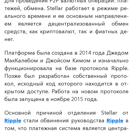
для про­ве­де­ния P2P ва­лют­ных опе­ра­ций: пла­
те­жей, об­ме­на. Stellar ра­бо­та­ет в ре­жи­ме ре­
аль­но­го вре­ме­ни и ее ос­нов­ным нап­рав­ле­ни­
ем яв­ля­ет­ся де­цен­тра­ли­зо­ван­ный об­мен
средств, как крип­то­ва­лют, так и фи­ат­ных де­
нег.
Плат­фор­ма бы­ла соз­да­на в 2014 го­да Дже­дом
Мак­Ка­ле­бом и Джой­сом Ки­мом и из­на­чаль­но
фун­кци­они­ро­ва­ла на ба­зе про­то­ко­ла Ripple.
Поз­же был раз­ра­бо­тан собс­твен­ный про­то­
кол, ис­ход­ный код ко­то­ро­го на­хо­дит­ся в от­
кры­том дос­ту­пе. Ра­бо­та на но­вом про­то­ко­ле
бы­ла за­пу­ще­на в но­яб­ре 2015 го­да.
Ос­нов­ной при­чи­ной от­де­ле­ния Stellar от
Ripple
ста­ли об­ви­не­ния ру­ко­водс­тва
Ripple
в
том, что пла­теж­ная сис­те­ма яв­ля­ет­ся цен­тра­