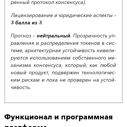
рен­ный про­то­кол кон­сен­су­са).
Ли­цен­зи­ро­ва­ние и юри­ди­чес­кие ас­пек­ты –
3 бал­ла из 3
.
Прог­ноз –
ней­траль­ный
. Проз­рач­ность уп­
рав­ле­ния и рас­пре­де­ле­ния то­ке­нов в сис­
те­ме, ар­хи­тек­тур­ная ус­той­чи­вость ни­ве­ли­
ру­ют­ся ис­поль­зо­ва­ни­ем собс­твен­но­го ме­
ха­низ­ма кон­сен­су­са, ко­то­рый, как лю­бой
но­вый про­дукт, под­вер­жен тех­но­ло­ги­чес­
ким рис­кам и по­ка не про­ве­рен на ус­той­
чи­вость.
Функционал и программная