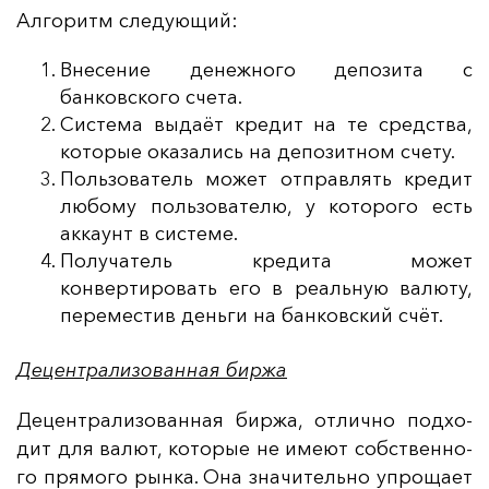
Ал­го­ритм сле­ду­ющий:
Внесение денежного депозита с
банковского счета.
Система выдаёт кредит на те средства,
которые оказались на депозитном счету.
Пользователь может отправлять кредит
любому пользователю, у которого есть
аккаунт в системе.
Получатель кредита может
конвертировать его в реальную валюту,
переместив деньги на банковский счёт.
Децентрализованная биржа
Де­цен­тра­ли­зо­ван­ная бир­жа, от­лич­но под­хо­
дит для ва­лют, ко­то­рые не име­ют собс­твен­но­
го пря­мо­го рын­ка. Она зна­чи­тель­но уп­ро­ща­ет