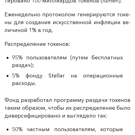
ти­ро­ва­но 100 мил­ли­ар­дов то­ке­нов (lumen).
Еже­не­дель­но про­то­ко­лом ге­не­ри­ру­ют­ся то­ке­
ны для соз­да­ния ис­кусс­твен­ной ин­фля­ции ве­
ли­чи­ной 1% в год.
Рас­пре­де­ле­ние то­ке­нов:
95% пользователям (путем бесплатных
раздач);
5% фонду Stellar на операционные
расходы.
Фонд раз­ра­бо­тал прог­рам­му раз­да­чи то­ке­нов
та­ким об­ра­зом, что­бы их рас­пре­де­ле­ние бы­ло
ди­вер­си­фи­ци­ро­ва­но и выг­ля­де­ло так:
50% частным пользователям, которые