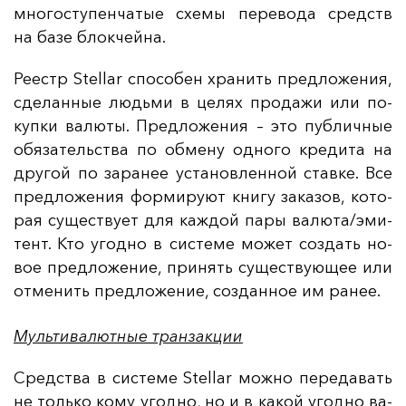
мно­гос­ту­пен­ча­тые схе­мы пе­ре­во­да средств
на ба­зе блок­чей­на.
Ре­естр Stellar спо­со­бен хра­нить пред­ло­же­ния,
сде­лан­ные людь­ми в це­лях про­да­жи или по­
куп­ки ва­лю­ты. Пред­ло­же­ния – это пуб­лич­ные
обя­за­тель­ства по об­ме­ну од­но­го кре­ди­та на
дру­гой по за­ра­нее ус­та­нов­лен­ной став­ке. Все
пред­ло­же­ния фор­ми­ру­ют кни­гу за­ка­зов, ко­то­
рая су­щес­тву­ет для каж­дой па­ры ва­лю­та/эми­
тент. Кто угод­но в сис­те­ме мо­жет соз­дать но­
вое пред­ло­же­ние, при­нять су­щес­тву­ющее или
от­ме­нить пред­ло­же­ние, соз­дан­ное им ра­нее.
Мультивалютные транзакции
Средс­тва в сис­те­ме Stellar мож­но пе­ре­да­вать
не толь­ко ко­му угод­но, но и в ка­кой угод­но ва­