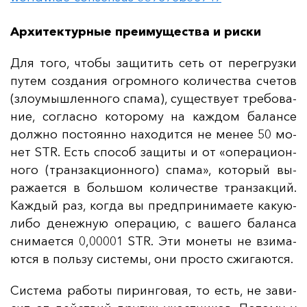
Архитектурные преимущества и риски
Для то­го, что­бы за­щи­тить сеть от пе­рег­руз­ки
пу­тем соз­да­ния ог­ром­но­го ко­ли­чес­тва сче­тов
(зло­умыш­лен­но­го спа­ма), су­щес­тву­ет тре­бо­ва­
ние, сог­лас­но ко­то­ро­му на каж­дом ба­лан­се
дол­жно пос­то­ян­но на­хо­дит­ся не ме­нее 50 мо­
нет STR. Есть спо­соб за­щи­ты и от «опе­ра­ци­он­
но­го (тран­зак­ци­он­но­го) спа­ма», ко­то­рый вы­
ра­жа­ет­ся в боль­шом ко­ли­чес­тве тран­зак­ций.
Каж­дый раз, ког­да вы пред­при­ни­ма­ете ка­кую-
ли­бо де­неж­ную опе­ра­цию, с ва­ше­го ба­лан­са
сни­ма­ет­ся 0,00001 STR. Эти мо­не­ты не взи­ма­
ют­ся в поль­зу сис­те­мы, они прос­то сжи­га­ют­ся.
Сис­те­ма ра­бо­ты пи­рин­го­вая, то есть, не за­ви­